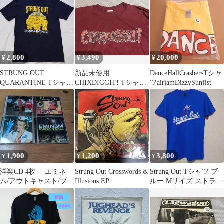
2,800
3,490
20,000
¥
¥
¥
STRUNG OUT
新品未使用
DanceHallCrashersTシャ
QUARANTINE Tシャツ
CHIXDIGGIT! Tシャツ
ツairjamDizzySunfist
Lサイズ
バーガンディ L
1,900
1,200
3,800
¥
¥
¥
洋楽CD 4枚 エミネ
Strung Out Crosswords &
Strung Out Tシャツ ブ
ム/アウトキャスト/ブリ
Illusions EP
ルー Mサイズ ストラン
ンク182/ストラング・
グアウト
アウト