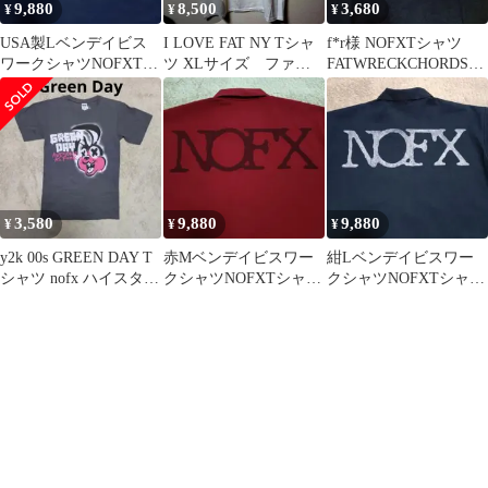
9,880
8,500
3,680
¥
¥
¥
USA製Lベンデイビス
I LOVE FAT NY Tシャ
f*r様 NOFXTシャツ
ワークシャツNOFXTシ
ツ XLサイズ ファッ
FATWRECKCHORDS
ャツハイスタairjamメロ
トレック
NO USE FOR A
コア
3,580
9,880
9,880
¥
¥
¥
y2k 00s GREEN DAY T
赤Mベンデイビスワー
紺Lベンデイビスワー
シャツ nofx ハイスタ
クシャツNOFXTシャツ
クシャツNOFXTシャツ
blink182
ハイスタairjamメロコア
ハイスタairjamメロコア
FAT
FAT