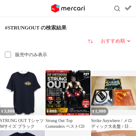
#STRUNGOUT の検索結果
並び替え
販売中のみ表示
3,800
888
1,980
¥
¥
¥
STRUNG OUT Tシャツ
Strung Out Top
Strike Anywhere / メロ
Mサイズ ブラック
Contenders ベストCD
ディック大名盤 / 日本
盤