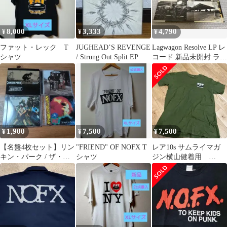
8,000
3,333
4,790
¥
¥
¥
ファット・レック T
JUGHEAD’S REVENGE
Lagwagon Resolve LP レ
シャツ
/ Strung Out Split EP
コード 新品未開封 ラグ
ワゴン
1,900
7,500
7,500
¥
¥
¥
【名盤4枚セット】リン
"FRIEND" OF NOFX T
レア10s サムライマガ
キン・パーク / ザ・ヴ
シャツ
ジン横山健着用
ァーヴ / ストロング・
fatwreckchords Tシャツ
アウト 他
L