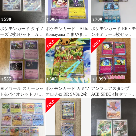
598
300
780
¥
¥
¥
ポケモンカード ダイノ
ポケモンカード Akira
ポケモンカード RR・モ
ーズ 2枚1セット AR
Komayama こまやま
ンボミラー 3枚セット
ムニキスゼロ
明 3枚 エレズン 他
サンダースex 他
555
300
1,999
¥
¥
¥
ヨノワール スカーレッ
ポケモンカード カミツ
アンフェアスタンプ
ト&バイオレット ハイ
オロチex RR SV8a 2枚
ACE SPEC 4枚セット
クラスパック テラスタ
ポケモンカード デッ
ルフェスex
キパーツ