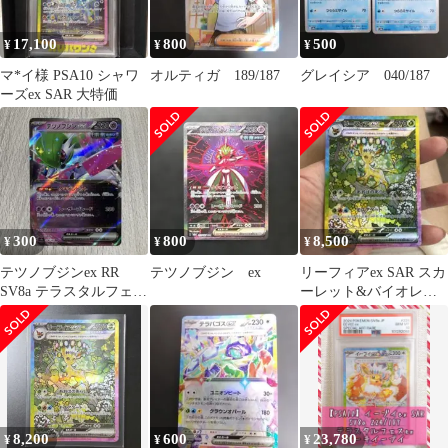
17,100
800
500
¥
¥
¥
マ*イ様 PSA10 シャワ
オルティガ 189/187
グレイシア 040/187
ーズex SAR 大特価
300
800
8,500
¥
¥
¥
テツノブジンex RR
テツノブジン ex
リーフィアex SAR スカ
SV8a テラスタルフェス
ーレット&バイオレッ
ex 074/187
ト ハイクラスパック テ
ラスタ…
8,200
600
23,780
¥
¥
¥