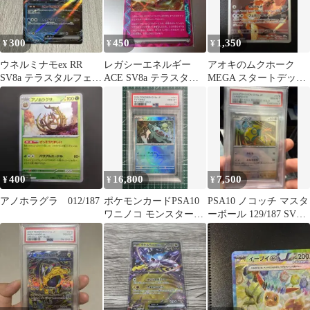
300
450
1,350
¥
¥
¥
ウネルミナモex RR
レガシーエネルギー
アオキのムクホーク
SV8a テラスタルフェス
ACE SV8a テラスタル
MEGA スタートデッキ
ex 049/187
フェスex 187/187
100 バトルコレクショ
ン 756…
400
16,800
7,500
¥
¥
¥
アノホラグラ 012/187
ポケモンカードPSA10
PSA10 ノコッチ マスタ
ワニノコ モンスターボ
ーボール 129/187 SV8a
ールSV8a 032/187
ポケカ 鑑定品