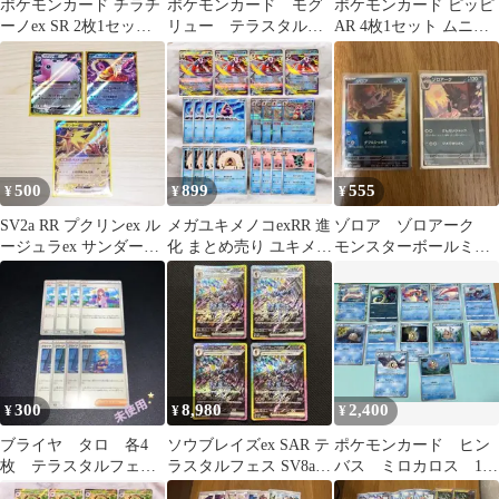
ポケモンカード チラチ
ポケモンカード モグ
ポケモンカード ピッピ
ーノex SR 2枚1セット
リュー テラスタルフ
AR 4枚1セット ムニキ
ニンジャスピナー
ェスex モンスターボ
スゼロ
ールミラー
500
899
555
¥
¥
¥
SV2a RR プクリンex ル
メガユキメノコexRR 進
ゾロア ゾロアーク
ージュラex サンダーex
化 まとめ売り ユキメノ
モンスターボールミラ
151 ポケカ
コR ユキワラシ オニゴ
ー モンボ ポケモン
ーリ
カードゲーム ポケカ
300
8,980
2,400
¥
¥
¥
ブライヤ タロ 各4
ソウブレイズex SAR テ
ポケモンカード ヒン
枚 テラスタルフェス
ラスタルフェス SV8a
バス ミロカロス 12
ex ポケモンカード
203/187 4枚セット
枚 進化ライン ポケ