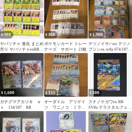
カ
980
360
1,980
¥
¥
¥
ヤバソチャ 進化 まとめ
ポケモンカード トレー
テツノイサハex テツノ
売り ヤバソチャexRR
ナーズ サポート 23枚
ブジンex sv8a 074/187
チャデス他 未使用
RR sv5M
匿名発送
1,600
333
300
¥
¥
¥
ガチグマアカツキ ｅ
オーダイル アリゲイ
スナノケガワex RR
ｘ 134/187 RR
ツ ワニノコ ミラ
SV8a テラスタルフェス
ー R sv5K sv8a ポケカ
ex 088/187