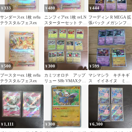
333
480
444
¥
¥
¥
サンダースex 1枚 sv8a
ニンフィアex 1枚 svLN
フーディン R MEGA 拡
テラスタルフェスex
スターターセット テラ
張パック メガシンフォ
スタイプ：ステラ
ニア 038/063
500
300
599
¥
¥
¥
ブースターex 1枚 sv8a
カミツオロチ アップ
マシマシラ キチキギ
テラスタルフェスex
リュー S8b VMAXクラ
ス イイネイヌ ミラ
イマックス 013/184 ミ
ー
ラ
1,111
300
6,300
¥
¥
¥