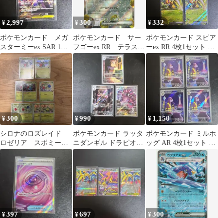
2,997
300
332
¥
¥
¥
ポケモンカード メガ
ポケモンカード サー
ポケモンカード スピア
スターミーex SAR 1枚
フゴーex RR テラスタ
ーex RR 4枚1セット ニ
ムニキスゼロ
ルフェスex
ンジャスピナー
300
990
1,150
¥
¥
¥
シロナのロズレイド
ポケモンカード ラッタ
ポケモンカード ミルホ
ロゼリア スボミー
ニダンギル ドラピオン
ッグ AR 4枚1セット ニ
M2s sv9a 005/063 R
AR 3枚1セット ムニ
ンジャスピナー
キスゼロ
397
697
300
¥
¥
¥