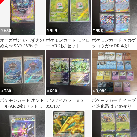
650
999
998
¥
¥
¥
オーガポン いしずえの
ポケモンカード モクロ
ポケモンカード メガゲ
めんex SAR SV8a テラ
ー AR 2枚1セット ム
ッコウガex RR 4枚1セ
スタルフェスex 216…
ニキスゼロ
ット ニンジャスピナー
730
600
3,980
¥
¥
¥
ポケモンカード ネンド
テツノイバラ ｅｘ
ポケモンカード イーブ
ール AR 2枚1セット ニ
056/187
イ進化系 まとめ売り
ンジャスピナー