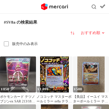
#SV8a の検索結果
並び替え
販売中のみ表示
850
1,099
500
¥
¥
¥
ポケモンカード テツノ
ノココッチ マスターボ
⁠【美品】イーユイ マス
ブジンex SAR 213/187
ールミラー sv8a テラス
ターボールミラー テラ
SV8a
タルフェスex ポケカ即
スタルフェスex⁠