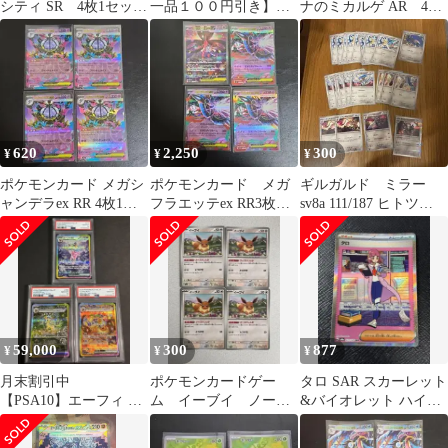
シティ SR 4枚1セット
一品１００円引き】イ
ナのミカルゲ AR 4枚
ムニキスゼロ
ーブイ ノーマルカード
セット MEGAドリー
１３８枚セット
ムex
620
2,250
300
¥
¥
¥
ポケモンカード メガシ
ポケモンカード メガ
ギルガルド ミラー
ャンデラex RR 4枚1セ
フラエッテex RR3枚
sv8a 111/187 ヒトツ
ット アビスアイ
SAR1枚 ニンジャスピ
キ ニダンギル
ナー
59,000
300
877
¥
¥
¥
月末割引中
ポケモンカードゲー
タロ SAR スカーレット
【PSA10】エーフィ リ
ム イーブイ ノーマ
&バイオレット ハイク
ーフィア ブースター ex
ル ブースト進化
ラスパック テラスタル
SAR
フェスe…