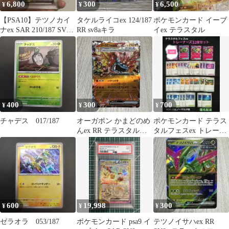
6,800
300
6,500
¥
¥
¥
【PSA10】テツノカイ
タケルライコex 124/187
ポケモンカード イーブ
ナex SAR 210/187 SV8a
RR sv8aキラ
イex テラスタル
GEM MT
400
300
700
¥
¥
¥
チャデス 017/187
オーガポン かまどのめ
ポケモンカード テラス
んex RR テラスタルフ
タルフェスex トレーナ
ェスex 026 / 187
ーズ 32枚 セット
600
19,998
300
¥
¥
¥
ゼラオラ 053/187
ポケモンカード psa9 イ
テツノイサハex RR