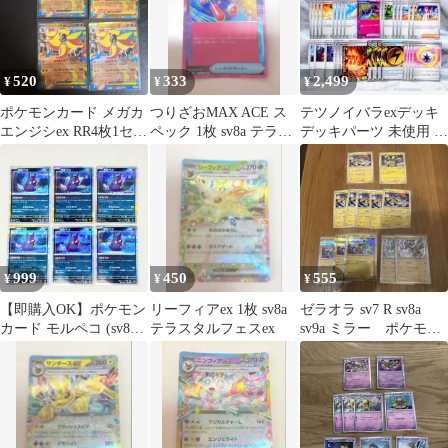
520
333
2,499
¥
¥
¥
ポケモンカード メガカ
つりざおMAX ACE ス
テツノイバラexデッキ
エンジシex RR4枚1セッ
ペック 1枚 sv8a テラス
デッキパーツ 未使用 44
ト ニンジャスピナー
タルフェスex
枚 匿名発送 ポケモ
ンカード
999
450
555
¥
¥
¥
【即購入OK】ポケモン
リーフィアex 1枚 sv8a
ゼラオラ sv7 R sv8a
カード モルペコ (sv8a)
テラスタルフェスex
sv9a ミラー ポケモン
6枚セット まとめ売り
カードゲーム ポケカ