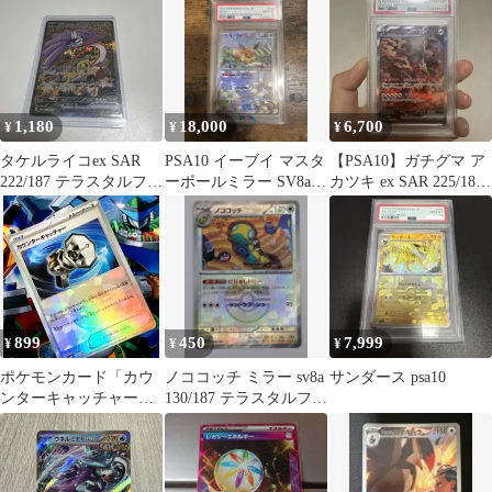
日発送
1,180
18,000
6,700
¥
¥
¥
タケルライコex SAR
PSA10 イーブイ マスタ
【PSA10】ガチグマ ア
222/187 テラスタルフェ
ーボールミラー SV8a
カツキ ex SAR 225/187
スex ポケモンカード
ポケモンカード
ポケモンカード
899
450
7,999
¥
¥
¥
ポケモンカード「カウ
ノココッチ ミラー sv8a
サンダース psa10
ンターキャッチャー
130/187 テラスタルフェ
139/187 SV8a」ミラー
スex
仕様