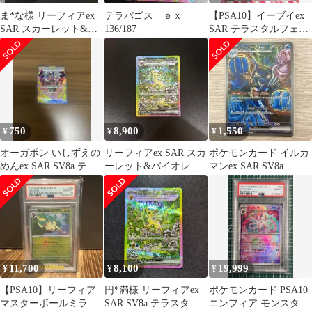
ま*な様 リーフィアex
テラパゴス ｅｘ
【PSA10】イーブイex
SAR スカーレット&バ
136/187
SAR テラスタルフェス
イオレット ハイクラス
庄司夏子 ケーキ ポケモ
パック
ン
750
8,900
1,550
¥
¥
¥
オーガポン いしずえの
リーフィアex SAR スカ
ポケモンカード イルカ
めんex SAR SV8a テラ
ーレット&バイオレッ
マンex SAR SV8a
スタルフェスex 216…
ト ハイクラスパック テ
207/187
ラスタ…
11,700
8,100
19,999
¥
¥
¥
【PSA10】リーフィア
円*満様 リーフィアex
ポケモンカード PSA10
マスターボールミラー
SAR SV8a テラスタル
ニンフィア モンスター