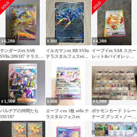
(SV8a 002/187)
フェスex 200/187
ボールミラー SV8a 068
6,280
300
4,300
¥
¥
¥
サンダースex SAR
イルカマンex RR SV8a
イーブイex SAR スカー
SV8a 209/187 テラスタ
テラスタルフェスex
レット&バイオレット
ルフェスex ポケカ
046/187
ハイクラスパック テラ
スタルフ
1,500
480
1,000
¥
¥
¥
パルデアの仲間たち
エーフィex 1枚 sv8a テ
ポケモンカード トレー
195/187
ラスタルフェスex
ナーズ グッズ＋ノーマ
ル まとめ売り（計500
枚程度）