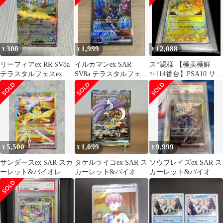
300
1,999
12,088
¥
¥
¥
リーフィアex RR SV8a
イルカマンex SAR
ス*認様 【極美極鮮
テラスタルフェスex
SV8a テラスタルフェス
✨114番台】PSA10 サン
003/187
ex ポケカ
ダース マスターボール
ミラー
5,500
1,099
9,999
¥
¥
¥
サンダースex SAR スカ
タケルライコex SAR ス
ソウブレイズex SAR ス
ーレット&バイオレッ
カーレット&バイオレ
カーレット&バイオレ
ト ハイクラスパック テ
ット ハイクラスパック
ット ハイクラスパック
ラスタ…
テラス…
テラス…