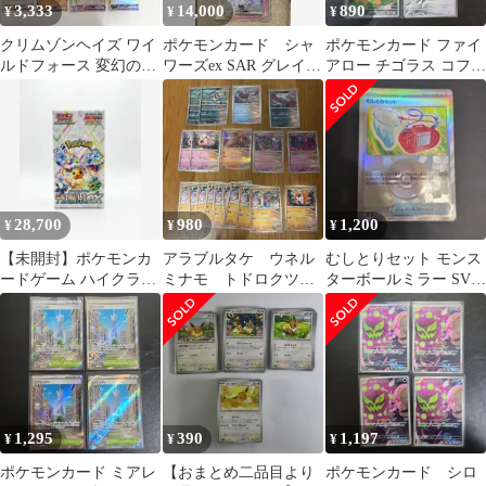
3,333
14,000
890
¥
¥
¥
クリムゾンヘイズ ワイ
ポケモンカード シャ
ポケモンカード ファイ
ルドフォース 変幻の仮
ワーズex SAR グレイシ
アロー チゴラス コフー
面 他ex 41枚 RR まとめ
アex SAR sv8a
ライ AR 3枚1セット
売り
28,700
980
1,200
¥
¥
¥
【未開封】ポケモンカ
アラブルタケ ウネル
むしとりセット モンス
ードゲーム ハイクラス
ミナモ トドロクツ
ターボールミラー SV8a
パック テラスタルフェ
キ ウガツホムラ ハ
150/187
スex BOX
バタクカミ 古代 ミ
ラ
1,295
390
1,197
¥
¥
¥
ポケモンカード ミアレ
【おまとめ二品目より
ポケモンカード シロ