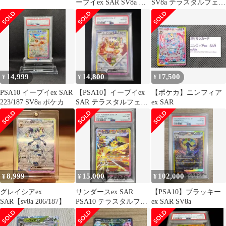
ーブイex SAR SV8a テ
SV8a テラスタルフェス
ラスタルフェスex
ex 016/187
14,999
14,800
17,500
¥
¥
¥
PSA10 イーブイex SAR
【PSA10】イーブイex
【ポケカ】ニンフィア
223/187 SV8a ポケカ
SAR テラスタルフェス
ex SAR
ex 224/187 ポケカ
8,999
15,000
102,000
¥
¥
¥
グレイシアex
サンダースex SAR
【PSA10】ブラッキー
SAR【sv8a 206/187】
PSA10 テラスタルフェ
ex SAR SV8a
ス SV8a 209/190