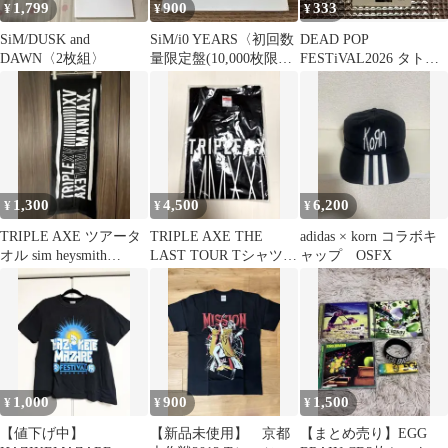
1,799
900
333
¥
¥
¥
SiM/DUSK and
SiM/i0 YEARS〈初回数
DEAD POP
DAWN〈2枚組〉
量限定盤(10,000枚限
FESTiVAL2026 タトゥ
定)・3枚組〉
ーシール SiM
1,300
4,500
6,200
¥
¥
¥
TRIPLE AXE ツアータ
TRIPLE AXE THE
adidas × korn コラボキ
オル sim heysmith
LAST TOUR Tシャツ L
ャップ OSFX
coldrain
サイズ
1,000
900
1,500
¥
¥
¥
【値下げ中】
【新品未使用】 京都
【まとめ売り】EGG