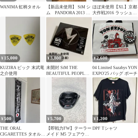
WANIMA 虹柄タオル
【新品未使用】 SiM シ
ほぼ未使用【XL】京都
ム PANDORA 2013 S
大作戦2016 ラッシュガ
サイズ
ードパーカー サンダ
ーカモ
15,000
3,800
2,600
¥
¥
¥
KUZIRA ピック 末武竜
未開封 SiM THE
04 Limited Sazabys YON
之介使用
BEAUTIFUL PEOPLE
EXPO'25 バッグ ポーチ
初回盤
500
5,700
1,200
¥
¥
¥
THE ORAL
【即戦力FW】テーラー
DPF Tシャツ
CIGARETTES タオル
メイド M5 フェアウェ