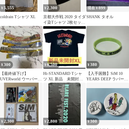
5,555
2,300
899
¥
¥
現在 ¥
coldrain Tシャツ XL
京都大作戦 2020 タイダ
SHANK タオル
イ染Tシャツ 2枚セッ
ト/親子で♪
300
6,500
380
¥
¥
¥
【最終値下げ】
Hi-STANDARD Tシャ
【入手困難】SiM 10
UVERworld ウーバーワ
ツ XL 新品 未開封
YEARS DEEP ラバーバ
ールド 銀テープ
ハイスタ FAT
ンド 10周年
2,300
2,800
300
¥
¥
¥