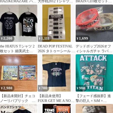
HAZIKEMAZARE ハジ
大作戦2012 Tシャツ S
BRAIN CD3枚セット＋
マザ Tシャツ 黒 M バ
サイズ
ラバーバンド2種＋ライ
ンドT
ブタオル
2,200
1,111
1,699
¥
¥
¥
the HIATUS Tシャツ 2
DEAD POP FESTIVAL
デッドポップ2026オフ
枚セット 細美武士
2026 タトゥーシール 非
ィシャルガチャ ラバー
ELLEGARDEN
売品 SIM
バンド2個セット
2,980
700
980
¥
¥
¥
【新品未開封】チェコ
【新品未使用】
​【フェード感抜群】進
ノーリパブリック
FOUR GET ME A NOTS
撃の巨人 × SiM ×
NEVERLAND Mantle 初
フォゲミ Tシャツ
WEGO Tシャツ Lサイ
回盤
ズ