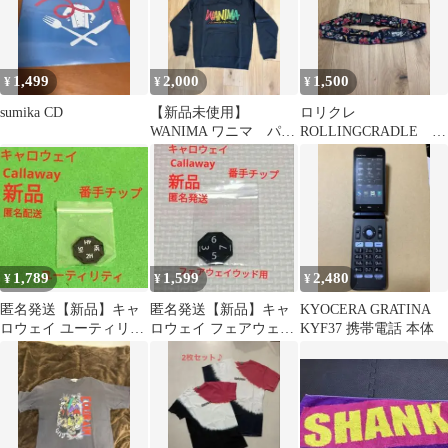
1,499
2,000
1,500
¥
¥
¥
sumika CD
【新品未使用】
ロリクレ
WANIMA ワニマ パー
ROLLINGCRADLE ス
カー
マホミニショルダーバ
ッグ
1,789
1,599
2,480
¥
¥
¥
匿名発送【新品】キャ
匿名発送【新品】キャ
KYOCERA GRATINA
ロウェイ ユーティリテ
ロウェイ フェアウェイ
KYF37 携帯電話 本体
ィ用 ヘッドカバー
ウッド用 番手チップ
番手チップ
FW 番手表示