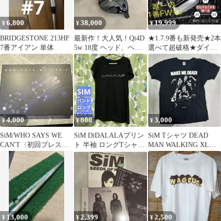
6,800
38,000
19,999
¥
¥
¥
BRIDGESTONE 213HF
最新作！大人気！Qi4D
★1.7.9番も新発売★2本
7番アイアン 単体
5w 18度 ヘッド、ヘッ
選べて超破格★ダイナ
ドカバー
ミクス 適合限界強反発
FWセット
4,000
800
3,000
¥
¥
¥
SiM/WHO SAYS WE
SiM DiDALALAプリン
SiM Tシャツ DEAD
CAN'T〈初回プレス限
ト 半袖 ロングTシャツ
MAN WALKING XLサ
定盤〉
ブラック M
イズ 古着 バンT
13,000
2,399
2,500
¥
¥
¥