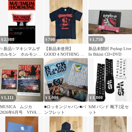
オーラル
イウッド 5番 19°
2,980
700
1,750
¥
¥
¥
✨新品✨マキシマムザ
【新品未使用】
新品未開封 Psykup Live
ホルモン ホルモンの
GOOD 4 NOTHING グ
In Bikini CD+DVD
定番タオル〜ジェネリ
ッフォー Tシャツ S
ック版〜赤
サイズ
1,111
1,000
3,800
¥
¥
¥
MUSICA ムジカ
■ロッキンジャパン■パ
SiM バンド 靴下2足セ
2026年6月号 VIVA LA
ンフレット
ット
ROCK ポスター付き