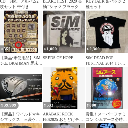
CD「SIM」アルバム2
BLARE FEST. 2020 長
KEYTALK 缶バッジ 2
枚セット 帯付き
袖Tシャツ ブラック
種セット
555
1,000
2,300
¥
¥
¥
【新品•未使用品】SiM
SEEDS OF HOPE
SiM DEAD POP
シム BRAHMAN 尽未来
FESTIVAL 2014 Tシャ
祭 2025 缶バ ガチャ
ツ
39,999
533
800
¥
¥
¥
【新品】ワイルドマキ
ARABAKI ROCK
貴重！スーパーファミ
シマックス 三菱ケミ
FES2025 おとどけチー
コン シムアース必勝攻
カル製 ドラコン飛匠シ
タくん ボトルホルダー
略法 双葉社