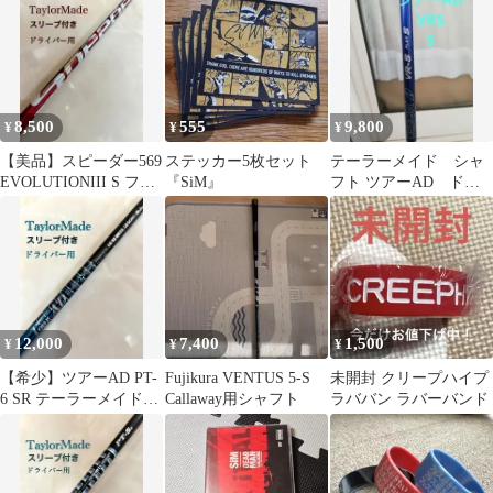
8,500
555
9,800
¥
¥
¥
【美品】スピーダー569
ステッカー5枚セット
テーラーメイド シャ
EVOLUTIONIII S フジ
『SiM』
フト ツアーAD ドラ
クラ テーラーメイド
イバー用ツアーAD VR-
5 S
12,000
7,400
1,500
¥
¥
¥
【希少】ツアーAD PT-
Fujikura VENTUS 5-S
未開封 クリープハイプ
6 SR テーラーメイドス
Callaway用シャフト
ラババン ラバーバンド
リーブ付き ドライバ
ー用