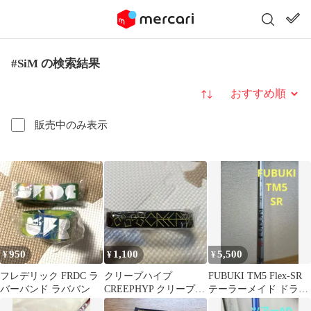
#SiM の検索結果
並び替え
販売中のみ表示
950
1,100
5,500
¥
¥
¥
フレデリック FRDC ラ
クリープハイプ
FUBUKI TM5 Flex-SR
バーバンド ラババン
CREEPHYP クリープ
テーラーメイド ドライ
ラバーバンド ラババン
バー用