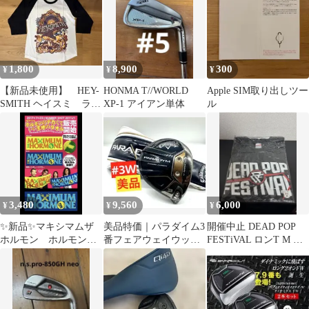
1,800
8,900
300
¥
¥
¥
【新品未使用】 HEY-
HONMA T//WORLD
Apple SIM取り出しツー
SMITH ヘイスミ ラグ
XP-1 アイアン単体
ル
ラン Sサイズ
3,480
9,560
6,000
¥
¥
¥
✨新品✨マキシマムザ
美品特価｜パラダイム3
開催中止 DEAD POP
ホルモン ホルモンの
番フェアウェイウッド
FESTiVAL ロンT M ブ
デカくていい生地のタ
／3Wスプーン｜カバー
ラック
オル 青
付｜キャロウェイ