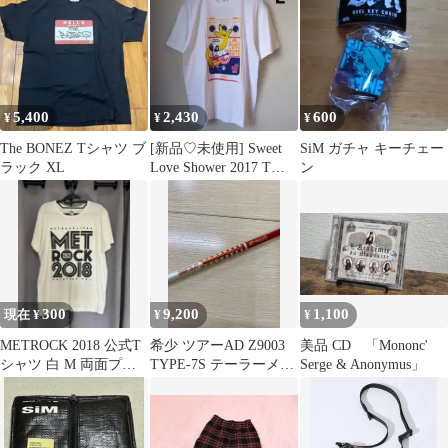
ャフト仕様
5,400
2,430
600
¥
¥
¥
The BONEZ Tシャツ ブ
[新品♡未使用] Sweet
SiM ガチャ キーチェー
ラック XL
Love Shower 2017 Tシ
ン
ャツ L
300
9,200
1,100
現在 ¥
¥
¥
METROCK 2018 公式T
希少 ツアーAD Z9003
美品 CD 「Mononc'
シャツ 白 M 両面プリ
TYPE-7S テーラーメイ
Serge & Anonymus」
ント
ド Qi10 ステルス