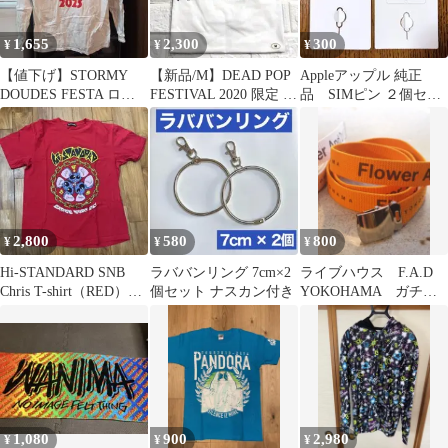
1,655
2,300
300
¥
¥
¥
【値下げ】STORMY
【新品/M】DEAD POP
Appleアップル 純正
DOUDES FESTA ロンT
FESTIVAL 2020 限定 T
品 SIMピン ２個セッ
シャツ 2025
シャツ
ト
2,800
580
800
¥
¥
¥
Hi-STANDARD SNB
ラババンリング 7cm×2
ライブハウス F.A.D
Chris T-shirt（RED）
個セット ナスカン付き
YOKOHAMA ガチャ
XL
ベルト（ロング）オレ
ンジ
1,080
900
2,980
¥
¥
¥