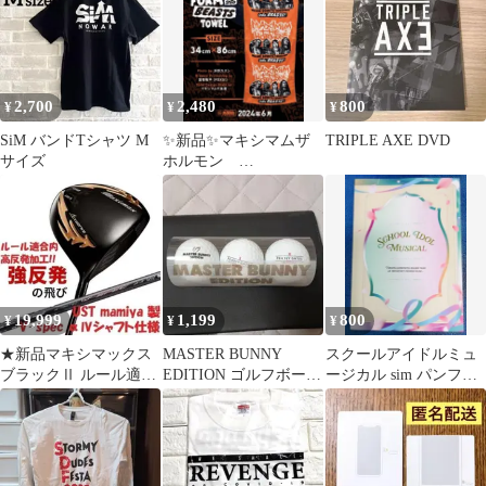
2,700
2,480
800
¥
¥
¥
SiM バンドTシャツ M
✨新品✨マキシマムザ
TRIPLE AXE DVD
サイズ
ホルモン
TRANSFOME into
BEASTSタオル
19,999
1,199
800
¥
¥
¥
★新品マキシマックス
MASTER BUNNY
スクールアイドルミュ
ブラックⅡ ルール適合
EDITION ゴルフボール
ージカル sim パンフレ
内高反発加工V-spec α-
3個入 パーリーゲイツ
ット ラブライブ
Ⅳ仕様
lovelive