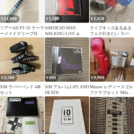
21,000
1,500
1,450
¥
¥
¥
ツアーAD PT-5S テーラ
SiM/DEAD MAN
ライブキッズあるある
ーメイドスリーブ付
WALKiNG-LiVE at
フェス行きたい ラババ
き ドライバー用 グ
YOKOHAMA A…
ン 3個
リップ新品
2,500
400
9,999
¥
¥
¥
SiM ラバーバンド 4本
SiM アルバムLiFE AND
Mizuno レディースゴル
セット
DEATH
フクラブセット Miladi
キャディバッグ付