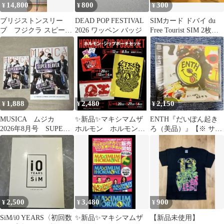
14,800
800
300
¥
¥
¥
ブリジストンスリー
DEAD POP FESTIVAL
SIMカード ドバイ du
ブ フジクラ スピーダ
2026 ワッペン バッジ
Free Tourist SIM 2枚セ
ーNXブルー 新品
ット
CADEROグリップ
1,888
2,480
2,150
¥
¥
¥
MUSICA ムジカ
✨新品✨マキシマムザ
ENTH『だいぽん起き
2026年8月号 SUPER
ホルモン ホルモン・
ろ（美品）』【※ サブ
BEAVER ポスター付き
ジップポーチセット
スク未配信】
2,500
3,480
900
¥
¥
¥
SiM/i0 YEARS〈初回数
✨新品✨マキシマムザ
【新品未使用】