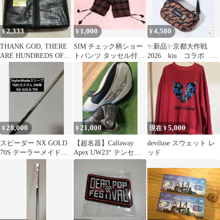
2,333
1,000
4,580
¥
¥
¥
THANK GOD, THERE
SIM チェック柄ショー
✨新品✨京都大作戦
ARE HUNDREDS OF
トパンツ タッセル付き
2026 kiu コラボ ミ
WAY SiM
ヴィンテージ
ニバッグ
28,000
21,000
5,000
¥
¥
現在 ¥
スピーダー NX GOLD
【超名器】Callaway
deviluse スウェット レ
70S テーラーメイドス
Apex UW23° テンセイ
ッド
リーブ 5W TMCカス
75SR カバー付き
タム