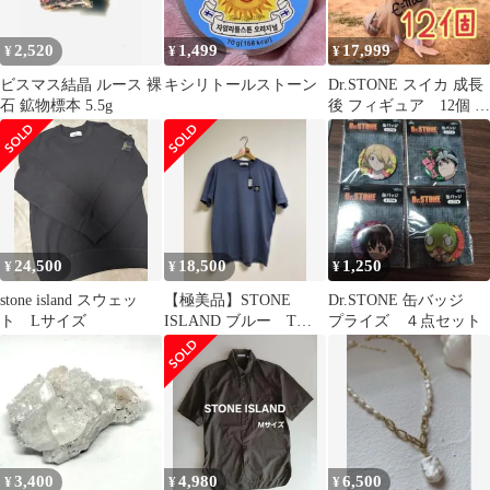
2,520
1,499
17,999
¥
¥
¥
ビスマス結晶 ルース 裸
キシリトールストーン
Dr.STONE スイカ 成長
石 鉱物標本 5.5g
後 フィギュア 12個 セ
ット まとめ売り
24,500
18,500
1,250
¥
¥
¥
stone island スウェッ
【極美品】STONE
Dr.STONE 缶バッジ
ト Lサイズ
ISLAND ブルー Tシ
プライズ ４点セット
ャツ
3,400
4,980
6,500
¥
¥
¥