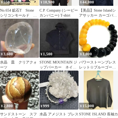
550
10,980
44,000
¥
¥
¥
No.654 鉱石T Stone
C.P. Company (シーピー
【美品】Stone Islandシ
シリコンモールド
カンパニー) T-shirt
アサッカー カーゴパン
型 レジン
ツ(ショッパー付き)
3,600
1,500
1,000
¥
¥
¥
水晶 皿 クリアクォ
STONE MOUNTAIN ジ
パワーストーンブレス
ーツ
ップパーカー ネイビ
レット☆ブルーゴール
ー M y2k 00s
ドストーン ゴールド
キャッツアイ
2,800
999
15,000
¥
¥
¥
サンドストーン スフ
水晶 アメジスト ブレス
STONE ISLAND 長袖カ