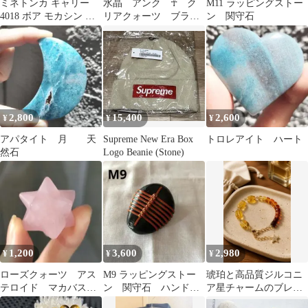
ミネトンカ キャリー
水晶 アンク ☥ ク
M11 ラッピングストー
4018 ボア モカシン ス
リアクォーツ ブラジ
ン 関守石
トーン 24cm
ル産
2,800
15,400
2,600
¥
¥
¥
アパタイト 月 天
Supreme New Era Box
トロレアイト ハート
然石
Logo Beanie (Stone)
1,200
3,600
2,980
¥
¥
¥
ローズクォーツ アス
M9 ラッピングストー
琥珀と高品質ジルコニ
テロイド マカバスタ
ン 関守石 ハンドメ
ア星チャームのブレス
ー
イド
レット