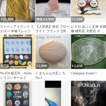
10,800
4,999
1,000
¥
現在 ¥
¥
ストーンアイランド イ
【人気色】蛍石 フロー
レトロ あぶくま洞 夫婦
エロー 半袖 Tシャツ
ライト フランス【外国
雛 鍾乳石 天然石 オブ
産鉱物】
ジェ ペア 高級 美石 民
芸品
750
2,800
1,638
¥
¥
¥
No.656 鉱石W Stone
くまちゃんの石ころ
Champion Sound 1
シリコンモールド
No.1
型 レジン