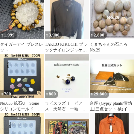
1,999
3,900
2,800
¥
¥
¥
タイガーアイ ブレスレ
TAKEO KIKUCHI ブラ
くまちゃんの石ころ
ット
ックナイロンジャケッ
No.29
ト サイズ2
700
800
29,800
¥
¥
¥
No.655 鉱石U Stone
ラピスラズリ ピア
台座 (Gypsy plants/青坊
シリコンモールド
ス 天然石 一粒 ゴ
主)三点セット 検)イン
型 レジン
ールド
ビジブルインク