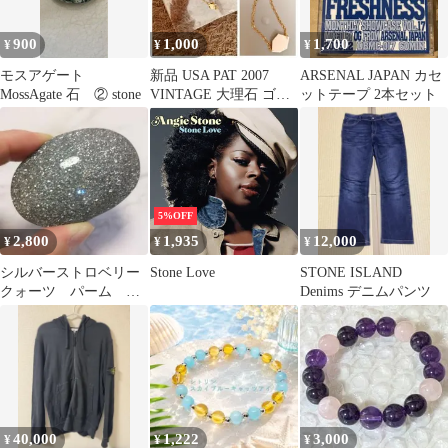
900
1,000
1,700
¥
¥
¥
モスアゲート
新品 USA PAT 2007
ARSENAL JAPAN カセ
MossAgate 石 ② stone
VINTAGE 大理石 ゴー
ットテープ 2本セット
ルドブレスレット
5%OFF
2,800
1,935
12,000
¥
¥
¥
シルバーストロベリー
Stone Love
STONE ISLAND
クォーツ パーム 握
Denims デニムパンツ
り石 天然石 キラキ
ラ強
40,000
1,222
3,000
¥
¥
¥