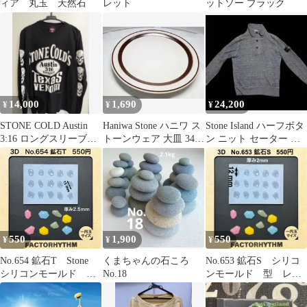
ィア 丸玉 天然石
レット
ットソー ブラック
14,000
1,690
24,200
¥
¥
¥
STONE COLD Austin
Haniwa Stone ハニワ ス
Stone Island ハーフボタ
3:16 ロングスリーブT
トーンウェア 大皿 3459
ン ニット セーター グ
シャツ
SRIANE
レー
550
1,900
550
¥
¥
¥
No.654 鉱石T Stone
くまちゃんの石ころ
No.653 鉱石S シリコ
シリコンモールド
No.18
ンモールド 型 レジ
型 レジン
ン stone