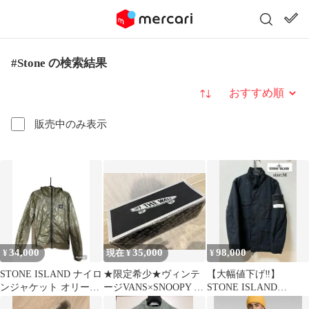
#Stone の検索結果
並び替え
販売中のみ表示
34,000
35,000
98,000
¥
現在 ¥
¥
STONE ISLAND ナイロ
★限定希少★ヴィンテ
【大幅値下げ‼️】
ンジャケット オリーブ
ージVANS×SNOOPY ス
STONE ISLAND
グリーン
ニーカー OG エラ LX
GHOST PIECE クリー