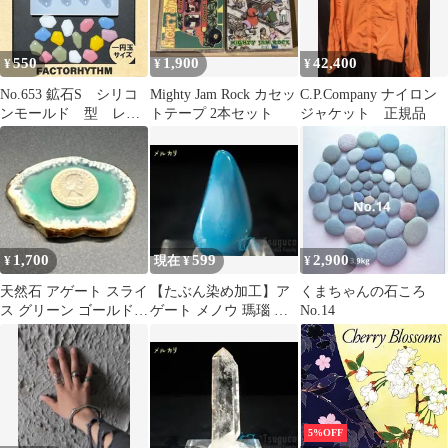
550
1,900
42,400
¥
¥
¥
No.653 鉱石S シリコ
Mighty Jam Rock カセッ
C.P.Company ナイロン
ンモールド 型 レジ
トテープ 2本セット
ジャケット 正規品
ン stone
1,700
599
2,900
¥
現在 ¥
¥
天然石 アゲート スライ
【たぶん染め加工】ア
くまちゃんの石ころ
ス グリーン ゴールドエ
ゲート メノウ 瑪瑙 イ
No.14
ッジ瑪瑙翡翠
ンドネシア【外国産鉱
物】
5%OFF