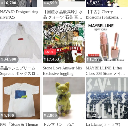
16,700
4,599
3,825
¥
¥
¥
NAVAJO Designed ring
【国産水晶最高峰】水
【中古】Cherry
silver925
晶 クォーツ 石英 富山
Blossoms (Shikosha
県 黒岳【国産鉱物】
Design Library)
5%OFF
34,900
17,453
1,799
¥
¥
¥
美品✨シュプリーム
Stone Love Answer Mix
MAYBELLINE Lifter
Supreme ボックスロゴ
Exclusive Juggling
Gloss 008 Stone メイベ
パーカー Stone M
リン
5,100
2,800
822
¥
¥
¥
PM 「Stone & Thomas
トルマリン ねこ
La Llama(ラ・ラマ)