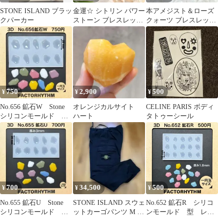
STONE ISLAND ブラッ
金運☆ シトリン パワー
本アメジスト＆ローズ
クパーカー
ストーン ブレスレット
クォーツ ブレスレット
水晶
16cm
750
2,900
500
¥
¥
¥
No.656 鉱石W Stone
オレンジカルサイト
CELINE PARIS ボディ
シリコンモールド
ハート
タトゥーシール
型 レジン
700
34,500
500
¥
¥
¥
No.655 鉱石U Stone
STONE ISLAND スウェ
No.652 鉱石R シリコ
シリコンモールド
ットカーゴパンツ M 美
ンモールド 型 レジ