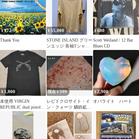
972
55,000
680
¥
¥
¥
Thank You
STONE ISLAND グリー
Scott Weiland / 12 Bar
ンエッジ 長袖Tシャツ
Blues CD
黄色 90年代
1,800
599
2,900
¥
現在 ¥
¥
未使用 VIRGIN
レピドクロサイト・イ
オパライト ハート
REPUBLIC dual pistols
ン・クォーツ 鱗鉄鉱入
stone
り水晶 ナミビア【外国
産鉱物】