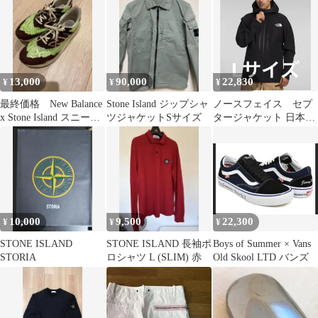
ニング済
13,000
90,000
22,830
¥
¥
¥
最終価格 New Balance
Stone Island ジップシャ
ノースフェイス セプ
x Stone Island スニーカ
ツジャケットSサイズ
タージャケット 日本未
ー 別注
発売
10,000
9,500
22,300
¥
¥
¥
STONE ISLAND
STONE ISLAND 長袖ポ
Boys of Summer × Vans
STORIA
ロシャツ L (SLIM) 赤
Old Skool LTD バンズ