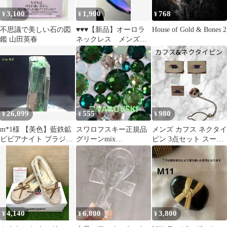
3,100
1,900
768
¥
¥
¥
不思議で美しい石の図
♥️♥️♥️【新品】オーロラ
House of Gold & Bones 2
鑑 山田英春
ネックレス メンズネ
ックレス チョーカー
26,099
555
980
¥
¥
¥
m*1様 【美色】藍鉄鉱
スワロフスキー正規品
メンズ カフス ネクタイ
ビビアナイト ブラジル
グリーンmix
ピン 3点セット スーツ
【外国産鉱物】
ss5/7/9/12/16 100粒
ラインストーン 箱あ
り
4,140
6,800
3,800
¥
¥
¥