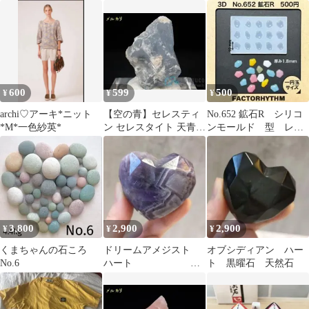
型 レジン
品
ン stone
600
599
500
¥
¥
¥
archi♡アーキ*ニット
【空の青】セレスティ
No.652 鉱石R シリコ
*M*一色紗英*
ン セレスタイト 天青石
ンモールド 型 レジ
マダガスカル【外国産
ン stone
鉱物】
3,800
2,900
2,900
¥
¥
¥
くまちゃんの石ころ
ドリームアメジスト
オブシディアン ハー
No.6
ハート
ト 黒曜石 天然石
シェンブロンアメジス
ト 天然石