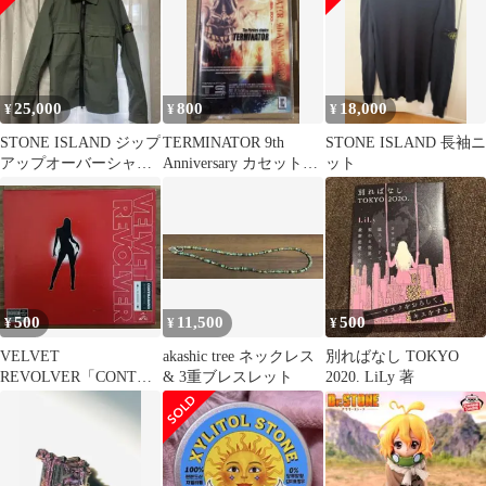
25,000
800
18,000
¥
¥
¥
STONE ISLAND ジップ
TERMINATOR 9th
STONE ISLAND 長袖ニ
アップオーバーシャ
Anniversary カセットテ
ット
ツ カーキ Mサイズ
ープ
500
11,500
500
¥
¥
¥
VELVET
akashic tree ネックレス
別ればなし TOKYO
REVOLVER「CONTRA
& 3重ブレスレット
2020. LiLy 著
BAND」海外盤CD