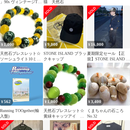
」90s ヴィンテージTシ
猫 天然石
ャツ
1,000
9,000
16,000
¥
¥
¥
天然石ブレスレット☆
STONE ISLAND ブラッ
夏期限定セール 【正
ソーシュライト10ミ
クキャップ
規】STONE ISLAND ブ
リ イエロージェイド
ラック トレーナー
８ミリ
562
1,000
3,400
¥
¥
¥
Running TOOgether(輸
天然石ブレスレット☆
くまちゃんの石ころ
入盤)
黄緑キャッツアイ グ
No.32
リーンキャッツアイ
瑪瑙