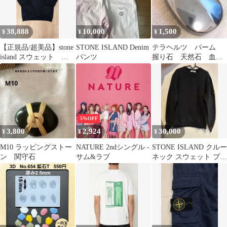
38,888
10,000
1,500
¥
¥
¥
【正規品/超美品】stone
STONE ISLAND Denim
テラヘルツ パーム
island スウェット ネ
パンツ
握り石 天然石 血行
イビー即発送
促進
5%OFF
3,800
2,924
30,000
¥
¥
¥
M10 ラッピングストー
NATURE 2ndシングル -
STONE ISLAND クルー
ン 関守石
サム&ラブ
ネック スウェット ブラ
ック