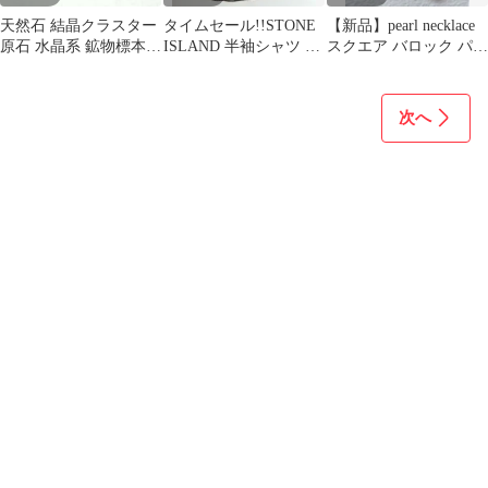
天然石 結晶クラスター
タイムセール!!STONE
【新品】pearl necklace
原石 水晶系 鉱物標本
ISLAND 半袖シャツ 深
スクエア バロック パー
87g
緑茶 Mサイズ
ル ネックレス
次へ