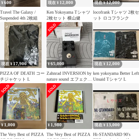
600
12,000
12,000
¥
現在 ¥
現在 ¥
Travel The Galaxy /
Ken Yokoyama Tシャツ
locofrank Tシャツ 2枚セ
Suspended 4th 2枚組
2枚セット 横山健
ット ロコフランク
17,900
65,000
12,000
現在 ¥
¥
現在 ¥
PIZZA OF DEATH コー
Zahnrad INVERSION by
ken yokoyama Better Left
チジャケット L
nature sound エフェクタ
Unsaid Tシャツ L
ー
1,000
1,980
13,000
¥
¥
現在 ¥
The Very Best of PIZZA
The Very Best of PIZZA
Hi-STANDARD 90's