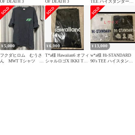
OF DEATH 3
OF DEATH 3
TEE ハイスタンダード
Tシャツ
5,000
6,000
13,000
¥
¥
¥
フクダヒロム むうさ
T*a様 Hawaiian6 オフィ
w*a様 Hi-STANDARD
ん MWT Tシャツ
シャルロゴX IKKI Tシ
90's TEE ハイスタンダ
XL
ャツ ブラック✕
ード Tシャツ