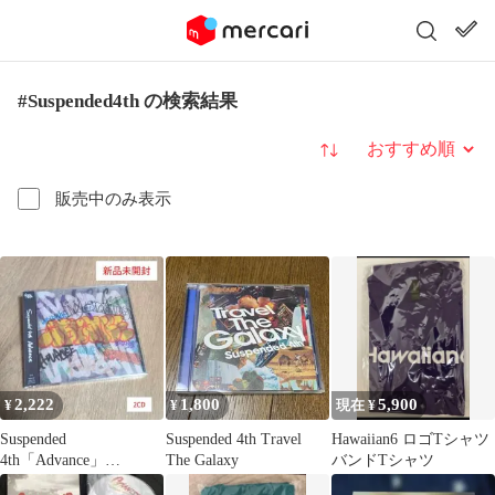
#Suspended4th の検索結果
並び替え
販売中のみ表示
2,222
1,800
5,900
¥
¥
現在 ¥
Suspended
Suspended 4th Travel
Hawaiian6 ロゴTシャツ
4th「Advance」
The Galaxy
バンドTシャツ
〈2CD〉