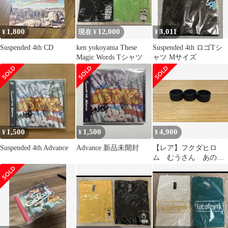
1,800
12,000
3,011
¥
現在 ¥
¥
Suspended 4th CD
ken yokoyama These
Suspended 4th ロゴTシ
Magic Words Tシャツ
ャツ Mサイズ
1,500
1,500
4,900
¥
¥
¥
Suspended 4th Advance
Advance 新品未開封
【レア】フクダヒロ
ム むうさん あのリ
ング Suspended 4th