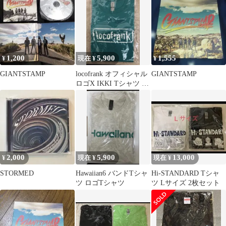
1,200
5,900
1,555
¥
現在 ¥
¥
GIANTSTAMP
locofrank オフィシャル
GIANTSTAMP
ロゴX IKKI Tシャツ ビ
リジアンX白
2,000
5,900
13,000
¥
現在 ¥
現在 ¥
STORMED
Hawaiian6 バンドTシャ
Hi-STANDARD Tシャ
ツ ロゴTシャツ
ツ Lサイズ 2枚セット