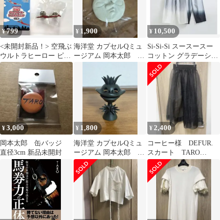
799
1,900
10,500
¥
¥
¥
<未開封新品！> 空飛ぶ
海洋堂 カプセルQミュ
Si-Si-Si スースースー
ウルトラヒーロー ピン
ージアム 岡本太郎 ア
コットン グラデーショ
ズコレクション ウルト
ートピース集 顔 ガ
ン ストリング パンツ
ラマンタロウ
チャ TARO
3,000
1,800
2,400
¥
¥
¥
岡本太郎 缶バッジ
海洋堂 カプセルQミュ
コーヒー様 DEFUR.
直径3cm 新品未開封
ージアム 岡本太郎 ア
スカート TARO
ートピース集 河童
HORIUCHIトップスお
ガチャ TARO
まとめ