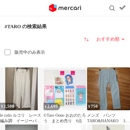
#TARO の検索結果
並び替え
販売中のみ表示
1,500
2,699
750
¥
¥
¥
le colis ルコリ レース
©Taro Oono おおのたろ
メンズ パンツ
編み調 イージーパン
う まとめ売り 6点
TARO&HANAKO L
ツ 裏地付き
ライトグレー