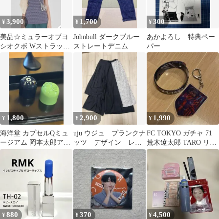
3,900
1,700
300
¥
¥
¥
美品☆ミュラーオブヨ
Johnbull ダークブルー
あかよろし 特典ペー
シオクボ Wストラップ
ストレートデニム
パー
ニットキャミ
1,800
2,900
1,990
¥
¥
¥
海洋堂 カプセルQミュ
uju ウジュ プランクナ
FC TOKYO ガチャ 71
ージアム 岡本太郎アー
ッツ デザイン レイ
荒木遼太郎 TARO リス
トピース集2 座ること
ヤードパンツ 個性的
トバンド キーホルダー
を拒否する椅子
880
370
4,500
¥
¥
¥