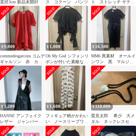
直径3cm 新品未開封
ス コクーン パンツ
ト ストレッチ サテン
ツイスト サンダル
9,000
1,000
16,500
¥
¥
¥
commedesgarcons コムデ
Oh My God シフォンリ
MM6 異素材 オールイ
ギャルソン 赤 カッ
ボンが付いた素敵なカ
ンワン 黒 マルジェ
トソー AD2023
ットソー
ラ
1,200
1,600
110,000
¥
¥
¥
HANNE アンフェイク
フィギュア柄がかわい
鷲見太郎 希少 大メ
レザー ジャンパース
い ノースリーブワン
タル ネックレスセッ
カート
ピース
ト