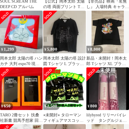
SOUL SCREAM THE
【公式】岡本太郎 太陽
【非売品】映画『名無
DEEP CD アルバム
の塔 両面プリント Tシ
し』 入場特典 キャラク
ャツ S ホワイト
ターカード
1,299
5,800
8,000
¥
¥
¥
岡本太郎 太陽の塔 ハン
岡本太郎 太陽の塔 設計
新品・未開封！岡本太
カチ 大判 expo70 現代
図 Tシャツ L ブラック
郎 Tシャツ XL ブラッ
芸術アトリエ タローマ
記念館限定 TARO
ク 芸術 アート
ン
650
1,500
800
¥
¥
¥
TARO 2冊セット 扶桑
⭐︎未開封⭐︎ タローマン
lilybyred リリーバイレ
社新書 競馬予想家 回収
フィギュアマスコット
ッド タングルジェリ
率向上と馬券戦略を論
蓄光カラー くつろぎの
ーバーム