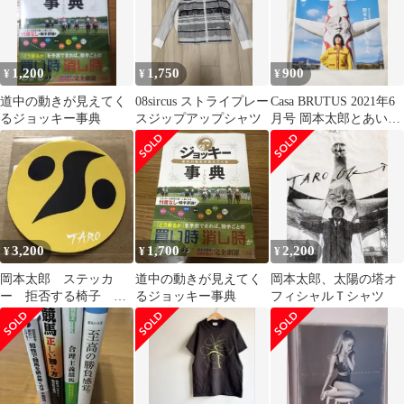
1,200
1,750
900
¥
¥
¥
道中の動きが見えてく
08sircus ストライプレー
Casa BRUTUS 2021年6
るジョッキー事典
スジップアップシャツ
月号 岡本太郎とあいみ
ょん
3,200
1,700
2,200
¥
¥
¥
岡本太郎 ステッカ
道中の動きが見えてく
岡本太郎、太陽の塔オ
ー 拒否する椅子 直
るジョッキー事典
フィシャルＴシャツ
径10cm 新品未開封