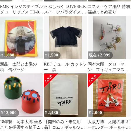
RMK イレジスティブル
らぶしっく LOVESICK
コスメ・ケア用品 特別
グローリップス TH-02
スイーツパラダイス コ
福袋まとめ売り
ベビースカイ 限定
ラボ 缶バッジ
【TARO】
1,888
1,500
2,999
¥
¥
現在 ¥
新品 太郎と太陽の
KBF チュール カットソ
岡本太郎 タローマ
塔 缶バッジ
ー 黒
ン フィギュアマスコ
ット 爆発する芸術の
巨人 タローマン
12,000
2,480
2,000
¥
¥
¥
18年製 岡本太郎 坐る
【開封のみ・未使用
大阪万博 太陽の塔 キ
ことを拒否する椅子2
品】コムデギャルソ
ーホルダー ボールチェ