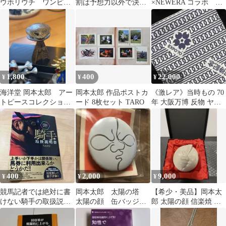
ウホリウチ ワンピー
割は予想力以外で決ま
×NEWERA コラボ ロ
ス 白
る
ンT Lサイズ
1,800
400
22,000
¥
¥
¥
海洋堂 岡本太郎 アー
岡本太郎 作品ポストカ
《激レア》当時もの 70
トピースコレクション
ード 8枚セット TARO
年 大阪万博 反物 ヤン
第2集 ノン ガチャ
マーディーゼル
TARO
400
2,000
9,000
¥
¥
¥
競馬記者では絶対に書
岡本太郎 太陽の塔
【希少・美品】岡本太
けない騎手の取扱説明
太陽の顔 缶バッジ
郎 太陽の顔 信楽焼 陶
書
新品未開封
器 オブジェ 太陽の塔
専用箱付き