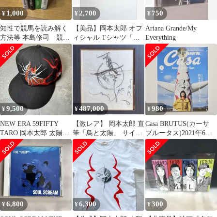
1,000
2,700
750
¥
¥
¥
知性で競馬を読み解く
【美品】岡本太郎 オフ
Ariana Grande/My
方法等 本島修司 競馬
ィシャル Tシャツ「少
Everything
本セット
女」Hanes
9,500
487,000
980
¥
¥
¥
NEW ERA 59FIFTY
【激レア】 岡本太郎 直
Casa BRUTUS(カーサ
TARO 岡本太郎 太陽の
筆「鳥と太陽」 サイン
ブルータス)2021年6月
塔 刺繍 7 1/2
色紙 イラスト
岡本太郎 あいみょん
6,800
6,300
300
¥
¥
¥