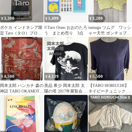
3,300
1,499
3,200
¥
¥
¥
ポケカ インドネシア限
©Taro Oono おおのたろ
tumugu ツムグ ワッシ
定 Taro（タロ）プロモ
う まとめ売り 3点
ャー天竺 ポンチョプル
カード
オーバー イエロー
4,500
4,139
5,500
¥
¥
¥
岡本太郎 ハンカチ 森の
美品 希少 岡本太郎 太
【TARO HORIUCHI】
神話 TARO OKAMOTO
陽の塔 2017年展覧会 大
ネイビーチュニック 半
ハンカチーフ 記念館 新
阪万博 Tシャツ M 完売
袖 ウエストリボン