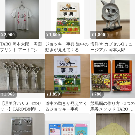
2,900
1,600
1,800
¥
¥
¥
TARO 岡本太郎 両面
ジョッキー事典 道中の
海洋堂 カプセルQミュ
プリント アートTシャ
動きが見えてくる
ージアム 岡本太郎 ア
ツ ホワイト 綿100% 古
ートピース集 動物 ガ
着
チャ TARO
1,965
1,850
780
¥
¥
¥
【理美容ハサミ 4本セ
道中の動きが見えてく
競馬脳の作り方・3つの
ット】TARO/B刻印 シ
るジョッキー事典
馬券メソッド TARO 2
ザー 美容師 理容師 カ
冊セット
ット鋏