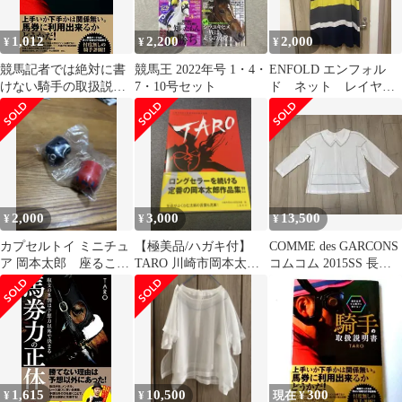
1,012
2,200
2,000
¥
¥
¥
競馬記者では絶対に書
競馬王 2022年号 1・4・
ENFOLD エンフォル
けない騎手の取扱説明
7・10号セット
ド ネット レイヤー
書 (競馬王馬券攻略本
ド ニットワンピース
シリーズ)
2,000
3,000
13,500
¥
¥
¥
カプセルトイ ミニチュ
【極美品/ハガキ付】
COMME des GARCONS
ア 岡本太郎 座ること
TARO 川崎市岡本太郎
コムコム 2015SS 長袖
を拒否する椅子
美術館所蔵作品集 二玄
ステッチブラウス
社
1,615
10,500
300
¥
¥
現在 ¥