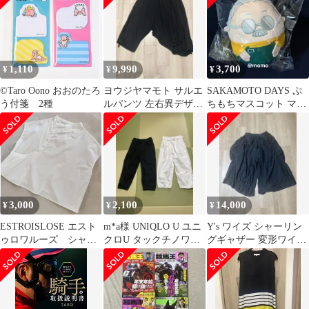
1,110
9,990
3,700
¥
¥
¥
©Taro Oono おおのたろ
ヨウジヤマモト サルエ
SAKAMOTO DAYS ぷ
う付箋 2種
ルパンツ 左右異デザイ
ちもちマスコット マス
ン ブラック サイズ2
コット 坂本 太郎
3,000
2,100
14,000
¥
¥
¥
ESTROISLOSE エスト
m*a様 UNIQLO U ユニ
Y's ワイズ シャーリン
ゥロワルーズ シャ
クロU タックチノワイ
グギャザー 変形ワイド
ツ ブラウス 白
ドパンツパンツ 2色セ
パンツ 黒
ット