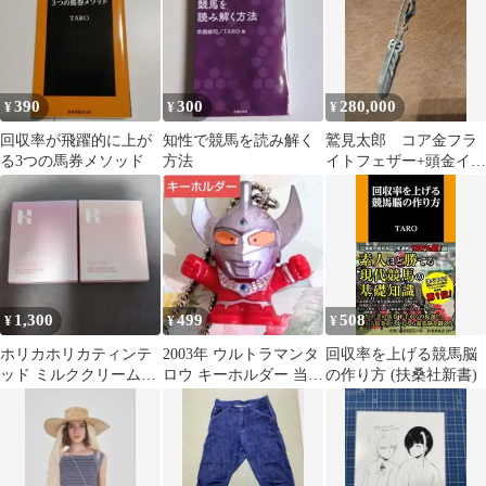
390
300
280,000
¥
¥
¥
回収率が飛躍的に上が
知性で競馬を読み解く
鷲見太郎 コア金フラ
る3つの馬券メソッド
方法
イトフェザー+頭金イー
グルフック チェーン2
種セット
1,300
499
508
¥
¥
¥
ホリカホリカティンテ
2003年 ウルトラマンタ
回収率を上げる競馬脳
ッド ミルククリームブ
ロウ キーホルダー 当時
の作り方 (扶桑社新書)
ラッシュ 2色セット
物