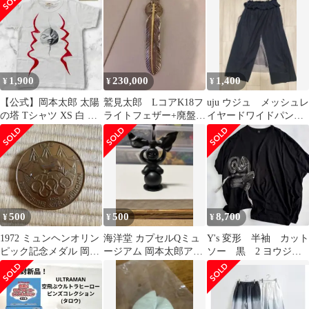
理的
巨人 ×2個
1,900
230,000
1,400
¥
¥
¥
【公式】岡本太郎 太陽
鷲見太郎 LコアK18フ
uju ウジュ メッシュレ
の塔 Tシャツ XS 白 イ
ライトフェザー+廃盤ホ
イヤードワイドパンツ
ースト アート ビンテー
イールセット 受注品
レディース ブラック系
ジ
500
500
8,700
¥
¥
¥
1972 ミュンヘンオリン
海洋堂 カプセルQミュ
Y's 変形 半袖 カット
ピック記念メダル 岡本
ージアム 岡本太郎アー
ソー 黒 2 ヨウジヤ
太郎デザイン ブロンズ
トピース集 リボンの
マモト
カラー
子