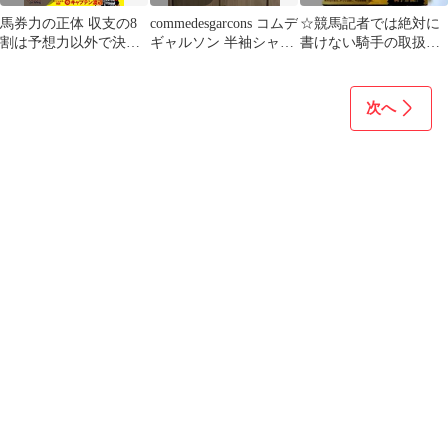
馬券力の正体 収支の8
commedesgarcons コムデ
☆競馬記者では絶対に
割は予想力以外で決ま
ギャルソン 半袖シャ
書けない騎手の取扱説
る
ツ チュール シアー
明書
次へ