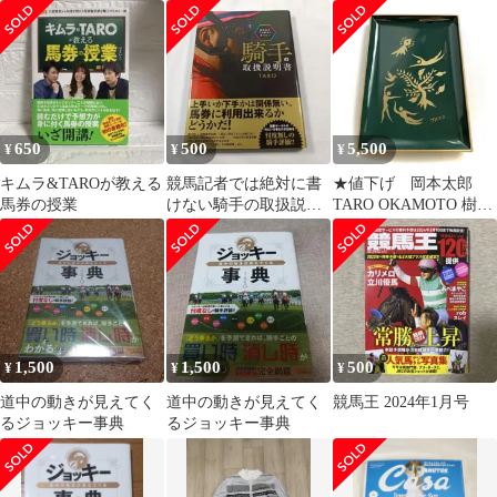
ソフビフィギュア
ン 岡本太郎 ノート
ーン
赤 緑 コンプ
650
500
5,500
¥
¥
¥
キムラ&TAROが教える
競馬記者では絶対に書
★値下げ 岡本太郎
馬券の授業
けない騎手の取扱説明
TARO OKAMOTO 樹脂
書
トレー アート
1,500
1,500
500
¥
¥
¥
道中の動きが見えてく
道中の動きが見えてく
競馬王 2024年1月号
るジョッキー事典
るジョッキー事典