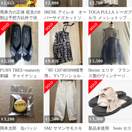
1,615
2,800
2,700
¥
¥
¥
馬券力の正体 収支の8
IRENE アイレネ オー
TOGA PULLA トーガプ
割は予想力以外で決ま
バーサイズカットソ
ルラ メッシュトップス
る
ー 丈短め
半袖 カットソー Tシャ
ツ
2,200
9,450
5,500
¥
¥
¥
FUJIN TREE×maturely
「RT-1207405098様専
Heriter エリテ フラン
刺繍 チャイナシュー
用」 Y's ワンショルダ
ス製のヴィンテージリ
ズ
ースカート モノトー
バーレース使用 シア
ン
ー ベスト
3,200
1,500
3,300
¥
¥
¥
岡本太郎 缶バッジ
SM2 サマンサモスモ
新品未使用 Sesto セス