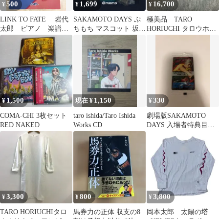
500
1,699
16,700
¥
¥
¥
LINK TO FATE 岩代
SAKAMOTO DAYS ぷ
極美品 TARO
太郎 ピアノ 楽譜
ちもち マスコット 坂本
HORIUCHI タロウホリ
スコア
太郎
ウチ ギャザートップ
ス サイズ0
1,500
1,150
330
¥
現在 ¥
¥
COMA-CHI 3枚セット
taro ishida/Taro Ishida
劇場版SAKAMOTO
RED NAKED
Works CD
DAYS 入場者特典目黒
蓮めめ
3,300
800
3,800
¥
¥
¥
TARO HORIUCHIタロ
馬券力の正体 収支の8
岡本太郎 太陽の塔