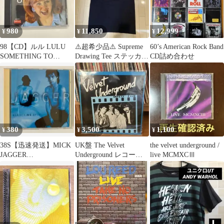
980
11,850
12,999
¥
¥
¥
98【CD】ルル LULU
⚠️超希少品⚠️ Supreme
60’s American Rock Band
SOMETHING TO
Drawing Tee ステッカー
CD詰め合わせ
SHOUT ABOUT
4枚 Set
380
3,500
1,100
¥
¥
¥
38S【迅速発送】MICK
UK盤 The Velvet
the velvet underground /
JAGGER
Underground レコード
live MCMXCⅢ
「WANDERING
LP コンピ
SPIRIT」