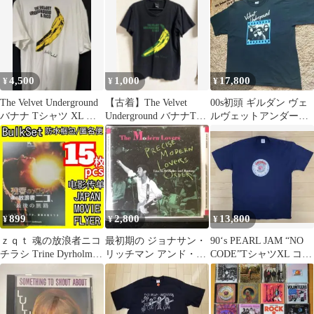
4,500
1,000
17,800
¥
¥
¥
The Velvet Underground
【古着】The Velvet
00s初頭 ギルダン ヴェ
バナナ Tシャツ XL ホ
Underground バナナTシ
ルヴェットアンダーグ
ワイト
ャツ バンドT
ラウンドTシャツ XL
OLD
899
2,800
13,800
¥
¥
¥
ｚｑｔ 魂の放浪者ニコ
最初期の ジョナサン・
90‘s PEARL JAM “NO
チラシ Trine Dyrholm
リッチマン アンド・
CODE”TシャツXL コピ
Nico, 1988
ザ・モダン・ラヴァー
ーライト有
ズ ライブ