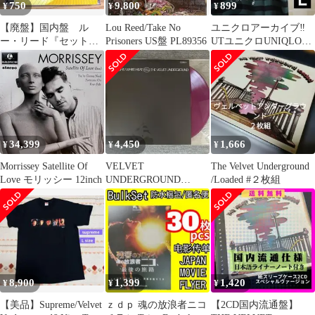
750
9,800
899
¥
¥
¥
【廃盤】国内盤 ル
Lou Reed/Take No
ユニクロアーカイブ‼️
ー・リード『セット・
Prisoners US盤 PL89356
UTユニクロUNIQLOレ
ザ・トワイライト・リ
アアンディウォーホル
ーリング』
ARTTシャツ
34,399
4,450
1,666
¥
¥
¥
Morrissey Satellite Of
VELVET
The Velvet Underground
Love モリッシー 12inch
UNDERGROUND
/Loaded #２枚組
WHITE LIGHTWHITE
HEAT
8,900
1,399
1,420
¥
¥
¥
【美品】Supreme/Velvet
ｚｄｐ 魂の放浪者ニコ
【2CD国内流通盤】