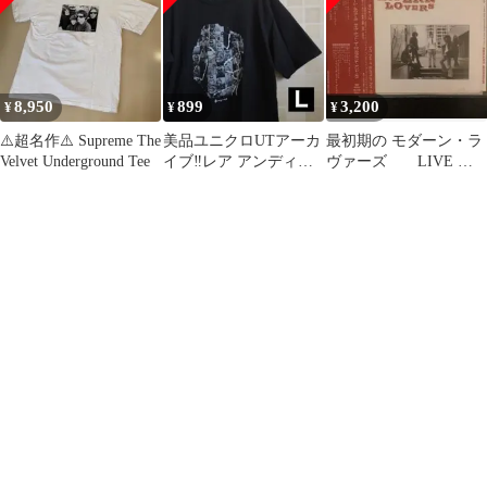
8,950
899
3,200
¥
¥
¥
⚠️超名作⚠️ Supreme The
美品ユニクロUTアーカ
最初期の モダーン・ラ
Velvet Underground Tee
イブ‼️レア アンディ・
ヴァーズ LIVE ラ
ウォーホルフォトプリ
イブ ジョナサン・リ
ントTシャツ
ッチマン