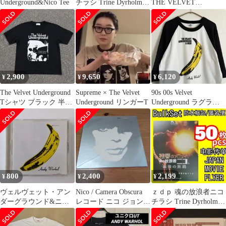
Underground&Nico Tee
チラシ Trine Dyrholm
THE VELVET
Nico, 1988
UNDERGROUND『Loa
ded』
2,900
9,650
6,120
¥
¥
¥
The Velvet Underground
Supreme × The Velvet
90s 00s Velvet
Tシャツ ブラック 半袖
Underground リンガーT
Underground ラグランT
黒
USA生地
800
2,400
2,199
¥
¥
¥
ヴェルヴェット・アン
Nico / Camera Obscura
ｚｄｐ 魂の放浪者ニコ
ダーグラウンド&ニコ
レコード ニコ ジョン・
チラシ Trine Dyrholm
CD
ケイル
Nico, 1988