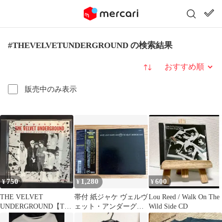
#THEVELVETUNDERGROUND の検索結果
並び替え
販売中のみ表示
750
1,280
600
¥
¥
¥
THE VELVET
帯付 紙ジャケ ヴェルヴ
Lou Reed / Walk On The
UNDERGROUND【TH
ェット・アンダーグラ
Wild Side CD
E BEST OF】
ウンド CD