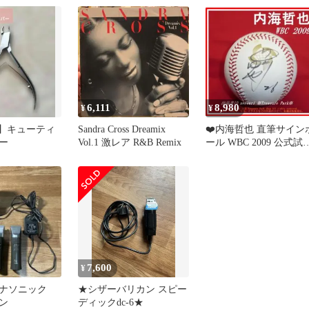
6,111
8,980
¥
¥
I】キューティ
Sandra Cross Dreamix
❤️内海哲也 直筆サイン
ー
Vol.1 激レア R&B Remix
ール WBC 2009 公式試
球 ジャイアンツ 巨人
7,600
¥
icパナソニック
★シザーバリカン スピー
ン
ディックdc-6★