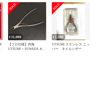
11,000
1,300
¥
¥
ボ
【プロ仕様】内海
UTSUMI ステンレス ニッ
合
UTSUMI × SUWADA キュ
パー ネイルシザー
ーティクルニッパー