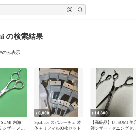
umi の検索結果
中のみ表示
6,000
14,800
¥
¥
SUMI 内海
SpaLuce スパルーチェ 本
【高級品】UTSUMI 美
55 シザー メガ
体＋リフィル93枚セット
師シザー・セニングセ
チ
ト コーム＆新品オイル