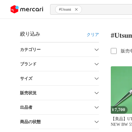
ンツにスキップ
#Utsumi
絞り込み
#Uts
クリア
カテゴリー
販売
ブランド
サイズ
販売状況
出品者
7,700
¥
【美品】UT
商品の状態
NEW BW 
ネ 5.9イン