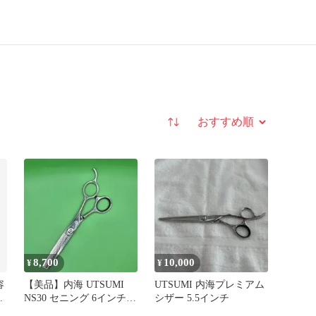
並び替え
8,700
10,000
¥
¥
容
【美品】内海 UTSUMI
UTSUMI 内海プレミアム
ッ
NS30 セニング 6インチ
シザー 5.5インチ
付
約25〜35% 理美容