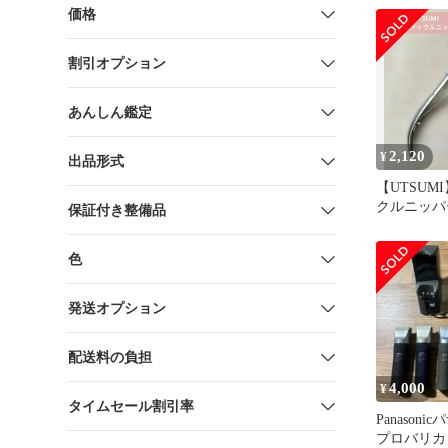
価格
割引オプション
あんしん鑑定
2,120
¥
出品形式
【UTSUM
クルニッパ
保証付き整備品
色
発送オプション
配送料の負担
4,000
¥
タイムセール割引率
Panason
プロバリカ