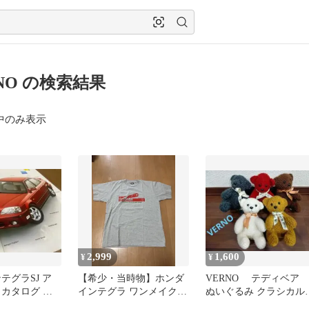
RNO の検索結果
中のみ表示
2,999
1,600
¥
¥
テグラSJ ア
【希少・当時物】ホンダ
VERNO テディベア
 カタログ 当
インテグラ ワンメイクレ
ぬいぐるみ クラシカル
年2月
ース Tシャツ ベルノ Lサ
ベア ベルノ