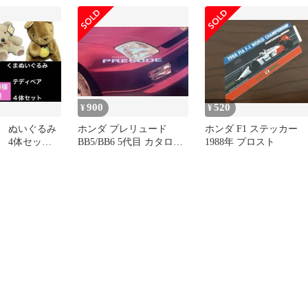
イズ
900
520
¥
¥
 ぬいぐるみ
ホンダ プレリュード
ホンダ F1 ステッカー
 4体セッ
BB5/BB6 5代目 カタログ
1988年 プロスト
ィベア くま
1997年9月
用