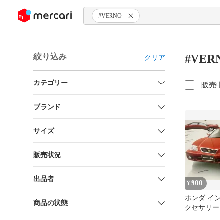
ンツにスキップ
#VERNO
絞り込み
#VE
クリア
カテゴリー
販売
ブランド
サイズ
販売状況
出品者
900
¥
ホンダ イン
商品の状態
クセサリー
時物 1997