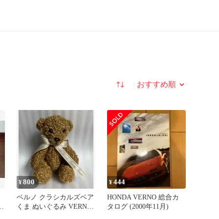
並び替え
800
444
¥
¥
ベルノ クラシカルズベア
HONDA VERNO 総合カ
ズ
くま ぬいぐるみ VERNO
タログ (2000年11月)
タグ付 リボン付