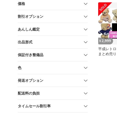
価格
割引オプション
あんしん鑑定
2,999
¥
出品形式
平成レトロ
まとめ売り
保証付き整備品
ト テデ
HAKU様専
色
発送オプション
配送料の負担
タイムセール割引率