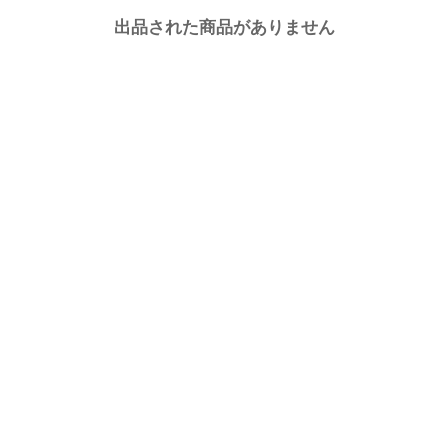
出品された商品がありません