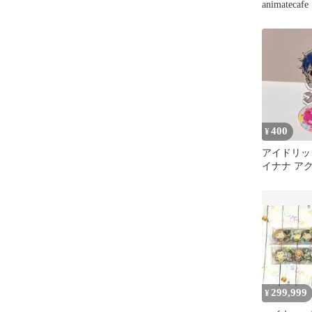
animatec
スタンド 
400
¥
アイドリッ
イナナ ア
フェ Reva
299,999
¥