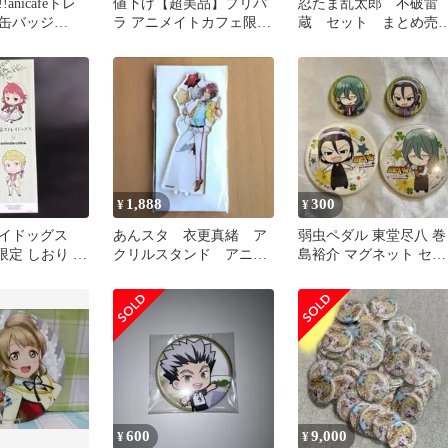
anicafeトレ
値下げ【超美品】プリパ
忍たま乱太郎 不破雷
缶バッジ
ラ アニメイトカフェ限定
蔵 セット まとめ売
Ver.
ランダムアクキー まとめ
り！
売り
1,888
300
¥
¥
イドッグス
あんスタ 衣更真緒 ア
弱虫ペダル 東堂尽八 巻
afe限定 しおり 非
クリルスタンド アニカ
島裕介 マグネット セッ
フェ アニスタ
ト (裏面錆あり)
600
9,000
¥
¥