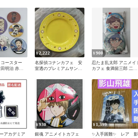
ェイ クリアカード マ
ド 和泉三月 三月 アニ
キナ
フェ
2,222
900
¥
¥
 コースター
名探偵コナンカフェ 安
忍たま乱太郎 アニメイ
童田明治 赤羽
室透のプレミアムサンド
カフェ 食満留三郎 二郭
椎名唯華 6点セ
イッチ プレート
伊助 ホログラム缶バッ
930
1,399
¥
¥
ーアカデミア
銀魂 アニメイトカフェ
✨入手困難✨ レア 影