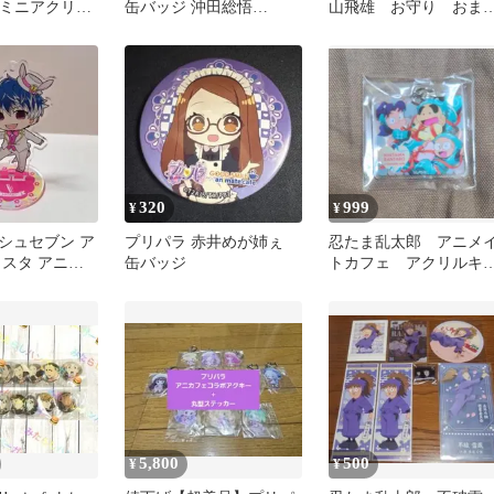
afe ミニアクリル
缶バッジ 沖田総悟
山飛雄 お守り おま
緑谷出久
gintama
り
320
999
¥
¥
シュセブン ア
プリパラ 赤井めが姉ぇ
忍たま乱太郎 アニメ
クスタ アニカ
缶バッジ
トカフェ アクリルキ
le 百 アクキー
ホルダー
5,800
500
¥
¥