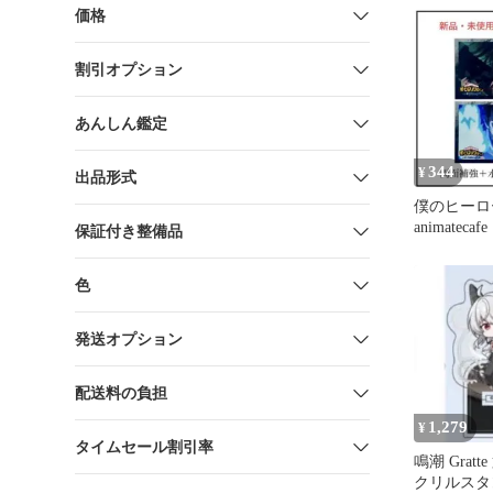
ェンディ
価格
割引オプション
あんしん鑑定
344
¥
出品形式
僕のヒーロ
animatec
保証付き整備品
非売品
色
発送オプション
配送料の負担
1,279
¥
タイムセール割引率
鳴潮 Gratt
クリルスタ