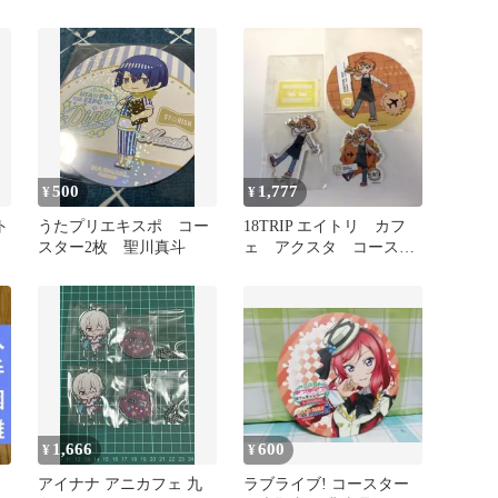
カ
キーホルダー
ング缶バッジ 愛清フウカ
500
1,777
¥
¥
ト
うたプリエキスポ コー
18TRIP エイトリ カフ
スター2枚 聖川真斗
ェ アクスタ コースタ
ジ
ー ステッカー 五十竹
あく太
1,666
600
¥
¥
アイナナ アニカフェ 九
ラブライブ! コースター