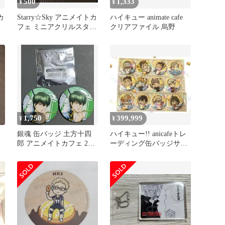
500
1,333
¥
¥
カ
Starry☆Sky アニメイトカ
ハイキュー animate cafe
フェ ミニアクリルスタン
クリアファイル 烏野
ド 天羽翼
1,750
399,999
¥
¥
銀魂 缶バッジ 土方十四
ハイキュー!! anicafeトレ
郎 アニメイトカフェ 2個
ーディング缶バッジサマ
セット gintama
ースタイルver. FC