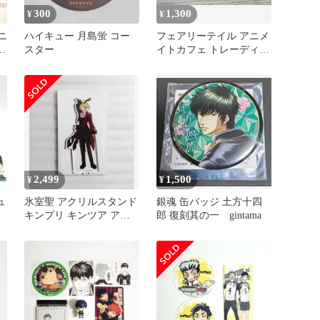
300
1,300
¥
¥
ニ
ハイキュー 月島蛍 コー
フェアリーテイル アニメ
ス
スター
イトカフェ トレーディン
グCoLotta ラクサス
2,499
1,500
¥
¥
ュ
氷室聖 アクリルスタンド
銀魂 缶バッジ 土方十四
キンプリ キンツア アニ
郎 復刻其の一 gintama
メイトカフェ アニカフェ