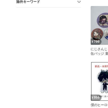
除外キーワード
700
¥
にじさんじ
缶バッジ 
葉子 社築 
ット
999
¥
僕のヒーロ