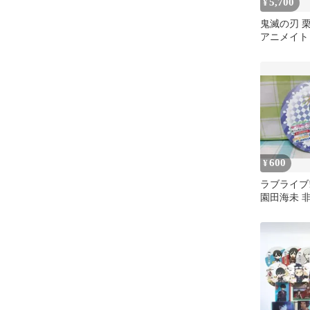
5,700
¥
鬼滅の刃 
アニメイト
クリルスタ
ダー
600
¥
ラブライブ
園田海未 
animatecaf