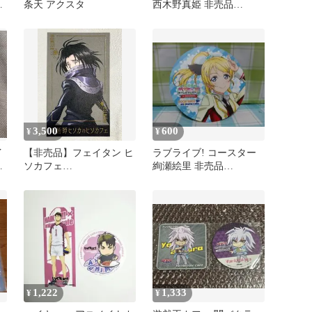
も
条天 アクスタ
西木野真姫 非売品
animatecafe限定 μ's
3,500
600
¥
¥
イ
【非売品】フェイタン ヒ
ラブライブ! コースター
ー
ソカフェ
絢瀬絵里 非売品
2024HUNTER×HUNTER
animatecafe限定 μ's
アニメイト
1,222
1,333
¥
¥