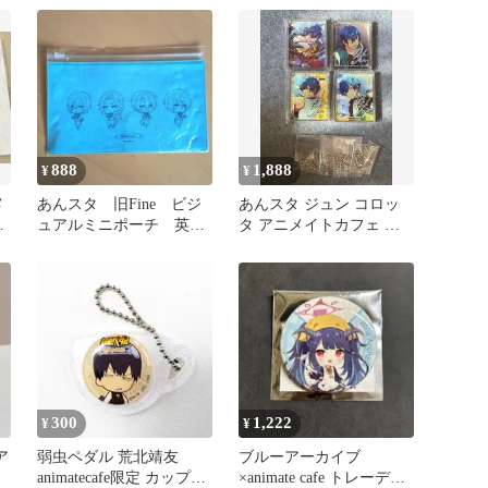
ビア
ー
888
1,888
¥
¥
メ
あんスタ 旧Fine ビジ
あんスタ ジュン コロッ
ス
ュアルミニポーチ 英
タ アニメイトカフェ ア
智 凪砂 日和 つむぎ
ニカフェ CoLotta
300
1,222
¥
¥
ア
弱虫ペダル 荒北靖友
ブルーアーカイブ
animatecafe限定 カップ型
×animate cafe トレーディ