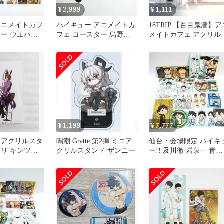
2,999
1,111
¥
¥
アニメイトカフ
ハイキュー アニメイトカ
18TRIP 【百目鬼潜】ア
ター ウエハー
フェ コースター 烏野３
メイトカフェ アクリル
ード 花丸 活
年２年 仙台限定
タンド
1,199
7,777
¥
¥
 アクリルスタ
鳴潮 Gratte 第2弾 ミニア
仙台・会場限定 ハイキ
プリ キンツア
クリルスタンド ザンニー
ー!! 及川徹 岩泉一 青葉
カフェ アニカ
城西高校 まとめセット
青城