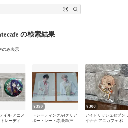
matecafe の検索結果
中のみ表示
390
300
¥
¥
テイル アニメ
トレーディングA4クリア
アイドリッシュセブン 
 トレーディン
ポートレート赤澤燈(三好
イナナ アニカフェ 和泉
ー缶バッジ ウ
一成)／牧島輝(碓氷真澄)
三月 アクキー アクスタ