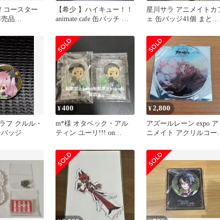
! コースター
【希少 】ハイキュー！！
星川サラ アニメイトカ
非売品
animate cafe 缶バッチ 木
ェ 缶バッジ41個 まとめ
e限定 μ's
兎光太郎
売り【5/23まで値下げ
400
2,800
¥
¥
ラフ クルル・
m*様 オタベック・アル
アズールレーン expo ア
缶バッジ
ティン ユーリ!!! on
ニメイト アクリルコー
ICE×animatecaf
ター ライオン