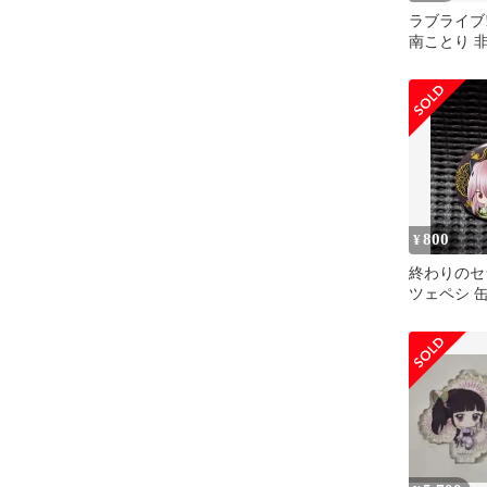
ラブライブ
南ことり 
animatecaf
800
¥
終わりのセ
ツェペシ 