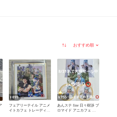
並び替え
899
755
¥
¥
ア
フェアリーテイル アニメ
あんステ fine 日々樹渉 ブ
イトカフェ トレーディン
ロマイド アニカフェ ア
グミニ色紙 ガジル ジュ
ニメイトカフェコースタ