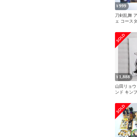
999
¥
刀剣乱舞 
ェ コース
スクリアカ
撃
1,888
¥
山田リョウ
ンド キン
アニメイト
フェ