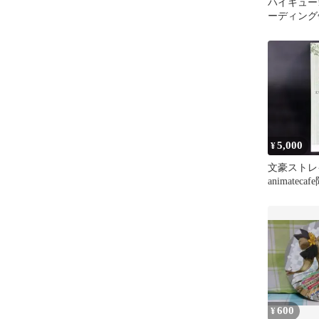
ハイキュー!!
ーディング
TOTHETOP 
5,000
¥
文豪ストレ
animatec
売品
600
¥