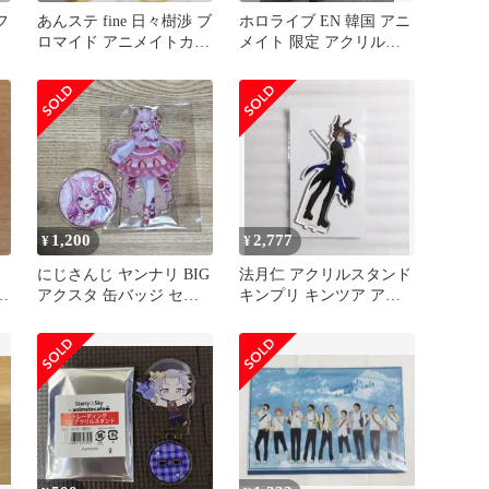
フ
あんステ fine 日々樹渉 ブ
ホロライブ EN 韓国 アニ
ロマイド アニメイトカフ
メイト 限定 アクリルス
】
ェ コースター
タンド 一伊那尓栖 イナ
ニス
1,200
2,777
¥
¥
にじさんじ ヤンナリ BIG
法月仁 アクリルスタンド
ス
アクスタ 缶バッジ セッ
キンプリ キンツア アニ
ト
メイトカフェ アニカフェ