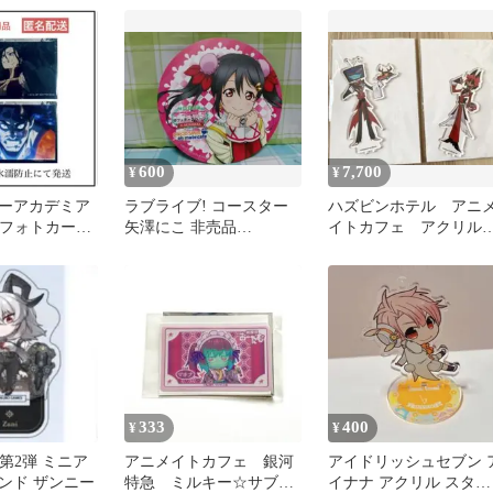
未開封
600
7,700
¥
¥
ーアカデミア
ラブライブ! コースター
ハズビンホテル アニ
afe フォトカード
矢澤にこ 非売品
イトカフェ アクリル
animatecafe限定 μ's
タンド アラスター ヴォ
ックス
333
400
¥
¥
e 第2弾 ミニア
アニメイトカフェ 銀河
アイドリッシュセブン 
ンド ザンニー
特急 ミルキー☆サブウ
イナナ アクリル スタン