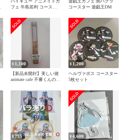
ハイキュー アニメイトカ
遊戯王カフェ 闇バクラ
フェ 牛島若利 コースタ
コースター 遊戯王DM
ー ブックマーク 白鳥沢
学園
1,100
1,200
¥
¥
【新品未開封】美しい彼
ヘルヴァボス コースター
animate cafe 不審くんの扇
5枚セット
子 限定グッズ
755
4,600
¥
¥