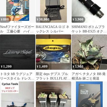
888
38,000
3,900
¥
¥
¥
New❗ファイターズガー
BALENCIAGA ロゴ ネ
SHIMANO ボトムブラ
ル 工藤心優 ハイラ
ックレス シルバー
ケット BB-ES25 オクタ
イトフォト 7/1 エス
リンク 126mm
コン 新品
1,200
1,409
5,980
¥
¥
¥
トヨタ bB ラグジュア
限定 deps デプス ブル
アガベ チタノタ BB 発
リースタイル ドレスア
フラット BULLFLAT
根済み 鉢ごと発送
ップ カッティングステ
4.8インチ 琵琶湖ブル
ッカー 銀色