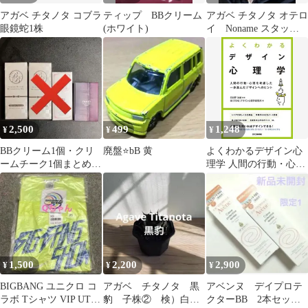
アガベ チタノタ コブラ
ティップ BBクリーム
アガベ チタノタ オテロ
眼鏡蛇1株
(ホワイト)
イ Noname スタッ
ズ ぶつぶつタイプ
写真現物
2,500
499
1,248
¥
¥
¥
BBクリーム1個・クリ
廃盤⭐️bB 黄
よくわかるデザイン心
ームチーク1個まとめ売
理学 人間の行動・心理
り
を考慮した一歩進んだ
デザインへのヒント
1,500
2,200
2,900
¥
¥
¥
BIGBANG ユニクロ コ
アガベ チタノタ 黒
アベンヌ デイプロテ
ラボ Tシャツ VIP UT
豹 子株② 検）白
クターBB 2本セッ