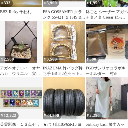
333
5,900
1,950
¥
¥
¥
BBZ Ricky 千社札
FSA GOSSAMER クラ
鉢ごと シーザー アガベ
ンク 55/42T ＆ ISIS BB
チタノタ Caesar ねっこ
セット
つよし メルカリ便
2,500
3,500
500
¥
¥
¥
アガベオテロイ オヤ
INAZUMA 竹バッグ持
FGOサンリオコラボキ
ハカ ウリエル 実
ち手 BB-8 2点セット
ーホルダー 村正
生 強棘
バラ売り可
12,222
34,500
2,250
¥
¥
¥
英霊彩像：１３点セッ
★バリ山185/65R15 ヨ
birthday bash 膝丈カッ