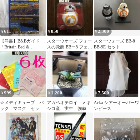
611
850
2,300
¥
¥
¥
【洋書】B&Bガイド
スターウオーズ フォー
スターウォーズ BB-8
「Britain Bed &
スの覚醒 BBー8 フェイ
BB-9E セット
Breakfast 2005」
スクリップ
999
1,200
7,500
¥
¥
¥
☆メディキューブ パ
アガベオテロイ メキ
Acka.シアーオーバーワ
ック マスク セッ
シコ産 実生 強棘
ンピース
ト pdrn グルタチオ
選抜
ン シカ 鎮静