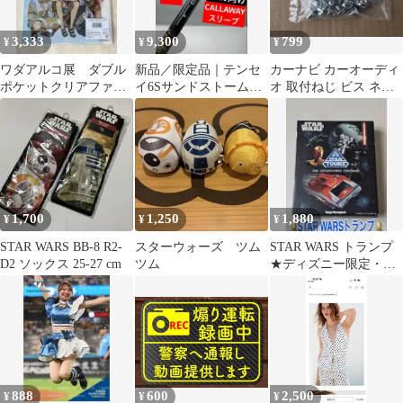
3,333
9,300
799
¥
¥
¥
ワダアルコ展 ダブル
新品／限定品｜テンセ
カーナビ カーオーディ
ポケットクリアファイ
イ6Sサンドストーム｜
オ 取付ねじ ビス ネジ
ル
ドライバー向け｜キャ
カロッツェリア ケンウ
ロウェイスリーブ
ッド
1,700
1,250
1,880
¥
¥
¥
STAR WARS BB-8 R2-
スターウォーズ ツム
STAR WARS トランプ
D2 ソックス 25-27 cm
ツム
★ディズニー限定・未
使用品★
888
600
2,500
¥
¥
¥