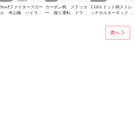
New❗ファイターズガー
カーボン柄 ステッカ
ZARA ドット柄ストレ
ル 串山楓 ハイライ
ー 煽り運転 ドラレ
ッチホルターネックト
トフォト 7/1 エスコ
コ ドライブレコーダ
ップス
ン 新品
ー マグネット版有
次へ