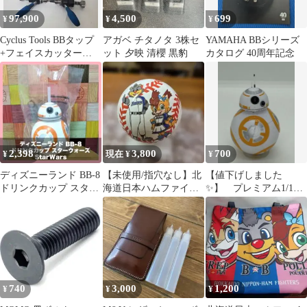
97,900
4,500
699
¥
¥
¥
Cyclus Tools BBタップ
アガベ チタノタ 3株セ
YAMAHA BBシリーズ
+フェイスカッター
ット 夕映 清櫻 黒豹
カタログ 40周年記念
BSA 720149
2,398
3,800
700
¥
現在 ¥
¥
ディズニーランド BB-8
【未使用/指穴なし】北
【値下げしました
ドリンクカップ スター
海道日本ハムファイタ
✨】 プレミアム1/10
ウォーズ StarWars
ーズ ボウリングボール
スケールフィギュア
スペアボール
#BB-8(プライズ)
740
3,000
1,200
¥
¥
¥