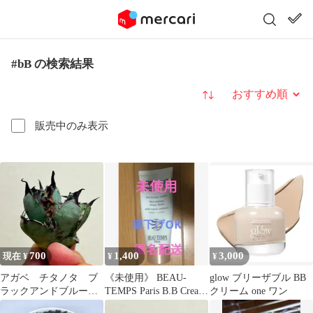
#bB の検索結果
並び替え
販売中のみ表示
700
1,400
3,000
現在 ¥
¥
¥
アガベ チタノタ ブ
《未使用》 BEAU-
glow ブリーザブル BB
ラックアンドブルー
TEMPS Paris B.B Cream
クリーム one ワン
強棘 ※未発根
韓国コスメ匿名