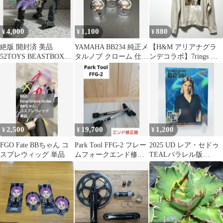
4,000
1,100
880
¥
¥
¥
絶版 開封済 美品
YAMAHA BB234 純正メ
【H&M アリアナグラ
52TOYS BEASTBOX
タルノブ クローム 仕様
ンデコラボ】7rings ロ
BB-31 FIRMHAND
3個セット
ンT トレーナー XLサイ
ズ
2,500
19,700
1,200
¥
¥
¥
FGO Fate BBちゃん コ
Park Tool FFG-2 フレー
2025 UD レア・セドゥ
スプレウィッグ 単品
ムフォークエンド修正
TEALパラレル版
器 HOZAN
JAMES BONDインサー
ト