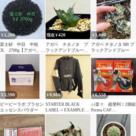
1,200
420
3,000
¥
現在 ¥
¥
富士砂 中目 中粒
アガベ チタノタ ブ
アガベ チタノタ BB ブ
3L 2700g【アガベ、化
ラックアンドブルー
ラックアンドブルー
粧砂、化粧石】
強棘 ※発根済
3,590
8,000
6,550
¥
¥
¥
ビービーラボ プラセン
STARTER BLACK
♪♪楽々 超便利！2個組
エッセンスパウダー
LABEL × EXAMPLE
Perma CAP
ANORAK
BLACK&RED 給油口キ
ャップ