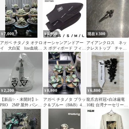
輪 大株
子株 妖姫 ハデス
7,000
1,950
300
¥
¥
現在 ¥
アガベ チタノタ オテロ
オーシャンアンドアー
アイアンクロス ネッ
イ 大白鯊 lize血統
ス ボディボード フィン
クレストップ チャー
子株 コンパクトボー
ソックス XS / S / M / L
ム 十字架 デッドス
ルタイプ5
サイズ ソックス ネオプ
トック OLD
レン サマーソックス
O&E NEOPRENE
SUMMER SOX ボディ
ーボード かかとなし 擦
れ防止
2,200
8,800
6,800
¥
¥
¥
【新品✨・未開封】i-
アガベ チタノタ ブラッ
龍爪吉祥冠×白冰厳竜
PRO 2MP 屋外 パンチ
ク＆ブルー（B&B）4株
10粒 台湾ナーセリー
ルトカメラ WV-
セット【鉢ごとメルカ
Yan作出ハイブリッド種
B54300-F3 スタンド
リ便発送】
子
(ホワイト)