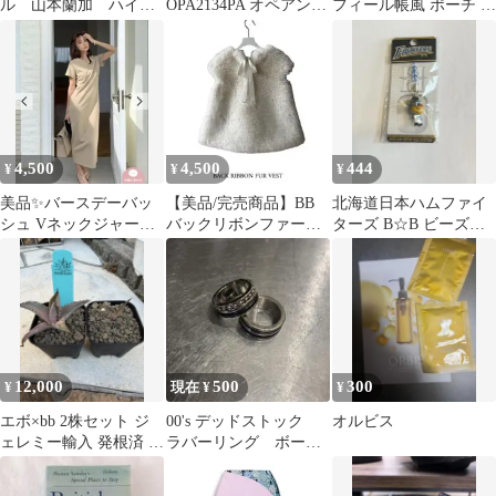
ル 山本蘭加 ハイラ
OPA2134PA オペアンプ
フィール帳風 ポーチ B
イトフォト 7/2 エス
DIP-8
【ピンク】
コン 新品
4,500
4,500
444
¥
¥
¥
美品✨バースデーバッ
【美品/完売商品】BB
北海道日本ハムファイ
シュ Vネックジャージ
バックリボンファーベ
ターズ B☆B ビーズ根
ーワンピース ベージュ
スト
付け 未開封
M
12,000
500
300
¥
現在 ¥
¥
エボ×bb 2株セット ジ
00's デッドストック
オルビス
ェレミー輸入 発根済 鉢
ラバーリング ボール
込 タグ付き
チェーン レゲエ 2個
セット