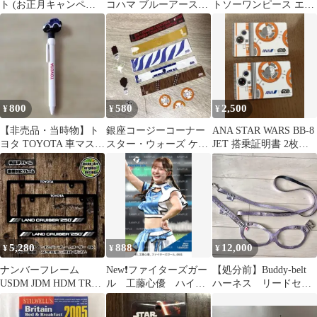
ト (お正月キャンペー
コハマ ブルーアース
トソーワンピース エメ
ン)
FE AE30 25年製4本
ラルドグリーン S
800
580
2,500
¥
¥
¥
【非売品・当時物】ト
銀座コージーコーナー
ANA STAR WARS BB-8
ヨタ TOYOTA 車マスコ
スター・ウォーズ ケー
JET 搭乗証明書 2枚セ
ット付きボールペン
キピックセット
ット
（ジャンク）
5,280
888
12,000
¥
¥
¥
ナンバーフレーム
New❗ファイターズガー
【処分前】Buddy-belt
USDM JDM HDM TRD
ル 工藤心優 ハイラ
ハーネス リードセッ
ランクル250
イトフォト 8/1 エス
ト スワロフスキー 4
コン 新品