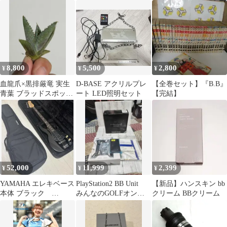
限定品 BB 黄色
鯨 ブラックアンドブ
ト 新品未開封 日中
ルー
用美容液
8,800
5,500
2,800
¥
¥
¥
血龍爪×黒排厳竜 実生
D-BASE アクリルプレ
【全巻セット】『B.B』
青葉 ブラッドスポット
ート LED照明セット
【完結】
強め 台湾Yan輸入株
52,000
11,999
2,399
¥
¥
¥
YAMAHA エレキベース
PlayStation2 BB Unit
【新品】ハンスキン bb
本体 ブラック
みんなのGOLFオンラ
クリーム BBクリーム
BB424X
インき