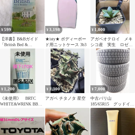
599
3,198
1,000
¥
¥
¥
【洋書】B&Bガイド
★isty★ ボディーボー
アガベオテロイ メキ
「British Bed &
ド用ニットケース 3b3
シコ産 実生 ロゼッ
Breakfast」
ト
1,200
1,300
7,000
¥
¥
¥
《未使用》 BRTC
アガベ チタノタ 星空
中古バリ山
WHITE&WRINK BB
185/65R15 グッドイヤ
CREAM 韓国コスメ
ー アイスナビ７
匿名
2022年製 ４本 ノー
ト デミオ フリード
など