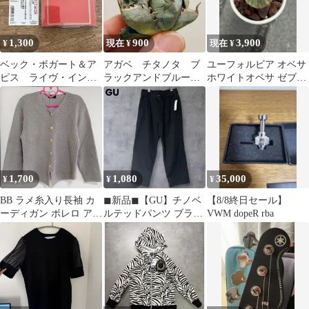
1,300
900
3,900
¥
現在 ¥
現在 ¥
ベック・ボガート＆ア
アガベ チタノタ ブ
ユーフォルビア オベサ
ピス ライヴ・イン・
ラックアンドブルー
ホワイトオベサ ゼブラ
ジャパン
強棘 極上株 ※未発
柄 鉢付き
根
1,700
1,080
35,000
¥
¥
¥
BB ラメ糸入り長袖 カ
◼︎新品◼︎【GU】チノベ
【8/8終日セール】
ーディガン ボレロ アウ
ルテッドパンツ ブラッ
VWM dopeR rba
ター 金ボタン
ク Lサイズ