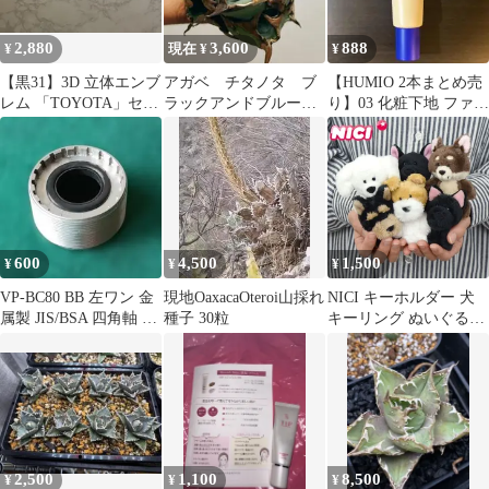
2,880
3,600
888
¥
現在 ¥
¥
【黒31】3D 立体エンブ
アガベ チタノタ ブ
【HUMIO 2本まとめ売
レム 「TOYOTA」セッ
ラックアンドブルー
り】03 化粧下地 ファン
ト マットブラック
肉厚 強棘 極上株
デーション BBクリーム
※未発根
600
4,500
1,500
¥
¥
¥
VP-BC80 BB 左ワン 金
現地OaxacaOteroi山採れ
NICI キーホルダー 犬
属製 JIS/BSA 四角軸 補
種子 30粒
キーリング ぬいぐるみ
修用
ニキ Bean Bags BBキー
リング 10cm ブランド
バッグチャーム バッグ
アクセサリー 高校生 お
しゃれ かわいい 動物
マスコット アニマ ドイ
ツ ビーンバッグ
2,500
1,100
8,500
¥
¥
¥