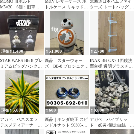
MOMO 皿ボルト
M&V レザーケース ボ
北海道日本ハムファイ
M5×20 6個：旧車 昭
トルケース リキッドケ
ターズ トートバッグ フ
和 当時物 FET モモ ナ
ース ハイエンド VAPE
レップ B☆B ポリー 非
ルディ
売品
1,400
51,000
2,780
現在 ¥
¥
¥
STAR WARS BB-8 プレ
新品 スターウォー
INAX BB-GX7 1面鏡洗
ミアムビッグバンク
ズ BB-8 プロジェクタ
面台棚 透明プラスチッ
ゴールド＆シルバー
ー 動作確認済み
ク 3段収納ラック 半円
形
5,000
600
8,000
現在 ¥
¥
¥
アガベ ベネズエラ
新品｜ホンダ純正 スピ
アガベ ハイブリッ
デスメティアーナ ゴ
ンドルナット 90305-
ド 妖炎×瀧之白絲
ールドマージン 黄覆
692-010
検）妖帝 土田制所