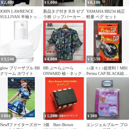
2,400
1,000
6,100
¥
¥
¥
JOHN LAWRENCE
新品タグ付き B.B ゼブ
YAMAHA BB234 純正
SULLIVAN 半袖トップ
ラ柄 ジップパーカー
軽量 ペグ セット
ス ブラック
120cm
3,500
4,000
3,550
¥
¥
¥
glow ブリーザブル BB
BB ぶ〜らぶ〜ら
♪♪楽々♪ ♪超便利！MB1
クリーム ホワイト
ONWARD 袖・ネック•
Perma CAP BLACK給油
ウエストギャザー M相
口キャップ
当 花柄
888
1,200
300
¥
¥
¥
New❗ファイターズガー
1個 Burr-Brown
エンジェルブルー プロ