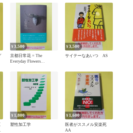
3,500
3,500
¥
¥
グ
京都日常花 = The
サイテーなあいつ AS
Everyday Flowers
Arrangemen…
1,800
1,600
¥
¥
原
塑性加工学
医者がススメル安楽死
ぬ
AA