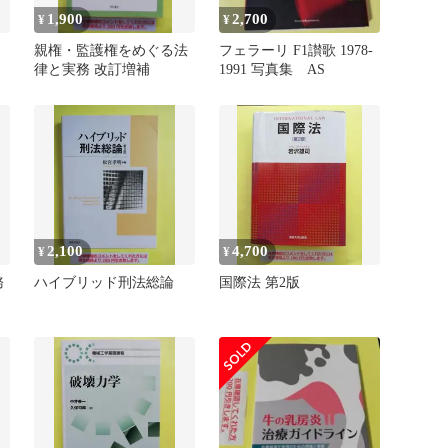
1,900
2,700
¥
¥
親権・監護権をめぐる法
フェラーリ F1讃歌 1978-
律と実務 改訂増補
1991 写真集 AS
2,100
4,700
¥
¥
務
ハイブリッド刑法総論
国際法 第2版