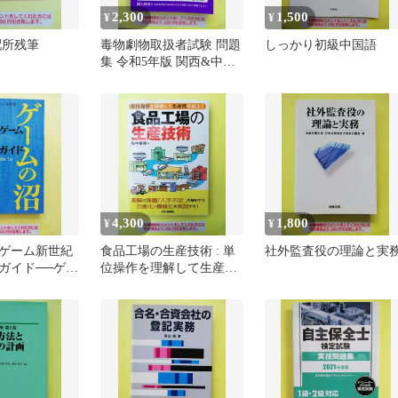
2,300
1,500
¥
¥
配所残筆
毒物劇物取扱者試験 問題
しっかり初級中国語
集 令和5年版 関西&中部
編
4,300
1,800
¥
¥
ゲーム新世紀
食品工場の生産技術 : 単
社外監査役の理論と実
ガイド──ゲー
位操作を理解して生産性
を向上!