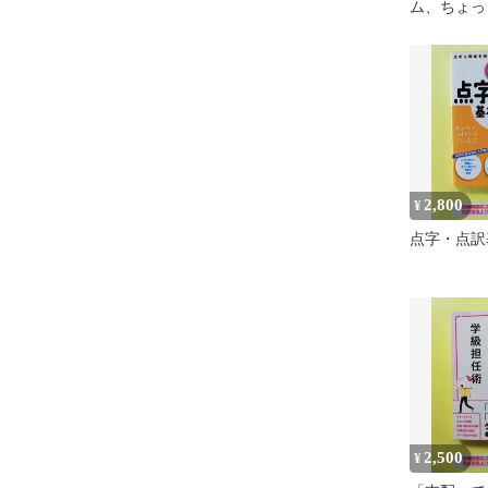
ム、ちょっ
スト削減か
経営の A
2,800
¥
点字・点訳
2,500
¥