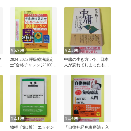
5,700
2,500
¥
¥
ワ
2024-2025 呼吸療法認定
中庸の生き方 : 今、日本
臨
士"合格チャレンジ"100日
人が忘れてしまったも
リ
ドリル パワーアッ…
の AS
2,100
1,400
¥
¥
物権〔第3版〕 エッセン
「自律神経免疫療法」入