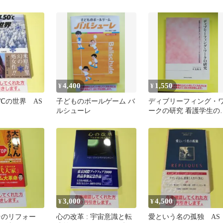
く力を付ける AA
4,400
1,550
¥
¥
0℃の世界 AS
子どものボールゲーム バ
ディブリーフィング・
ルシューレ
ークの研究 看護学生の
地実習におけるディブ
ーフィング…
3,000
4,500
¥
¥
そのリフォー
心の改革 : 宇宙意識と転
愛という名の孤独 AS