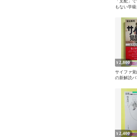
「支配」で
もない学級
2,800
¥
サイファ覚醒
の新解読バ
2,400
¥