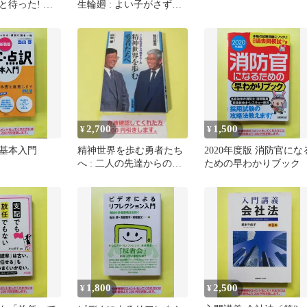
と待った! コ
生輪廻 : よい子がさずか
ら考える賃貸
るためにAS
S
2,700
1,500
¥
¥
基本入門
精神世界を歩む勇者たち
2020年度版 消防官にな
へ : 二人の先達からの熱
ための早わかりブック
きエール AS
1,800
2,500
¥
¥