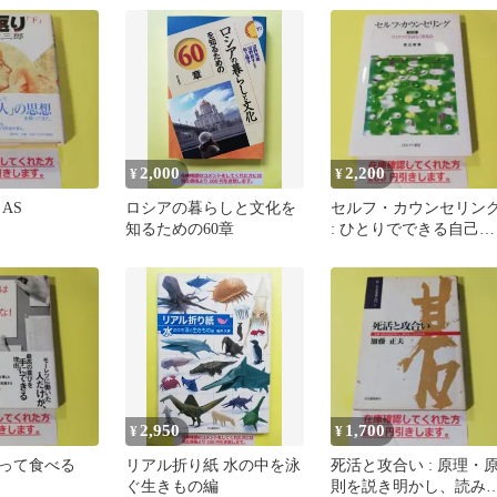
2,000
2,200
¥
¥
AS
ロシアの暮らしと文化を
セルフ・カウンセリン
知るための60章
: ひとりでできる自己発
見法 AA
2,950
1,700
¥
¥
って食べる
リアル折り紙 水の中を泳
死活と攻合い : 原理・
ぐ生きもの編
則を説き明かし、読み