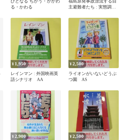
ひとなる ちがう・かかわ
福島原発事故漂流する自
る・かわる
主避難者たち : 実態調査
からみた課題と社会的支
援のあり方
1,950
2,500
¥
¥
3
レインマン : 外国映画英
ライオンがいないどうぶ
語シナリオ AA
つ園 AS
2,900
2,500
¥
¥