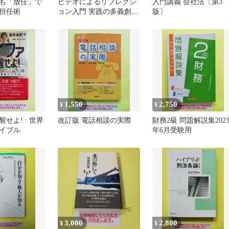
も「放任」で
ビデオによるリフレクシ
入門講義 会社法〔第3
担任術
ョン入門 実践の多義創発
版〕
性を拓く
1,550
2,750
¥
¥
せよ! : 世界
改訂版 電話相談の実際
財務2級 問題解説集202
イブル
年6月受験用
3,000
2,800
¥
¥