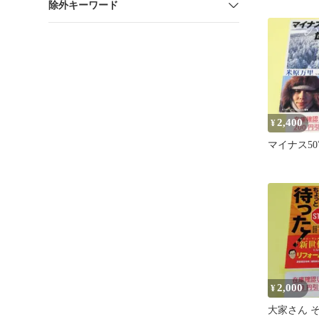
除外キーワード
2,400
¥
マイナス5
2,000
¥
大家さん 