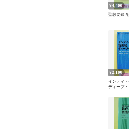
4,400
¥
聖教要録 
2,100
¥
インディ・
ディープ・
ムの沼