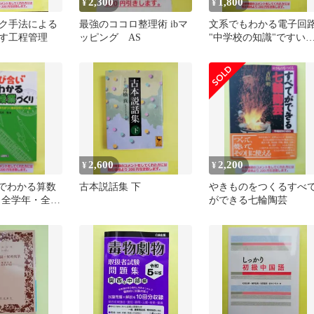
2,300
1,800
¥
¥
ク手法による
最強のココロ整理術 ibマ
文系でもわかる電子回
す工程管理
ッピング AS
"中学校の知識"ですい
い読める
2,600
2,200
¥
¥
"でわかる算数
古本説話集 下
やきものをつくるすべ
 全学年・全単
ができる七輪陶芸
つく教材研究