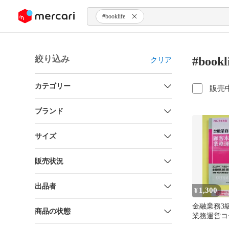
ンツにスキップ
#booklife
絞り込み
#boo
クリア
カテゴリー
販売
ブランド
サイズ
販売状況
出品者
1,300
¥
金融業務3
商品の状態
業務運営コ
集. 2024