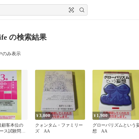
klife の検索結果
中のみ表示
3,000
1,900
¥
¥
級顧客本位の
クォンタム・ファミリー
グローバリズムという
ース試験問題
ズ AA
想 AA
年度版