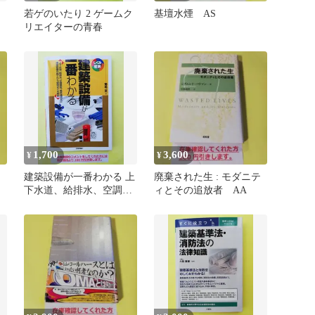
若ゲのいたり 2 ゲームク
基壇水煙 AS
リエイターの青春
1,700
3,600
¥
¥
上
建築設備が一番わかる 上
廃棄された生 : モダニテ
下水道、給排水、空調換
ィとその追放者 AA
気、電気通信など建築設
備の施工か…