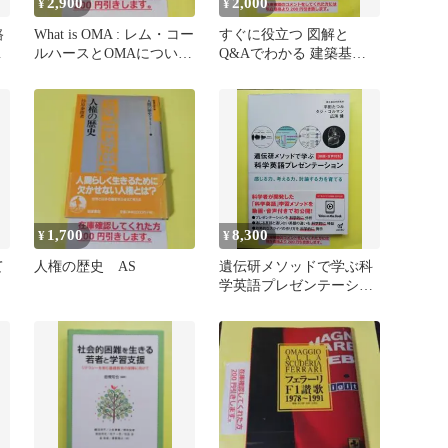
2,900
2,000
¥
¥
路
What is OMA : レム・コー
すぐに役立つ 図解と
す
ルハースとOMAについて
Q&Aでわかる 建築基準
の考察 AS
法・消防法の法律知識
1,700
8,300
¥
¥
て
人権の歴史 AS
遺伝研メソッドで学ぶ科
学英語プレゼンテーショ
ン 動画・音声付き―感じ
る力、考え…