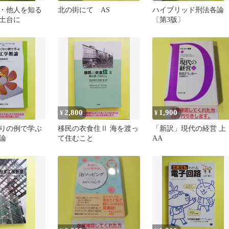
・他人を知る
北の街にて AS
ハイブリッド刑法各論
土台に
〔第3版〕
2,800
1,900
¥
¥
りの例で学ぶ
移民の衣食住Ⅱ 海を渡っ
「新訳」現代の経営 
論
て住むこと
AA