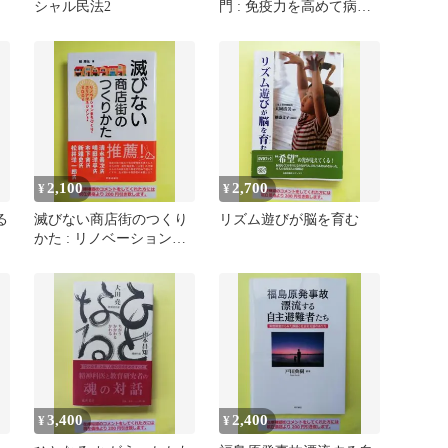
シャル民法2
門 : 免疫力を高めて病気
を治す画期的治療法
2,100
2,700
¥
¥
る
滅びない商店街のつくり
リズム遊びが脳を育む
かた : リノベーションま
ちづくり・エリアマネジ
メント・…
3,400
2,400
¥
¥