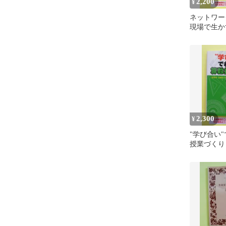
2,200
¥
ネットワー
現場で生か
2,300
¥
"学び合い
授業づくり
元=学力が
ヒント集