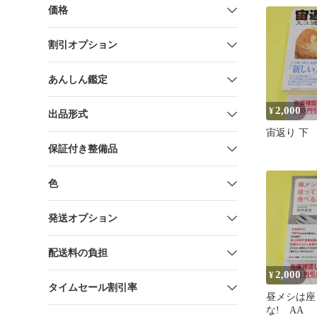
価格
割引オプション
あんしん鑑定
2,000
¥
出品形式
宙返り 下 
保証付き整備品
色
発送オプション
配送料の負担
2,000
¥
タイムセール割引率
昼メシは座
な! AA