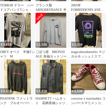
TERROR テラー ハー
フランス製
2005年
ドコアバンドTシャ
ARNODEFRANCE 半袖
FORBIDDENPLANET
ツ L ラグラン LAメ
Tシャツ S
禁断の惑星 ヴィンテ
タル
madeinFrance
ージ映画TシャツM
3,610
2,500
3,330
¥
¥
¥
OBEY オベイ 半袖Tシ
ごぼう様 BRONZE
magicalmoshmisfits マジ
ャツ M
AGE 長袖カットソー
カルモッシュミスフィ
ホワイト
ッツ Tシャツ S
3,150
2,950
3,530
¥
¥
¥
PHATRNK ファットラ
HAMNETT ハムネッ
converse x marimekko コ
ンク プルオーバーパ
ト 花柄長袖シャツ
ンバースマリメッコ