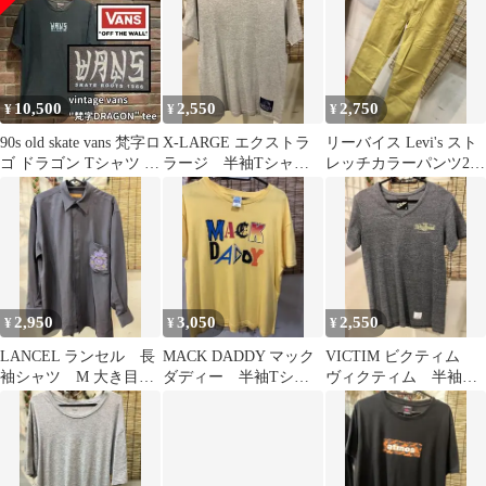
10,500
2,550
2,750
¥
¥
¥
90s old skate vans 梵字ロ
X-LARGE エクストラ
リーバイス Levi's スト
ゴ ドラゴン Tシャツ ビ
ラージ 半袖Tシャ
レッチカラーパンツ29
ンテージ
ツ S
インチ デニムジーン
ズ
2,950
3,050
2,550
¥
¥
¥
LANCEL ランセル 長
MACK DADDY マック
VICTIM ビクティム
袖シャツ M 大き目
ダディー 半袖Tシャ
ヴィクティム 半袖T
ポリエステル
ツ M 恵比寿系裏原系
シャツ S