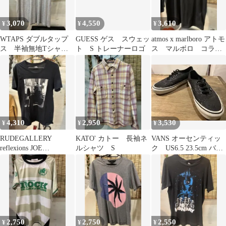
3,070
4,550
3,610
¥
¥
¥
WTAPS ダブルタップ
GUESS ゲス スウェッ
atmos x marlboro アトモ
ス 半袖無地Tシャ
ト S トレーナーロゴ
ス マルボロ コラボ
ツ M
Tシャツ L？
4,310
2,950
3,530
¥
¥
¥
RUDEGALLERY
KATO' カトー 長袖ネ
VANS オーセンティッ
reflexions JOE
ルシャツ S
ク US6.5 23.5cm バン
STRUMMER Tシャツ
ズヴァンズキャンパス
2,750
2,750
2,550
¥
¥
¥