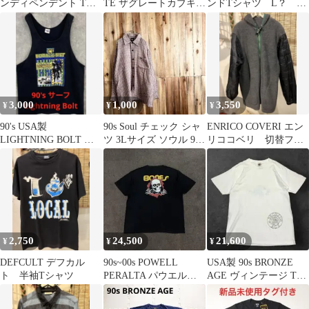
ンディペンデント Tシ
TE ザグレートカブキ
ンドTシャツ L？ バ
ャツ アイアンクロス
Tシャツ S カットオフ
ンT ボックスシルエッ
OLD SKATE オールド
ト
スケート 古着
3,000
1,000
3,550
¥
¥
¥
90's USA製
90s Soul チェック シャ
ENRICO COVERI エン
LIGHTNING BOLT タ
ツ 3Lサイズ ソウル 90
リココベリ 切替フリ
ンクトップ ビンテー
年代 ヴィンテージ
ース調ジップアップジ
ジ古着
ャケット
2,750
24,500
21,600
¥
¥
¥
DEFCULT デフカル
90s~00s POWELL
USA製 90s BRONZE
ト 半袖Tシャツ
PERALTA パウエル
AGE ヴィンテージ Tシ
BONES Tシャツ
ャツ 26ツ457