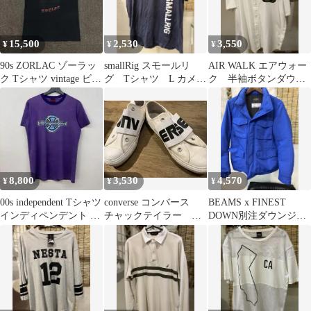
15,500
2,530
3,550
¥
¥
¥
90s ZORLAC ゾーラッ
smallRig スモールリ
AIR WALK エアウォー
ク Tシャツ vintage ビン
グ Tシャツ L カメラ
ク 半袖ボタンダウン
テージ OLD
camera
シャツ 5L ビッグサイ
ズ
8,800
3,530
4,570
¥
¥
¥
00s independent Tシャツ
converse コンバース
BEAMS x FINEST
インディペンデント ア
チャックテイラー
DOWN別注ダウンジャ
イアンクロス
23cm chucktaylor
ケット S