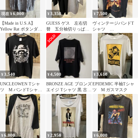
6,000
3,350
7,500
現在 ¥
¥
¥
【Made in U.S.A】
GUESS ゲス 左右切
ヴィンテージバンドT
Yellow Rat ボタンダウ
替 五分袖切りっぱな
シャツ
ンストライプシャツ
しスウェットトレーナ
CANNIBALCORPSE T
ー L
シャツ M 2006
3,540
4,500
3,610
¥
¥
¥
UNCLEOWEN Tシャ
BRONZE AGE ブロンズ
EPIDEMIC 半袖Tシャ
ツ M バンドTシャツ
エイジ Tシャツ 黒 古着
ツ M ガスマスク
バンTアンクルオーウ
Mサイズ
ェン
6,000
2,950
6,000
¥
¥
¥