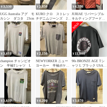
3,530
2,850
4,570
¥
¥
¥
UGG Australia アグ モ
KURO クロ ストレッ
JURIAE リバーシブル
カシン ダコタ 23cm
チデニムジーンズ 29
キルティングフードジ
インチ スキニージー
ャケット LL 2WAY
パン
3,610
2,150
11,000
¥
¥
¥
champion チャンピオ
NEWYORKER ニュー
90s BRONZE AGE Tシ
ン 半袖Tシャツ L
ヨーカー 半袖ポケッ
ャツ L ブラック USA製
トTシャツ M
ビンテージ
3,610
4,200
3,070
¥
¥
¥