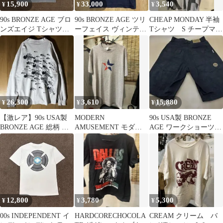
15,900
33,000
3,540
¥
¥
¥
90s BRONZE AGE ブロ
90s BRONZE AGE ツリ
CHEAP MONDAY 半袖
ンズエイジ Tシャツ
ーフェイス ヴィンテー
Tシャツ S チープマン
OLD SKATE 古着
ジ Tシャツ USA製
デー
26,300
3,610
15,880
¥
¥
¥
【激レア】90s USA製
MODERN
90s USA製 BRONZE
BRONZE AGE 総柄 ロ
AMUSEMENT モダン
AGE ワークショーツ
ンTオールドスケート
アミューズメント 半
黒 ブロンズエイジ 古着
袖Tシャツ L
12,800
3,780
5,300
¥
¥
¥
00s INDEPENDENT イ
HARDCORECHOCOLA
CREAM クリーム バ