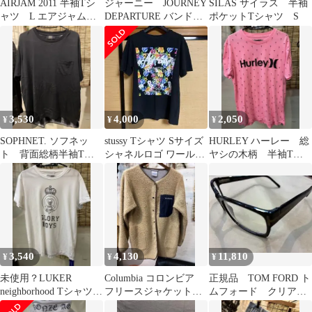
AIRJAM 2011 半袖Tシ
ジャーニー JOURNEY
SILAS サイラス 半袖
ャツ L エアジャムエ
DEPARTURE バンドT
ポケットTシャツ S
アージャムフェス
シャツ XL バンT
3,530
4,000
2,050
¥
¥
¥
SOPHNET. ソフネッ
stussy Tシャツ Sサイズ
HURLEY ハーレー 総
ト 背面総柄半袖Tシ
シャネルロゴ ワールド
ヤシの木柄 半袖Tシ
ャツ M
ツアー00s〜10s
ャツ M サーフsurf
3,540
4,130
11,810
¥
¥
¥
未使用？LUKER
Columbia コロンビア
正規品 TOM FORD ト
neighborhood Tシャツ
フリースジャケット
ムフォード クリアレ
S ネイバーフッド
M アウトドアキャンプ
ンズサングラス