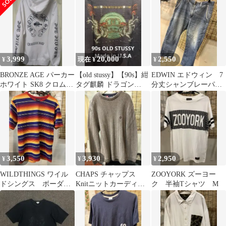
TF5013
3,999
20,000
2,550
¥
現在 ¥
¥
BRONZE AGE パーカー
【old stussy】【90s】紺
EDWIN エドウィン 7
ホワイト SK8 クロムハ
タグ麒麟 ドラゴン
分丈シャンブレーパン
ーツ Y2K 90s
MADE IN USA
ツ S デニムジーパン
3,550
3,930
2,950
¥
¥
¥
WILDTHINGS ワイル
CHAPS チャップス
ZOOYORK ズーヨー
ドシングス ボーダー
Knitニットカーディガ
ク 半袖Tシャツ M
Tシャツ S
ン L？