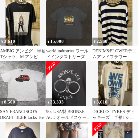
ーカー S フーディー
M 総柄キャサリン
別注オールスター
スウェット
3,610
15,000
2,550
¥
¥
¥
AMBIG アンビグ 半袖
world industries ワール
DENIM&FLOWERデニ
Tシャツ M アンビ
ドインダストリーズ T
ムアンドフラワー 半
ク バンドTシャツバ
シャツ OLD
袖Tシャツ L ヤシの木
ンT
ボーダー
8,500
33,333
3,610
¥
¥
¥
SAN FRANCISCO'S
90s USA製 BRONZE
DICKIES TYKES ディ
DRAFT BEER Jacks Tee
AGE オールドスケート
ッキーズ 半袖Tシャ
tシャツ
ツ L