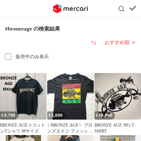
#bronzeage の検索結果
並び替え
販売中のみ表示
9,700
5,080
18,000
¥
¥
¥
BRONZE AGE☆コット
✨BRONZE AGE✨ ブロ
BRONZE AGE 90's T-
ンTシャツ Mサイズ
ンズエイジ フィッシュ
SHIRT
ボーン オールドスケー