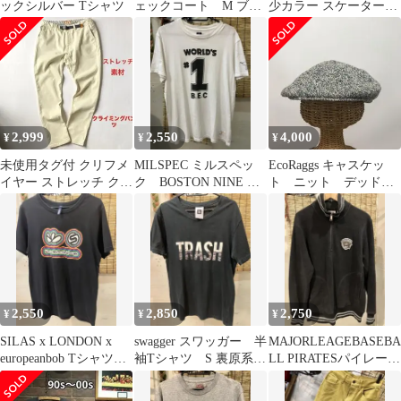
ックシルバー Tシャツ
ェックコート M ブル
少カラー スケーター
ゾンメルトンフードフ
y2k カットソー
ーディー
2,999
2,550
4,000
¥
¥
¥
未使用タグ付 クリフメ
MILSPEC ミルスペッ
EcoRaggs キャスケッ
イヤー ストレッチ クラ
ク BOSTON NINE ボ
ト ニット デッドス
イミングパンツ アウト
ストンナイン Tシャ
トック USA製 90s 希少
ドアSK8
ツM
2,550
2,850
2,750
¥
¥
¥
SILAS x LONDON x
swagger スワッガー 半
MAJORLEAGEBASEBA
europeanbob Tシャツ
袖Tシャツ S 裏原系恵
LL PIRATESパイレーツ
S コラボ
比寿系ストリート
フリースジャケット