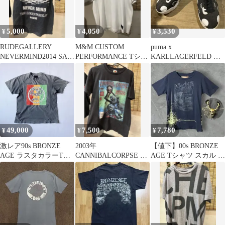
5,000
4,050
3,530
¥
¥
¥
RUDEGALLERY
M&M CUSTOM
puma x
NEVERMIND2014 SA
PERFORMANCE Tシャ
KARLLAGERFELD 別
thebirthday
ツ M エムアンドエム
注スニーカー 23.5カ
ールラガー
49,000
7,500
7,780
¥
¥
¥
激レア90s BRONZE
2003年
【値下】00s BRONZE
AGE ラスタカラーTシ
CANNIBALCORPSE ヴ
AGE Tシャツ スカル グ
ャツ L ヴィンテージ
ィンテージバンドTシ
ランジ Y2K
SK8
ャツ M