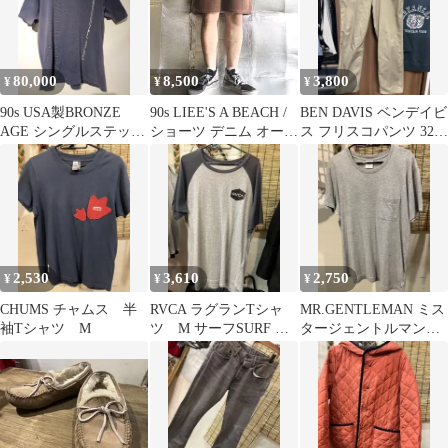
80,000
8,500
3,800
¥
¥
¥
90s USA製BRONZE
90s LIEE'S A BEACH /
BEN DAVIS ベンデイビ
AGE シングルステッチ
ショーツ デニム オール
ス フリスコパンツ 32イ
バンダナ柄 フィッシュ
ドスケート
ンチ カーキ
2,530
3,610
2,750
¥
¥
¥
CHUMS チャムス 半
RVCA ラグランTシャ
MR.GENTLEMAN ミス
袖Tシャツ M
ツ M サーフSURF ル
タージェントルマン
カルーカ
半袖ポケットTシャ
ツ M