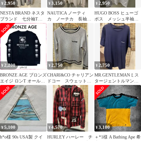
2,950
3,150
2,950
¥
¥
¥
NESTA BRAND ネスタ
NAUTICA ノーティ
HUGO BOSS ヒューゴ
ブランド 七分袖Tシ
カ ノーチカ 長袖ポ
ボス メッシュ半袖T
ャツ M
ロ？シャツ S デサン
シャツ S
ト
2,200
2,750
2,750
¥
¥
¥
BRONZE AGE ブロンズ
CHARI&CO チャリアン
MR.GENTLEMANミス
エイジ ロンT オールド
ドコー スウェット
タージェントルマン
サーフ 黒 L Y2K
トレーナー XS
TシャツXL シャカゾン
ビ
5,100
4,570
3,100
¥
¥
¥
h*o様 90s USA製 クイ
HURLEY ハーレー チ
＋*1様 A Bathing Ape 希