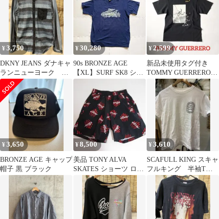
3,750
30,280
2,599
¥
¥
¥
DKNY JEANS ダナキャ
90s BRONZE AGE
新品未使用タグ付き
ランニューヨーク レ
【XL】SURF SK8 シン
TOMMY GUERRERO
ア柄デニムシャツ S
グルステッチ
トミーゲレロ Ｔシャツ
ボーダー
スケボー
3,650
8,500
3,610
¥
¥
¥
BRONZE AGE キャップ
美品 TONY ALVA
SCAFULL KING スキャ
帽子 黒 ブラック
SKATES ショーツ ロゴ
フルキング 半袖Tシ
総柄 ショーツ 黒 M
ャツ S バンドTシャツ