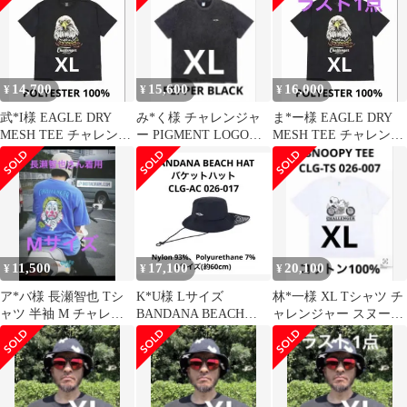
14,700
15,600
16,000
¥
¥
¥
武*I様 EAGLE DRY
み*く様 チャレンジャ
ま*ー様 EAGLE DRY
MESH TEE チャレンジ
ー PIGMENT LOGO
MESH TEE チャレンジ
ャー Tシャツ 夏物
TEE XL Tシャツ トッ
ャー Tシャツ 夏物
11,500
17,100
20,100
¥
¥
¥
ア*バ様 長瀬智也 Tシ
K*U様 Lサイズ
林*一様 XL Tシャツ チ
ャツ 半袖 M チャレン
BANDANA BEACH
ャレンジャー スヌーピ
ジャー CHALLENGER
HAT バケットハット チ
半袖 夏物 長瀬智也
r
ャレン