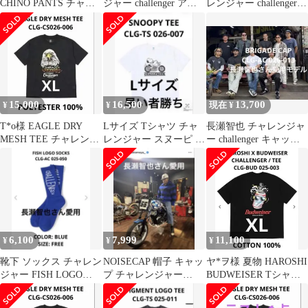
CHINO PANTS チャレ
ジャー challenger アク
レンジャー challenger T
ンジャー ワークパンツ
セサリー
シャツ XL
15,000
16,500
13,700
¥
¥
現在 ¥
T*o様 EAGLE DRY
Lサイズ Tシャツ チャ
長瀬智也 チャレンジャ
MESH TEE チャレンジ
レンジャー スヌーピ 半
ー challenger キャップ
ャー Tシャツ 夏物
袖 夏物 長瀬智也
帽子
6,100
7,999
11,100
¥
¥
¥
靴下 ソックス チャレン
NOISECAP 帽子 キャッ
ヤ*ヲ様 夏物 HAROSHI
ジャー FISH LOGO
プ チャレンジャー
BUDWEISER Tシャツ
SOCKS 長瀬智也
challenger
XL CHALLE