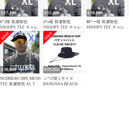
17,100
15,400
20,000
¥
¥
¥
h*2様 長瀬智也
d*o様 長瀬智也
林*一様 長瀬智也
SNOOPY TEE チャレン
SNOOPY TEE チャレン
SNOOPY TEE チャレン
ジャー XL 夏物 Tシャ
ジャー XL 夏物 Tシャ
ジャー XL 夏物 Tシャ
ツ
ツ
ツ
30,000
17,100
¥
¥
NUMBERS DRY MESH
シ*ズ様 Lサイズ
TEE 長瀬智也 XL Tシ
BANDANA BEACH
ャツ メッシュ
HAT バケットハット チ
ャレン