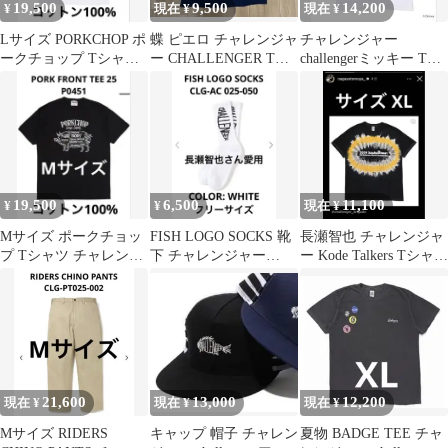
19,500
9,500
14,200
¥
現在 ¥
現在 ¥
Lサイズ PORKCHOP ポ
蝶 ピエロ チャレンジャ
チャレンジャー
ークチョップ Tシャツ
ー CHALLENGER Tシ
challengerミッキー Tシ
半袖 夏物 チャレンジャ
ャツ 半袖 XL rats
ャツ XL 半袖 夏物
ー
19,500
6,500
11,100
¥
¥
現在 ¥
Mサイズ ポークチョッ
FISH LOGO SOCKS 靴
長瀬智也 チャレンジャ
プ Tシャツ チャレンジ
下 チャレンジャー
ー Kode Talkers Tシャツ
ャー 半袖 PORKCHOP
challenger 長瀬
トップス XL
夏物
21,600
13,000
12,200
現在 ¥
現在 ¥
現在 ¥
Mサイズ RIDERS
キャップ 帽子 チャレン
夏物 BADGE TEE チャ