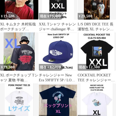
19,500
15,400
29,500
¥
現在 ¥
¥
XL キムタク 木村拓哉
XXL Tシャツ チャレン
L/S DRY DICE TEE 長
ポークチョップ
ジャー challenger 半袖
瀬智也 XL チャレンジ
PORKCHOP 半袖 キム
夏物 長瀬智也
ャー ロンT
タク着用
19,500
12,000
12,300
¥
現在 ¥
現在 ¥
XL ポークチョップ Tシ
チャレンジャー New
COCKTAIL POCKET
ャツ 夏物 半袖
Era 59FIFTY 5P / LOGO
TEE チャレンジャー
PORKCHOP challenge
CAP 帽子
XXL Tシャツ 夏物