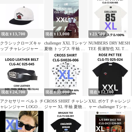
ャー
BEACH
13,700
13,000
23,500
現在 ¥
現在 ¥
¥
クラシックローズキャ
challenger XXL Tシャツ
NUMBERS DRY MESH
ップ チャレンジャー 帽
夏物 トップス 半袖 長
TEE 長瀬智也 XL Tシ
子 キャップ ベースボー
瀬智也
ャツ メッシュ
ル 小物
24,700
31,000
12,100
現在 ¥
現在 ¥
現在 ¥
アクセサリー ベルト チ
CROSS SHIRT チャレン
XXL ポケT チャレンジ
ャレンジャー LOGO
ジャー XL 半袖 夏物
ャー challenger Tシャツ
LEATHER BELT
challenge
夏物 半袖