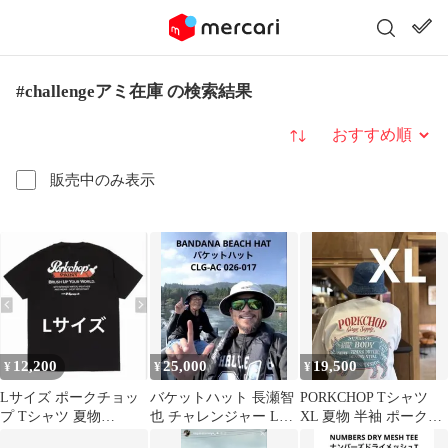
#challengeアミ在庫 の検索結果
並び替え
販売中のみ表示
12,200
25,000
19,500
¥
¥
¥
Lサイズ ポークチョッ
バケットハット 長瀬智
PORKCHOP Tシャツ
プ Tシャツ 夏物
也 チャレンジャー Lサ
XL 夏物 半袖 ポークチ
PORKCHOP チャレンジ
イズ BANDANA
ョップ チャレンジャー