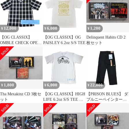
12,000
6,000
1,200
¥
¥
¥
【OG CLASSIX】
【OG CLASSIX】OG
Delinquent Habits CD 2
OMBLE CHECK OPEN
PAISLEY 6.2oz S/S TEE
枚セット
S/S SHIRTS
1,800
6,000
22,000
¥
¥
¥
Tha Mexakinz CD 3枚セ
【OG CLASSIX】HIGH
【PRISON BLUES】 ダ
ット
LIFE 6.2oz S/S TEE ホ
ブルニーペインターワ
ワイト
ークジーンズリンスド