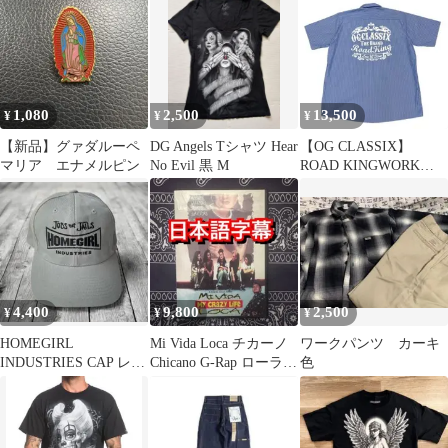
1,080
2,500
13,500
¥
¥
¥
【新品】グァダルーペ
DG Angels Tシャツ Hear
【OG CLASSIX】
マリア エナメルピン
No Evil 黒 M
ROAD KINGWORK
STRIPE SHIRTS
4,400
9,800
2,500
¥
¥
¥
HOMEGIRL
Mi Vida Loca チカーノ
ワークパンツ カーキ
INDUSTRIES CAP レア
Chicano G-Rap ローライ
色
品 ホームガール チ
ダー
カーナ