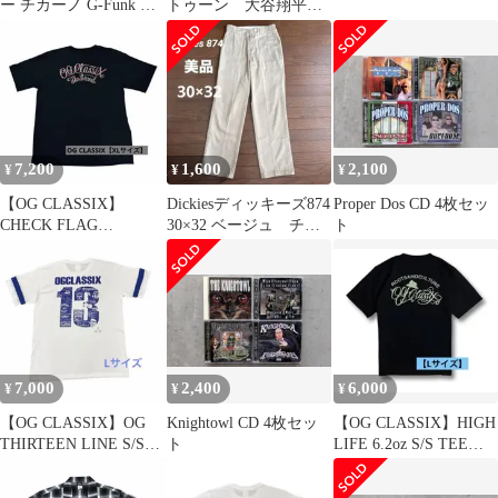
ー チカーノ G-Funk G-
トゥーン 大谷翔平
Rap
MLB ローライダー ド
ジャース
7,200
1,600
2,100
¥
¥
¥
【OG CLASSIX】
Dickiesディッキーズ874
Proper Dos CD 4枚セッ
CHECK FLAG
30×32 ベージュ チノ
ト
CORPORATE TEE
パン
7,000
2,400
6,000
¥
¥
¥
【OG CLASSIX】OG
Knightowl CD 4枚セッ
【OG CLASSIX】HIGH
THIRTEEN LINE S/S
ト
LIFE 6.2oz S/S TEEブ
TEE
ラック