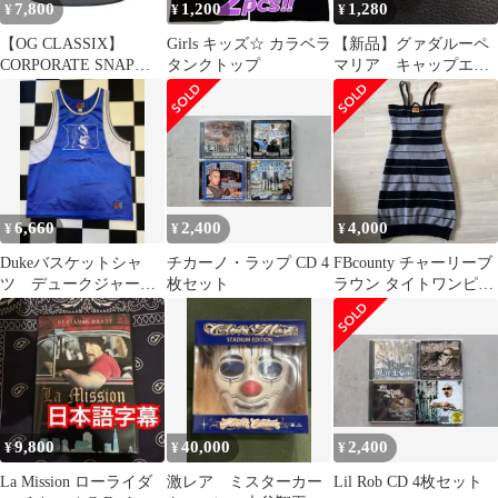
7,800
1,200
1,280
¥
¥
¥
【OG CLASSIX】
Girls キッズ☆ カラベラ
【新品】グァダルーペ
CORPORATE SNAP
タンクトップ
マリア キャップエナ
BACK CAP
メルピン ゴールド
6,660
2,400
4,000
¥
¥
¥
Dukeバスケットシャ
チカーノ・ラップ CD 4
FBcounty チャーリーブ
ツ デュークジャー
枚セット
ラウン タイトワンピー
ジ NBA dukeメッシュ
ス XS
シャツ
9,800
40,000
2,400
¥
¥
¥
La Mission ローライダ
激レア ミスターカー
Lil Rob CD 4枚セット