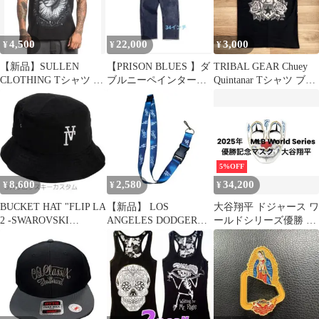
4,500
22,000
3,000
¥
¥
¥
【新品】SULLEN
【PRISON BLUES 】ダ
TRIBAL GEAR Chuey
CLOTHING Tシャツ M
ブルニーペインターワ
Quintanar Tシャツ ブラ
サイズ
ークジーンズ リジッド
ック M
ブルー
5%OFF
8,600
2,580
34,200
¥
¥
¥
BUCKET HAT "FLIP LA
【新品】 LOS
大谷翔平 ドジャース ワ
2 -SWAROVSKI
ANGELES DODGERS
ールドシリーズ優勝 ミ
CUSTOM
ドジャース ネックスト
スターカートゥーン マ
ラップ
スク 限定