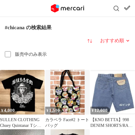
#chicana の検索結果
並び替え
販売中のみ表示
4,000
1,580
12,000
¥
¥
¥
SULLEN CLOTHING
カラベラ Face#2 トート
【KNO BETTA】998
Chuey Quintanar Tシャ
バッグ
DENIM SHORTS/RAW
ツ S
BLUE