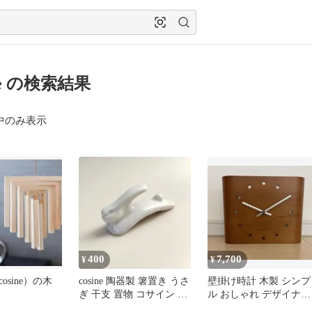
ine の検索結果
中のみ表示
400
7,700
¥
¥
osine）の木
cosine 陶器製 箸置き うさ
壁掛け時計 木製 シンプ
ぎ 干支 置物 コサイン 非
ル おしゃれ デザイナー
売品
ウッド ウォールナット