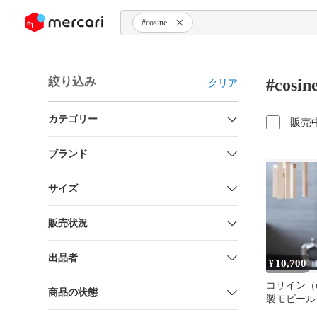
ンツにスキップ
#cosine
絞り込み
#cos
クリア
カテゴリー
販売
ブランド
サイズ
販売状況
出品者
10,700
¥
コサイン（c
商品の状態
製モビール