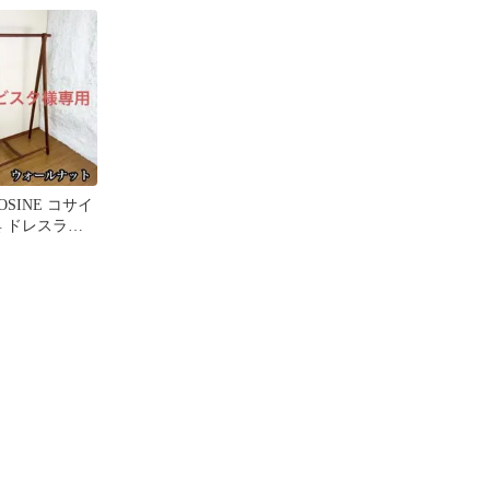
OSINE コサイ
具 ドレスラッ
ルナット