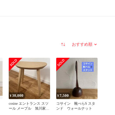
並び替え
30,000
7,500
¥
¥
cosine エントランス スツ
コサイン 靴べらS スタ
ール メープル 旭川家
ンド ウォールナット
具 極美品