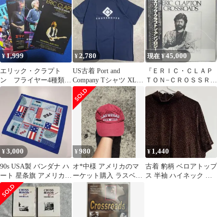
1,999
2,780
45,000
¥
¥
現在 ¥
エリック・クラプト
US古着 Port and
『ＥＲＩＣ・ＣＬＡＰ
ン フライヤー4種類セ
Company Tシャツ XL
ＴＯＮ−ＣＲＯＳＳＲＯ
ット
ネイビー スポーツ系
ＡＤＳ：６ＲＥＣＯＲ
Ｄ… 』【未開封品
3,000
980
1,440
¥
¥
¥
90s USA製 バンダナ ハ
オ*中様 アメリカのマ
古着 豹柄 ベロアトップ
ート 星条旗 アメリカ柄
ーケット購入 ラスベガ
ス 半袖 ハイネック レ
ブルー Paris社
ス 刺繍 スーベニア フ
トロ シック ダークブラ
ェード レッ
ウン