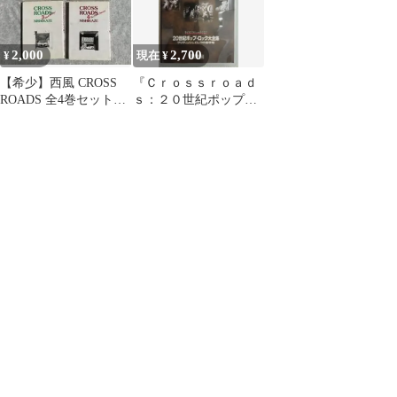
2,000
2,700
¥
現在 ¥
【希少】西風 CROSS
『Ｃｒｏｓｓｒｏａｄ
ROADS 全4巻セット
ｓ：２０世紀ポップ・
（完結）◆名車・旧車
ロック大全集』ＨｉＦ
マンガ
ｉ・ＶＨＳ【中古品】