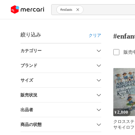
ンツにスキップ
#enfants
絞り込み
#enf
クリア
カテゴリー
販売
ブランド
サイズ
販売状況
出品者
2,800
¥
クロスステ
商品の状態
サモイロフ
ラー✧麻✧