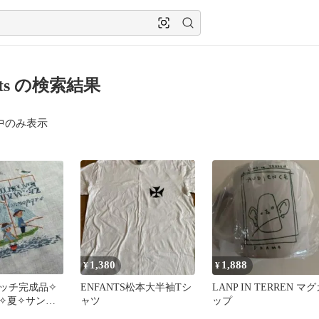
ants の検索結果
中のみ表示
1,380
1,888
¥
¥
ッチ完成品✧
ENFANTS松本大半袖Tシ
LANP IN TERREN マ
✧夏✧サンプ
ャツ
ップ
カモメ✧海