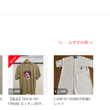
並び替え
2,400
1,580
¥
¥
グカ
【美品】SEKAI NO
LANP IN TERREN半袖T
OWARI ロッキン2019 フ
シャツ
ェスTシャツ セカオワ