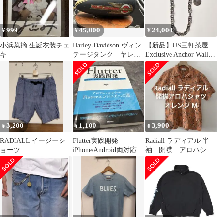
999
45,000
24,000
¥
¥
¥
小浜菜摘 生誕衣装チェ
Harley-Davidson ヴィン
【新品】US三軒茶屋
キ
テージタンク ヤレ加
Exclusive Anchor Wallet
工 マスタングタンク
Chain
3,200
1,100
3,900
¥
¥
¥
RADIALL イージーシ
Flutter実践開発
Radiall ラディアル 半
ョーツ
iPhone/Android両対応ア
袖 開襟 アロハシャ
プリ開発
ツ オレンジ M 日本製