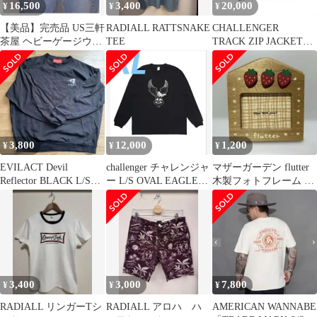
16,500
3,400
20,000
¥
¥
¥
【美品】完売品 US三軒
RADIALL RATTSNAKE
CHALLENGER
茶屋 ヘビーゲージウォ
TEE
TRACK ZIP JACKET
レットチェーン 東京イ
BLACK/L
ンディアンズ
3,800
12,000
1,200
¥
¥
¥
EVILACT Devil
challenger チャレンジャ
マザーガーデン flutter
Reflector BLACK L/S
ー L/S OVAL EAGLE
木製フォトフレーム い
TEE
TEE
ちご カントリー レトロ
3,400
3,000
7,800
¥
¥
¥
RADIALL リンガーTシ
RADIALL アロハ ハ
AMERICAN WANNABE