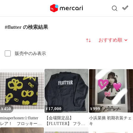
#flutter の検索結果
並び替え
販売中のみ表示
450
17,000
999
¥
¥
¥
minaperhonen☆flutter
【会場限定品】
小浜菜摘 初期衣装チェ
レア！ フロッキープ
【FLUTTER】 フラッ
キ
リント
ター コーチジャケッ