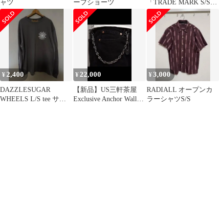
ャツ
ーフショーツ
「TRADE MARK S/S
TEE 」
2,400
22,000
3,000
¥
¥
¥
DAZZLESUGAR
【新品】US三軒茶屋
RADIALL オープンカ
WHEELS L/S tee サイ
Exclusive Anchor Wallet
ラーシャツS/S
ズXL
Chain