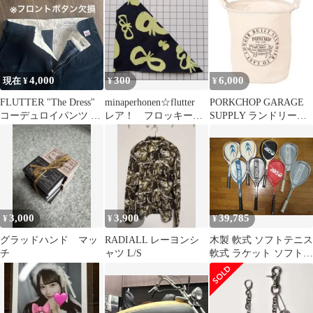
ト ブラック XL
4,000
300
6,000
現在 ¥
¥
¥
FLUTTER "The Dress"
minaperhonen☆flutter
PORKCHOP GARAGE
コーデュロイパンツ M
レア！ フロッキープ
SUPPLY ランドリーバ
ネイビー
リント
ッグ
3,000
3,900
39,785
¥
¥
¥
グラッドハンド マッ
RADIALL レーヨンシ
木製 軟式 ソフトテニス
チ
ャツ L/S
軟式 ラケット ソフトテ
ニス ヴィンテージ レト
ロ