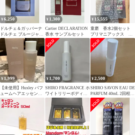
6,250
1,300
15,555
¥
¥
¥
ドルチェ＆ガッバーナ
Cartier DECLARATION
童磨 香水2個セット
ドルチェ ブルージャス
香水 サンプルセット
プリマニアックス 新
ミン パフュームジェル
品未開封 鬼滅の刃
第2弾 douma
1,999
1,700
2,500
¥
¥
¥
【未使用】Huxley パフ
SHIRO FRAGRANCE ホ
SHIRO SAVON EAU DE
ュームヘアエッセンス
ワイトリリーボディミ
PARFUM 40mL 2回程使
80mL
スト
用