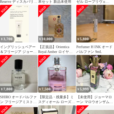
Reserve ディスカバリー
本セット 新品未使用
ゼル ロープリヴェ
セット
50ml ヘア＆ボディミス
ト
3,700
10,000
5,800
¥
¥
¥
イングリッシュペアー
【正規品】Orientica
Perfumer H INK オード
＆フリージア ジョーマ
Royal Amber ロイヤル
パルファン 9mL
ローン シャワージェル
アンバー 80ml
7,800
7,500
5,999
¥
¥
¥
SHIRO オードパルファ
【限定品・残量多】ミ
【未使用】ジョーマロ
ン フリージアミスト
スディオール ローズエ
ーン マロウオンザムー
50ml
ッセンス 100ml 香水・
ア 30ml
おまけ付き