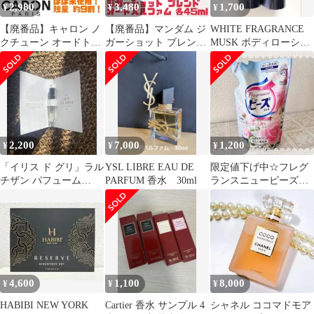
2,980
3,480
1,700
¥
¥
¥
【廃番品】キャロン ノ
【廃番品】マンダム ジ
WHITE FRAGRANCE
クチューン オードトワ
ガーショット ブレンド
MUSK ボディローショ
レ 50ml ヴィンテージ
オードパルファム 送料
ン500ml 2本セット
送料無料
無料
2,200
7,000
1,200
¥
¥
¥
「イリス ド グリ」ラル
YSL LIBRE EAU DE
限定値下げ中☆フレグ
チザン パフューム
PARFUM 香水 30ml
ランスニュービーズジ
L’Artisan 1.5ml
ェル 花しずくの香り 詰
め替え用 廃盤品
4,600
1,100
8,000
¥
¥
¥
HABIBI NEW YORK
Cartier 香水 サンプル 4
シャネル ココマドモア