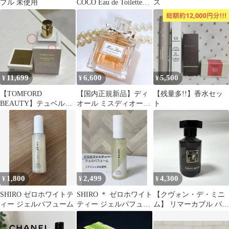
プル 未使用
COCO Eau de Toilette
ス
Spray箱付き
11,699
6,600
5,500
¥
¥
¥
【TOMFORD
【国内正規新品】ディ
【残量多!!】香水セッ
BEAUTY】テュベルー
オール ミスディオール
ト
ズニュEDP 50ml 箱無し
オードゥトワレ 50ml
香水
1,800
2,499
4,300
¥
¥
¥
SHIRO ゼロホワイトテ
SHIRO ＊ ゼロホワイト
【クヴォン・デ・ミニ
ィー ジェルパフューム
ティー ジェルパフュー
ム】 リマーカブル パル
ム
ファム ポルトベロ
50ml