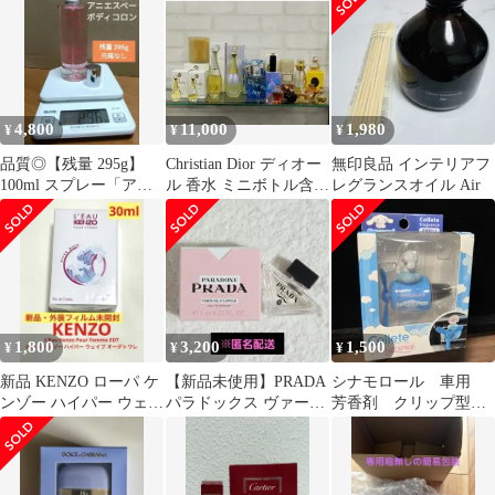
ン 100ml
4,800
11,000
1,980
¥
¥
¥
品質◎【残量 295g】
Christian Dior ディオー
無印良品 インテリアフ
100ml スプレー「アニ
ル 香水 ミニボトル含む
レグランスオイル Air
エス ベー」ボディコロ
15点まとめ売り
ン、箱無
1,800
3,200
1,500
¥
¥
¥
新品 KENZO ローパ ケ
【新品未使用】PRADA
シナモロール 車用
ンゾー ハイパー ウェイ
パラドックス ヴァーチ
芳香剤 クリップ型
ブ オーデトワレ 30ml
ャルフラワー 7ml
collete fragrance