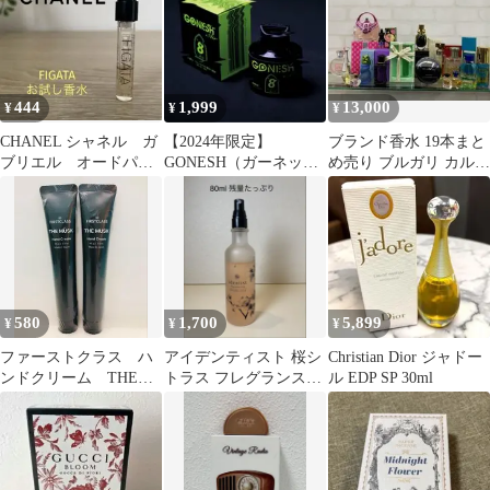
444
1,999
13,000
¥
¥
¥
CHANEL シャネル ガ
【2024年限定】
ブランド香水 19本まと
ブリエル オードパル
GONESH（ガーネッシ
め売り ブルガリ カルバ
ファム 香水 サンプ
ュ） アニュアルリキッ
ンクライン ジバンシー
ル 少量
ド2024
他..
580
1,700
5,899
¥
¥
¥
ファーストクラス ハ
アイデンティスト 桜シ
Christian Dior ジャドー
ンドクリーム THE
トラス フレグランスミ
ル EDP SP 30ml
MUSK ザ ムスク ２
スト 80ml
本セット