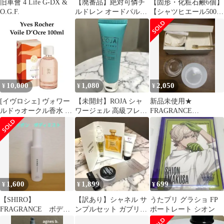
旧車會 4 Life G-DX &
【廃番品】絶対可憐チ
【固形・化粧石鹸6個】
O.G.F.
ルドレン オードパルフ
【シャツヒエール500ml
ァム 賢木修二 30ml 送
】ホワイトフレグラン
料無料
スムスク
10,000
1,080
2,050
¥
¥
¥
[イヴロシェ] ヴォワー
【未開封】ROJA シャ
新品未使用★
ルドゥオークル香水 オ
ワージェル 高級フレグ
FRAGRANCE
ードパルファム 100mL
ランス
UTSUWAKAN デザート
セット
1,600
1,899
699
¥
¥
¥
【SHIRO】
【訳あり】シャネル サ
うたプリ グラショ FP
FRAGRANCE ボディ
ンプルセット ガブリエ
ポートレート シオン
ミスト SAVON サボ
ル クリーム リップ