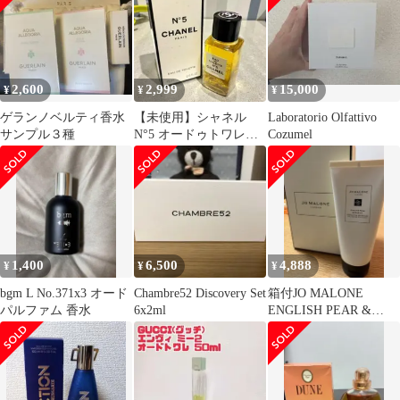
2,600
2,999
15,000
¥
¥
¥
ゲランノベルティ香水
【未使用】シャネル
Laboratorio Olfattivo
サンプル３種
N°5 オードゥトワレッ
Cozumel
ト 19ml フランス製
1,400
6,500
4,888
¥
¥
¥
bgm L No.371x3 オード
Chambre52 Discovery Set
箱付JO MALONE
パルファム 香水
6x2ml
ENGLISH PEAR &
FREESIA 200ml