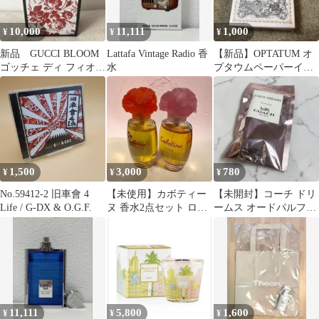
10,000
11,111
1,000
¥
¥
¥
新品 GUCCI BLOOM
Lattafa Vintage Radio 香
【新品】OPTATUM オ
ゴッチェ ディ フィオー
水
プタウムペーパーイン
リ 100ml
センス ミッドナイトフ
ラワー紙お香
1,500
3,000
780
¥
¥
¥
No.59412-2 旧車會 4
【未使用】カボティー
【未開封】コーチ ドリ
Life / G-DX & O.G.F.
ヌ 香水2点セット ロー
ームス オードパルファ
ズ パッション
ム
11,111
5,800
1,600
¥
¥
¥