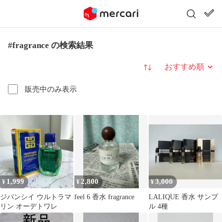
#fragrance の検索結果
並び替え
販売中のみ表示
1,999
2,800
3,000
¥
¥
¥
ジバンシイ ウルトラマ
feel 6 香水 fragrance
LALIQUE 香水 サンプ
リン オーデトワレ
ル 4種