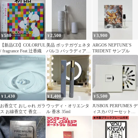
580
2,500
3,900
¥
¥
¥
【新品CD】COLORFUL
美品 ボッテガヴェネタ
ARGOS NEPTUNE'S
/ fragrance Feat.辻香織
パルコ パッラディアー
TRIDENT サンプル
ノ VI 10ml
1,430
1,400
5,500
¥
¥
¥
お香立て おしゃれ ガラ
ウッディ・オリエンタ
JUSBOX PERFUMES デ
ス お線香立て 香立
ル 香水 35ml
ィスカバリーセット
HOME FRAGRANCE
16種
TOOL ガラス香皿香立
てセット 香皿 スティッ
ク ロング インセンス