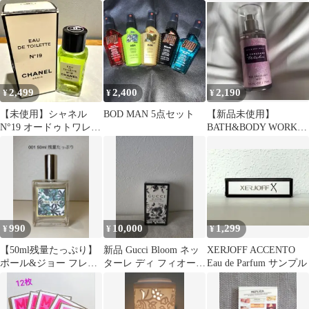
トリー フォーハー オー
ション香水10ml
HEART FRAGRANCE
ドトワレ
2,499
2,400
2,190
¥
¥
¥
【未使用】シャネル
BOD MAN 5点セット
【新品未使用】
N°19 オードゥトワレッ
BATH&BODY WORKS
ト 19ml フランス製
フレグランスミスト(ミ
ニ)
990
10,000
1,299
¥
¥
¥
【50ml残量たっぷり】
新品 Gucci Bloom ネッ
XERJOFF ACCENTO
ポール&ジョー フレグ
ターレ ディ フィオーリ
Eau de Parfum サンプル
ランスミスト 001
30ml