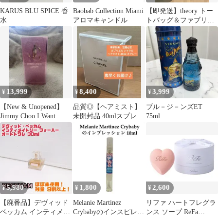
KARUS BLU SPICE 香
Baobab Collection Miami
【即発送】theory トー
水
アロマキャンドル
トバッグ＆ファブリッ
クフレグランススプレ
ー
13,999
8,400
3,999
¥
¥
¥
【New & Unopened】
品質◎【ヘアミスト】
ブル－ジ－ンズET
Jimmy Choo I Want
未開封品 40mlスプレー
75ml
Choo….
「ガブリエル シャネル
」
5,980
1,800
2,600
¥
¥
¥
【廃番品】デヴィッド
Melanie Martinez
リファ ハートフレグラ
ベッカム インティメイ
Crybabyのインスピレー
ンス ソープ ReFa