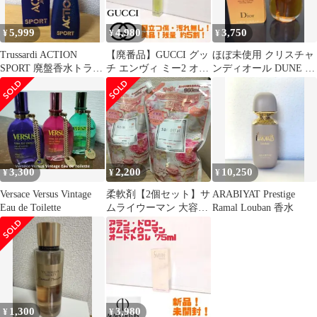
5,999
4,980
3,750
¥
¥
¥
Trussardi ACTION
【廃番品】GUCCI グッ
ほぼ未使用 クリスチャ
SPORT 廃盤香水トラサ
チ エンヴィ ミー2 オー
ンディオール DUNE デ
ルディ
ドトワレ 50ml 送料無
ューン オードトワレ
料
30ml
3,300
2,200
10,250
¥
¥
¥
Versace Versus Vintage
柔軟剤【2個セット】サ
ARABIYAT Prestige
Eau de Toilette
ムライウーマン 大容量
Ramal Louban 香水
詰め替え用 部屋干し
1,300
3,980
¥
¥