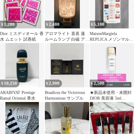
1,280
2,480
5,100
¥
¥
¥
Dior ミスディオール 香
アロマライト 喜喜 蓮
MaisonMargiela
水 ムエット 試香紙
ルームランプ 白磁 アロ
REPLICA メゾンマルジ
マ リラクゼーション
ェラ メモリーボックス
Yoga4
10,250
2,900
2,500
¥
¥
¥
ARABIYAT Prestige
Boadicea the Victorious
★新品未使用・未開封
Ramal Oriental 香水
Harmonious サンプル
DIOR 美容液 5ml
¥9,700円相当