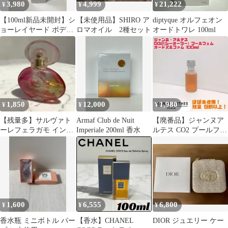
3,980
4,999
21,222
¥
¥
¥
【100ml新品未開封】シ
【未使用品】SHIRO ア
diptyque オルフェオン
ョーレイヤード ボディ
ロマオイル 2種セット
オードトワレ 100ml
スプレー レモンピール
1,850
12,000
1,980
¥
¥
¥
【残量多】サルヴァト
Armaf Club de Nuit
【廃番品】ジャンヌア
ーレフェラガモ インカ
Imperiale 200ml 香水
ルテス CO2 プールフェ
ント シャイン 30ml
ム オードパルファム
100ml
1,600
6,555
6,800
¥
¥
¥
香水瓶 ミニボトル パー
【香水】CHANEL
DIOR ジュエリー ケー