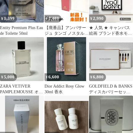
インセンスホルダー ク
リア シンプル お香 皿
かわいい
1,399
2,480
2,990
¥
¥
¥
Entity Premium Plus Eau
【廃番品】アンパサー
★ 人気 ★ キャンバス
de Toilette 50ml
ジュ タンゴ ノスタルジ
絵画 ブランド香水モチ
ア オードトワレ 50ml
ーフアート N°5
送料無料
5,000
6,600
6,800
¥
¥
¥
ZARA VETIVER
Dior Addict Rosy Glow
GOLDFIELD & BANKS
PAMPLEMOUSSE オー
30ml 香水
ディスカバリーセット
ドパルファム 90ml
香水 9種