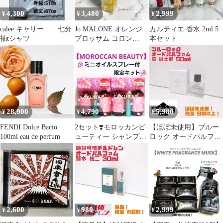
4,300
3,480
2,999
¥
¥
¥
calee キャリー 七分
Jo MALONE オレンジ
カルティエ 香水 2ml 5
袖tシャツ
ブロッサム コロン
本セット
30ml
28,900
4,790
5,980
¥
¥
¥
FENDI Dolce Bacio
2セット❣️モロッカンビ
【ほぼ未使用】ブルー
100ml eau de perfum
ューティー シャンプー
ロック オードパルファ
トリートメント スプレ
ム 凪 誠士郎 50ml 送料
ー
無料
2,600
980
2,999
¥
¥
¥