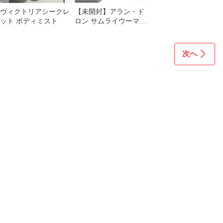
ヴィクトリアシークレ
【未開封】アラン・ド
ット ボディミスト
ロン サムライウーマン
オードトワレ 75ml 送
料無料
次へ