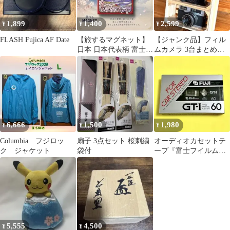
1,899
1,400
2,599
¥
¥
¥
FLASH Fujica AF Date
【旅するマグネット】
【ジャンク品】フィル
日本 日本代表柄 富士山
ムカメラ 3台まとめ売
と桜 (新品未開封・箱
り
付き)
6,666
1,500
1,980
¥
¥
¥
Columbia フジロッ
扇子 3点セット 桜刺繍
オーディオカセットテ
ク ジャケット
袋付
ープ『富士フイルム
「FUJI GT-I 60」』【未
開封】
5,555
4,500
¥
¥