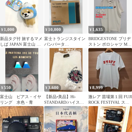
1,000
10,000
1,635
¥
¥
¥
新品タグ付 旅するマメ
富士トランジスタイン
BRIDGESTONE ブリヂ
しば JAPAN 富士山 ぬ
バンバータ
ストン ポロシャツ M
いぐるみ ご当地限定 静
FVR0.2E11S-2
ホワイト 無地 ワンポイ
岡
ント ブランドロゴ 半袖
メンズ
550
3,600
8,999
¥
¥
¥
富士山 ピアス・イヤ
【新品•美品】Hi-
激レア 苗場第１回 FUJI
リング 水色・青
STANDARD/ハイスタT
ROCK FESTIVAL スタ
シャツ/夏FES/バンド
ッフTシャツ
T/M