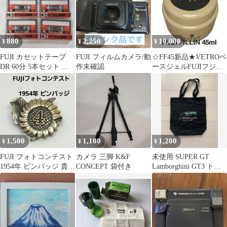
880
2,250
10,000
¥
¥
¥
FUJI カセットテープ
FUJI フィルムカメラ/動
☆FF45新品★VETROベ
DR 60分 5本セット 中
作未確認
ースジェルFUJIフジフ
古
ィルイン45ml☆
1,500
1,100
1,200
¥
¥
¥
FUJI フォトコンテスト
カメラ 三脚 K&F
未使用 SUPER GT
1954年 ピンバッジ 貴重
CONCEPT 袋付き
Lamborghini GT3 トー
アンティーク
トバッグ ブラック