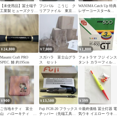
【未使用品】冨士端子
フジバル こうじ ク
WANIMA Catch Up 特典
工業製 ヒューズクリッ
リアファイル 東京
レザーコースター&キ
プ F-042 1,000個/袋
ショッパー
ーホルダー（FUJI）
24,800
7,000
1,800
¥
¥
¥
Masami Craft PRO
スガハラ 富士山グラ
フォトラマ フジ インス
SPEC. 鯵 約195cm
ス セット
タント カラーフィルム
FI-800 GT 3本入
900
13,500
399
¥
¥
¥
ご当地キティ 富士
Fuji FCH-20 フラックス
※最終価格 冨士灯器 電
山 ハローキティ ハ
チッパー（先端工具付
気ウキ イエロー ウキ