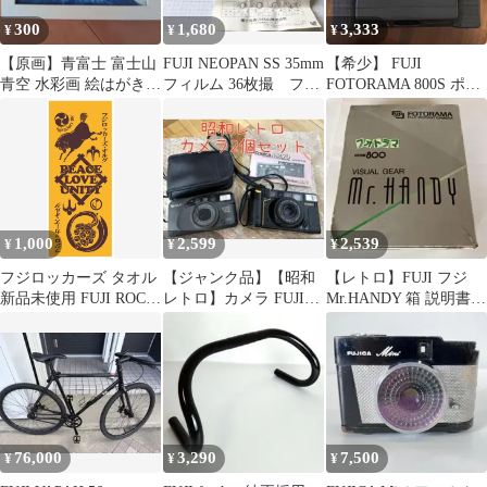
300
1,680
3,333
¥
¥
¥
【原画】青富士 富士山
FUJI NEOPAN SS 35mm
【希少】 FUJI
青空 水彩画 絵はがき
フィルム 36枚撮 フジ
FOTORAMA 800S ポラ
post card ポストカード
フィルム
ロイドインスタントカ
メラ
1,000
2,599
2,539
¥
¥
¥
フジロッカーズ タオル
【ジャンク品】【昭和
【レトロ】FUJI フジ
新品未使用 FUJI ROCK
レトロ】カメラ FUJI
Mr.HANDY 箱 説明書付
'25 フジロック
konica
インスタントカメラ
76,000
3,290
7,500
¥
¥
¥