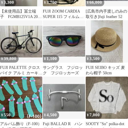
3,300
3,700
66,000
¥
¥
¥
【未使用品】冨士端
FUJI ZOOM CARDIA
[広島市内手渡しのみの
子 FGMB125V1A 200
SUPER 115 フィルムカ
取引き]fuji feather 52
本入
メラ ジャンク品
39,800
1,100
3,500
¥
¥
¥
FUJI PALETTE クロス
サングラス フジロッ
FUJI SEIBO キッズ 麦
バイク アルミ カーキ
ク フジロッカーズ
わら帽子 50cm
軽量 街乗り 通勤 通学
550
4,500
7,000
¥
¥
¥
アルバム飾り（F-100）
Fuji BALLAD R ハン
SOOTY "So" polka-dot