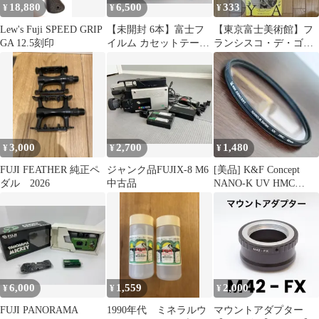
18,880
6,500
333
¥
¥
¥
Lew's Fuji SPEED GRIP
【未開封 6本】富士フ
【東京富士美術館】フ
GA 12.5刻印
イルム カセットテープ
ランシスコ・デ・ゴ
FUJI ER 80 2本×3個
ヤ 四大連作版画展
チラシ３部
3,000
2,700
1,480
¥
¥
¥
FUJI FEATHER 純正ペ
ジャンク品FUJIX-8 M6
[美品] K&F Concept
ダル 2026
中古品
NANO-K UV HMC
82mm
6,000
1,559
2,000
¥
¥
¥
FUJI PANORAMA
1990年代 ミネラルウ
マウントアダプター