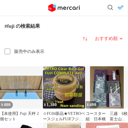
#fuji の検索結果
並び替え
販売中のみ表示
400
1,380
400
¥
¥
¥
【未使用】Fuji 天秤 2
☆FC04新品★VETROベ
コースター 三越 6枚
個セット
ースジェルFUJIフジコ
組 日本橋 富士山
ンプリート4ml☆
小紋 coaster Mt.FUJI