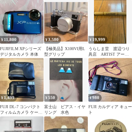
ンカチ タオル 伊
き）
釣具 釣り用品
豆 限定
11,800
3,580
19,999
¥
¥
¥
FUJIFILM XPシリーズ
【極美品】X100VI用L
うらしま堂 渡辺つり
デジタルカメラ 本体
型グリップ
具店 ARTIST アーテ
ィスト フジグリップ
1,499
550
980
¥
¥
¥
FUJI DL-7 コンパクト
富士山 ピアス・イヤ
FUJI カルディア キュー
フィルムカメラ ケース
リング 水色
ト
付き 動作未確認 ジャン
ク