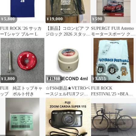
5,800
19,000
590
¥
¥
¥
FUJI ROCK '26 サッカ
【新品】コロンビア フ
SUPERGT FUJI Astemo
ーTシャツ ブルー L
ジロック 2026 スタッフ
モータースポーツ クリ
ジャンパー 非売品 限定
アファイル
Ｌ
1,800
1,380
3,555
¥
¥
¥
FUJI 純正トップキャ
☆FS04新品★VETROベ
FUJI ROCK
ップ ボルト付き
ースジェルFUJIフジセ
FESTIVAL'25 ×BEAMS
カンド4ml☆
オフィシャルTシャツ