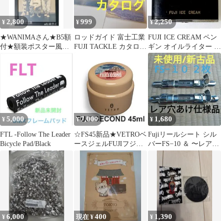
2,800
999
2,250
¥
¥
¥
★WANIMAさん★B5額
ロッドガイド 富士工業
FUJI ICE CREAM ペン
付★額装ポスター風切
FUJI TACKLE カタログ
ギン オイルライター 当
り抜き★非売品★入手
2025 ~ 2026
時物 ジャンク
困難★
5,000
7,000
1,680
¥
¥
¥
FTL -Follow The Leader
☆FS45新品★VETROベ
Fujiリールシート シル
Bicycle Pad/Black
ースジェルFUJIフジセ
バーFS−10 ＆ 〜レア
カンド45ml☆
★FS−１０ 穴あけ済み
各１
6,000
400
1,390
¥
現在 ¥
¥