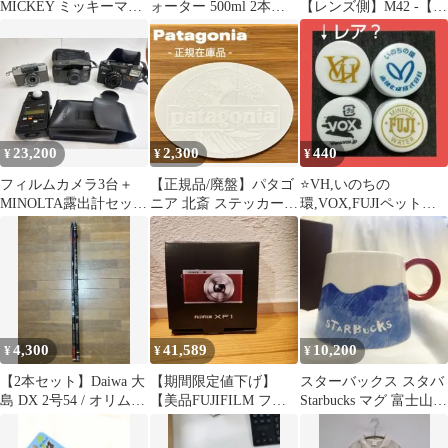
MICKEY ミッキーマウ
ォーター 500ml 2本セ
【レンズ側】M42 -【ボ
ス パノラマカメラ
ット 【破棄予定】
ディ側】FX（フジフィ
ルムX）
23,200
2,300
440
¥
¥
¥
フィルムカメラ3台＋
【正規品/廃盤】パタゴ
⭐VH,いのちの
MINOLTA露出計セット
ニア 北斎 ステッカー
環,VOX,FUJIペットボ
ジャンク
patagonia sticker
トルキャップ⭐
4,300
41,589
10,200
¥
¥
¥
【2本セット】Daiwa 大
【期間限定値下げ】
スターバックス スタバ
島 DX 2号54 / オリムピ
【美品FUJIFILM フジ
Starbucks マグ 富士山
ック テクノカーボン
フィルム XF1 Red(レッ
日本限定 2019年
ド)