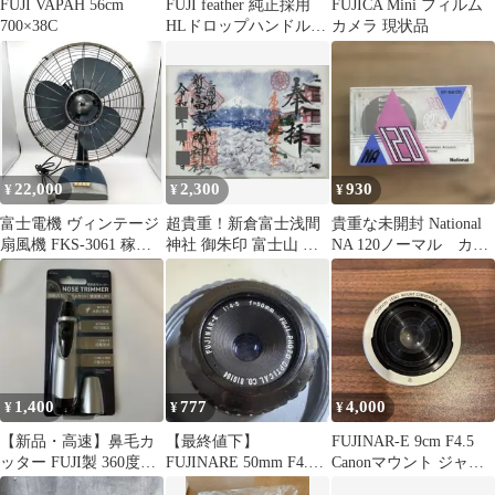
FUJI VAPAH 56cm
FUJI feather 純正採用
FUJICA Mini フィルム
700×38C
HLドロップハンドル
カメラ 現状品
W380
22,000
2,300
930
¥
¥
¥
富士電機 ヴィンテージ
超貴重！新倉富士浅間
貴重な未開封 National
扇風機 FKS-3061 稼動
神社 御朱印 富士山 冬
NA 120ノーマル カセ
品 昭和レトロ 扇風器
景色 日付あり 山梨県
ットテープ
富士吉田市
1,400
777
4,000
¥
¥
¥
【新品・高速】鼻毛カ
【最終値下】
FUJINAR-E 9cm F4.5
ッター FUJI製 360度全
FUJINARE 50mm F4.5
Canonマウント ジャン
方向カット 静音 エチケ
引き伸ばし 暗室用 ジャ
ク