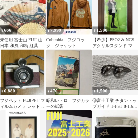
666
7,999
1,500
¥
¥
¥
未使用 富士山 FUJI 山
Columbia フジロッ
【希少】PSO2 & NGS
日本 和風 和柄 紅葉扇
ク ジャケット
アクリルスタンド マノ
子 ファン
ン 富士急ハイランド
6,880
470
1,500
¥
¥
¥
フジペット FUJIPET フ
昭和レトロ フジカラ
③富士工業 チタントッ
ィルムカメラ レッド 説
ーの紙袋
プガイド T-FST 8-1.6
明書・ケース・ストラ
ガイド2個セット 廃盤
ップ付
品