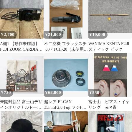
ット
ンク
2,700
21,000
10,000
¥
¥
¥
A棚1 【動作未確認】
不二空機 フラックスチ
WANIMA KENTA FUJI
FUJI ZOOM CARDIA
ッパ FCH-20（未使用・
スティック ピック
700 DATE フィル
説明書付）ハッピー値
下げセール
730
62,000
550
¥
¥
¥
未開封新品 富士山デザ
超レア ELCAN
富士山 ピアス・イヤ
インオリジナルトート
35mmF2.8 Fuji フジFX
リング 赤✕青
バッグ 非売品ノベルテ
マウント
ィ 日本限定