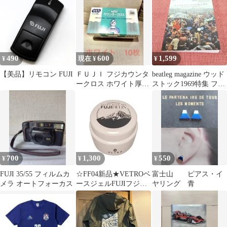
490
600
1,599
¥
現在 ¥
¥
【美品】リモコン FUJI
ＦＵＪＩ フジカウンタ
beatleg magazine ウッド
ークロス ホワイト厚手
ストック1969特集 フジ
10枚
ロック
700
1,300
550
¥
¥
¥
FUJI 35/55 フィルムカ
☆FF04新品★VETROベ
富士山 ピアス・イ
メラ オートフォーカス
ースジェルFUJIフジフ
ヤリング 青
ィルイン4ml☆