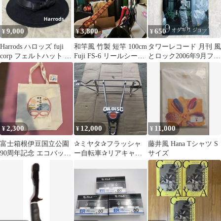
9,000
3,800
650
¥
¥
¥
Harrods ハロッズ fuji
和竿風 竹製 短竿 100cm
タワーレコード 月刊 風
corp フェルトハット 帽
Fuji FS-6 リールシート
とロック2006年9月フリ
子
穴釣り テトラ竿
ーマガジン 雑誌
2,300
12,000
11,000
¥
¥
¥
富士箱根伊豆国立公園
✰ミヤタ✰フラッシャ
藤井風 Hana Tシャツ S
90周年記念 エコバッグ
ー自転車✰リアキャリ
サイズ
ステッカー付き
ア（レア）✰