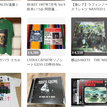
TALIN/遠藤ミ
BURST 1997年7月号 Vol.9
【激レア】ラフィンノ
鈴木いづみ 阿部薫
ズ Tシャツ WANTED L
G.I.S.M.
当 PUNK ヴィンテージ
4,380
4,550
¥
¥
ェ・ゲバラ スカル
LYDIA CATS87年ソノシ
横山SAKEVI THE WA
ート/GESS CD帯付/80s九
州パンク