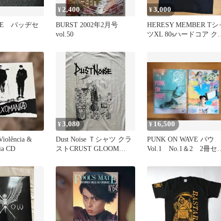
2,400
3,000
¥
¥
RGE バッヂセ
BURST 2002年2月号
HERESY MEMBER Tシ
vol.50
ツXL 80sハードコア ク
ストコア
3,080
16,500
¥
¥
Violência &
Dust Noise Ｔシャツ クラ
PUNK ON WAVE パウ
ia CD
ストCRUST GLOOM
Vol.1 No.1＆2 2冊セ
confuse
ト ハードコア