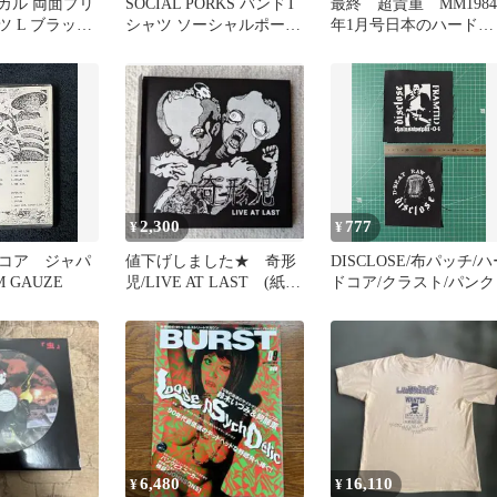
. スカル 両面プリ
SOCIAL PORKS バンドT
最終 超貴重 MM1984
ツ L ブラック
シャツ ソーシャルポーク
年1月号日本のハードコ
ス ハードコアパンク
アパンク特集GISM
GAUZE
2,300
777
¥
¥
コア ジャパ
値下げしました★ 奇形
DISCLOSE/布パッチ/ハ
 GAUZE
児/LIVE AT LAST (紙ジ
ドコア/クラスト/パンク
ャケットCD)
6,480
16,110
¥
¥