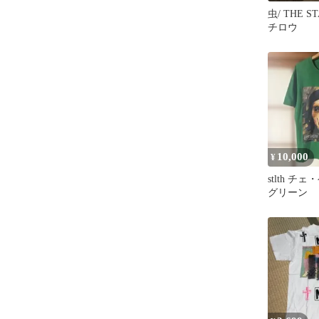
虫/ THE S
チロウ
10,000
¥
stlth チ
グリーン