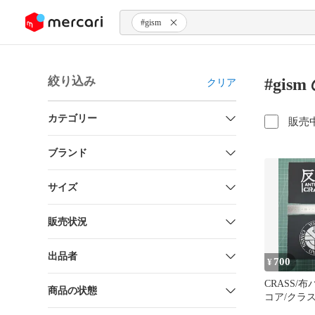
ンツにスキップ
#gism
絞り込み
#gis
クリア
カテゴリー
販売
ブランド
サイズ
販売状況
出品者
700
¥
CRASS/
商品の状態
コア/クラ