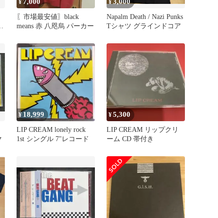
7,000
3,000
¥
¥
〖市場最安値〗black
Napalm Death / Nazi Punks
ピ
means 赤 八咫烏 パーカー
Tシャツ グラインドコア
18,999
5,300
¥
¥
LIP CREAM lonely rock
LIP CREAM リップクリ
ク
1st シングル 7"レコード
ーム CD 帯付き