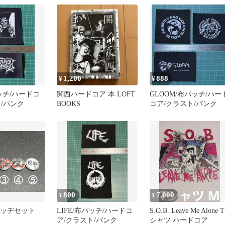
1,200
888
¥
¥
パッチ/ハードコ
関西ハードコア 本 LOFT
GLOOM/布パッチ/ハー
/パンク
BOOKS
コア/クラスト/パンク
800
7,000
¥
¥
バッヂセット
LIFE/布パッチ/ハードコ
S.O.B. Leave Me Alone T
ア/クラスト/パンク
シャツ ハードコア