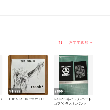
並び替え
1,999
800
¥
¥
3
THE STALIN trash* CD
GAUZE/布パッチ/ハード
コア/クラスト/パンク