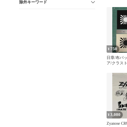
除外キーワード
750
¥
日章/布パ
ア/クラスト
3,080
¥
Zyanose 