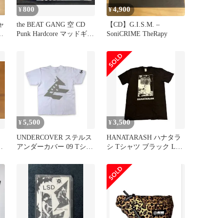
800
4,900
¥
¥
ャ
the BEAT GANG 空 CD
【CD】G.I.S.M. –
ラ
Punk Hardcore マッドギャ
SoniCRIME TheRapy
ング
5,500
3,500
¥
¥
UNDERCOVER ステルス
HANATARASH ハナタラ
ッ
アンダーカバー 09 Tシャ
シ Tシャツ ブラック Lサ
ツ M
イズ