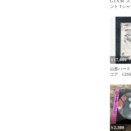
G.I.S.M
ント Tシャ
パンク
17,600
¥
山形ハード
コア GISM
2,300
¥