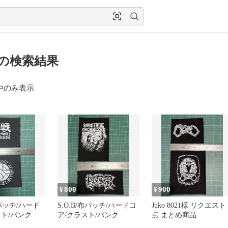
m の検索結果
中のみ表示
800
900
¥
¥
布パッチ/ハード
S.O.B/布パッチ/ハードコ
Juko 8021様 リクエスト 
スト/パンク
ア/クラスト/パンク
点 まとめ商品