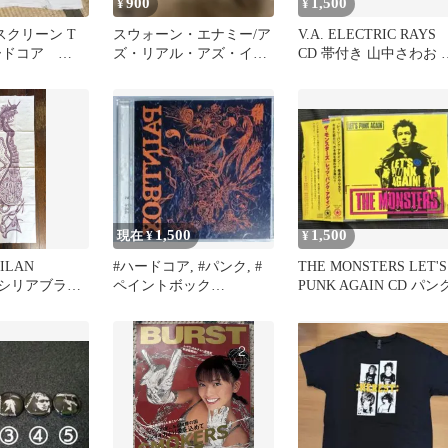
900
1,500
¥
¥
クスクリーン T
スウォーン・エナミー/ア
V.A. ELECTRIC RAYS
ハードコア
ズ・リアル・アズ・イッ
CD 帯付き 山中さわお 
ィンテージ
ト・ゲッツ
ロウズ
1,500
1,500
現在 ¥
¥
ILAN
#ハードコア, #パンク, #
THE MONSTERS LET'S
シシリアブラッ
ペイントボック
PUNK AGAIN CD パン
コア_手拭い_
ス,#PAINTBOX PUNK