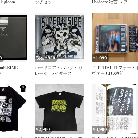
nk gloom
ッヂセット
Hardcore 秋茜 レア
0
900
1,999
現在 ¥
¥
SoniCRIME
ハードコア・パンク・ガ
THE STALIN フォー・
D
レージ, ライダース,
ヴァー CD 2枚組
HARDCORE, PUNK
2,980
4,980
¥
¥