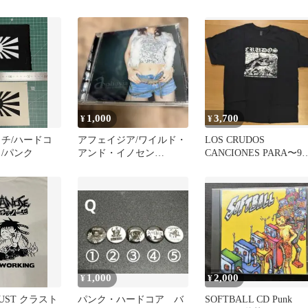
1,000
3,700
¥
¥
ッチ/ハードコ
アフェイジア/ワイルド・
LOS CRUDOS
/パンク
アンド・イノセン
CANCIONES PARA〜90
ト/Apasia
ハードコアクラストコ
1,000
2,000
¥
¥
CRUST クラスト
パンク・ハードコア バ
SOFTBALL CD Punk