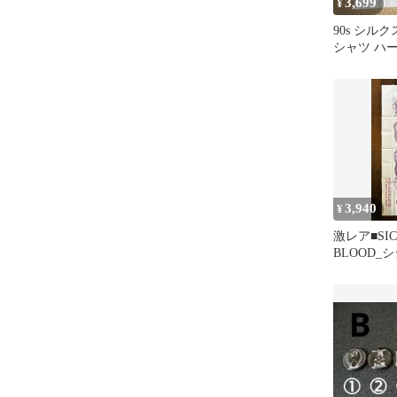
3,699
¥
90s シル
シャツ 
GISM ヴ
3,940
¥
激レア■SIC
BLOOD_
ド_ハード
新品