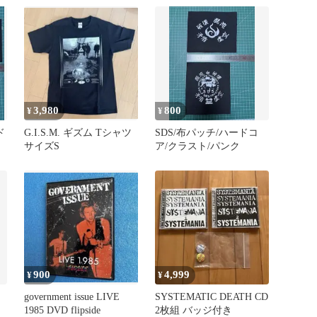
3,980
800
¥
¥
ド
G.I.S.M. ギズム Tシャツ
SDS/布パッチ/ハードコ
サイズS
ア/クラスト/パンク
900
4,999
¥
¥
government issue LIVE
SYSTEMATIC DEATH CD
1985 DVD flipside
2枚組 バッジ付き