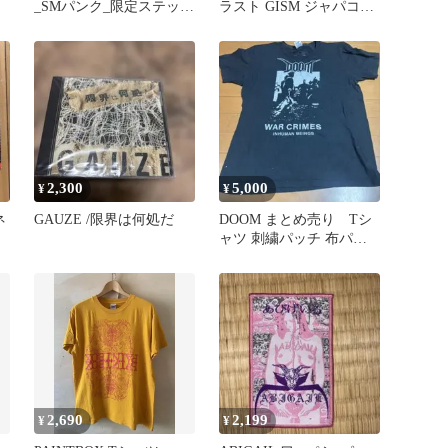
_SMパンク_限定ステッカ
ラスト GISM ジャパコア
ー2枚_新品 未使用
PUNK
2,300
5,000
¥
¥
ネ
GAUZE /限界は何処だ
DOOM まとめ売り Tシ
ャツ 刺繍パッチ 布パッ
チ ピンバッチ
2,690
2,199
¥
¥