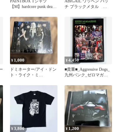
PAINTBOX Tシャツ
ABIGAIL ワッペン パッ
【M】hardcore punk death
チ ブラックメタル
side
GISM SABBAT 珍品
1,000
4,450
¥
¥
ー
ドミネーター/アイ・ドン
■貴重■_Aggressive Dogs_
ト・ライク・ミ
九州パンク_ゼロマガジ
ー/ALDIOUS
ン_新品 未使用
3,800
1,200
¥
¥