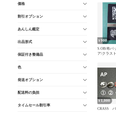
価格
割引オプション
あんしん鑑定
900
¥
出品形式
S.OB/布
ア/クラスト
保証付き整備品
色
発送オプション
配送料の負担
1,000
¥
タイムセール割引率
CRASS 