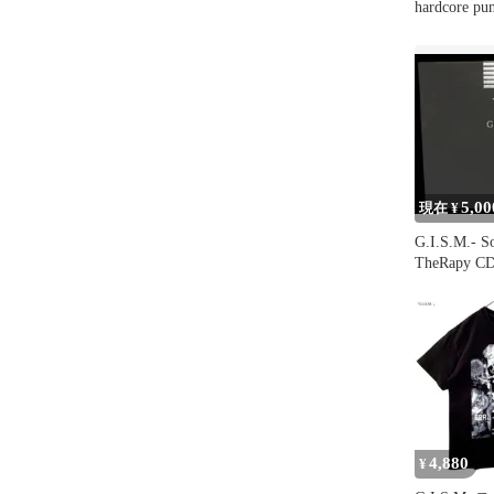
hardcore pu
5,00
現在 ¥
G.I.S.M.- 
TheRapy C
4,880
¥