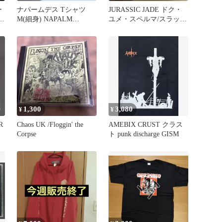
ー
ナパームデス Tシャツ
JURASSIC JADE ドク・
相
M(細身) NAPALM
ユメ・スペルマ/スラッシ
DEATH パンク GISM
ュメタル/HIZUMI
1,300
3,080
¥
¥
R
Chaos UK /Floggin' the
AMEBIX CRUST クラス
Corpse
ト punk discharge GISM