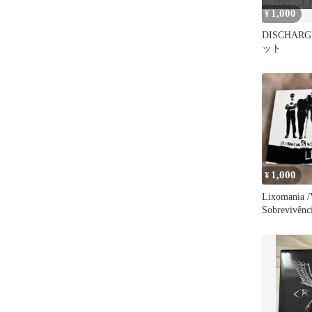
1,000
¥
DISCHA
ット
1,000
¥
Lixomania /
Sobrevivênc