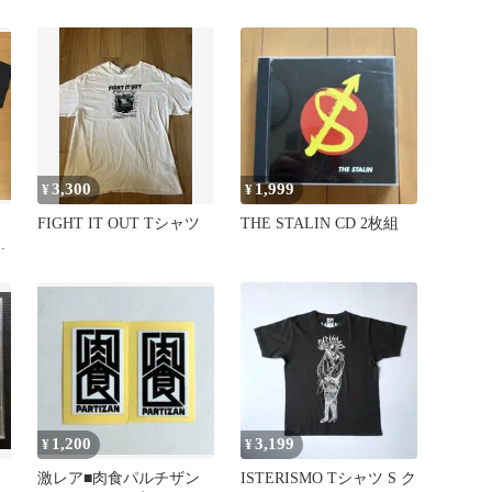
3,300
1,999
¥
¥
FIGHT IT OUT Tシャツ
THE STALIN CD 2枚組
s
ア
1,200
3,199
¥
¥
激レア■肉食パルチザン
ISTERISMO Tシャツ S ク