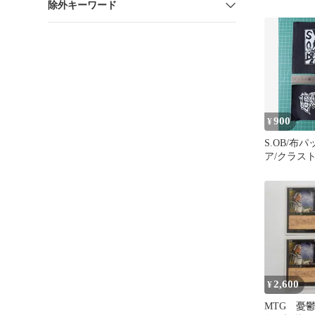
除外キーワード
ッドストッ
900
¥
S.OB/布
ア/クラスト
2,600
¥
MTG 憂