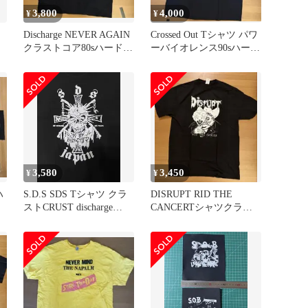
3,800
4,000
¥
¥
Discharge NEVER AGAIN
Crossed Out Tシャツ パワ
クラストコア80sハードコ
ーバイオレンス90sハード
ア
コア
3,580
3,450
¥
¥
ハ
S.D.S SDS Tシャツ クラ
DISRUPT RID THE
ストCRUST discharge
CANCERTシャツクラス
GISM
トコアグラインドコア