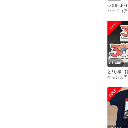
GODFLESH
ハードコア
1,400
¥
と*り様 
ケモン30
ナゾノクサ
ラフレ