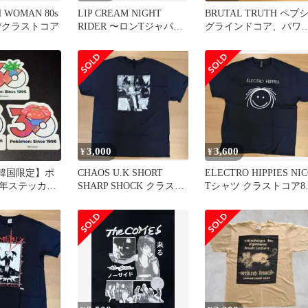
 WOMAN 80s
LIP CREAM NIGHT
BRUTAL TRUTH ペプ
/クラストコア
RIDER 〜ロンTジャパコ
グラインドコア、パワ
ア80sハードコア
ヴァイオレンスXL
3,000
3,600
¥
¥
【韓国限定】ポ
CHAOS U.K SHORT
ELECTRO HIPPIES NI
周年ステッカー
SHARP SHOCK クラスト
Tシャツ クラストコア80
 クサイハナ
コア
ハードコア