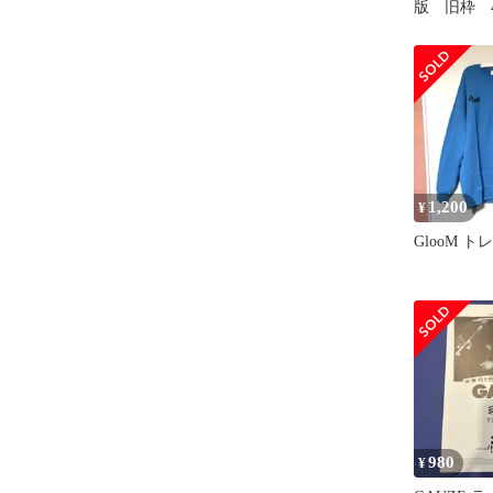
版 旧枠 
1,200
¥
GlooM 
980
¥