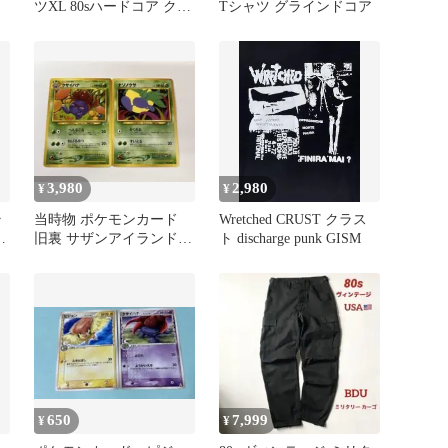
ク
ツXL 80sハードコア クラ
Tシャツ グラインドコア
ストコア
3,980
2,980
¥
¥
ラ
当時物 ポケモンカード
Wretched CRUST クラス
サ
旧裏 サザンアイランド
ト discharge punk GISM
ナゾノクサ クサイハナ
廃盤
650
7,999
¥
¥