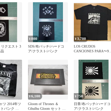
少美品
800
3,700
¥
¥
1様 リクエスト 3
SDS/布パッチ/ハードコ
LOS CRUDOS
商品
ア/クラスト/パンク
CANCIONES PARA〜90
ハードコアクラストコ
6,100
750
¥
¥
ャツ 2014年ツ
Gloom of Thrones ＆
日章/布パッチ/ハードコ
ストパンク デ
Cthulhu Gloom セット 英
ア/クラスト/パンク