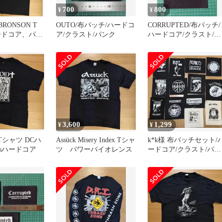
700
800
¥
¥
BRONSON T
OUTO/布パッチ/ハードコ
CORRUPTED/布パッチ/
ードコア、パワ
ア/クラスト/パンク
ハードコア/クラスト/パ
レンス
ンク
3,600
1,299
¥
¥
桶Tシャツ DCハ
Assück Misery Index Tシャ
k*k様 布パッチセット/
0sハードコア
ツ パワーバイオレンス
ードコア/クラスト/パン
ク /オマケ布パッチ数枚
入り