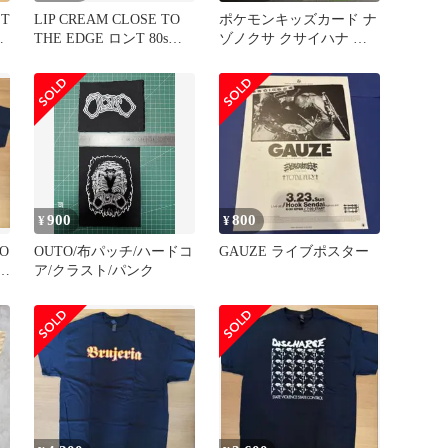
シT
LIP CREAM CLOSE TO
ポケモンキッズカード ナ
ー
THE EDGE ロンT 80sハ
ゾノクサ クサイハナ ラ
ードコア
フレシア 進化セット 当
時物
900
800
¥
¥
CO
OUTO/布パッチ/ハードコ
GAUZE ライブポスター
s
ア/クラスト/パンク