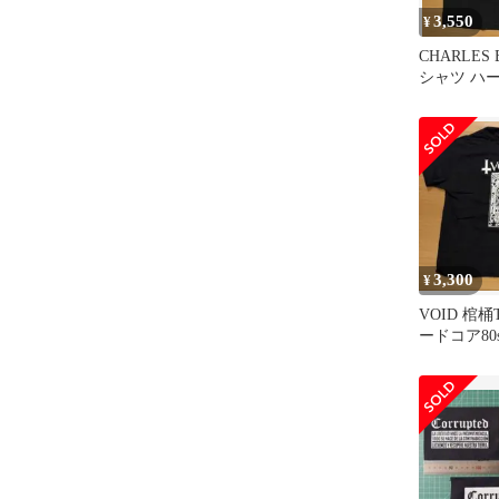
3,550
¥
CHARLES 
シャツ ハ
ーヴァイオ
3,300
¥
VOID 棺
ードコア8