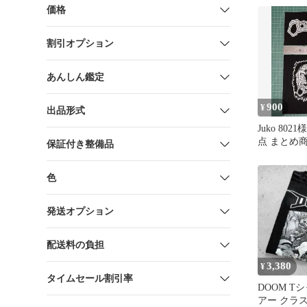
価格
割引オプション
あんしん鑑定
900
¥
出品形式
Juko 802
点 まとめ
保証付き整備品
色
発送オプション
配送料の負担
3,380
¥
タイムセール割引率
DOOM Tシ
アー クラ