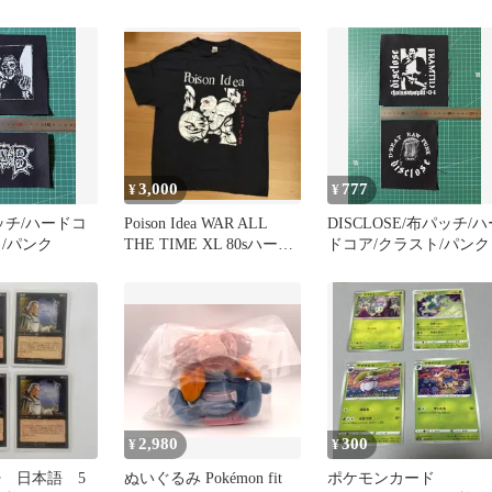
ク！
語版
3,000
777
¥
¥
パッチ/ハードコ
Poison Idea WAR ALL
DISCLOSE/布パッチ/ハ
/パンク
THE TIME XL 80sハード
ドコア/クラスト/パンク
コア
2,980
300
¥
¥
鬱 日本語 5
ぬいぐるみ Pokémon fit
ポケモンカード