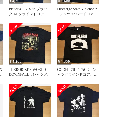
4,200
3,600
¥
¥
Brujeria Tシャツ ブラッ
Discharge State Violence 〜
コ
ク XLグラインドコア
Tシャツ80sハードコア
パワーバイオレンス
4,200
4,350
¥
¥
ス
TERRORIZER WORLD
GODFLESH / FACE Tシ
ナ
DOWNFALL Tシャツグラ
ャツグラインドコア、80s
インドコア
ハードコア