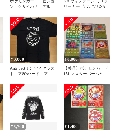
ポケモンカード ピジョ
80s ヴィンテージ ミリタ
ン クサイハナ デルタ
リーカーゴパンツ USA
種 ホロンの幻影
BDU スケボー 軍物
3,800
8,000
¥
¥
ド
Anti Sect Tシャツ クラス
​【美品】ポケモンカード
ャ
トコア80sハードコア
151 マスターボールミラ
ー 6枚セット
5,700
1,400
¥
¥