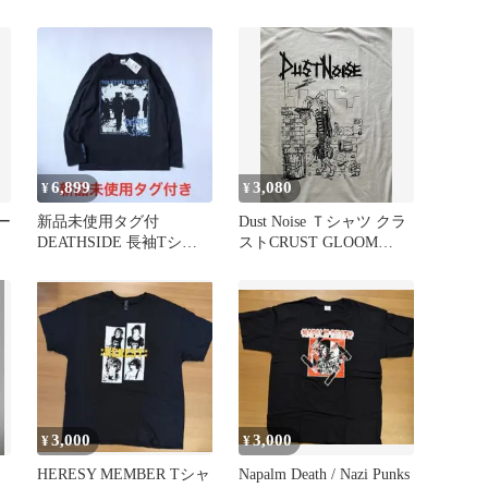
チ ピンバッチ
クサイハナ＆ラフレシア
6,899
3,080
¥
¥
ー
新品未使用タグ付
Dust Noise Ｔシャツ クラ
DEATHSIDE 長袖Tシャ
ストCRUST GLOOM
ツ ハードコアpunk GISM
confuse
3,000
3,000
¥
¥
HERESY MEMBER Tシャ
Napalm Death / Nazi Punks