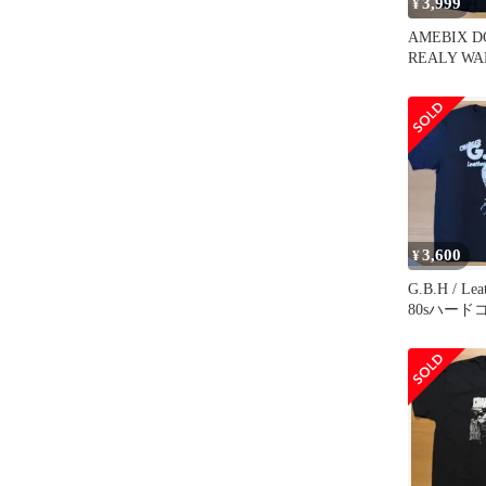
3,999
¥
AMEBIX D
REALY W
クラストコ
3,600
¥
G.B.H / Leat
80sハード