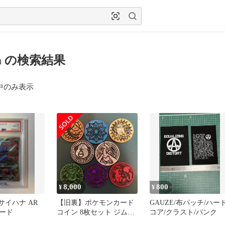
om の検索結果
中のみ表示
8,000
800
¥
¥
 クサイハナ AR
【旧裏】ポケモンカード
GAUZE/布パッチ/ハー
ード
コイン 8枚セット ジムリ
コア/クラスト/パンク
ーダー コンプリート 希