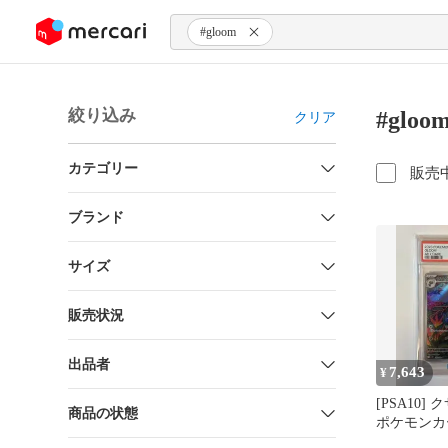
ンツにスキップ
#gloom
絞り込み
#glo
クリア
カテゴリー
販売
ブランド
サイズ
販売状況
出品者
7,643
¥
[PSA10]
商品の状態
ポケモンカ