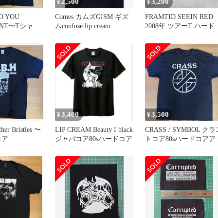
2,500
3,200
¥
¥
O YOU
Comes カムズGISM ギズ
FRAMTID SEEIN RED
ANT〜Tシャツ
ムconfuse lip cream
2008年 ツアーT ハード
ア
GAUZE
ア クラスト
3,400
3,500
¥
¥
her Bristles 〜
LIP CREAM Beauty I black
CRASS / SYMBOL クラ
コア
ジャパコア80sハードコア
トコア80sハードコアア
ーコパンク