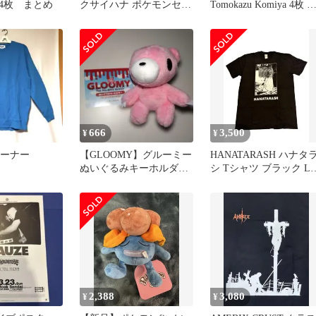
4枚 まとめ
クサイハナ ポケモンセン
Tomokazu Komiya 4枚 
ター
サイハナ 他
666
3,500
¥
¥
トレーナー
【GLOOMY】グルーミー
HANATARASH ハナタ
ぬいぐるみキーホルダー
シ Tシャツ ブラック L
ボールチェーンつき
イズ
2,388
3,080
¥
¥