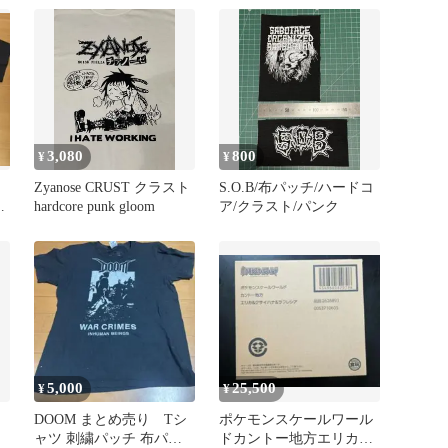
3,080
800
¥
¥
Zyanose CRUST クラスト
S.O.B/布パッチ/ハードコ
s
hardcore punk gloom
ア/クラスト/パンク
ア
5,000
25,500
¥
¥
DOOM まとめ売り Tシ
ポケモンスケールワール
ャツ 刺繍パッチ 布パッ
ドカントー地方エリカ＆