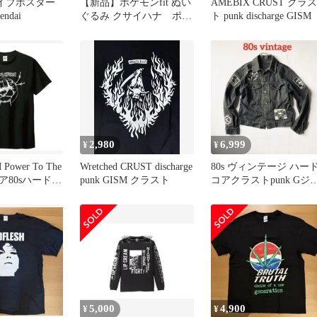
ライブポスター
【新品】ポケモンfit ぬい
AMEBIX CRUST クラス
endai
ぐるみ クサイハナ ポケ
ト punk discharge GISM
モンセンター
2,980
6,999
¥
¥
 Power To The
Wretched CRUST discharge
80s ヴィンテージ ハー
ア80sハードコ
punk GISM クラスト
コアクラストpunk Gジ
ン GISM ZOUO
5,000
4,900
¥
¥