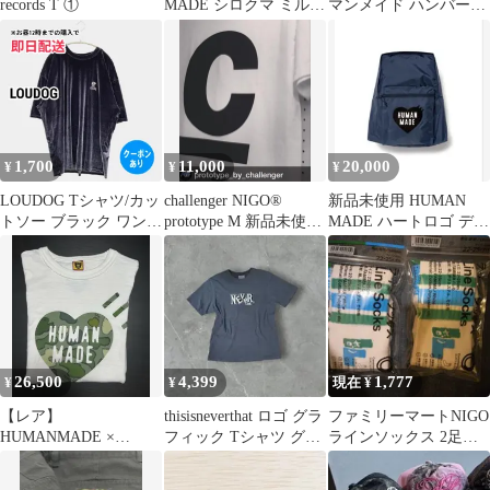
records T ①
MADE シロクマ ミルク
マンメイド ハンバーガ
ガラスマグ
ー Tシャツ NIGO 日本
製
1,700
11,000
20,000
¥
¥
¥
LOUDOG Tシャツ/カッ
challenger NIGO®︎
新品未使用 HUMAN
トソー ブラック ワンポ
prototype M 新品未使
MADE ハートロゴ デイ
イント ミドル丈 半袖
用 長瀬
パック 青 バックパック
クルーネック(丸首) メ
ンズ
26,500
4,399
1,777
¥
¥
現在 ¥
【レア】
thisisneverthat ロゴ グラ
ファミリーマートNIGO
HUMANMADE ×
フィック Tシャツ グレ
ラインソックス 2足セ
KAWS Tシャツ
ー
ット 麻布台ヒルズ