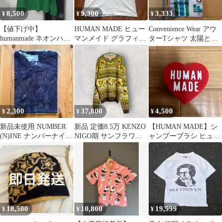
8,500
9,300
3,333
¥
¥
¥
【値下げ中】
HUMAN MADE ヒュー
Convenience Wear アウ
humanmade ネオンハー
マンメイド グラフィッ
ターTシャツ 太陽と星
ト ロンT XLサイズ
ク Tシャツ
Lサイズ
2,300
37,800
4,500
¥
¥
¥
新品未使用 NUMBER
新品 定価8.5万 KENZO
【HUMAN MADE】シ
(N)INE ナンバーナイン
NIGO期 サンフラワー
ャンプーブラシ ヒュー
Tシャツ Navy L
ジャガードニット L
マンメイド
18,500
10,800
19,999
¥
¥
¥