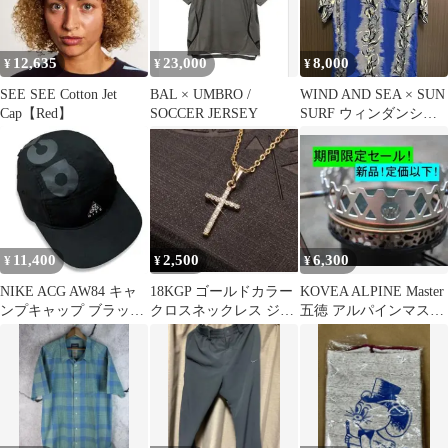
12,635
23,000
8,000
¥
¥
¥
SEE SEE Cotton Jet
BAL × UMBRO /
WIND AND SEA × SUN
Cap【Red】
SOCCER JERSEY
SURF ウィンダンシー
サンサーフ
11,400
2,500
6,300
¥
¥
¥
NIKE ACG AW84 キャ
18KGP ゴールドカラー
KOVEA ALPINE Master
ンプキャップ ブラック
クロスネックレス ジル
五徳 アルパインマスタ
5パネル
コニア
ー アシモクラフツ