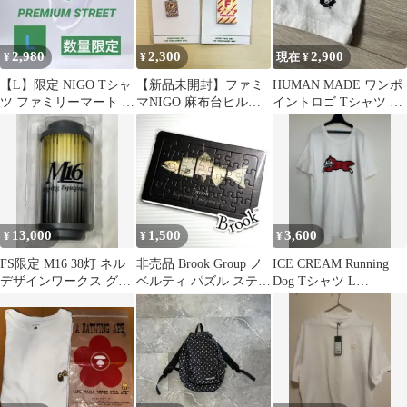
2,980
2,300
2,900
¥
¥
現在 ¥
【L】限定 NIGO Tシャ
【新品未開封】ファミ
HUMAN MADE ワンポ
ツ ファミリーマート フ
マNIGO 麻布台ヒル
イントロゴ Tシャツ ホ
ァミマ 白 ホワイト
ズ キーホルダー 2個
ワイト ヒューマンメイ
セット
ド
13,000
1,500
3,600
¥
¥
¥
FS限定 M16 38灯 ネル
非売品 Brook Group ノ
ICE CREAM Running
デザインワークス グラ
ベルティ パズル ステッ
Dog Tシャツ L
インドロッヂ BGO ア
カー セット
HUMANMADE
シモ