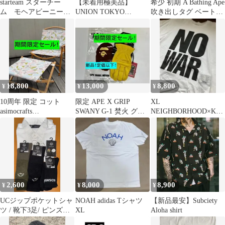
starteam スターチー
【未着用極美品】
希少 初期 A Bathing Ape
ム モヘアビーニー
UNION TOKYO
吹き出しタグ ベートー
ニット帽 ビーニー
SNAPSHOT SHIRT ピ
ヴェンtシャツ
リバーシブル
ンク M
18,800
13,000
8,800
¥
¥
¥
10周年 限定 コット
限定 APE X GRIP
XL
asimocrafts
SWANY G-1 焚火 グロ
NEIGHBORHOOD×KAT
nerudesignworks
ーブ グリップスワニー
HARINE HAMNETT T
シャツ
2,600
8,000
8,900
¥
¥
¥
UCジップポケットシャ
NOAH adidas Tシャツ
【新品最安】Subciety
ツ / 靴下3足/ ピンズセ
XL
Aloha shirt
ットGU × アンダーカバ