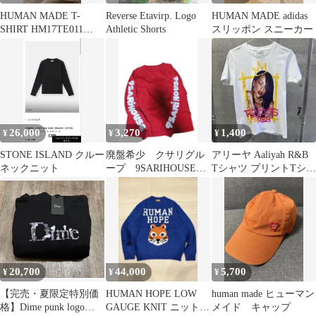
HUMAN MADE T-
Reverse Etavirp. Logo
HUMAN MADE adidas
SHIRT HM17TE011
Athletic Shorts
スリッポン スニーカー
White XL
26,000
3,270
1,400
¥
¥
¥
STONE ISLAND クルー
廃盤希少 クサリグル
アリーヤ Aaliyah R&B
ネックニット
ープ 9SARIHOUSE
Tシャツ プリントTシャ
赤 ロンTトレーナー M
ツ ヴィンテージ
サイズ
20,700
44,000
5,700
¥
¥
¥
【完売・夏限定特別価
HUMAN HOPE LOW
human made ヒューマン
格】Dime punk logo
GAUGE KNIT ニット
メイド キャップ