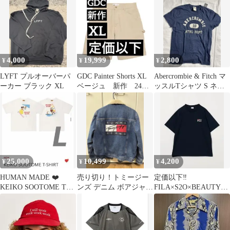
ー
4,000
19,999
2,800
¥
¥
¥
LYFT プルオーバーパ
GDC Painter Shorts XL
Abercrombie & Fitch マ
ーカー ブラック XL
ベージュ 新作 24時
ッスルTシャツ S ネイ
間以内発送
ビー
25,000
10,499
4,200
¥
¥
¥
HUMAN MADE ❤️
売り切り！トミージー
定価以下‼️
KEIKO SOOTOME Tシ
ンズ デニム ボアジャケ
FILA×S2O×BEAUTY&
ャツ SIDE AB
ット Mサイズ
YOUTH コラボTシャツ
ネイビー