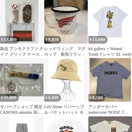
hoodie
ネイビー
13,800
9,850
13,600
¥
¥
¥
新品 アシモクラフツ ナ
レッドウィング マグ
kit gallery × Wasted
イフ グリップ ケース
カップ 新宿フラッグ
Youth Tシャツ XL verdy
molds ネルデザインワ
ス 新品
ークス
11,800
4,499
8,500
¥
¥
¥
サバーブショップ 限定
Left Alone リバーシブ
アンダーカバー
CANOWA sakeskie BGO
ル バケットハット キリ
undercover NOISE Tシ
マス 箸置き
ン柄
ャツ 美品