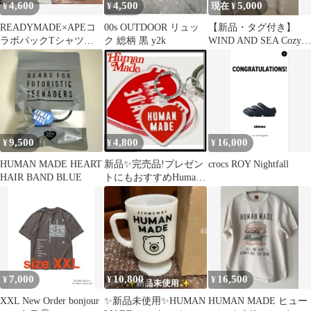
4,600
4,500
5,000
¥
¥
現在 ¥
READYMADE×APEコ
00s OUTDOOR リュッ
【新品・タグ付き】
ラボパックTシャツ M
ク 総柄 黒 y2k
WIND AND SEA Cozy
サイズ
S/S Tee 白Tシャツ
9,500
4,800
16,000
¥
¥
¥
HUMAN MADE HEART
新品✨完売品!プレゼン
crocs ROY Nightfall
HAIR BAND BLUE
トにもおすすめHuman
Made ハートキーリング
7,000
10,800
16,500
¥
¥
¥
XXL New Order bonjour
✨新品未使用✨HUMAN
HUMAN MADE ヒュー