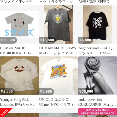
マンメイド Tシャツ ハ
ャツ トラグラフィック
AWESOME SPEED
ートロゴ ホワイト Mサ
2XL
KILLS Tシャツ L
イズ
26,500
15,800
6,800
¥
¥
¥
HUMAN MADE
HUMAN MADE KAWS
neighborhood 2024 Tシ
EMBROIDERED T-
MADE Tシャツ M 2021
ャツ NH . TEE SS-25
SHIRT
コラボ 正規品
2,380
5,980
76,000
¥
¥
¥
Younger Song Pick
UNIQLO ユニクロ
under cover ism
Lilshoots 長袖カットソ
UTme! NYC グラフィッ
GURUGURU期 Marilyn
ー
ク ニューヨーク ティー
T 06