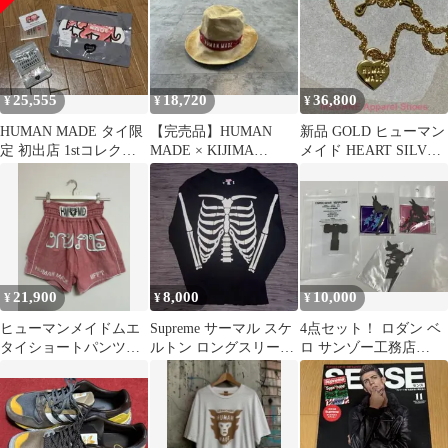
25,555
18,720
36,800
¥
¥
¥
HUMAN MADE タイ限
【完売品】HUMAN
新品 GOLD ヒューマン
定 初出店 1stコレクシ
MADE × KIJIMA
メイド HEART SILVER
ョン 3点セット
TAKAYUKI 23SS
NECKLACE
21,900
8,000
10,000
¥
¥
¥
ヒューマンメイドムエ
Supreme サーマル スケ
4点セット！ ロダン ベ
タイショートパンツシ
ルトン ロングスリーブ
ロ サンゾー工務店
ョーツハーフパンツ
ブラック
BYCRUISE アシモクラ
humanmade
フツ