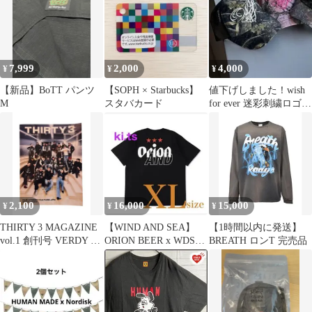
7,999
2,000
4,000
¥
¥
¥
【新品】BoTT パンツ
【SOPH × Starbucks】
値下げしました！wish
M
スタバカード
for ever 迷彩刺繍ロゴメ
ッシュキャップ
2,100
16,000
15,000
¥
¥
¥
THIRTY 3 MAGAZINE
【WIND AND SEA】
【1時間以内に発送】
vol.1 創刊号 VERDY 雑
ORION BEER x WDS
BREATH ロンT 完売品
誌
OG LOGO T