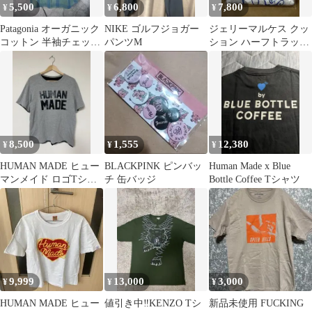
5,500
6,800
7,800
¥
¥
¥
Patagonia オーガニック
NIKE ゴルフジョガー
ジェリーマルケス クッ
コットン 半袖チェック
パンツM
ション ハーフトラック
シャツ S
ジェリー鵜飼 ネイタル
デザイン
8,500
1,555
12,380
¥
¥
¥
HUMAN MADE ヒュー
BLACKPINK ピンバッ
Human Made x Blue
マンメイド ロゴTシャ
チ 缶バッジ
Bottle Coffee Tシャツ
ツ グレー 初期 L 超
希少
9,999
13,000
3,000
¥
¥
¥
HUMAN MADE ヒュー
値引き中‼️KENZO Tシ
新品未使用 FUCKING