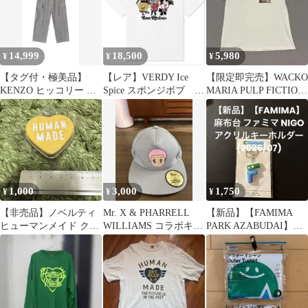
14,999
18,500
5,980
¥
¥
¥
【タグ付・極美品】
【レア】VERDY Ice
【限定即完売】WACKO
KENZO ヒッコリー ス
Spice スポンジボブ ト
MARIA PULP FICTION
トライプ カーゴパンツ
リプルコラボTシャツ
Tシャツ
ベルト付
1,000
3,000
1,750
¥
¥
¥
【非売品】ノベルティ
Mr. X & PHARRELL
【新品】【FAMIMA
ヒューマンメイド クリ
WILLIAMS コラボキャ
PARK AZABUDAI】キ
ップ入り缶 文房具 黄色
ップ
ーホルダーNIGO®