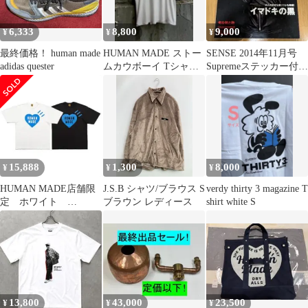
6,333
8,800
9,000
¥
¥
¥
最終価格！ human made
HUMAN MADE ストー
SENSE 2014年11月号
adidas quester
ムカウボーイ Tシャツ
Supremeステッカー付
XL NIGO
未使用
15,888
1,300
8,000
¥
¥
¥
HUMAN MADE店舗限
J.S.B シャツ/ブラウス S
verdy thirty 3 magazine T
定 ホワイト
ブラウン レディース
shirt white S
HM31TE051 ノベルテ
ィ付
13,800
43,000
23,500
¥
¥
¥