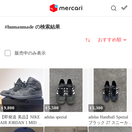
#humanmade の検索結果
並び替え
販売中のみ表示
9,800
5,500
5,300
¥
¥
¥
【即発送 美品】NIKE
adidas spezial
adidas Handball Spezial
AIR JORDAN 1 MID ク
ブラック 27 スニーカー
ラフト 27cm
箱有