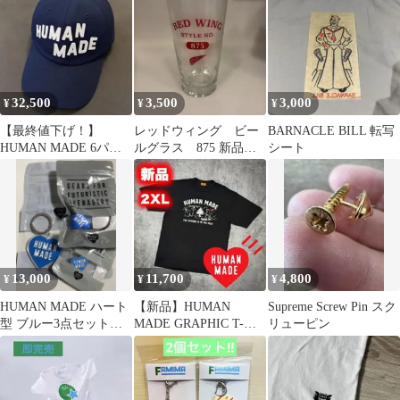
32,500
3,500
3,000
¥
¥
¥
【最終値下げ！】
レッドウィング ビー
BARNACLE BILL 転写
HUMAN MADE 6パネ
ルグラス 875 新品
シート
ルツイルベースボール
マグカップ グラス
キャップネイビー
①
13,000
11,700
4,800
¥
¥
¥
HUMAN MADE ハート
【新品】HUMAN
Supreme Screw Pin スク
型 ブルー3点セットア
MADE GRAPHIC T-
リューピン
クキー ピンズ ヘアゴム
SHIRT BLACK 2XL