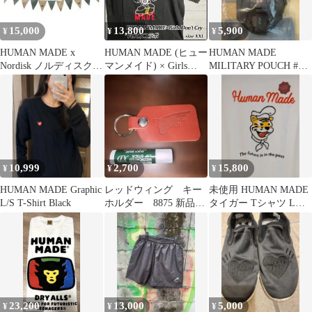
15,000
13,800
5,900
¥
¥
¥
HUMAN MADE x
HUMAN MADE (ヒュー
HUMAN MADE
Nordisk ノルディスク
マンメイド) × Girls
MILITARY POUCH #3
Flag Lines 2個
Don't Cry Verdy Vick T
GRAY
シャツ T-Shirt XXL コ
ットン ヴェルディ ヴィ
ック プリント クルーネ
ック 半袖Tシャツ カッ
トソー ブラック
10,999
2,700
15,800
¥
¥
¥
HUMAN MADE Graphic
レッドウィング キー
未使用 HUMAN MADE
L/S T-Shirt Black
ホルダー 8875 新品
タイガー Tシャツ Lサ
非売品
イズ白 ヒューマンメイ
ド
23,200
13,000
5,000
¥
¥
¥