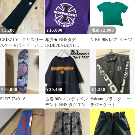
1,280
15,000
2,000
¥
¥
現在 ¥
GRIZZLY グリズリー
希少★ NHSタグ
NIKE 90s レア tシャツ
スケートボード デッ
INDEPENDENT
キテープ スケボー 専
TRUCK アイアンクロ
用箱発送
ス Tシャツ
10,000
20,400
4,250
¥
¥
¥
SLD7.75x31.8
古着 00's インディペン
Volcom ブラック コー
デント NHS タグ Tシャ
チジャケット
ツ アイアンクロス 黒