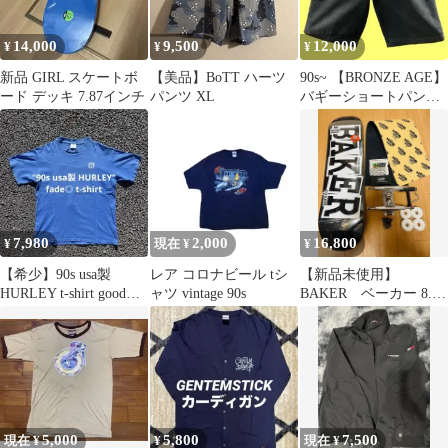
14,000
9,500
12,000
¥
¥
¥
新品 GIRL スケートボ
【美品】BoTT ハーツ
90s~ 【BRONZE AGE】
ード デッキ 7.87インチ
パンツ XL
バギーショートパンツ
黒 オールドスケート
7,980
2,000
16,800
¥
現在 ¥
¥
【希少】90s usa製
レア コロナビール tシ
【新品未使用】
HURLEY t-shirt good
ャツ vintage 90s
BAKER ベーカー 8.0
fade❗️
インチ コンプリートス
ケートボード
5,000
5,800
7,500
現在 ¥
¥
現在 ¥