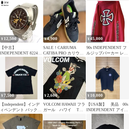
ーブT
ト メンズ レディース
12,500
4,900
45,000
¥
¥
¥
【中古】
SALE！CARIUMA
90s INDEPENDENT フ
INDEPENDENT 8224
CATIBA PRO カリウ
ルジップパーカー レッ
自動巻き 腕時計 メッシ
マ 美品
ド アイアンクロス
ュベルト
7,500
2,600
10,000
¥
¥
¥
【independent】インデ
VOLCOM HAWAII フラ
【USA製】 美品 00s
ィペンデント バックプ
ガール ハワイ Tシ
INDEPENDENT アイア
リント Tシャツ ブラッ
ャツ ブラック
ンクロス T L
ク