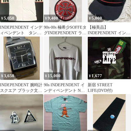
5,050
9,400
5,000
¥
¥
¥
INDEPENDENT インデ
90s-00s 極希少SOFFEタ
【極美品】
ィペンデント タンク
グINDEPENDENT ラグ
INDEPENDENT インデ
トップ Indyノースリ
ランTシャツ Ｌ
ィペンデント キャップ
ーブ②
刺繍ロゴ
3,650
15,000
1,677
¥
¥
¥
INDEPENDENT 腕時計
90s INDEPENDENT イ
新宿 STREET
スクエア ブラック文字
ンディペンデント NHS
LIFE(DVD付)
盤 新品電池交換済み
タグ XL