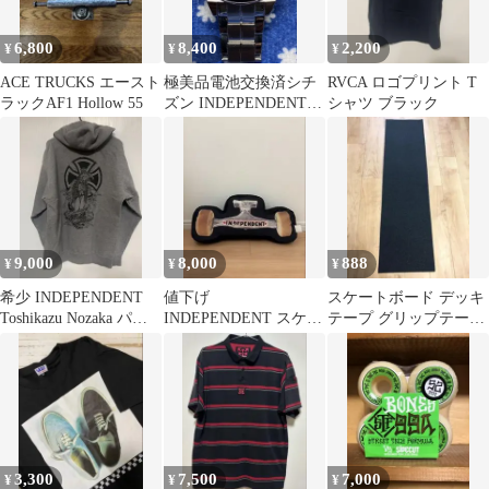
6,800
8,400
2,200
¥
¥
¥
ACE TRUCKS エースト
極美品電池交換済シチ
RVCA ロゴプリント T
ラックAF1 Hollow 55
ズン INDEPENDENT
シャツ ブラック
クロノグラフ 腕時計 白
文字盤
9,000
8,000
888
¥
¥
¥
希少 INDEPENDENT
値下げ
スケートボード デッキ
Toshikazu Nozaka パー
INDEPENDENT スケー
テープ グリップテープ
カーMサイズ
トボード トラック クッ
無地 黒 9×33インチ
ション
3,300
7,500
7,000
¥
¥
¥