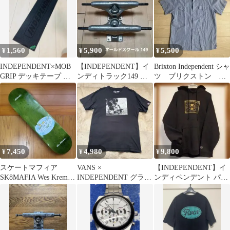
1,560
5,900
5,500
¥
¥
¥
INDEPENDENT×MOB
【INDEPENDENT】イ
Brixton Independent シャ
GRIP デッキテープ 専
ンディトラック149 オ
ツ ブリクストン イ
用箱梱包発送
ールドスクール穴 2個
ンディペンデント
セット
7,450
4,980
9,800
¥
¥
¥
スケートマフィア
VANS ×
【INDEPENDENT】イ
SK8MAFIA Wes Kremer
INDEPENDENT グラフ
ンディペンデント パー
スケートボード デッキ
ィック Tシャツ 黒 Ｌ
カー 黒