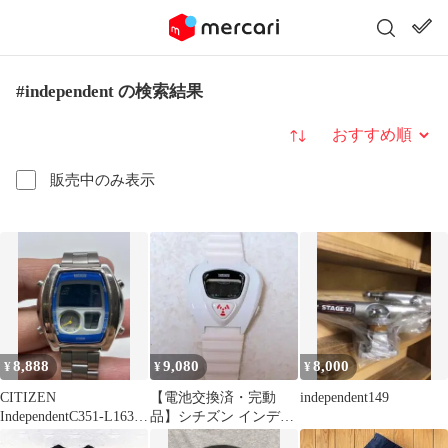
#independent の検索結果
並び替え
販売中のみ表示
8,888
9,080
8,000
¥
¥
¥
CITIZEN
【電池交換済・完動
independent149
IndependentC351-L16335
品】シチズン インディ
稼働青アナデジメンズ
ペンデント 1481010