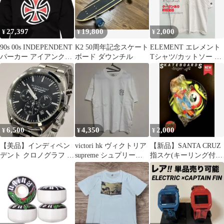
27,397
19,800
2,000
¥
¥
¥
90s 00s INDEPENDENT
K2 50周年記念スケート
ELEMENT エレメント
パーカー アイアンクロ
ボード ダウンチル
Tシャツ/カットソー XL
ス ブラック
ホワイト メンズ レディ
ース
6,500
4,350
2,000
¥
¥
¥
【美品】インディペン
victori hk ヴィクトリア
【新品】SANTA CRUZ
デント クロノグラフ 腕
supreme シュプリーム T
指スケ(キーリング付
時計 ブラック 洗浄・電
シャツ
き） ♦️TECH DECK♦️
池交換済 3420
independent メンズ ウォ
ッチ 定番 スマート