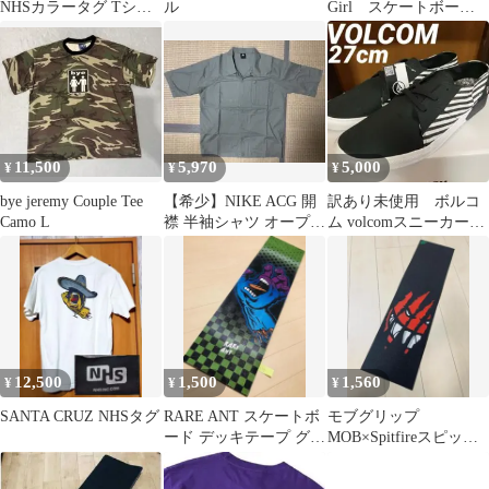
NHSカラータグ Tシャ
ル
Girl スケートボード
ツ
デッキ8.0*31.5
11,500
5,970
5,000
¥
¥
¥
bye jeremy Couple Tee
【希少】NIKE ACG 開
訳あり未使用 ボルコ
Camo L
襟 半袖シャツ オープン
ム volcomスニーカー
カラー 短丈 Lサイズ相
LO FI SHOE
当
12,500
1,500
1,560
¥
¥
¥
SANTA CRUZ NHSタグ
RARE ANT スケートボ
モブグリップ
ード デッキテープ グリ
MOB×Spitfireスピット
ップテープ エア抜き加
ファイア デッキテー
工
プ 専用箱発送