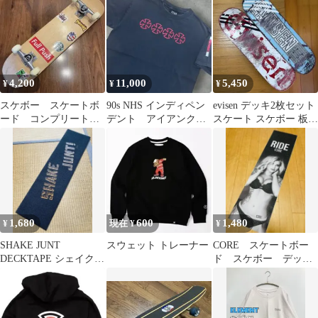
用箱発送
ト ミドル丈 半袖 クル
ーネック(丸首) メンズ
4,200
11,000
5,450
¥
¥
¥
スケボー スケートボ
90s NHS インディペン
evisen デッキ2枚セット
ード コンプリート
デント アイアンクロ
スケート スケボー 板
ジャンク 7.6インチ
ス Tシャツ オールドス
skate エビセン
子供用 女性用
ケート
1,680
600
1,480
¥
現在 ¥
¥
SHAKE JUNT
スウェット トレーナー
CORE スケートボー
DECKTAPE シェイクジ
ド スケボー デッキ
ャント デッキテープ専
テープ 専用箱発送
用箱発送