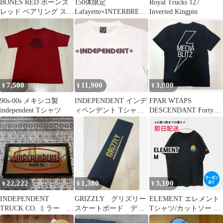
BONES RED ボーンズ
150体限定
Royal Trucks 127
レッド ベアリング スケ
Lafayette×INTERBREE
Inverted Kingpin
ートボード+スペーサー
D Lo
7,500
11,900
3,800
¥
¥
¥
90s-00s メキシコ製
INDEPENDENT インデ
FPAR WTAPS
independent Tシャツ
ィペンデント Tシャツ
DESCENDANT Forty
ホワイト E.C
percent Tシャツ
22,222
1,380
3,100
¥
¥
¥
INDEPENDENT
GRIZZLY グリズリー
ELEMENT エレメント
TRUCK CO. ミラー サ
スケートボード デッ
Tシャツ/カットソー M
イン 鏡 看板 スケボー
キテープ スケボー 専
ブラック バックプリン