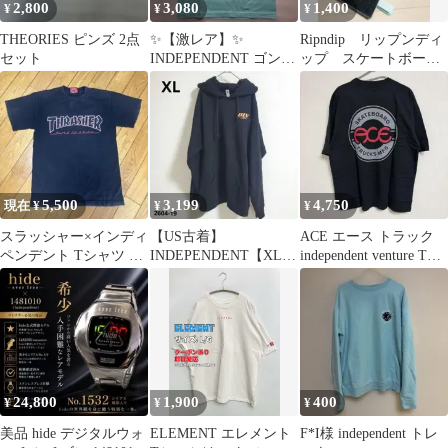
2,800
3,080
1,400
¥
¥
¥
THEORIES ピンズ 2点
✨【激レア】✨
Ripndip リップンディ
セット
INDEPENDENT ゴンズ
ップ スケートボー
Mr.HANGER 新品タグ
ド デッキテープ 専
付
用箱梱包発送
5,500
3,199
4,750
現在 ¥
¥
¥
スラッシャー×インディ
【US古着】
ACE エース トラック
ペンデント Tシャツ S
INDEPENDENT【XL】
independent venture Tシ
サイズ
肉厚プルオーバーパー
ャツ
カー
24,800
1,900
400
¥
¥
¥
美品 hide デジタルウォ
ELEMENT エレメント
F*I様 independent トレ