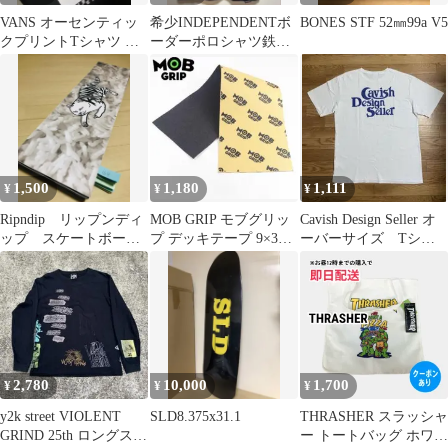
VANS オーセンティッ
希少INDEPENDENTボ
BONES STF 52㎜99a V5
クプリントTシャツ 美
ーダーポロシャツ鉄十
品 ☺︎
字スケート00s古着XL
1,500
1,180
1,111
¥
¥
¥
Ripndip リップンディ
MOB GRIP モブグリッ
Cavish Design Seller オ
ップ スケートボー
プ デッキテープ 9×33
ーバーサイズ Tシャ
ド デッキテープ 専
専用箱梱包発送
ツKOREA製
用箱梱包発送
2,780
10,000
1,700
¥
¥
¥
y2k street VIOLENT
SLD8.375x31.1
THRASHER スラッシャ
GRIND 25th ロングスリ
ー トートバッグ ホワイ