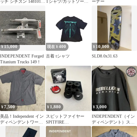
ッチ シチズン 1481010
Tシャツ/カットソー
ーナー
時計x japan
L/G ホワイト メンズ レ
ディース
15,000
400
10,000
¥
現在 ¥
¥
INDEPENDENT Forged
古着 tシャツ
SLD8.0x31.63
Titanium Trucks 149！
7,500
1,880
3,000
¥
¥
¥
美品！Independent イン
スピットファイヤー
INDEPENDENT（イン
ディペンデントワーク
SPITFIRE
ディペンデント）スウ
シャツ スケートボード
CHEAPSHOTS ベアリ
ェット/L/グレー
ング