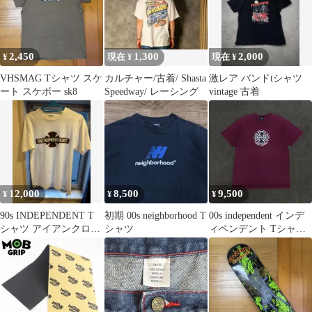
2,450
1,300
2,000
¥
現在 ¥
現在 ¥
VHSMAG Tシャツ スケ
カルチャー/古着/ Shasta
激レア バンドtシャツ
ート スケボー sk8
Speedway/ レーシング
vintage 古着
12,000
8,500
9,500
¥
¥
¥
90s INDEPENDENT T
初期 00s neighborhood T
00s independent インデ
シャツ アイアンクロ
シャツ
ィペンデント Tシャツ
ス Mサイズ
アイアンクロス OLD
SKATE ビンテージ 古
着 半袖