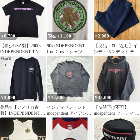
D380
8,700
1,100
2,980
¥
現在 ¥
¥
【希少USA製】2000s
90s INDEPENDENT
【良品・ロゴなし】イ
INDEPENDENT Tシャ
Iron Cross Tシャツ
ンディペンデント テー
ツ M 黒 両面ロゴ
vintage
パードワークパンツ
W36 メンズ 紺
2,090
12,800
35,000
¥
¥
¥
美品✨【アメリカ古
インディペンデント
【※値下げ不可】
着】INDEPENDENT ス
independent アイアンク
independent フーディ ア
ウェット L 裏起毛
ロス ロンT 袖プリント
イアンクロス NHS 希少