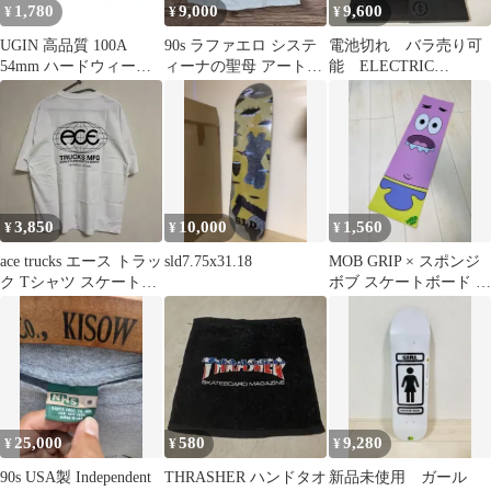
1,780
9,000
9,600
¥
¥
¥
UGIN 高品質 100A
90s ラファエロ システ
電池切れ バラ売り可
54mm ハードウィール
ィーナの聖母 アートT
能 ELECTRIC
4個セット スケートボ
シャツ USA製
CAPTAIN FIN コラボ
ード
時計
3,850
10,000
1,560
¥
¥
¥
ace trucks エース トラッ
sld7.75x31.18
MOB GRIP × スポンジ
ク Tシャツ スケートボ
ボブ スケートボード デ
ード skate
ッキテープ 専用箱梱包
発送
25,000
580
9,280
¥
¥
¥
90s USA製 Independent
THRASHER ハンドタオ
新品未使用 ガール