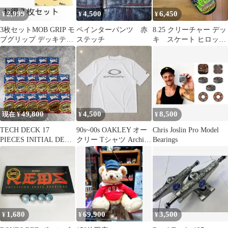
2,999
4,500
6,450
¥
¥
¥
3枚セットMOB GRIP モ
ペインターパンツ 赤
8.25 クリーチャー デッ
ブグリップ デッキテー
ステッチ
キ スケート ヒロット
プ 9×33 専用箱梱包発
ン 板
送
49,800
4,500
8,500
現在 ¥
¥
¥
TECH DECK 17
90s~00s OAKLEY オー
Chris Joslin Pro Model
PIECES INITIAL DEAD
クリー Tシャツ Archive
Bearings
STOCK
Y2K 復刻
1,680
69,900
3,500
¥
¥
¥