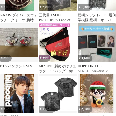
2,000
2,800
1,380
¥
¥
¥
J-AXIS ダイバーズウォ
三代目 J SOUL
総柄シャツ レトロ 幾何
ッチ クォーツ 腕時計
BROTHERS Land of
学模様 総柄 オーバー
すぐ使えます 電池交
Promise
サイズ 韓国製 M
換済み
vintage
399
399
3,600
¥
¥
¥
BTS バンタン RM V
MIZUNO 斜めがけリュ
HOPE ON THE
ック J S Sバッグ 赤＆
STREET weverse アーリ
黒
ーバード特典 トレカ
2,599
17,500
2,180
¥
¥
¥