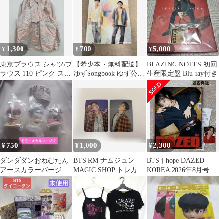
1,300
700
5,000
¥
¥
¥
東京ブラウス シャツ/ブ
【希少本・無料配送】
BLAZING NOTES 初回
ラウス 110 ピンク スト
ゆずSongbook ゆず公式
生産限定盤 Blu-ray付き
ライプ柄 ミドル丈 長袖
バンドスコア
ボウタイ襟 レディース
750
1,000
2,300
¥
¥
¥
ダンダダンおねむたん
BTS RM ナムジュン
BTS j-hope DAZED
アースカラーバージョ
MAGIC SHOP トレカ公
KOREA 2026年8月号 和
ン
式 2枚セット
訳付