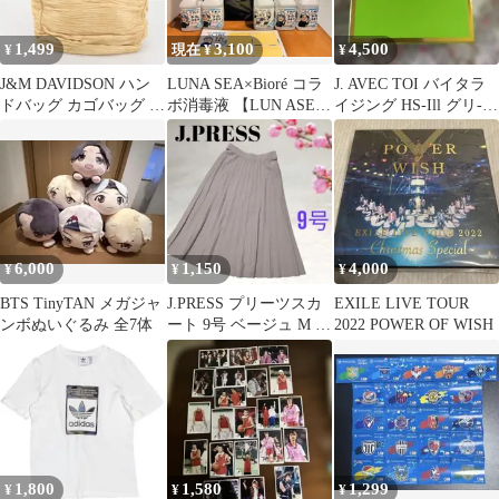
1,499
3,100
4,500
¥
現在 ¥
¥
J&M DAVIDSON ハン
LUNA SEA×Bioré コラ
J. AVEC TOI バイタラ
ドバッグ カゴバッグ ベ
ボ消毒液 【LUN ASEA
イジング HS-Ill グリ-ン
ージュ×ブラウン
復活祭武道館限定】
ボックス
6,000
1,150
4,000
¥
¥
¥
BTS TinyTAN メガジャ
J.PRESS プリーツスカ
EXILE LIVE TOUR
ンボぬいぐるみ 全7体
ート 9号 ベージュ M ロ
2022 POWER OF WISH
ング オンワード樫山
1,800
1,580
1,299
¥
¥
¥