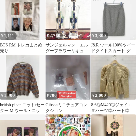
コラパティシエ
ブランドロゴ 半袖 ミモ
ワーグラス
レ・半端丈 レディース
1,111
2,760
3,300
¥
¥
¥
BTS RM トレカまとめ
サンジェルマン エル
J&R ウール100%ツイー
売り
ダーフラワーリキュー
ドタイトスカート グレ
ル 空き瓶 St-germain
ー S日本製 フロントス
2本
リット
1,300
700
2,000
¥
¥
¥
british piper ニット/セー
Gibsonミニチュアコレ
8.6◎M420◎ジェイエ
ター M ウール・ニット
クション
ヌハーツ◎ハート◎ク
その他総柄 ミドル丈 長
リーム◎パフスリーブ
袖 Vネック メンズ