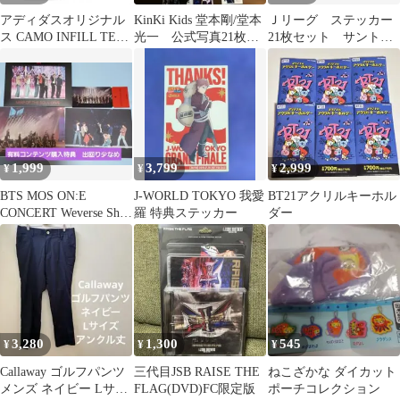
アディダスオリジナル
KinKi Kids 堂本剛/堂本
Ｊリーグ ステッカー
ス CAMO INFILL TEE
光一 公式写真21枚セ
21枚セット サントリ
トレフォイル Tシャツ
ット
ー生ビール
1,999
3,799
2,999
¥
¥
¥
BTS MOS ON:E
J-WORLD TOKYO 我愛
BT21アクリルキーホル
CONCERT Weverse Shop
羅 特典ステッカー
ダー
予約特典
3,280
1,300
545
¥
¥
¥
Callaway ゴルフパンツ
三代目JSB RAISE THE
ねこざかな ダイカット
メンズ ネイビー Lサイ
FLAG(DVD)FC限定版
ポーチコレクション