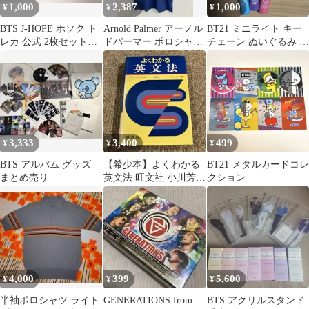
1,000
2,387
1,000
¥
¥
¥
BTS J-HOPE ホソク ト
Arnold Palmer アーノル
BT21 ミニライト キー
レカ 公式 2枚セット
ドパーマー ポロシャツ
チェーン ぬいぐるみ マ
MAGIC SHOP
XS ブルー 無地 ワンポ
スコット ピンバッジセ
イント 半袖 レディース
ット
3,333
3,400
499
¥
¥
¥
BTS アルバム グッズ
【希少本】よくわかる
BT21 メタルカードコレ
まとめ売り
英文法 旺文社 小川芳男
クション
赤尾好夫 J.B.ハリス
4,000
399
5,600
¥
¥
¥
半袖ポロシャツ ライト
GENERATIONS from
BTS アクリルスタンド