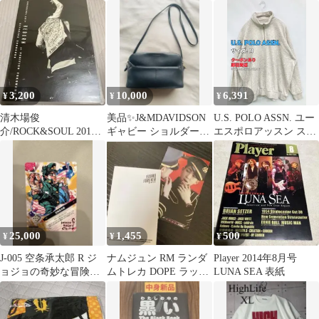
ズ アンクル丈
3,200
10,000
6,391
¥
¥
¥
清木場俊
美品✨J&MDAVIDSON
U.S. POLO ASSN. ユー
介/ROCK&SOUL 2017
ギャビー ショルダーバ
エスポロアッスン スウ
REBORN at
ッグ 黒 クロスボディ
ェット M グレー コッ
PACIFICO…
本革
トン スウェット 裏起毛
無地 ワンポイント ブラ
ンドロゴ 長袖 レディー
ス
25,000
1,455
500
¥
¥
¥
J-005 空条承太郎 R ジ
ナムジュン RM ランダ
Player 2014年8月号
ョジョの奇妙な冒険
ムトレカ DOPE ラップ
LUNA SEA 表紙
ABC abcカード 箔押し
モンスター BTS young