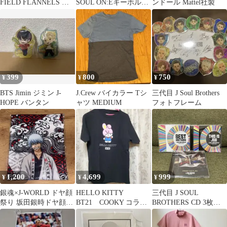
FIELD FLANNELS キ
SOUL ON:Eキーホルダ
ンドール Mattel社製
ャップ USA製
ー
399
800
750
¥
¥
¥
BTS Jimin ジミン J-
J.Crew バイカラー Tシ
三代目 J Soul Brothers
HOPE バンタン
ャツ MEDIUM
フォトフレーム
1,200
4,699
999
¥
¥
¥
銀魂×J-WORLD ドヤ顔
HELLO KITTY
三代目 J SOUL
祭り 坂田銀時ドヤ顔巾
BT21 COOKY コラボ
BROTHERS CD 3枚セ
着
Tシャツ M
ット