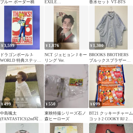
ブルー ボーダー柄
EXILE
香水セット VT-BTS
TRIBE/GENERATION…
3,599
1,876
1,300
¥
¥
¥
ドラゴンボール J-
NCT ジェヒョン J キー
BROOKS BROTHERS
WORLD 特典ステッカ
リング Ver.
ブルックスブラザーズ
ー ベジータ
シャツ/ブラウス USA
18 スカイブルー コット
ン チェック柄 半袖 ボ
タンダウン メンズ
499
550
699
¥
¥
¥
中島颯太
東映特撮シリーズ石ノ
BT21 クッキーチャーム
(FANTASTICS)2nd写真
森ヒーローズ
コット2 COOKY RJ 2個
集『THE SELF』
セット