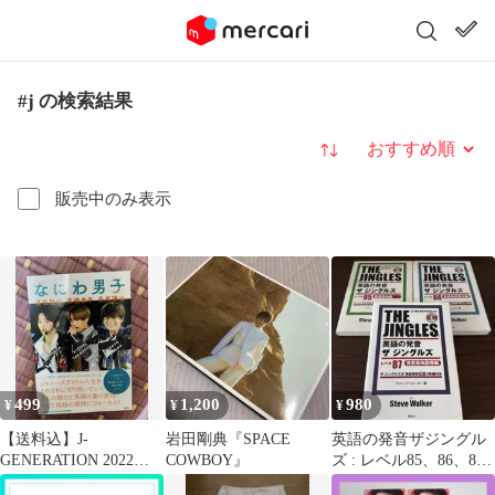
#j の検索結果
並び替え
販売中のみ表示
499
1,200
980
¥
¥
¥
【送料込】J-
岩田剛典『SPACE
英語の発音ザジングル
GENERATION 2022年
COWBOY』
ズ : レベル85、86、87
10月号増刊 なにわ男子
3冊セット CD付き