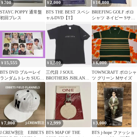
700
2,000
10,000
¥
¥
¥
STAYC POPPY 通常盤
BTS THE BEST スペシ
BRIEFING GOLF ポロ
初回プレス
ャルDVD【T】
シャツ ネイビー Sサイ
ズ
15,555
1,500
6,000
¥
¥
¥
BTS DVD ブルーレイ
三代目 J SOUL
TOWNCRAFT ポロシャ
ランダムトレカ SUGA
BROTHERS JSBLAND
ツ グリーン Mサイズ
ユンギ
Tシャツ(M)
7,000
2,999
3,000
¥
¥
¥
J.CREW別注 EBBETS
BTS MAP OF THE
BTS j-hope ファッショ