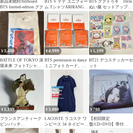
新品未開封/billboard
BTS V テテ ユニフォー
BTS グクトゥギ 10cm
BTS limited-edition グク
ム TシャツARIRANG
ぬい服 セットアップ
日本限定 ポップアップ
スイカ
3,400
4,999
1,199
¥
¥
¥
BATTLE OF TOKYO 深
BTS permission to dance
BT21 デコステッカーセ
堀未来 フォトTシャツ
ミニフォトカード、ラ
ット
(L)
キドロアクスタ
1,199
3,000
700
¥
¥
¥
フランスアンティーク
LACOSTE ラコステ ワ
【初回限定
ピンバッチ
ンピース 34 ネイビー
盤/CD+DVD】帯付
J.P.POTTIER 有名ショ
コットン ワンポイント
Fayray HOURGLASS ア