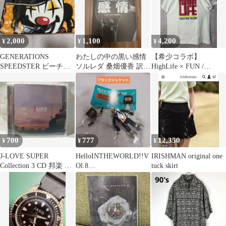
2,000
1,100
4,200
¥
¥
¥
GENERATIONS
わたしの中の黒い感情
【希少コラボ】
SPEEDSTER ビーチタ
ソルレダ 桑畑優香 訳
HighLife × FUN /
オル
【定価1500円＋税】
OBSESSION グラフィ
ック
700
777
12,350
¥
¥
¥
J-LOVE SUPER
HelloINTHEWORLD!!V
IRISHMAN original one
Collection 3 CD 邦楽 コ
Ol.8
tuck skirt
ンピレーション
bALAbASEBikeman17