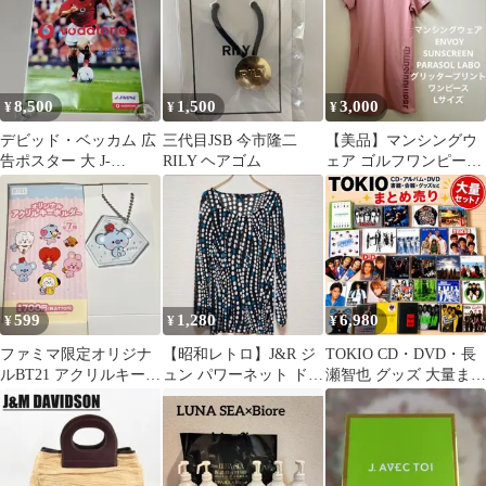
8,500
1,500
3,000
¥
¥
¥
デビッド・ベッカム 広
三代目JSB 今市隆二
【美品】マンシングウ
告ポスター 大 J-
RILY ヘアゴム
ェア ゴルフワンピース
PHONE
モックネック Lサイズ
ピンク
599
1,280
6,980
¥
¥
¥
ファミマ限定オリジナ
【昭和レトロ】J&R ジ
TOKIO CD・DVD・長
ルBT21 アクリルキーホ
ュン パワーネット ドッ
瀬智也 グッズ 大量まと
ルダー KOYA
ト柄 トップス チュニッ
め売り セット
ク S