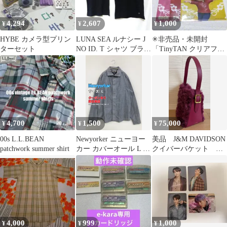
4,294
2,607
1,000
¥
¥
¥
HYBE カメラ型プリン
LUNA SEA ルナシー J
✳非売品・未開封
ターセット
NO ID. T シャツ ブラッ
「TinyTAN クリアファ
ク M マリア
イル」紅茶花伝 3種セ
ット✳BTS✳
4,700
1,500
75,000
¥
¥
¥
00s L.L.BEAN
Newyorker ニューヨー
美品 J&M DAVIDSON
patchwork summer shirt
カー カバーオール L ブ
クイバーバケット
ルー コットン フードな
MINI
し ボタン留め メンズ
4,000
999
1,000
¥
¥
¥