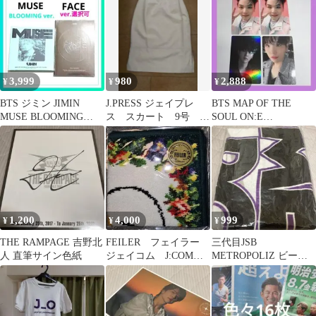
3,999
980
2,888
¥
¥
¥
BTS ジミン JIMIN
J.PRESS ジェイプレ
BTS MAP OF THE
MUSE BLOOMING
ス スカート 9号
SOUL ON:E
FACE CD 未開封
白 ボックス
PHOTOBOOK SUGA
1,200
4,000
999
¥
¥
¥
THE RAMPAGE 吉野北
FEILER フェイラー
三代目JSB
人 直筆サイン色紙
ジェイコム J:COM
METROPOLIZ ビーチ
ZAQ ざっくう ハンカ
タオル
チ