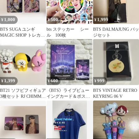
1,000
500
1,999
¥
¥
¥
BTS SUGA ユンギ
bts ステッカー シー
BTS DALMAJUNG バッ
MAGIC SHOP トレカ公
ル 100枚
ジセット
式 2枚セット
1,399
600
999
¥
¥
¥
BT21 ソフビフィギュア
《BTS》ライブビュー
BTS VINTAGE RETRO
3種セット RJ CHIMMY
イングカード＆ポスト
KEYRING 06 V
COOKY
カード