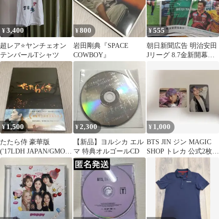
3,400
800
555
¥
¥
¥
超レア⭐ヤンチェオン
岩田剛典『SPACE
朝日新聞広告 明治安田
テンバールTシャツ
COWBOY』
Jリーグ 8.7金新開幕
三浦知良 長田英
寿 香川真司
1,500
2,300
1,000
¥
¥
¥
たたら侍 豪華版
【新品】ヨルシカ エル
BTS JIN ジン MAGIC
('17LDH JAPAN/GMOイ
マ 特典オルゴールCD
SHOP トレカ 公式2枚セ
ンターネットグループ/
ット
エイ…