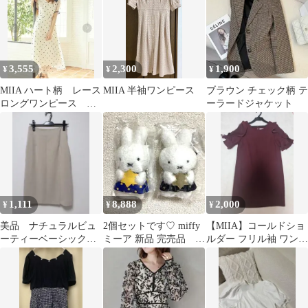
3,555
2,300
1,900
¥
¥
¥
MIIA ハート柄 レース
MIIA 半袖ワンピース
ブラウン チェック柄 テ
ロングワンピース 透
ーラードジャケット
け感 白 FREF size
1,111
8,888
2,000
¥
¥
¥
美品 ナチュラルビュ
2個セットです♡ miffy
【MIIA】コールドショ
ーティーベーシック
ミーア 新品 完売品
ルダー フリル袖 ワンピ
膝丈 スカート ペン
MIIA ミッフィー
ース ボルドー パーティ
シルスカート
結婚式