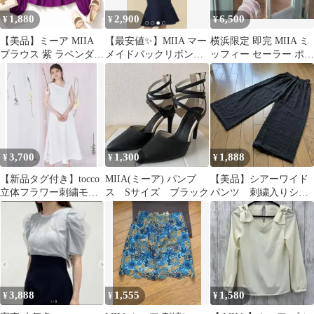
1,880
2,900
6,500
¥
¥
¥
【美品】ミーア MIIA
【最安値✨】MIIA マー
横浜限定 即完 MIIA ミ
ブラウス 紫 ラベンダ
メイドバックリボンデ
ッフィー セーラー ポー
ー F ボリューム袖
ニムスカート
チ ホワイト マリン
きれいめ
3,700
1,300
1,888
¥
¥
¥
【新品タグ付き】tocco
MIIA(ミーア) パンプ
【美品】シアーワイド
立体フラワー刺繍モチ
ス Sサイズ ブラック
パンツ 刺繍入りシア
ーフ付きアシメカラー
ーパンツ カットワー
ワンピース
クシアーパンツ
3,888
1,555
1,580
¥
¥
¥