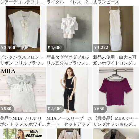
シアーデコルテフリル
ライダル ドレス 2次
丈ワンピース
ニットTOP 黒 ブラック
会
2,500
4,600
1,222
¥
¥
¥
ピンクハウスフロント
新品タグ付きダブルフ
新品未使用！白大人可
リボン フリルブラウス
リル五分袖ブラウスホ
愛いホワイトロングワ
訳あり
ワイト
ンピースリゾートドレ
ス海外旅行セレブ
980
2,000
650
¥
¥
¥
美品✨MIIA フリル リ
MIIA ノースリーブ ス
【極美品】MIIA シャー
ボン トップス ホワイト
カート セットアップ
リングオフショルダー
フリーサイズ フェミニ
トップス パープル
ン