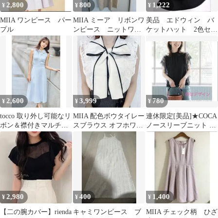
2,800
800
1,222
¥
¥
¥
MIIA ワンピース パー
MIIA ミーア リボンワ
美品 エドウィン バ
プル
ンピース ニットワン
ケットハット 2色セッ
ピース
ト
2,600
3,999
780
¥
¥
¥
tocco 取り外し可能なリ
MIIA 配色ボウタイレー
連休限定[美品]★COCA
ボン＆襟付きマルチＷ
スブラウス オフホワイ
ノースリーブニット シ
ＡＹスリーブニットワ
ト ミーア
ョルダーレース ブラッ
ンピース
ク
2,980
400
1,400
¥
¥
¥
【二の腕カバー】rienda
キャミワンピース ブ
MIIA チェック柄 ひざ