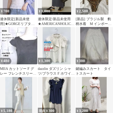
700
1,000
2,500
¥
¥
¥
連休限定[新品未使
連休限定/新品未使用
[新品] ブラジル製 豹
用]★GORGEリブタン
★AMERICANHOLICポ
柄水着 M インポート
クトップ ラウンドネ
コポコナロースカート
ビキニ ヒョウ Maiô
ック白
チャコール
480
1,300
300
¥
¥
¥
MIIA カットソー F グ
dazzlin ダズリン シャ
鍵編みスカート タイ
レー フレンチスリーブ
ツ/ブラウス F ホワイト
トスカート
バックファスナー
サテン 無地 フリル ミ
ドル丈 袖なし スタンド
カラー レディース
5,180
300
3,200
¥
現在 ¥
¥