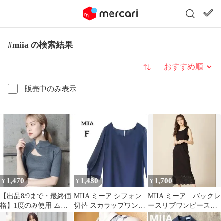
#miia の検索結果
並び替え
販売中のみ表示
1,470
1,480
1,700
¥
¥
¥
【出品8/9まで・最終価
MIIA ミーア シフォン
MIIA ミーア バックレ
格】1度のみ使用 ムル
切替 スカラップワンピ
ースリブワンピース
ーア チャイナタイトハ
ース ネイビー F 7分袖
新品未使用タグ付き