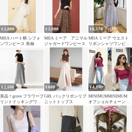
2,800
1,800
6,170
¥
¥
¥
MIIA ハート柄 シフォ
MIIA ミーア アニマル
MIIA ミーア ウエスト
ンワンピース 長袖
ジャガードワンピース
リボンシャツワンピー
ス/チェック
2,600
600
4,800
¥
¥
¥
美品！grove フラワープ
GRL バックリボンリブ
MINIMUMMINIMUM
リントドッキングワン
ニットトップス
オフショルチェーンス
ピース 花柄ワンピー
トラップ長袖カットソ
ス
ー秋 韓国