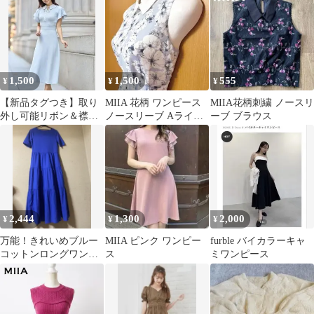
ーフニット
1,500
1,500
555
¥
¥
¥
【新品タグつき】取り
MIIA 花柄 ワンピース
MIIA花柄刺繍 ノースリ
外し可能リボン＆襟付
ノースリーブ Aライン
ーブ ブラウス
きマルチＷＡＹスリー
フレア 配色襟 フリー
ブニットワンピース
2,444
1,300
2,000
¥
¥
¥
万能！きれいめブルー
MIIA ピンク ワンピー
furble バイカラーキャ
コットンロングワンピ
ス
ミワンピース
ース着心地よい青ドレ
スフレア楽ちん