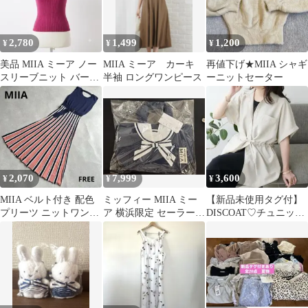
2,780
1,499
1,200
¥
¥
¥
美品 MIIA ミーア ノー
MIIA ミーア カーキ
再値下げ★MIIA シャギ
スリーブニット バーガ
半袖 ロングワンピース
ーニットセーター
ンディ ケーブル切替 F
2,070
7,999
3,600
¥
¥
¥
MIIA ベルト付き 配色
ミッフィー MIIA ミー
【新品未使用タグ付】
プリーツ ニットワンピ
ア 横浜限定 セーラー
DISCOAT♡チュニック
ース ストライプ柄 ロン
トートバッグ
シャツ
グ丈 F