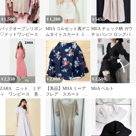
1,500
1,200
545
¥
¥
¥
バックオープンリボン
MIIA コルセット風デニ
MIIA チェック柄 ガウ
♡ドットワンピース
ムタイトスカート ミー
チョパンツ ロングパン
ア
ツ ワイドパンツ ミーア
2,350
2,000
2,500
¥
¥
¥
ZARA ニット ミデ
【美品】MIIA ミーア
MiiA ベルト
ィ ワンピース 美
フレア スカート 花
品 ザラ
柄 ネイビー 春夏