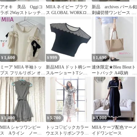
アオキ 美品 Oggiコ
MIIA ネイビー ブラウ
新品 archives パール釦
ラボ 2Wayストレッチツ
ス GLOBAL WORKロン
刺繍切替ワンピース ベ
イル クロップドパンツ
グスカートコーデ売り
ージュ アルシーヴ
1,600
999
1,690
¥
¥
¥
ミーア MIIA 半袖トッ
新品MIIA ドット柄シー
連休限定★Bleu Bleutト
プス フリルリボン オフ
スルーショートTシャ
ートバック A4収納 正
ショルダー 肩出し 肩見
ツ ブラック ミー
方形 モカ
え
ア 黒
1,400
5,700
3,000
¥
¥
¥
MIIA シャツワンピー
トッコ♡ビックカラー
MIIA ケープ配色マーメ
ス Aライン ノース
ウエストリボンフラワ
イドワンピース