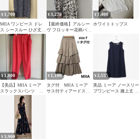
1,700
3,270
1,400
¥
¥
¥
MIIA ワンピース ドレ
【最終価格】アルシー
ホワイトトップス
ス シースルー ひざ丈
ヴ フロッキー花柄パイ
半袖 フリーサイズ
ピングロングワンピー
ス
1,800
1,100
2,555
¥
¥
¥
【美品】MIIA ミーア
タグ付 MIIA ミーア
美品 ミーア ノースリー
スラックスパンツ ピ
サス付ティアードスカ
ブワンピース 膝上丈 ネ
ンク フリー 綺麗
ート ベージュ
イビー チュニック
め オフィス
2WAY
3,900
¥