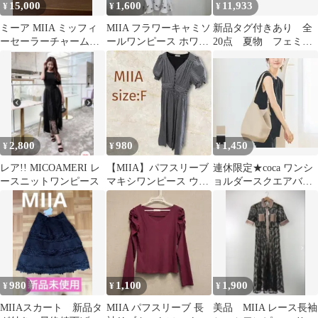
15,000
1,600
11,933
¥
¥
¥
ミーア MIIA ミッフィ
MIIA フラワーキャミソ
新品タグ付きあり 全
ーセーラーチャームポ
ールワンピース ホワイ
20点 夏物 フェミニ
ーチ 横浜限定 2体
ト ロングワンピース
ン まとめ売り
2,800
980
1,450
¥
¥
¥
レア!! MICOAMERI レ
【MIIA】パフスリーブ
連休限定★coca ワンシ
ースニットワンピース
マキシワンピース ウエ
ョルダースクエアバッ
ストシャーリング
ク ライトベージュ
980
1,100
1,900
¥
¥
¥
MIIAスカート 新品タ
MIIA パフスリーブ 長
美品 MIIA レース長袖