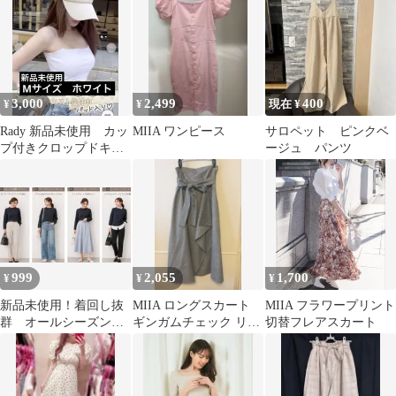
3,000
2,499
400
¥
¥
現在 ¥
Rady 新品未使用 カッ
MIIA ワンピース
サロペット ピンクベ
プ付きクロップドキャ
ージュ パンツ
ミソール ホワイト
999
2,055
1,700
¥
¥
¥
新品未使用！着回し抜
MIIA ロングスカート
MIIA フラワープリント
群 オールシーズン対
ギンガムチェック リボ
切替フレアスカート
応 レディーストップ
ン付き
ス