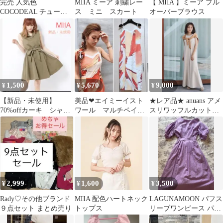
完売 人気色
MIIA ミーア 刺繍レー
【 MIIA 】ミーア プル
COCODEAL チュール
ス ミニ スカート
オーバーブラウス
レイヤートップス
1,500
5,670
9,000
¥
¥
¥
【新品・未使用】
美品❤エイミーイスト
★レア品★ anuans アメ
70%offカーキ シャツ
ワール マルチペイン
スリワッフルカットワ
ワンピース/MIIA
トワンピース オレン
ンピース アイボリー
ジ キャミ Sサイズ
2,999
1,600
3,500
¥
¥
¥
Rady♡その他ブランド
MIIA 配色ハートネック
LAGUNAMOON パフス
９点セット まとめ売り
トップス
リーブワンピース パー
プル M