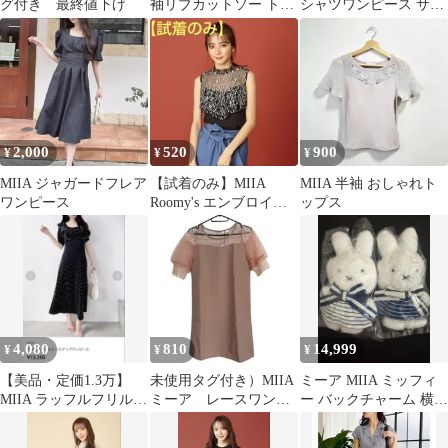
グ付き 最終値下げ
袖リブカットソー トッ
シャツワンピース サイ
プス ボルドー フリーサ
ズF
イズ
2,000
520
900
¥
¥
¥
MIIA ジャガードフレア
【試着のみ】MIIA
MIIA 半袖 おしゃれト
ワンピース
Roomy's エンブロイダ
ップス
リー フリル レース ブ
ラウス
4,080
810
14,999
¥
¥
¥
【美品・定価1.3万】
未使用タグ付き）MIIA
ミーア MIIA ミッフィ
MIIA ラッフルフリルレ
ミーア レースワンピ
ー バックチャーム 横浜
ースアップワンピース
ースドレス ピンク
限定 マスコット
ドット F