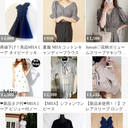
リーブ
ープリーツワンピー
ス ブルー
2,000
950
1,500
¥
¥
¥
再値下げ！美品MIIAミ
夏服 MIIA コットンキ
Junoah♡花柄ボリュー
ーア ネイビードッキン
ャンディーブラウス
ムスリーブマキシワン
グワンピニット×シアー
ピース
チェック
2,980
2,300
1,100
¥
¥
¥
❤新品タグ付❤MIIAミ
【MIIA】シフォンワン
【新品未使用！！】フ
ーア ビジュー付ノース
ピース
レアスリーブ ロングワ
リーブワンピース ピン
ンピース
クベージュF