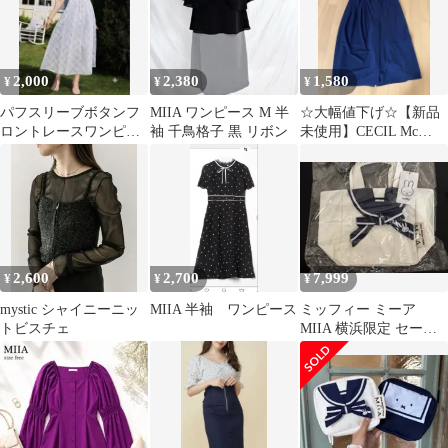
2,000
2,380
1,580
¥
¥
¥
パフスリーブボタンフ
MIIA ワンピース M 半
☆大幅値下げ☆【新品
ロントレースワンピー
袖 千鳥格子 黒 リボン
未使用】CECIL Mc
ス
BEE カジュアル&オシ
ャレ着❣️
2,600
2,700
7,999
¥
¥
¥
mystic シャイニーニッ
MIIA 半袖 ワンピース
ミッフィー ミーア
トビスチェ
MIIA 横浜限定 セーラ
ー トートバッグ