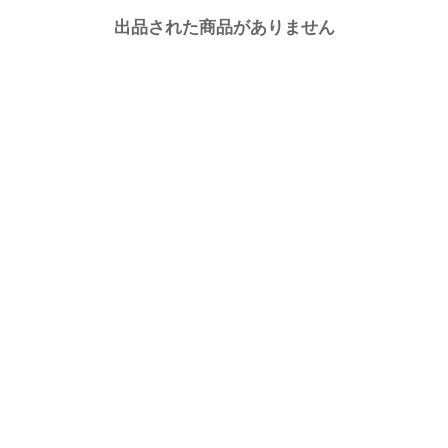
出品された商品がありません