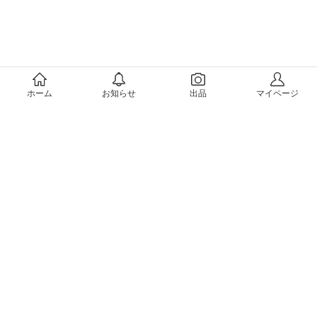
メルカリについて
ホーム
お知らせ
出品
マイページ
会社概要（運営会社）
採用情報
プレスリリース
公式ブログ
プレスキット
メルカリUS
メルカリShops
m department（エムデパ）
ヘルプ
ヘルプセンター（ガイド・お問い合わせ）
メルカリShopsでショップを開設する
メルカリShops ショップ管理画面にログイン
メルカリShops出店者向けガイド
お問い合わせ一覧