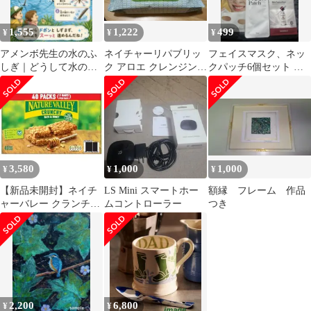
1,555
1,222
499
¥
¥
¥
アメンボ先生の水のふ
ネイチャーリパブリッ
フェイスマスク、ネッ
しぎ｜どうして水の上
ク アロエ クレンジング
クパッチ6個セット 韓
をスーッと行けるの？
シート 80枚入
国コスメ 韓国スキン
自由研究にも
ケア
3,580
1,000
1,000
¥
¥
¥
【新品未開封】ネイチ
LS Mini スマートホー
額縁 フレーム 作品
ャーバレー クランチー
ムコントローラー
つき
オーツ&ハニー 40袋入
り
2,200
6,800
¥
¥