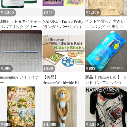
4,300
841
1,500
¥
¥
¥
3個セット★ネイチャー
NATURE - I'm So Pretty
インドで買った大きい
リパブリック グリーン
(ランダムバージョン)
エコバッグ: 生成りコッ
ダーマCICA エッセンシ
トン[32×41 マチ幅12]
ャルパッド
300
990
899
¥
¥
¥
naturaglacé アイライナ
【美品】
新品【 Nature Lab 】 ラ
ー
Benesse/Worldwide Kids
ンドリン フレッシュモ
Nature Blocks
ヒート 詰替 480㎖
888
1,800
3,980
¥
¥
¥