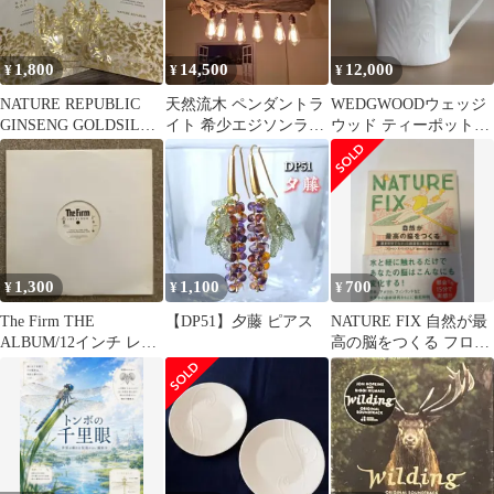
1,800
14,500
12,000
¥
¥
¥
NATURE REPUBLIC
天然流木 ペンダントラ
WEDGWOODウェッジ
GINSENG GOLDSILK 7
イト 希少エジソンラン
ウッド ティーポット
枚
プ6灯 ヴィンテー
NATUREネイチャー
ジ 〜8帖用
0.9L
1,300
1,100
700
¥
¥
¥
The Firm THE
【DP51】夕藤 ピアス
NATURE FIX 自然が最
ALBUM/12インチ レコ
高の脳をつくる フロー
ード hiphop
レンス・ウィリアムズ