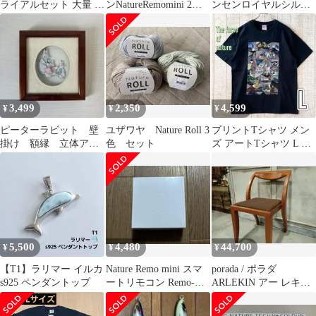
ライアルセット 大量 ま
ンNatureRemomini 2
ンセンロイヤルシルク
とめ売り 約100点
Remo-2W2
4点セット
3,499
2,350
4,599
¥
¥
¥
ピーターラビット 壁
ユザワヤ Nature Roll 3
プリントTシャツ メン
掛け 額縁 立体アー
色 セット
ズ アートTシャツ L ブ
ト絵本 オブジェ イン
ラック 古着
テリア 雑貨 部屋
5,500
4,480
44,700
¥
¥
¥
【T1】ラリマー イルカ
Nature Remo mini スマ
porada / ポラダ
s925 ペンダントップ
ートリモコン Remo-
ARLEKIN アー レキ
2W2 新品未開封
ン ダイニングチェア
①