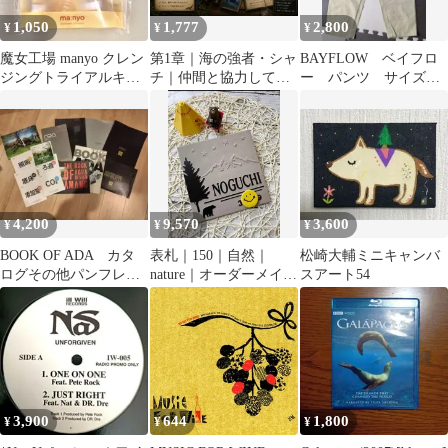
1,050
1,777
2,800
¥
¥
¥
魔女工場 manyo クレン
第1章｜海の強者・シャ
BAYFLOW ベイフロ
ジングトライアルキッ
チ｜仲間と協力して狩
ー パンツ サイズ
ト おまけ付き マニョ
りをする知恵
3(М)
4,200
9,570
3,600
¥
¥
¥
BOOK OF ADA カタ
表札｜150｜自然｜
松崎大輔ミニキャンバ
ログその他パンフレッ
nature｜オーダーメイド
スアート54
ト
｜玄関｜ネームプレー
ト｜ポスト｜看板｜
3,900
644
1,800
¥
¥
¥