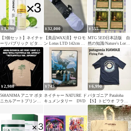
3,390
32,000
555
¥
¥
¥
【3個セット】ネイチャ
【美品WAX済】サロモ
MTG 5ED日本語版 自
ーリパブリック ビタペ
ン Lotus LTD 142cm &
然の知識/Nature's Lore
アC ブレンディングセ
nature SM
４枚
ラムミスト
2,980
745
6,990
¥
¥
¥
568ANIMA アニマ ボタ
ネイチャー NATURE ド
パタゴニア Pataloha
ニカルアートプリント
キュメンタリー DVD
【S】トビウオ フライ
Tシャツ Sベージュ シ
ングフィッシュ
ラカバ