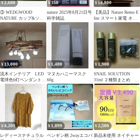
2,600
350
18,800
¥
¥
¥
③ WEDGWOOD
nature 2025年8月21日号
【美品】Nature Remo E
NATURE カップ&ソー
科学雑誌
lite スマート家電 ネイ
サー 1客
チャー
13,000
1,480
1,900
¥
¥
¥
流木インテリア LED
マヌカハニーマスク
SNAIL SOLUTION
電球色6灯ペンダントラ
60g
31ml ２種類まとめ オ
イト 8〜15帖 雰囲気
マケ３本付き
向上保証！
4,200
1,899
2,500
¥
¥
¥
レディースナチュラル
ペンギン柄 2wayエコバ
新品未使用 ネイチャー