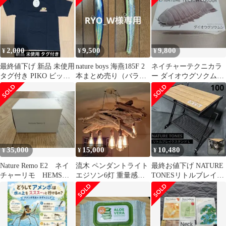
2,000
9,500
9,800
¥
¥
¥
最終値下げ 新品 未使用
nature boys 海燕185F 2
ネイチャーテクニカラ
タグ付き PIKO ビッグ
本まとめ売り（バラ売
ー ダイオウグソクムシ
ロゴ 半袖 Tシャツ L 黒
り可）
フィギュア
35,000
15,000
10,480
¥
¥
¥
Nature Remo E2 ネイ
流木 ペンダントライト
最終お値下げ NATURE
チャーリモ HEMS
エジソン6灯 重量感バ
TONESリトルブレイク
スマートメーター連携
ツグン 〜8帖 リラッ
スタンドL ダークブラ
クス仕様
ウン