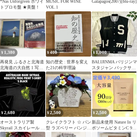
*Nas Unforgiven ホワイ
MUSIC FOR WINE
Galapagos(2007)[blu-ray]
トプロモ盤 ★美盤！
VOL.1
1,380
400
1,000
¥
¥
¥
再発見 ふるさと北海道
知の歴史 : 世界を変え
BALIJINMA バリジンマ
北海道の大自然 1 写真
た21の科学理論
スタジャン バックサガ
集 希少 2冊セット当時
ラ刺繍 777 Y2K L
物 古書
2,680
2,500
2,500
¥
¥
¥
オーストラリア製
クレイクラフト ☆ パン
新品未使用 Nature In リ
Skyrail スカイレール リ
型 ラズベリー パンジー
ポソームビタミンC 90
アルカエルプリントT
のアレンジ ➕ パンダ置
日分 360粒