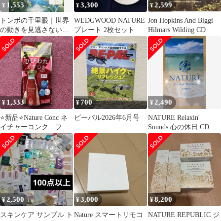
1,555
3,300
2,599
¥
¥
¥
トンボの千里眼｜世界
WEDGWOOD NATURE
Jon Hopkins And Biggi
の動きを見逃さない観
プレート 2枚セット
Hilmars Wilding CD
察力
1,333
700
2,490
¥
¥
¥
⭐️新品⭐️Nature Conc ネ
ビーパル2026年6月号
NATURE Relaxin'
イチャーコンク フッ
Sounds 心の休日 CD 5
トケア ローション
枚組
40ml
2,500
3,000
8,200
¥
¥
¥
スキンケア サンプル ト
Nature スマートリモコ
NATURE REPUBLIC ジ