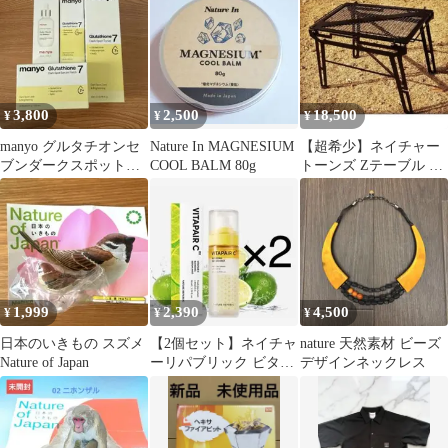
3,800
2,500
18,500
¥
¥
¥
manyo グルタチオンセ
Nature In MAGNESIUM
【超希少】ネイチャー
ブンダークスポットセ
COOL BALM 80g
トーンズ Zテーブル ア
ラム トナー パッチ
イアンテーブル グリル
4点 ②
スタンド 焚火
1,999
2,390
4,500
¥
¥
¥
日本のいきもの スズメ
【2個セット】ネイチャ
nature 天然素材 ビーズ
Nature of Japan
ーリパブリック ビタペ
デザインネックレス
アC ブレンディングセ
ラムミスト