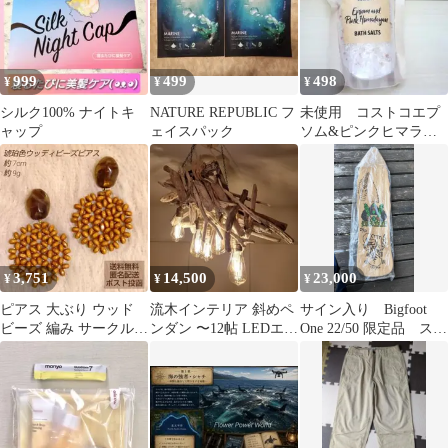
999
499
498
¥
¥
¥
シルク100% ナイトキ
NATURE REPUBLIC フ
未使用 コストコエプ
ャップ
ェイスパック
ソム&ピンクヒマラヤ
250g試供品バスソルト
3,751
14,500
23,000
¥
¥
¥
ピアス 大ぶり ウッド
流木インテリア 斜めペ
サイン入り Bigfoot
ビーズ 編み サークル
ンダン 〜12帖 LEDエジ
One 22/50 限定品 スケ
エスニック 夏
ソン6灯 オシャレなお
ートボードデッキ
部屋に！