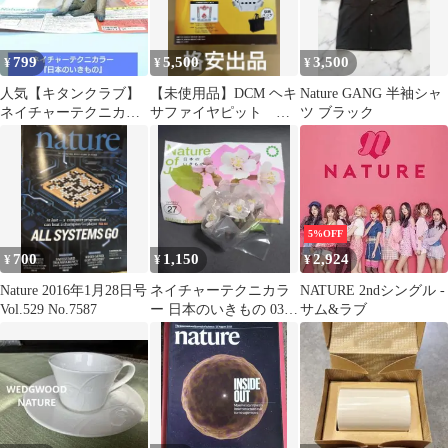
799
5,500
3,500
¥
¥
¥
人気【キタンクラブ】
【未使用品】DCM ヘキ
Nature GANG 半袖シャ
ネイチャーテクニカラ
サファイヤピット 二
ツ ブラック
ー 『日本のいきもの』
次燃焼
02 ニホンザル
5%OFF
700
1,150
2,924
¥
¥
¥
Nature 2016年1月28日号
ネイチャーテクニカラ
NATURE 2ndシングル -
Vol.529 No.7587
ー 日本のいきもの 03
サム&ラブ
ソメイヨシノ