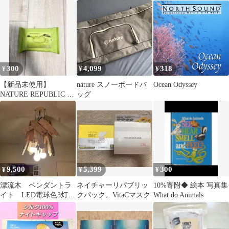
ヤー
ALBUM/輸入盤)
ートメント 01レッド
300
4,099
318
¥
¥
¥
【新品未使用】
nature スノーボードバ
Ocean Odyssey
NATURE REPUBLIC ク
ッグ
レンジングシート（15
枚入）
9,500
5,399
300
¥
¥
¥
漂流木 ペンダントラ
ネイチャーリパブリッ
10%寄附◆ 絵本 写真集
イト LED電球色3灯
クパック、VitaCマスク
What do Animals
ヴィンテージ ダイニ
ングに最適 食卓