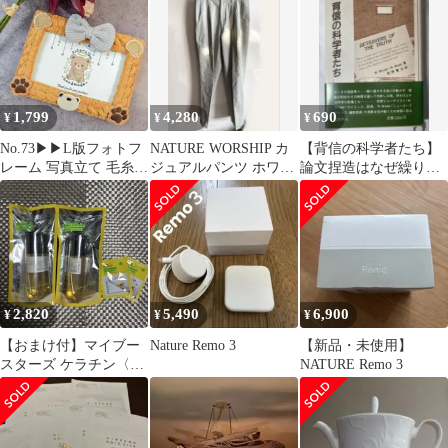
シャツ S黒
物
1,799
4,280
690
¥
¥
¥
No.73▶▶L版フォトフ
NATURE WORSHIP カ
【背信の科学者たち】
レーム 写真立て 毛糸デ
ジュアルパンツ ホワイ
論文捏造はなぜ繰り返
コ トレカケース
トグレー 無地 チノパン
されるのか? W. B.N.
①
Wade著
2,820
5,490
6,900
¥
¥
¥
【おまけ付】マイブー
Nature Remo 3
【新品・未使用】
スターズ ケラチン〈ブ
NATURE Remo 3
ースターミスト〉90ml2
本