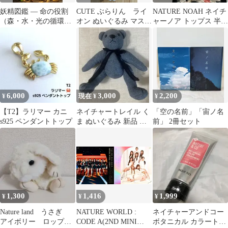
妖精図鑑 ― 命の役割
CUTE ぶらりん ライ
NATURE NOAH ネイチ
（森・水・光の循環）
オン ぬいぐるみ マスコ
ャーノア トップス 半袖
―
ット
Tシャツ Y2K ブラック
レディース 【CT2938】
6,000
3,000
2,200
¥
現在 ¥
¥
【T2】ラリマー カニ
ネイチャートレイル く
「空の名前」「宙ノ名
s925 ペンダントトップ
ま ぬいぐるみ 新品 レ
前」 2冊セット
ア
1,300
1,416
1,999
¥
¥
¥
Nature land うさぎ
NATURE WORLD :
ネイチャーアンドコー
アイボリー ロップイ
CODE A(2ND MINI
ボタニカル カラートリ