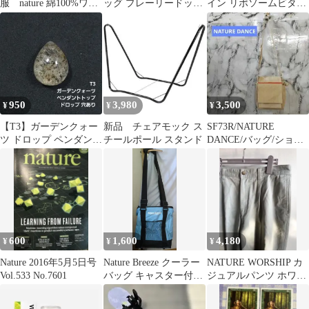
服 nature 綿100%ワン
ッグ プレーリードッグ
イン リポソームビタミ
ピース Mサイズ
(新品未使用)
ンC ９０日分
950
3,980
3,500
¥
¥
¥
【T3】ガーデンクォー
新品 チェアモック ス
SF73R/NATURE
ツ ドロップ ペンダント
チールポール スタンド
DANCE/バッグ/ショル
トップ
ダーバッグ/メンズ
600
1,600
4,180
¥
¥
¥
Nature 2016年5月5日号
Nature Breeze クーラー
NATURE WORSHIP カ
Vol.533 No.7601
バッグ キャスター付
ジュアルパンツ ホワイ
き 水色
トグレー 無地 チノパン
②