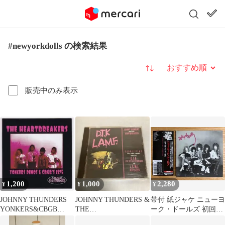
#newyorkdolls の検索結果
並び替え
販売中のみ表示
1,200
1,000
2,280
¥
¥
¥
JOHNNY THUNDERS
JOHNNY THUNDERS &
帯付 紙ジャケ ニューヨ
YONKERS&CBGB
THE
ーク・ドールズ 初回限
1975【新品未使用】
HEARTBREAKERS｜廃
定盤 CD