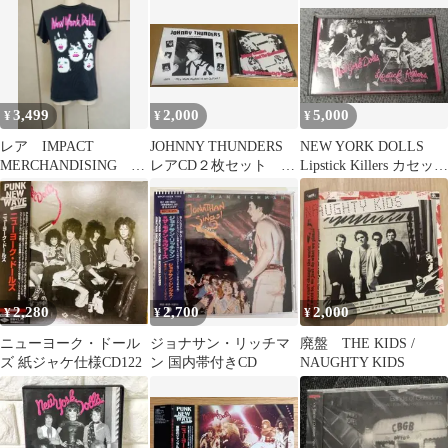
盤レア
3,499
2,000
5,000
¥
¥
¥
レア IMPACT
JOHNNY THUNDERS
NEW YORK DOLLS
MERCHANDISING
レアCD２枚セット ジ
Lipstick Killers カセット
製 NEW YORK
ョニーサンダース
テープ
DOLLS
2,280
2,700
2,000
¥
¥
¥
ニューヨーク・ドール
ジョナサン・リッチマ
廃盤 THE KIDS /
ズ 紙ジャケ仕様CD122
ン 国内帯付きCD
NAUGHTY KIDS