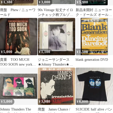
1,380
3,000
5,980
¥
¥
¥
廃盤 Phew / ニューワ
90s Vintage 短丈ナイロ
新品未開封 ニューヨー
ールド
ンチェック柄ブルゾン
ク・ドールズ オール・
C-boy y2k
ドールド・アップ ドキ
ュメンタリー
5,000
1,100
1,500
¥
¥
¥
貴重 TOO MUCH
ジョニーサンダース
blank generation DVD
TOO SOON new york
★Johnny Thunders★Que
dolls 洋書
Sera, Sera
5,000
3,980
6,800
¥
¥
¥
Johnny Thunders The
廃盤 James Chance /
SUICIDE half alive バン