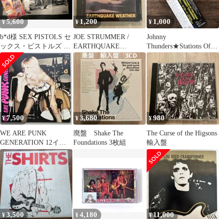
5,600
1,200
1,000
¥
¥
¥
b*d様 SEX PISTOLS セ
JOE STRUMMER /
Johnny
ックス・ピストルズ 最
EARTHQUAKE
Thunders★Stations Of
初期のポスター未使用
WEATHER CD-R盤
The Cross★CD
入
7,500
3,680
980
¥
¥
¥
WE ARE PUNK
廃盤 Shake The
The Curse of the Higsons
GENERATION 12イン
Foundations 3枚組
輸入盤
チレコード 見本盤白ラ
ベル
3,500
4,180
11,000
¥
¥
¥