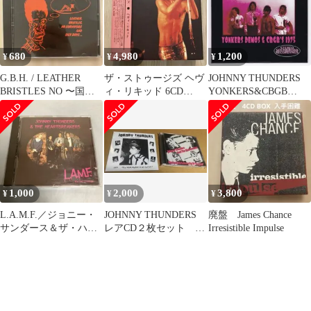
680
4,980
1,200
¥
¥
¥
G.B.H. / LEATHER
ザ・ストゥージズ ヘヴ
JOHNNY THUNDERS
BRISTLES NO 〜国内
ィ・リキッド 6CD
YONKERS&CBGB
盤
Boxset
1975【新品未使用】
1,000
2,000
3,800
¥
¥
¥
L.A.M.F.／ジョニー・
JOHNNY THUNDERS
廃盤 James Chance
サンダース＆ザ・ハー
レアCD２枚セット ジ
Irresistible Impulse
トブレイカーズ
ョニーサンダース