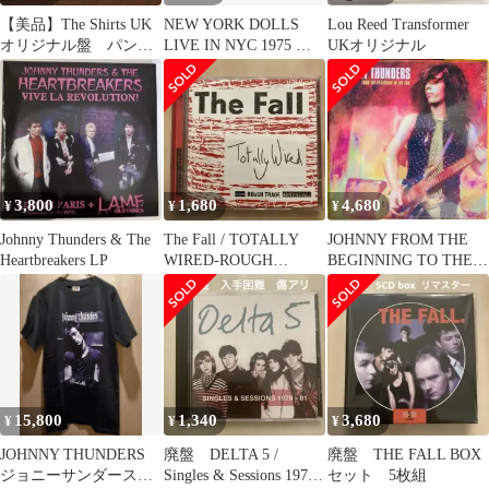
【美品】The Shirts UK
NEW YORK DOLLS
Lou Reed Transformer
オリジナル盤 パンク
LIVE IN NYC 1975 カ
UKオリジナル
天国
セットテープ
3,800
1,680
4,680
¥
¥
¥
Johnny Thunders & The
The Fall / TOTALLY
JOHNNY FROM THE
Heartbreakers LP
WIRED-ROUGH
BEGINNING TO THE
TRADE
END124
15,800
1,340
3,680
¥
¥
¥
JOHNNY THUNDERS
廃盤 DELTA 5 /
廃盤 THE FALL BOX
ジョニーサンダース
Singles & Sessions 1979-
セット 5枚組