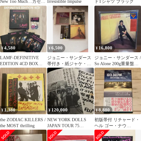
New Too Much…カセッ
Irresistible Impulse
ドTシャツ ブラック
トテープ
4,580
6,500
16,800
¥
¥
¥
LAMF-DEFINITIVE
ジョニー・サンダース
ジョニー・サンダース /
EDITION 4CD BOX仕
帯付き・紙ジャケ・非
So Alone 200g重量盤レ
様 缶バッジ付き
売品特典CD含む豪華5
コード 限定盤
点セット
1,380
120,000
8,880
¥
¥
¥
the ZODIAC KILLERS /
NEW YORK DOLLS
初版帯付 リチャード・
the MOST thrilling
JAPAN TOUR 75
ヘル ゴー・ナウ
memorabilia
RICHARD HELL GO
NOW