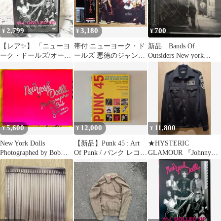
2,799
3,180
700
¥
¥
¥
【レア✨】 「ニューヨ
帯付 ニューヨーク・ド
新品 Bands Of
ーク・ドールズ/オー
ールズ 悪徳のジャング
Outsiders New york
ル・ドールド・アッ
ル 紙ジャケCD
punk cbgb
プ」 廃盤
5,600
12,000
11,800
¥
¥
¥
New York Dolls
【新品】Punk 45 : Art
★HYSTERIC
Photographed by Bob
Of Punk / パンク レコー
GLAMOUR 『Johnny
Gruen
ド
thunders 』シャツ