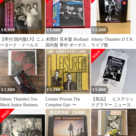
8,888
1,400
2,600
¥
¥
¥
【帯付/国内盤LP】ニュ
未開封 見本盤 Birdland
Johnny Thunders D.T.K.
ーヨーク・ドールズ 1st
国内盤 帯付 ボーナスト
ライブ盤
アルバム (175R-8)
ラック4曲収録
1,000
2,200
5,000
¥
¥
¥
Johnny Thunders Too
Leisure Process The
【美品】 ヒステリッ
Much Junkie Business
Complete Epic 〜
クグラマー ニューヨー
クドールズ ロックT
白 FREE