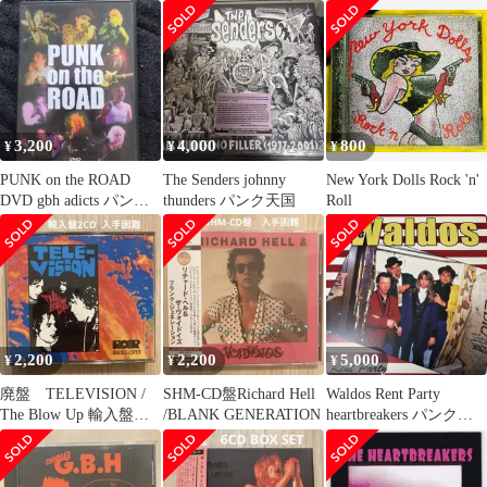
HURT ME Tシャツ
81
3,200
4,000
800
¥
¥
¥
PUNK on the ROAD
The Senders johnny
New York Dolls Rock 'n'
DVD gbh adicts パンク
thunders パンク天国
Roll
天国
2,200
2,200
5,000
¥
¥
¥
廃盤 TELEVISION /
SHM-CD盤Richard Hell
Waldos Rent Party
The Blow Up 輸入盤 2
/BLANK GENERATION
heartbreakers パンク天
枚組
国