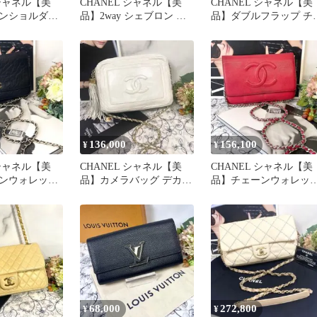
 シャネル【美
CHANEL シャネル【美
CHANEL シャネル【美
ンショルダー
品】2way シェブロン チ
品】ダブルフラップ チ
ーイシャネル
ェーンショルダーバッグ
ーンショルダー マトラ
セ
136,000
156,100
¥
¥
 シャネル【美
CHANEL シャネル【美
CHANEL シャネル【美
ンウォレット
品】カメラバッグ デカコ
品】チェーンウォレッ
ブラック ショ
コ フリンジ ショルダー
デカココ キャビアスキ
バッグ
赤
68,000
272,800
¥
¥