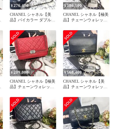
276,400
186,100
¥
¥
CHANEL シャネル【美
CHANEL シャネル【極美
ト
品】バイカラー ダブルフ
品】チェーンウォレット
ル
ラップ マトラッセ バッ
グラデーション バッグ
グ
209,000
168,400
¥
¥
CHANEL シャネル【極美
CHANEL シャネル【美
ラ
品】チェーンウォレット
品】チェーンウォレット
ボーイシャネル アラウン
キャビアスキン ココマー
ド
ク