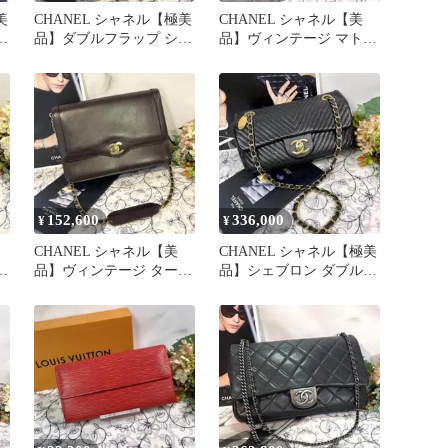
美
CHANEL シャネル【極美
CHANEL シャネル【美
フ
品】ダブルフラップ シェ
品】ヴィンテージ マトラ
ダ
ブロン Vステッチ レッド
ッセ ココマーク フリン
ジ 黒
152,600
336,000
¥
¥
CHANEL シャネル【美
CHANEL シャネル【極美
フ
品】ヴィンテージ ターン
品】シェブロン ダブルフ
ダ
ロック チェーンバッグ
ラップ ショルダーバッグ
鞄