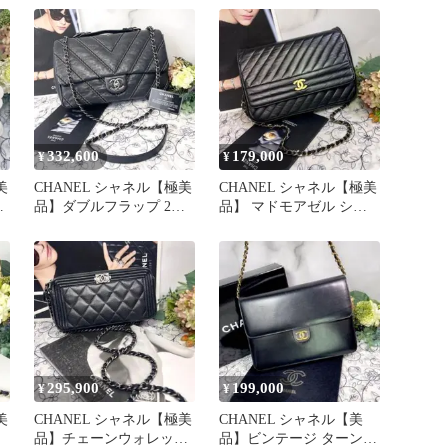
ッグ
ー
332,600
179,000
¥
¥
美
CHANEL シャネル【極美
CHANEL シャネル【極美
ー
品】ダブルフラップ 2way
品】 マドモアゼル ショ
シェブロン バッグ
ルダーバッグ 黒×金
295,900
199,000
¥
¥
美
CHANEL シャネル【極美
CHANEL シャネル【美
品】チェーンウォレット
品】ビンテージ ターンロ