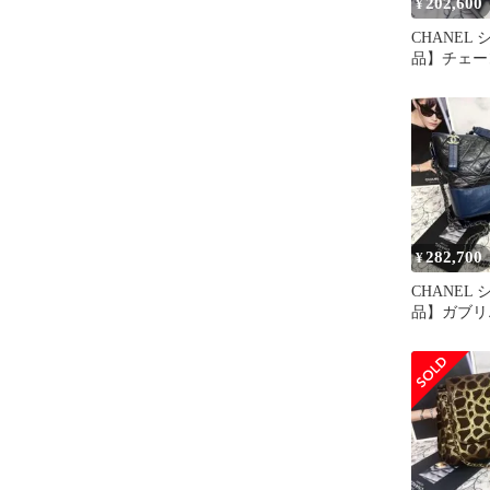
202,600
¥
CHANEL
品】チェー
カメリア 
ーン
282,700
¥
CHANEL
品】ガブリ
ー マトラ
ー