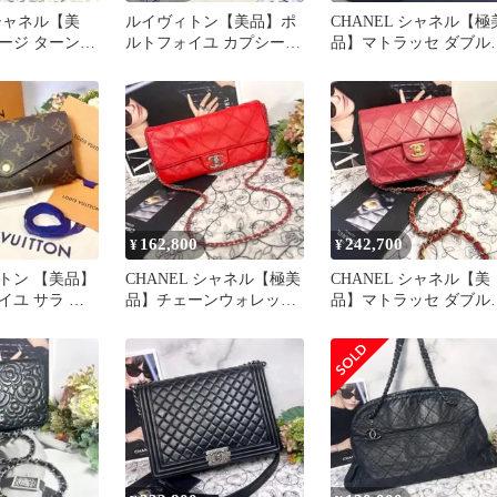
 シャネル【美
ルイヴィトン【美品】ポ
CHANEL シャネル【極
ージ ターンロ
ルトフォイユ カプシーヌ
品】マトラッセ ダブル
ッセ ベージュ
ブラック 長財布
ラップ チェーンショル
ー
162,800
242,700
¥
¥
トン 【美品】
CHANEL シャネル【極美
CHANEL シャネル【美
イユ サラ モ
品】チェーンウォレット
品】マトラッセ ダブル
長財布
ダブルフラップ マトラッ
ラップ チェーンショル
セ
ー