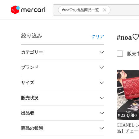
ンツにスキップ
#noa♡の出品商品一覧
絞り込み
#no
クリア
カテゴリー
販売
ブランド
サイズ
販売状況
出品者
223,000
¥
CHANEL
商品の状態
品】チェー
ピンクココ