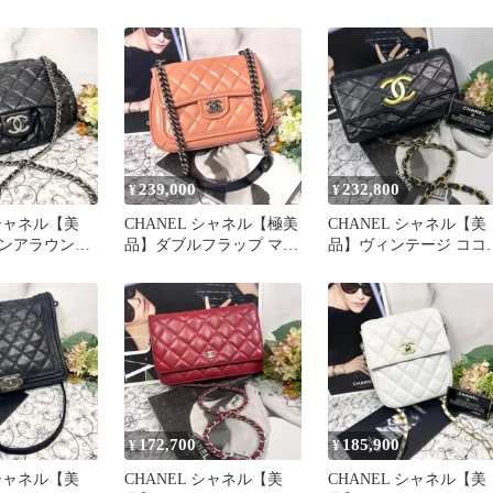
マトラッセ バ
ジッピーウォレット
シック チェーンショル
ー
239,000
232,800
¥
¥
 シャネル【美
CHANEL シャネル【極美
CHANEL シャネル【美
ンアラウンド
品】ダブルフラップ マト
品】ヴィンテージ ココ
ップ マトラッ
ラッセ ボーイ ピンク
ーク マトラッセ チェー
ン
172,700
185,900
¥
¥
 シャネル【美
CHANEL シャネル【美
CHANEL シャネル【美