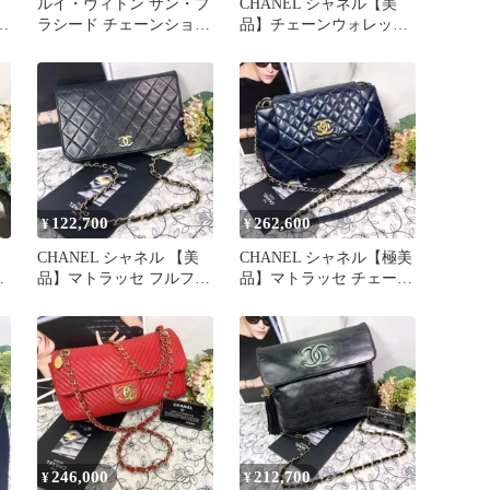
ルイ・ヴィトン サン・プ
CHANEL シャネル【美
ェ
ラシード チェーンショル
品】チェーンウォレット
ッ
ダー バッグ モノグラム
キャビアスキン バッグ
赤
黒
122,700
262,600
¥
¥
CHANEL シャネル 【美
CHANEL シャネル【極美
ト
品】マトラッセ フルフラ
品】マトラッセ チェーン
ン
ップ ショルダーバッグ
ショルダーバッグ ラムス
キン
246,000
212,700
¥
¥