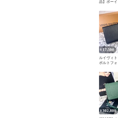
品】ボーイ
ルダーバッ
17,500
¥
ルイヴィト
ポルトフォ
エピ 長財
302,800
¥