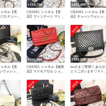
142,700
162,400
¥
¥
 シャネル【美
CHANEL シャネル【美
CHANEL シャネル【美
2.55 チェーン
品】ヴィンテージ マトラ
品】チェーンウォレッ
バッグ
ッセ チェーンショルダー
デカココ チェーンショ
バッグ
ダー
246,200
330,000
¥
¥
 シャネル【美
CHANEL シャネル【極美
keiさまご専用♡ ありが
ンウォレット
品】マドモアゼル ショル
とうございます♡マト
ーンショルダー
ダーバッグ 赤×金
ッセ ブラック ショルダ
ー