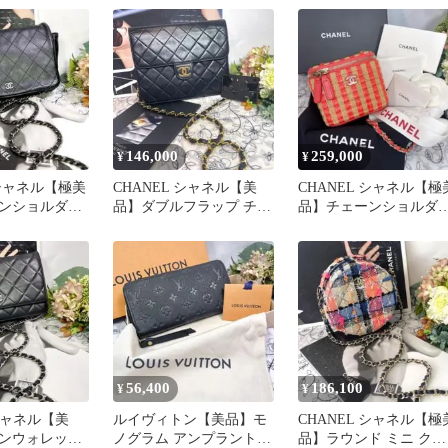
ッグ
146,000
259,000
¥
¥
 シャネル【極美
CHANEL シャネル【美
CHANEL シャネル【極
ンショルダー
品】ダブルフラップ チェ
品】チェーンショルダ
 マトラッセ
ーンショルダー ビンテー
バニティ カゴ バイカラ
ジ
ー
56,400
186,100
¥
¥
シャネル【美
ルイヴィトン【美品】モ
CHANEL シャネル【極
ンウォレット
ノグラム アンプラント
品】ラウンド ミニ クラ