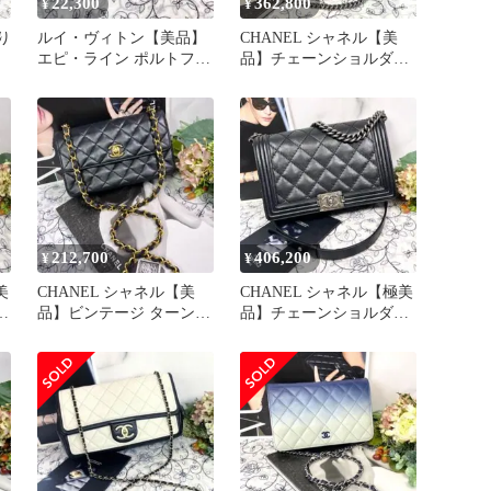
22,300
362,800
¥
¥
り
ルイ・ヴィトン【美品】
CHANEL シャネル【美
エピ・ライン ポルトフォ
品】チェーンショルダー
イユ・サラ 長財布
ダブルフラップ マトラッ
セ
212,700
406,200
¥
¥
美
CHANEL シャネル【美
CHANEL シャネル【極美
ト
品】ビンテージ ターンロ
品】チェーンショルダー
ダ
ック マトラッセ チェー
マトラッセ ボーイシャネ
ン
ル