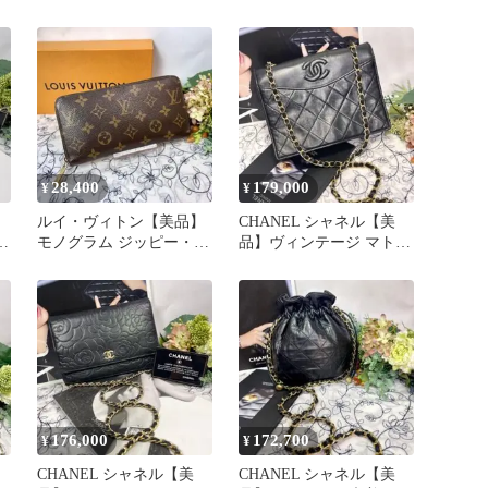
ダ
キャビアスキン ボーイ
ック チェーンショルダー
28,400
179,000
¥
¥
ルイ・ヴィトン【美品】
CHANEL シャネル【美
マ
モノグラム ジッピー・ウ
品】ヴィンテージ マトラ
ォレット
ッセ ココマーク バッグ
黒
176,000
172,700
¥
¥
CHANEL シャネル【美
CHANEL シャネル【美