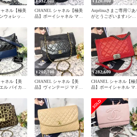
332,800
120,000
¥
¥
 シャネル【極美
CHANEL シャネル【極美
Anjelinaさまご専用♡あ
ンウォレット
品】ボーイシャネル マト
がとうございます♪ショ
ブラック チェ
ラッセ 30 ショルダー
ルダー ココチャーム
202,700
282,600
¥
¥
 シャネル【美
CHANEL シャネル【美
CHANEL シャネル【極
エル バイカラ
品】ヴィンテージ マドモ
品】ボーイシャネル マ
ッセ ショルダ
アゼル マトラッセ ショ
ラッセ チェーンショル
ルダー
ー