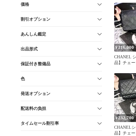
価格
割引オプション
あんしん鑑定
216,000
¥
出品形式
CHANEL
品】チェー
保証付き整備品
ウォレット
色
発送オプション
配送料の負担
232,700
¥
タイムセール割引率
CHANEL
品】チェー