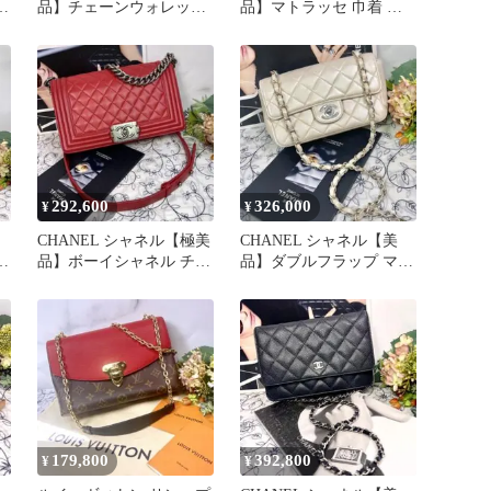
ン
品】チェーンウォレット
品】マトラッセ 巾着 ヴ
カメリア ブラック チェ
ィンテージ ショルダーバ
ーン
ッグ
292,600
326,000
¥
¥
CHANEL シャネル【極美
CHANEL シャネル【美
ン
品】ボーイシャネル チェ
品】ダブルフラップ マト
グ
ーンショルダー マトラッ
ラッセ ショルダーバッグ
セ
鞄
179,800
392,800
¥
¥