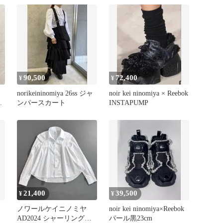
90,500
72,400
¥
¥
a
norikeininomiya 26ss ジャ
noir kei ninomiya × Reebok
ン
ンパースカート
INSTAPUMP
21,400
39,500
¥
¥
ノワールケイニノミヤ
noir kei ninomiya×Reebok
AD2024 シャーリングギ
パール黒23cm