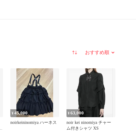
並び替え
45,000
63,000
¥
¥
noirkeininomiya ハーネス
noir kei ninomiya チャー
W
ム付きシャツ XS