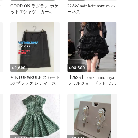
ー
GOOD ON ラグラン ポケ
22AW noir keininomiya ハ
ット Tシャツ カーキ
ーネス
フェード
2,600
98,500
¥
¥
ヤ
VIKTOR&ROLF スカート
【26SS】noirkeininomiya
38 ブラック レディース
フリルジョーゼット ミニ
スカート S