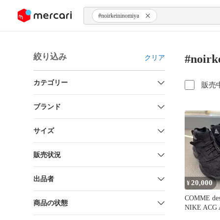
ンツにスキップ
#noirkeininomiya
絞り込み
#noir
クリア
カテゴリー
販売
ブランド
サイズ
販売状況
出品者
20,000
¥
COMME de
商品の状態
NIKE ACG 