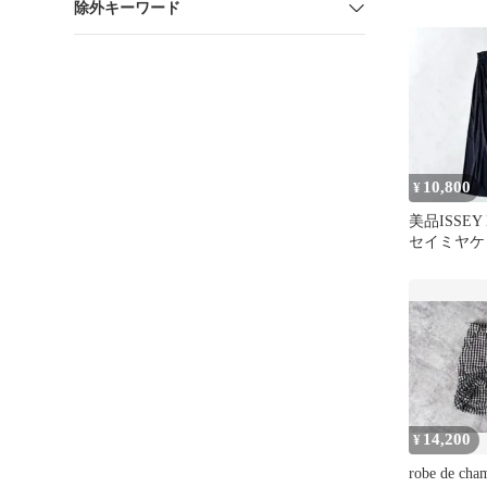
除外キーワード
トン キャ
10,800
¥
美品ISSEY
セイミヤケ
ロングスカ
14,200
¥
robe de ch