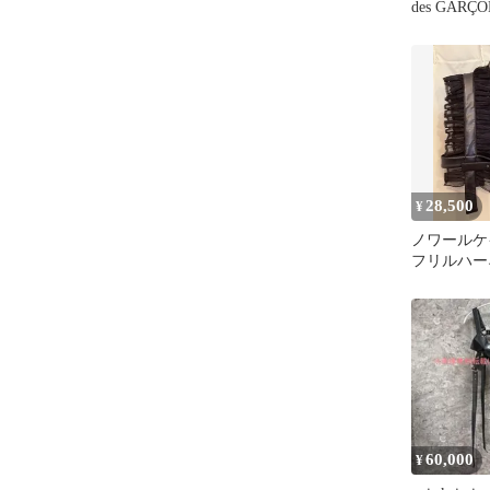
des GAR
ート
28,500
¥
ノワール
フリルハー
60,000
¥