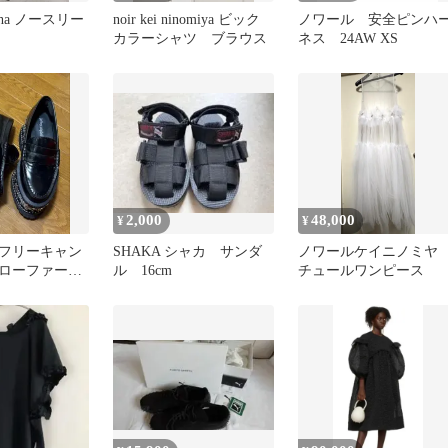
ocha ノースリー
noir kei ninomiya ビック
ノワール 安全ピンハ
カラーシャツ ブラウス
ネス 24AW XS
2,000
48,000
¥
¥
フリーキャン
SHAKA シャカ サンダ
ノワールケイニノミ
底ローファー
ル 16cm
チュールワンピース
ッズ 23.5