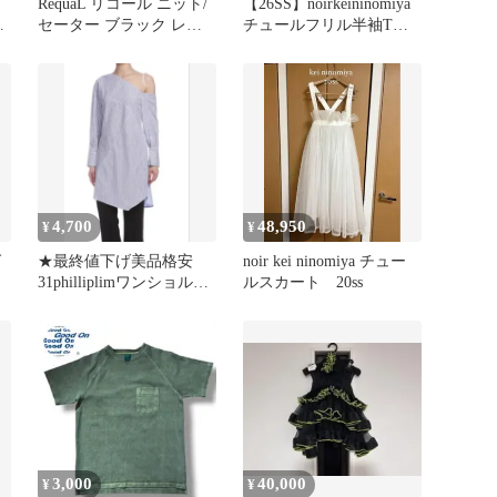
RequaL リコール ニット/
【26SS】noirkeininomiya
袖
セーター ブラック レデ
チュールフリル半袖Tシ
ィース
ャツ XS
4,700
48,950
¥
¥
グ
★最終値下げ美品格安
noir kei ninomiya チュー
31philliplimワンショルシ
ルスカート 20ss
ャツ
3,000
40,000
¥
¥