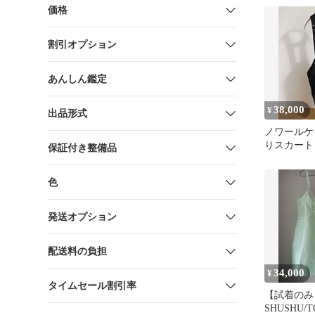
価格
割引オプション
あんしん鑑定
38,000
¥
出品形式
ノワールケ
りスカート no
保証付き整備品
ninomiya
色
発送オプション
配送料の負担
34,000
¥
タイムセール割引率
【試着のみ】
SHUSHU/