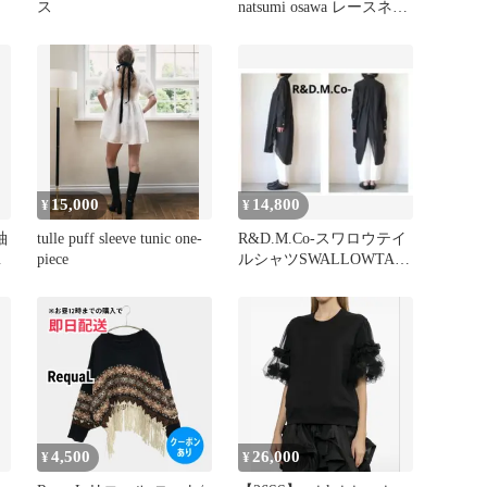
ス
natsumi osawa レースネッ
クレス ベージュ
15,000
14,800
¥
¥
袖
tulle puff sleeve tunic one-
R&D.M.Co-スワロウテイ
サ
piece
ルシャツSWALLOWTAIL
SHDRESS
4,500
26,000
¥
¥