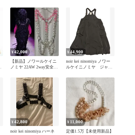
ャザーブラウス 白 綿
wg6
42,000
44,900
¥
¥
【新品】ノワールケイニ
noir kei ninomiya ノワー
ス
ノミヤ 22AW 2way安全ピ
ルケイニノミヤ ジャン
ン×パール ハーネス
パースカート
42,800
11,000
¥
¥
noir kei ninomiya ハーネ
定価1.5万【未使用新品】