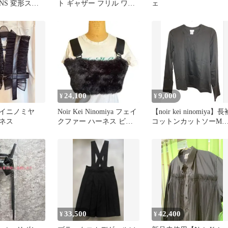
ÇONS 変形スカ
ト ギャザー フリル ワン
ェ
ピース
24,100
9,000
¥
¥
ケイニノミヤ
Noir Kei Ninomiya フェイ
【noir kei ninomiya】長
ネス
クファー ハーネス ビス
コットンカットソーM
チェ 黒 S
イズAD2024
33,500
42,400
¥
¥