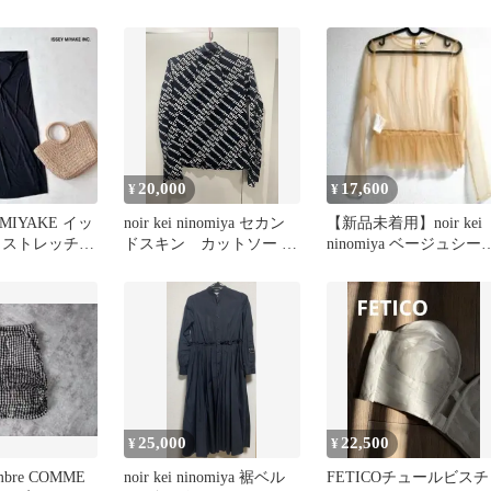
ミワンピース
ニノミヤ チュールフリル
し ショート・ミニ丈 フ
レア レディース
20,000
17,600
¥
¥
 MIYAKE イッ
noir kei ninomiya セカン
【新品未着用】noir kei
 ストレッチ
ドスキン カットソー 長
ninomiya ベージュシー
ートアシメL
袖
ルーカットソー
25,000
22,500
¥
¥
ambre COMME
noir kei ninomiya 裾ベル
FETICOチュールビスチ