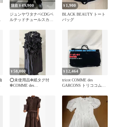
49,900
1,900
現在 ¥
¥
オ
ジュンヤワタナベCDGベ
BLACK BEAUTY トート
機
ルテッドチュールスカー
バッグ
ス
ト黒プリーツコムデギャ
ルソン
58,000
12,464
¥
¥
袖
⭕️未使用品❇紙タグ付
tricot COMME des
サ
❇COMME des
GARCONS トリココムデ
GARÇONS❇フリル❇羽織
ギャルソン トートバッグ
り❇ジレ
ブラック レディース