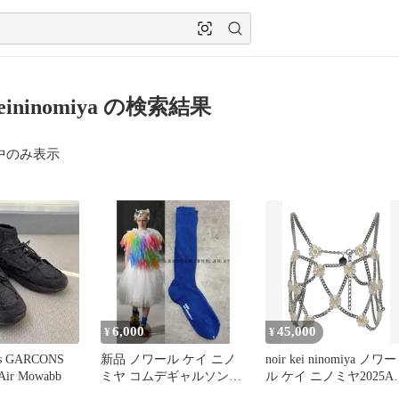
keininomiya の検索結果
中のみ表示
6,000
45,000
¥
¥
s GARCONS
新品 ノワール ケイ ニノ
noir kei ninomiya ノワー
Air Mowabb
ミヤ コムデギャルソン
ル ケイ ニノミヤ2025A
靴下 ソックス socks 青
ハーネス