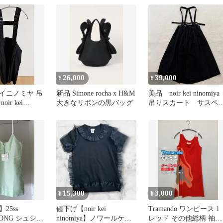
26,000
39,000
¥
¥
イニノミヤ 吊
新品 Simone rocha x H&M
美品 noir kei ninomiy
ir kei
大きなリボンの黒バッグ
吊りスカート サスペ
ダー 黒 M
15,300
3,000
¥
¥
25ss
値下げ【noir kei
Tramando ワンピース 1
TONG シュシュ
ninomiya】ノワールケイ
レッド その他総柄 袖な