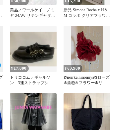
30,900
15,200
¥
¥
e
美品ノワールケイニノミ
新品 Simone Rocha x H＆
モ
ヤ 24AW サテンギャザー
M コラボ クリアフラワー
キルティングワンピース
ビーズピアス
we5
17,000
63,900
¥
¥
グ
トリココムデギャルソ
✿noirkeininomiya✿ローズ
デ
ン 3連ストラップシュ
❇薔薇❇フラワー❇リボ
ーズ2021FW
ン❇ハーネス❇新品