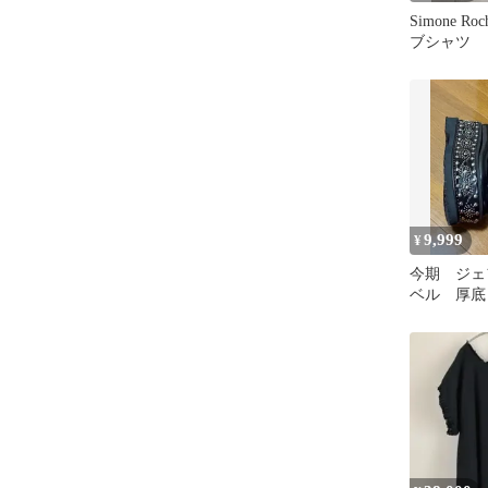
Simone R
ブシャツ
9,999
¥
今期 ジェ
ベル 厚
厚底靴 スタ