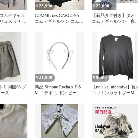
23,900
22,000
¥
¥
コムデギャル
COMME des GARCONS
【新品タグ付き】タ
リュス シャー
コムデギャルソン コムコ
コムデギャルソン 多
トライプ シャ
ム シアーTシャツ
能ダウン ケープ ベ
ト Ｓ
21,900
9,000
¥
¥
囲66 グ
新品 Simone Rocha x H＆
【noir kei ninomiya】長
ィース
M コラボ リボン ビーズ
コットンカットソーM
カチューシャ
イズAD2023