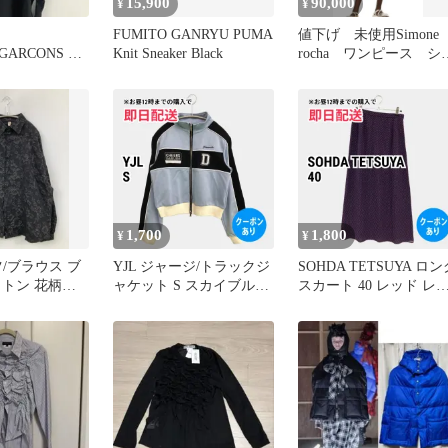
15,900
90,000
¥
¥
FUMITO GANRYU PUMA
値下げ 未使用Simon
sGARCONS 袖
Knit Sneaker Black
rocha ワンピース シ
ピース Sサ
ーネロシャ
1,700
1,800
¥
¥
ツ/ブラウス ブ
YJL ジャージ/トラックジ
SOHDA TETSUYA ロン
ットン 花柄・
ャケット S スカイブルー
スカート 40 レッド レ
柄 刺繍 長袖
レディース
ィース
レギュラーカラ
ース