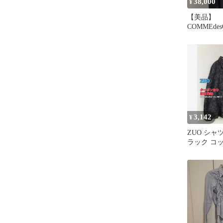
38,000
¥
【美品】
COMMEde
フリルワン
イズ BK
3,142
¥
ZUO シャ
ラック コ
ボタニカル
ミドル丈 
ー レディ