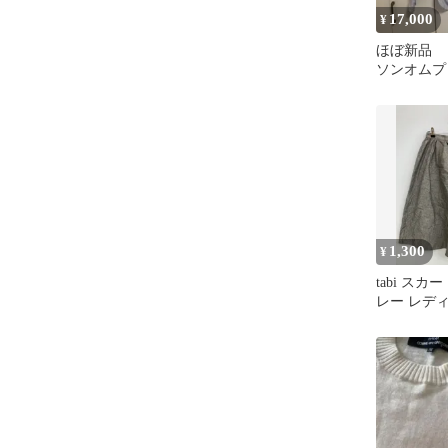
17,000
¥
ほぼ新品 
ソンオムプ
リング ス
ツ XS
1,300
¥
tabi スカート L 胴
レー レデ