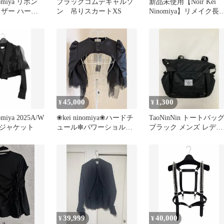
inomiya リボン
ブラックコムデギャルソ
新品未使用【Noir Kei
レザー ハーネ
ン 吊りスカートXS
Ninomiya】リメイク長
シャツ _ギャルソン
45,000
1,300
¥
¥
nomiya 2025A/W
❀kei ninomiya❀ハードチ
TaoNinNin トートバッ
ジャケット
ュール❇パワーショルダ
ブラック メンズ レディ
ー❇オケージョン
ース
39,999
40,000
¥
¥