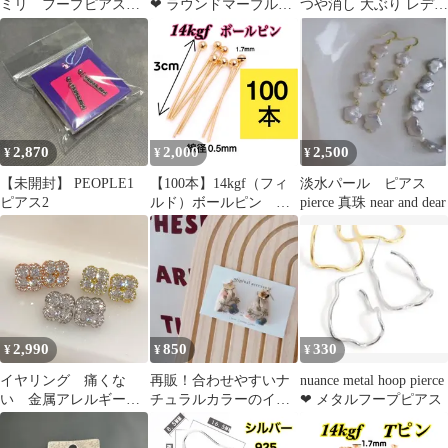
ミリ フープピアス
❤︎ ラウンドマーブルピ
つや消し 大ぶり レディ
小ぶり シンプルアク
アス
ース アクセサリー
セサリーNo1
2,870
2,000
2,500
¥
¥
¥
【未開封】 PEOPLE1
【100本】14kgf（フィ
淡水パール ピアス
ピアス2
ルド）ボールピン ハ
pierce 真珠 near and dear
ンドメイドピアスやネ
ックレス作りに 激安
大量まとめ売り 玉ピ
ン・球ピン・丸ピン
2,990
850
330
¥
¥
¥
イヤリング 痛くな
再販！合わせやすいナ
nuance metal hoop pierce
い 金属アレルギー対
チュラルカラーのイン
❤︎ メタルフープピアス
応 クローバー 四つ
ド刺繍リボン ピア
葉 フラワー ジルコ
ス イヤリング可