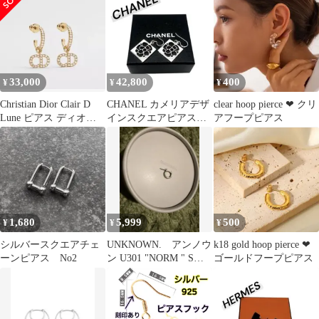
レス
33,000
42,800
400
¥
¥
¥
Christian Dior Clair D
CHANEL カメリアデザ
clear hoop pierce ❤︎ クリ
Lune ピアス ディオー
インスクエアピアス
アフープピアス
ル
925
1,680
5,999
500
¥
¥
¥
シルバースクエアチェ
UNKNOWN. アンノウ
k18 gold hoop pierce ❤︎
ーンピアス No2
ン U301 "NORM " S
ゴールドフープピアス
PIERCE