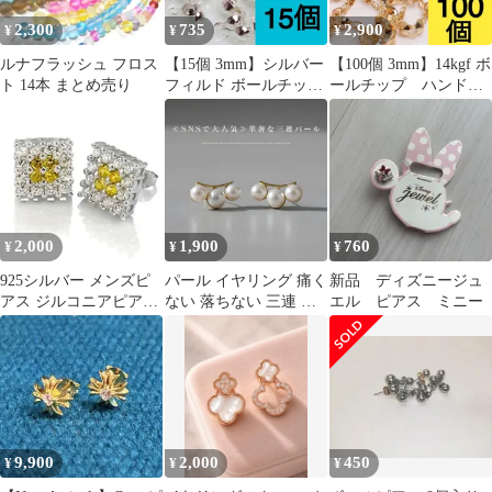
2,300
735
2,900
¥
¥
¥
ルナフラッシュ フロス
【15個 3mm】シルバー
【100個 3mm】14kgf ボ
ト 14本 まとめ売り
フィルド ボールチッ
ールチップ ハンドメ
プ ハンドメイド材
イド材料 アクセサリ
料 アクセサリー作り
ー作りに（ピアス・ブ
に（ピアス・ブレスレ
レスレット・ネックレ
ット・ネックレス・リ
ス・リング等）
ング等）
2,000
1,900
760
¥
¥
¥
925シルバー メンズピ
パール イヤリング 痛く
新品 ディズニージュ
アス ジルコニアピアス
ない 落ちない 三連 華
エル ピアス ミニー
11MM(シルバーピア
奢 上品 ゴールド シン
ス）
プル セレモニー フォー
マル デイリー 上品 エ
レガント 結婚式 通勤
9,900
2,000
450
¥
¥
¥