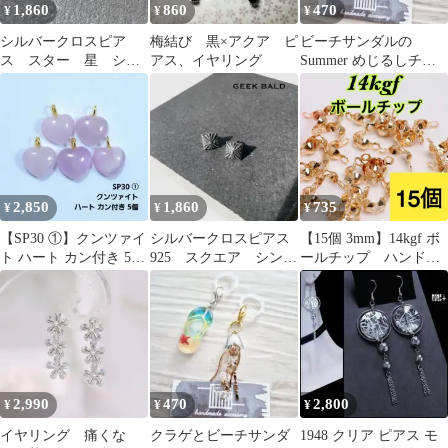
1,860
860
470
¥
¥
¥
シルバークロスピア
梅結び 黒×アクア ピ
ビーチサンダルの
ス スター 星 シン
アス、イヤリング
Summer めじるしチャ
プルアクセサリー 人
ームセット
気No1
2,850
1,860
735
¥
¥
¥
【SP30 ①】クンツァイ
シルバークロスピアス
【15個 3mm】14kgf ボ
ト ハート カン付き 5個
925 スクエア シンプ
ールチップ ハンドメ
set
ルデザインNo2
イド材料 アクセサリ
ー作りに（ピアス・ブ
レスレット・ネックレ
ス・リング等）
2,990
470
2,800
¥
¥
¥
イヤリング 痛くな
クラゲとビーチサンダ
1948 クリア ピアス モ