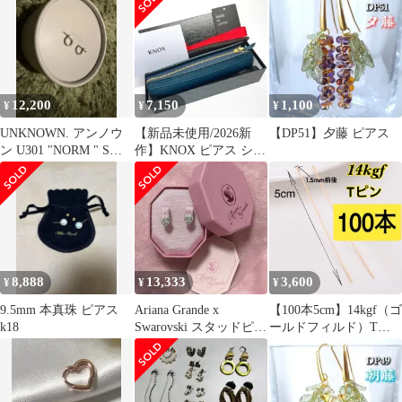
ラー 応援アクセサリー
ピアス イヤリング
12,200
7,150
1,100
¥
¥
¥
UNKNOWN. アンノウ
【新品未使用/2026新
【DP51】夕藤 ピアス
ン U301 "NORM " S
作】KNOX ピアス シュ
PIERCE
リンク ペンケース ネイ
ビー
8,888
13,333
3,600
¥
¥
¥
9.5mm 本真珠 ピアス
Ariana Grande x
【100本5cm】14kgf（ゴ
k18
Swarovski スタッドピア
ールドフィルド）Tピ
ス
ン ハンドメイドアク
セサリー作りに