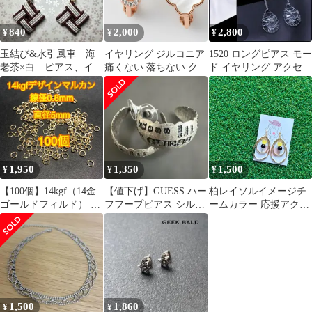
840
2,000
2,800
¥
¥
¥
玉結び&水引風車 海
イヤリング ジルコニア
1520 ロングピアス モー
老茶×白 ピアス、イヤ
痛くない 落ちない クロ
ド イヤリング アクセサ
リング
ーバー フラワー ピンク
リー クリア シルバー
ゴールド エレガント シ
ンプル セレモニー フォ
ーマル デイリー 上品
高見え #17 double clover
1,950
1,350
1,500
¥
¥
¥
【100個】14kgf（14金
【値下げ】GUESS ハー
柏レイソルイメージチ
ゴールドフィルド） デ
フフープピアス シルバ
ームカラー 応援アクセ
ザインマルカン ハン
ー ロゴピアス【新品未
サリー ピアス イヤリン
ドメイドに （スクリ
使用】ゲス
グ
ュー・ツイスト・ねじ
れ・グリッター）
1,500
1,860
¥
¥