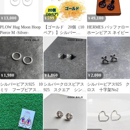
13,000
599
49,100
¥
¥
¥
PLOW Hug Moon Hoop
【ゴールド 20個（10
HERMES バッファロー
Pierce M -Silver-
ペア）】シルバー
ホーンピアス ネイビー
925（純銀）のピアス用
フック
1,980
1,860
2,000
¥
¥
¥
シルバーピアス925 10
シルバークロスピアス
シルバーピアス925 ク
ミリ フープピアス
925 スクエア シンプ
ロス 十字架No2
小ぶり シンプルアク
ルデザインNo1
セサリーNo2