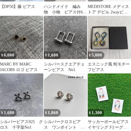
【DP50】藤 ピアス
ハンドメイド 編み
MEDISTORE メディス
物 小物 ピアス付6点
トア デビル 2wayピア
セット 置物 かぎ針
ス 14G 心臓 バーベル
編み インテリア雑貨
6,000
1,680
5,000
¥
¥
¥
MARC BY MARC
シルバースクエアチェ
エスニック風 蛇モチー
JACOBS ロゴ ピアス
ーンピアス No1
フピアス
1,680
1,860
1,300
¥
¥
¥
シルバーピアス925 ク
シルバークロスピア
サッカーボールピアス
ロス 十字架No1
ス ワンポイント 人
イヤリング Jリーグチ