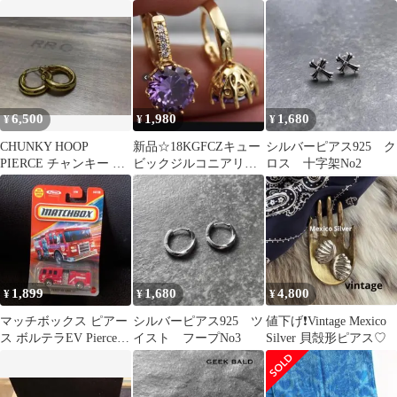
気 シンプルアクセサ
ーム サッカー
リーNo1
6,500
1,980
1,680
¥
¥
¥
CHUNKY HOOP
新品☆18KGFCZキュー
シルバーピアス925 ク
PIERCE チャンキー フ
ビックジルコニアリン
ロス 十字架No2
ープピアス
グピアス☆送料込み
1,899
1,680
4,800
¥
¥
¥
マッチボックス ピアー
シルバーピアス925 ツ
値下げ❗️Vintage Mexico
ス ボルテラEV Pierce
イスト フープNo3
Silver 貝殻形ピアス♡
Volterra ミニカー