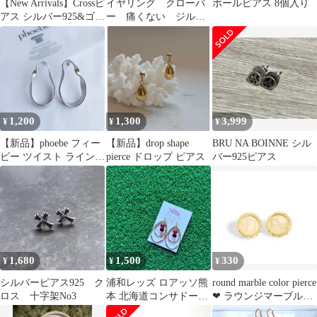
【New Arrivals】Crossピ
イヤリング クローバ
ボールピアス 8個入り
アス シルバー925&ゴー
ー 痛くない ジルコ
ルドプラテッド
ニア 四つ葉 ピン
ク キラキラ
1,200
1,300
3,999
¥
¥
¥
【新品】phoebe フィー
【新品】drop shape
BRU NA BOINNE シル
ビー ツイスト ライン
pierce ドロップ ピアス
バー925ピアス
ピアス
1,680
1,500
330
¥
¥
¥
シルバーピアス925 ク
浦和レッズ ロアッソ熊
round marble color pierce
ロス 十字架No3
本 北海道コンサドーレ
❤︎ ラウンジマーブルピ
札幌イメージチームカ
アス