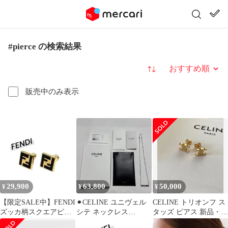
#pierce の検索結果
並び替え
販売中のみ表示
29,900
63,800
50,000
¥
¥
¥
【限定SALE中】FENDI
⚫︎CELINE ユニヴェル
CELINE トリオンフ ス
ズッカ柄スクエアピア
シテ ネックレス
タッズ ピアス 新品・未
ス ゴールド
460DS6SS/ロゴネック
開封 ゴールド