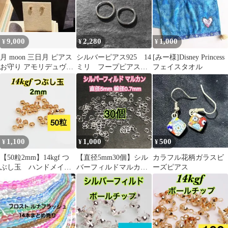
9,000
2,280
1,000
¥
¥
¥
月 moon 三日月 ピアス
シルバーピアス925 14
[みー様]Disney Princess
お守り アモリデュヴァ
ミリ フープピアス
フェイスタオル
ル オルセー美術館
小ぶり シンプルアク
パリ
セサリーNo2
1,100
1,000
500
¥
¥
¥
【50粒2mm】14kgf つ
【直径5mm30個】シル
カラフル花柄ガラスビ
ぶし玉 ハンドメイド
バーフィルドマルカン
ーズピアス
材料 アクセサリー作
ハンドメイドアクセサ
りに（ピアス・ブレス
リー作りに 丸カン 金属
レット・ネックレス・
アレルギー対応
リング等）