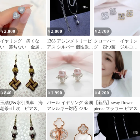
レスレット・ネックレ
ス・リング等）
2,800
2,800
2,700
¥
¥
¥
イヤリング 痛くな
1363 アシンメトリーピ
クローバー イヤリン
い 落ちない 金属ア
アス シルバー 個性派
グ 四つ葉 ジルコニ
レルギー対応 ハー
大ぶり メタル イヤリン
ア ノンホールピア
ト ノンホールピア
グ
ス 樹脂 金属アレル
ス シルバー ピン
ギー対応 痛くない
ク ジルコニア 高品
落ちない シルバー
質 キラキラ
ゴールド キラキラ
840
1,990
4,200
¥
¥
¥
玉結び&水引風車 海
パール イヤリング 金属
【新品】sway flower
老茶×山吹 ピアス、イ
アレルギー対応 ジルコ
pierce フラワー ピアス
ヤリング
ニア 痛くない 落ちない
ノンホールピアス デイ
リー シンプル 小さめ
ピンク ホワイト ガーリ
ー 大人可愛い