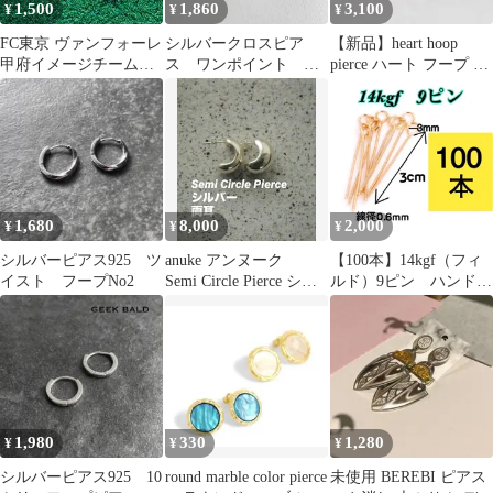
1,500
1,860
3,100
¥
¥
¥
FC東京 ヴァンフォーレ
シルバークロスピア
【新品】heart hoop
甲府イメージチームカ
ス ワンポイント 人
pierce ハート フープ ピ
ラー 応援アクセサリー
気 シンプルアクセサ
アス
ピアス イヤリング
リーNo2
1,680
8,000
2,000
¥
¥
¥
シルバーピアス925 ツ
anuke アンヌーク
【100本】14kgf（フィ
イスト フープNo2
Semi Circle Pierce シル
ルド）9ピン ハンドメ
バー
イドピアスやネックレ
ス作りに 激安大量ま
とめ売り
1,980
330
1,280
¥
¥
¥
シルバーピアス925 10
round marble color pierce
未使用 BEREBI ピアス