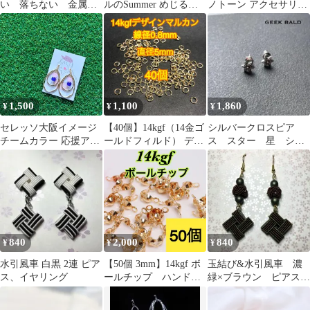
い 落ちない 金属ア
ルのSummer めじるし
ノトーン アクセサリー
レルギー対応 ハー
チャームセット
イヤリング シルバー
ト ノンホールピア
ス シルバー ピン
ク ジルコニア 高品
質 キラキラ
1,500
1,100
1,860
¥
¥
¥
セレッソ大阪イメージ
【40個】14kgf（14金ゴ
シルバークロスピア
チームカラー 応援アク
ールドフィルド） デザ
ス スター 星 シン
セサリー ピアス イヤリ
インマルカン ハンド
プルアクセサリーNO2
ング
メイドに （スクリュ
ー・ツイスト・ねじ
れ・グリッター）
840
2,000
840
¥
¥
¥
水引風車 白黒 2連 ピア
【50個 3mm】14kgf ボ
玉結び&水引風車 濃
ス、イヤリング
ールチップ ハンドメ
緑×ブラウン ピアス、
イド材料 アクセサリ
イヤリング
ー作りに（ピアス・ブ