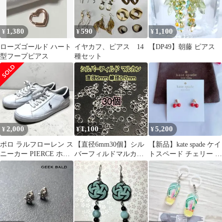
1,380
590
1,100
¥
¥
¥
ローズゴールド ハート
イヤカフ、ピアス 14
【DP49】朝藤 ピアス
型フープピアス
種セット
2,000
1,100
5,200
¥
¥
¥
ポロ ラルフローレン ス
【直径6mm30個】シル
【新品】kate spade ケイ
ニーカー PIERCE ホワ
バーフィルドマルカン
トスペード チェリー ピ
イト×ネイビー 23.5cm
ハンドメイドアクセサ
アス
リー作りに 丸カン 金属
アレルギー対応