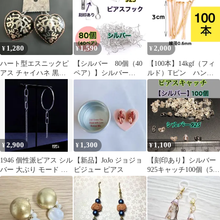
ニア ノンホールピア
ス シルバー ゴール
ド ピンク キラキ
ラ 韓国 通勤 デー
ト セレモニー ビジ
1,280
1,590
2,000
¥
¥
¥
ュー シンプル
ハート型エスニックピ
【シルバー 80個（40
【100本】14kgf（フィ
アス チャイハネ 黒
ペア）】シルバー
ルド）Tピン ハンド
【新品未使用品】ピア
925（純銀）のピアス用
メイドピアスやネック
ス
フック ハンドメイド
レス作りに 激安大量
アクセサリー作りに
まとめ売り
2,900
1,300
1,100
¥
¥
¥
1946 個性派ピアス シル
【新品】JoJo ジョジョ
【刻印あり】シルバー
バー 大ぶり モード ア
ビジュー ピアス
925キャッチ100個（50
シメ フープ アクセサリ
ペア）ハンドメイドピ
ー
アスのキャッチ