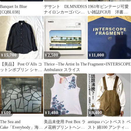
Banquet In Blue
デサント DLMNJD91S
1961年ビンテージ可愛
[CQBL038]
ナイロンカーゴパン
い雑誌FC8月 洋書
ツ サンドカーキ 訳
古書ジャンクジャーナ
あり
ル広告 紙モノ
15,700
2,500
11,000
¥
¥
¥
【美品】 Post O’Alls コ
Thrice –The Artist In The
Fragment×INTERSCOPE
ットンポプリン シャツ
Ambulance スライス
M ブラック USA
600
1,480
3,400
¥
¥
¥
The Sea and
美品未使用 Post Box ラ
antiqua ハントベスト ベ
Cake「Everybody」海外
メ花柄プリントヘンリ
スト 綿100 アンティ