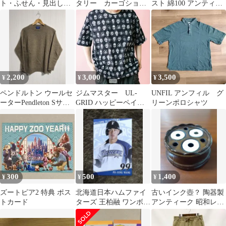
ト・ふせん・見出し』5
タリー カーゴショー
スト 綿100 アンティ
種類セット まとめ売
ツ カーキ
カ キャメル
り
2,200
3,000
3,500
¥
¥
¥
ペンドルトン ウールセ
ジムマスター UL-
UNFIL アンフィル グ
ーターPendleton Sサイ
GRID ハッピーペイン
リーンポロシャツ
ズ ニットブランケット
トビッグTEE UVカッ
ト超軽量素材
300
500
1,400
¥
¥
¥
ズートピア2 特典 ポス
北海道日本ハムファイ
古いインク壺？ 陶器製
トカード
ターズ 王柏融 ワンボー
アンティーク 昭和レト
ロン背番号99 ポストカ
ロ インクつぼ インク壷
ード