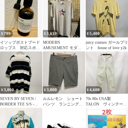
ンチ スキッパー
アンティーク
799
3,610
5,400
¥
¥
¥
イソップポストプード
MODERN
juicy couture ガールプリ
ロップス 対応スポイ
AMUSEMENT モダン
ント house of love y2k
トpost-poo-dropAesop
アミューズメント 半
袖Tシャツ L
3,000
3,800
4,600
¥
¥
¥
SEVEN BY SEVEN /
ルルレモン ショート
70s 80s USA製
BORDER TEE S/S -
パンツ ランニング
TALON ヴィンテージ
BLACK
LM7AW2S.0223.000510
ユニバーサルオーバー
0
オール