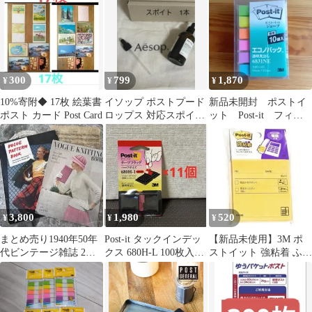
300
799
1,870
¥
¥
¥
10%寄附◆ 17枚 絵葉書
イソップ ポストプード
新品未開封 ポストイ
ポスト カード Post Card
ロップス 対応スポイ
ット Post-it フィル
ト スポイト
ム付箋 10個セット
3,800
1,980
520
¥
¥
¥
まとめ売り1940年50年
Post-it タックインデッ
【新品未使用】3M ポ
代ビンテージ雑誌 2冊
クス 680H-L 100枚入
ストイット 強粘着 ふせ
セット洋書ジャンクジ
り １１個セット
ん 電話メモ 90枚 イエ
ャーナル素材
ロー