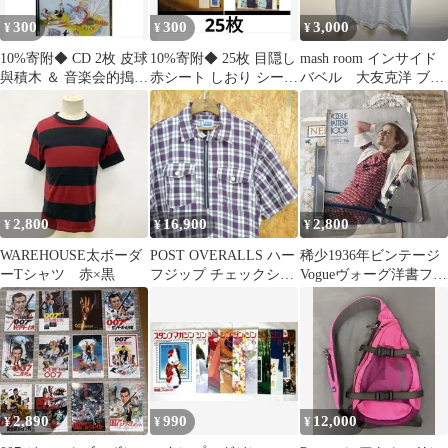
300
300
3,000
¥
¥
¥
10%寄附◆ CD 2枚 皮球
10%寄附◆ 25枚 目隠し
mash room インサイド
與積木 ＆ 音楽会的搗蛋
赤シート しおり シール
バベル 大友克洋 ブリ
鬼
カード 年賀状 封筒
ューゲル バベルの塔
2,800
16,900
2,800
¥
¥
¥
WAREHOUSE太ボーダ
POST OVERALLS ハー
稀少1936年ビンテージ
ーTシャツ 赤×黒
フジップ チェックシャ
Vogueヴォーグ洋書ファ
ツ L ポスト USA
ッション雑誌ジャンク
ジャーナル
2,890
990
12,000
¥
¥
¥