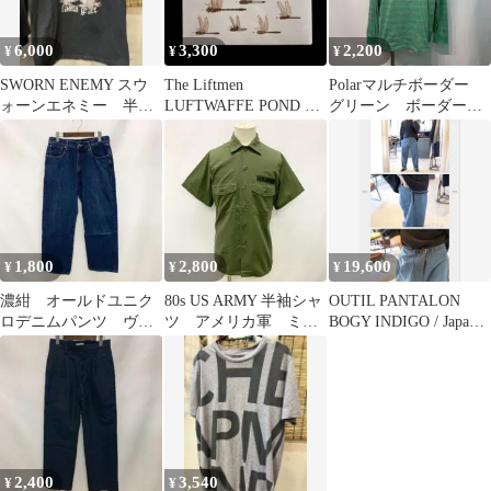
6,000
3,300
2,200
¥
¥
¥
SWORN ENEMY スウ
The Liftmen
Polarマルチボーダー
ォーンエネミー 半袖
LUFTWAFFE POND CD
グリーン ボーダー長
Tシャツ M NYHC
アルバム
袖カットソー ポーラ
ー ポルトガル
1,800
2,800
19,600
¥
¥
¥
濃紺 オールドユニク
80s US ARMY 半袖シャ
OUTIL PANTALON
ロデニムパンツ ヴィ
ツ アメリカ軍 ミリ
BOGY INDIGO / Japan
ンテージ 初期タグ
タリー ユーティリテ
made
ィ
2,400
3,540
¥
¥