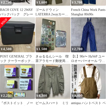
2,200
1,600
3,700
¥
¥
¥
BACH COVE 12 2WAY
ゴールドウィン
French China Work Pants
バックパック グレー
LATERRA 2wayカーゴ
Shanghai 80s90s
パンツカーキ
LT68104
4,500
1,500
2,700
¥
¥
¥
POST GENERAL ブラ
きゅるるんシール 喫
【L】90s〜 HaVeP ユー
ック クーラーボックス
茶アラモード郵便局
ロオーバーオール ワー
12L
GLASS PARLORステン
クパンツ 100%コット
ドグラス
ン
2,250
4,300
3,400
¥
¥
¥
『ポストイット ノー
ビームスハート ミリ
antiqua ハントベスト ベ