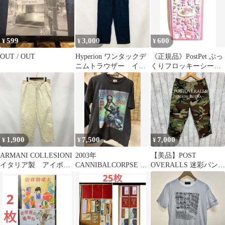
599
3,000
600
¥
¥
¥
OUT / OUT
Hyperion ワンタックデ
《正規品》PostPet ぷっ
ニムトラウザー イン
くりフロッキーシール
ディゴ オフィサース
集合
ラックス
1,900
7,500
7,000
¥
¥
¥
ARMANI COLLESIONI
2003年
【美品】POST
イタリア製 アイボリ
CANNIBALCORPSE ヴ
OVERALLS 迷彩パン
ーパンツ 90s
ィンテージバンドTシ
ツ！日本製！
ャツ M