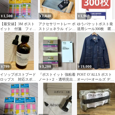
1,500
1,840
1,969
¥
¥
¥
【最安値】3M ポスト
アクセサリートレー ポ
ゆうパケットポスト発
イット 付箋 フィル
ストジェネラル インダ
送用シール300枚 匿名
ム 6個 683NEH
ストリアルトレー レク
発送
ト 小物入れ トレー ア
クセサリー トレイ 収納
スチール プレート ディ
スプレイ 時計 鍵置き
アクセサリートレイ 小
物トレイ キャッシュト
799
3,280
19,000
¥
¥
¥
レイ おしゃれ 銀色
イソップポストプード
『ポストイット 強粘着
POST OʼALLS ポスト
ロップス 対応スポイ
ノート×２・透明見出
オーバーオールズ デニ
ト post-poo-dropAesop
し』3点セット
ムカバーオール