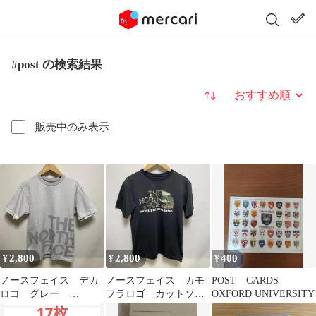
#post の検索結果
並び替え
販売中のみ表示
2,800
2,800
400
¥
¥
¥
ノースフェイス デカ
ノースフェイス カモ
POST CARDS
ロコ グレー
フラロゴ カットソ
OXFORD UNIVERSITY
NT11606
ー NT31405