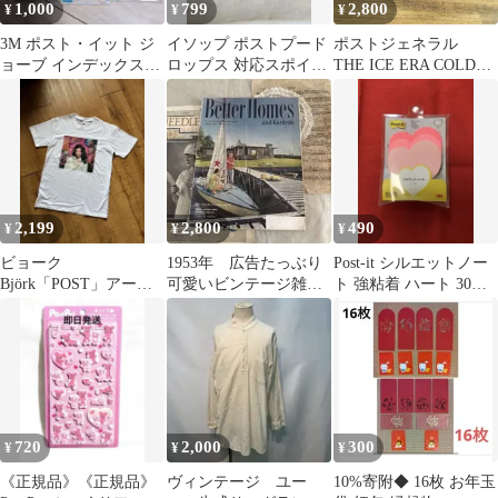
1,000
799
2,800
¥
¥
¥
3M ポスト・イット ジ
イソップ ポストプード
ポストジェネラル
ョーブ インデックス
ロップス 対応スポイ
THE ICE ERA COLD
682M-2 × 5
ト スポイト
ICE BRICK 保冷剤
2,199
2,800
490
¥
¥
¥
ビョーク
1953年 広告たっぶり
Post-it シルエットノー
Björk「POST」アート
可愛いビンテージ雑
ト 強粘着 ハート 30枚
ワーク Tシャツ ホワイ
誌 洋書ジャンクジャ
×3冊【新品・未使用】
ト 白 サイズM
ーナル 古書 広告
720
2,000
300
¥
¥
¥
《正規品》《正規品》
ヴィンテージ ユー
10%寄附◆ 16枚 お年玉