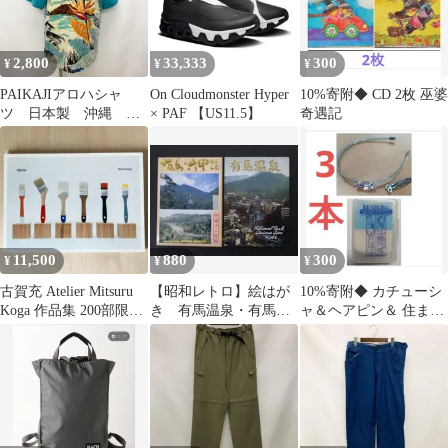
2,800
33,333
300
¥
¥
¥
PAIKAJIアロハシャ
On Cloudmonster Hyper
10%寄附◆ CD 2枚 巫婆
ツ 日本製 沖縄
× PAF 【US11.5】
奇遇記
okinawa ヤシの木
11,500
880
300
¥
¥
¥
古賀充 Atelier Mitsuru
【昭和レトロ】絵はが
10%寄附◆ カチューシ
Koga 作品集 200部限定
き 有馬温泉・有馬・
ャ＆ヘアピン＆ 住まい
新品未開封
六甲 ⑲
の汚れ落としクリーナ
ー