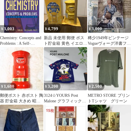
3,003
4,799
3,000
¥
¥
¥
Chemistry: Concepts and
新品 未使用 郵便 ポス
稀少1949年ビンテージ
Problems : A Self-
ト貯金箱 黄色 イエロー
Vogueヴォーグ洋書ファ
Teaching Guide (Wiley
陶器 当時もの 箱 座布
ッション雑誌ジャンク
Self Teaching Guides)
団付
ジャーナル
1,680
3,200
2,500
¥
¥
¥
郵便ポスト 赤ポスト 陶
3124☆YOURS Post
METRO STORE プリン
器 貯金箱 大きめ 昭和
Malone グラフィックT
トTシャツ グリーン
レトロ 郵便局 インテリ
シャツ ネイビー
ア