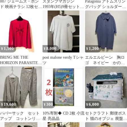
007 ジェームズ・ボン
スタンプマガジン
Patagonia アトムスリン
ド 映画チラシ 12枚セッ
1993年(H5)9冊セット
グバッグ ショルダーバ
ト
郵趣出版 切手 コレ
ッグ ピンク
クション
1,500
8,000
1,200
¥
¥
¥
BRING ME THE
post malone verdy Tシャ
エルエルビーン 胸ロ
HORIZON PARASITE
ツ
ゴ ネイビー かの
EVEロングスリーブ
子 アウトドア
OBWN9
19,600
300
6,000
¥
¥
¥
ハバーサック セット
10%寄附◆ CD 2枚 小流
セトクラフト 郵便ポス
アップ コットンリネ
星 亮晶晶
ト 猫のオブジェ 廃盤
ン ストライプ フレ
（ラ・カンパーニュ）