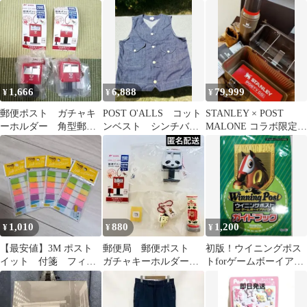
盤CD
ーネック ボタンタンク
カ カーキ
トップ
1,666
6,888
79,999
¥
¥
¥
郵便ポスト ガチャキ
POST O'ALLS コット
STANLEY × POST
ーホルダー 角型郵便
ンベスト シンチバッ
MALONE コラボ限定商
ポスト 郵便差出箱13
ク アメカジ ストリ
品
号 ミニチュア
ート 古着
1,010
880
1,200
¥
¥
¥
【最安値】3M ポスト
郵便局 郵便ポスト
初版！ウイニングポス
イット 付箋 フィル
ガチャキーホルダー
トforゲームボーイアド
ム 4個 683NEH
パンダ こけし 鳴子
バンスガイドブック 光
温泉郷 上野動物園
栄