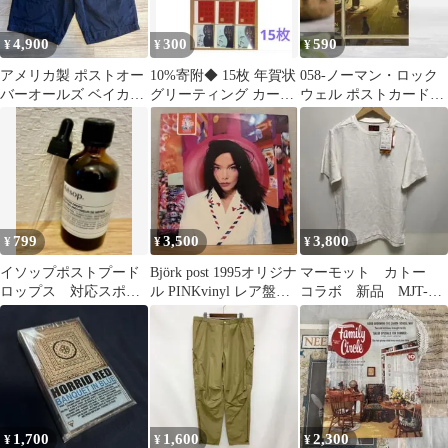
4,900
300
590
¥
¥
¥
アメリカ製 ポストオー
10%寄附◆ 15枚 年賀状
058-ノーマン・ロック
バーオールズ ベイカー
グリーティング カード
ウェル ポストカード
ワークショーツ S ネイ
封筒 セット
postcard ハガキ
ビー
799
3,500
3,800
¥
¥
¥
イソップポストプード
Björk post 1995オリジナ
マーモット カトー
ロップス 対応スポイ
ル PINKvinyl レア盤！
コラボ 新品 MJT-
ト post-poo-dropAesop
ジャンク
S7053 KATO
1,700
1,600
2,300
¥
¥
¥