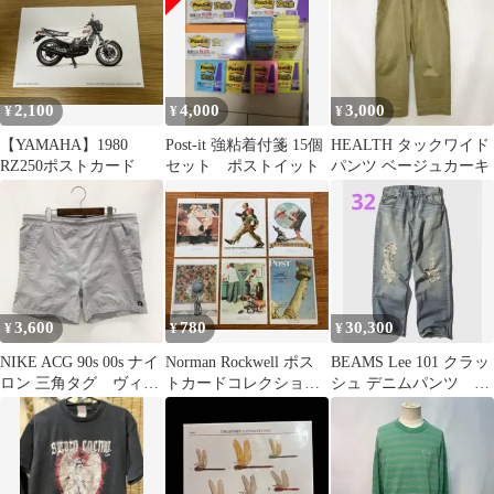
2,100
4,000
3,000
¥
¥
¥
【YAMAHA】1980
Post-it 強粘着付箋 15個
HEALTH タックワイド
RZ250ポストカード
セット ポストイット
パンツ ベージュカーキ
3,600
780
30,300
¥
¥
¥
NIKE ACG 90s 00s ナイ
Norman Rockwell ポス
BEAMS Lee 101 クラッ
ロン 三角タグ ヴィン
トカードコレクショ
シュ デニムパンツ サ
テージ y2k
ン (Bセット)
イズ32