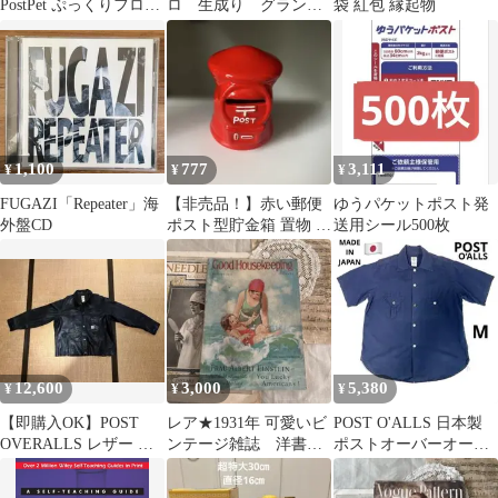
PostPet ぷっくりフロッ
ロ 生成り グラン
袋 紅包 縁起物
キーシール★モモとコ
パ バンドカラー
モモ
1,100
777
3,111
¥
¥
¥
FUGAZI「Repeater」海
【非売品！】赤い郵便
ゆうパケットポスト発
外盤CD
ポスト型貯金箱 置物 オ
送用シール500枚
ブジェ
12,600
3,000
5,380
¥
¥
¥
【即購入OK】POST
レア★1931年 可愛いビ
POST O'ALLS 日本製
OVERALLS レザー ジ
ンテージ雑誌 洋書ジ
ポストオーバーオール
ャケット ブラック
ャンクジャーナル素
ドットネイビー 半袖シ
材 古書 広告
ャツ