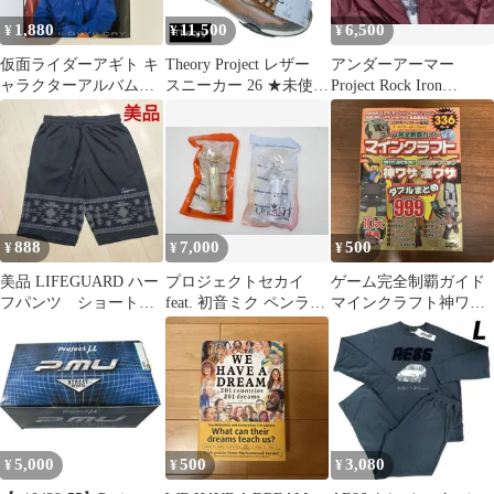
1,880
11,500
6,500
¥
¥
¥
仮面ライダーアギト キ
Theory Project レザー
アンダーアーマー
ャラクターアルバム
スニーカー 26 ★未使用
Project Rock Iron
THREE GUYS CRY
セオリー
Paradise
888
7,000
500
¥
¥
¥
美品 LIFEGUARD ハー
プロジェクトセカイ
ゲーム完全制覇ガイド
フパンツ ショートパ
feat. 初音ミク ペンライ
マインクラフト神ワザ
ンツ
ト 32-TO0804-03
&凄ワザダブルまとめ
5,000
500
3,080
¥
¥
¥