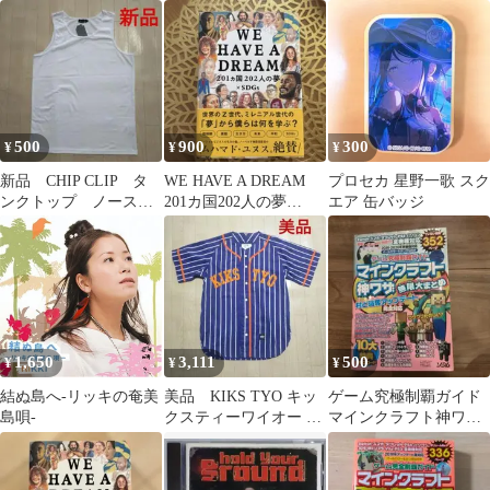
半袖 Ｌ
×SDGs
マインクラフト神…
500
900
300
¥
¥
¥
新品 CHIP CLIP タ
WE HAVE A DREAM
プロセカ 星野一歌 スク
ンクトップ ノースリ
201カ国202人の夢
エア 缶バッジ
ーブ ホワイト L
×SDGs
1,650
3,111
500
¥
¥
¥
結ぬ島へ-リッキの奄美
美品 KIKS TYO キッ
ゲーム究極制覇ガイド
島唄-
クスティーワイオー ベ
マインクラフト神ワザ
ースボールシャツ スト
無限大まとめ
ライプ