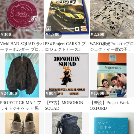
300
1,980
2,200
¥
¥
¥
Vivid BAD SQUAD ラバ
PS4 Project CARS 3 プ
WAKO和光Project-eプロ
ーキーホルダー プロセ
ロジェクトカーズ3
ジェクトイー鹿の子ポ
カ
ロシャツメンズL
24,000
804
1,600
¥
¥
¥
PROJECT GR MA-1 フ
【中古】MONOHON
【未読】Project Work
ライトジャケット 黒
SQUAD
OXFORD