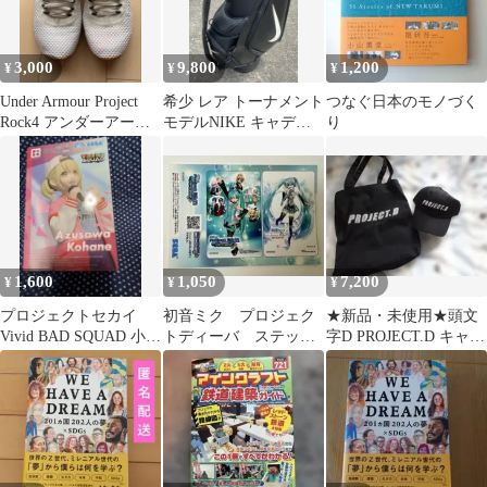
3,000
9,800
1,200
¥
¥
¥
Under Armour Project
希少 レア トーナメント
つなぐ日本のモノづく
Rock4 アンダーアーマ
モデルNIKE キャディ
り
ー
バッグ ブラック3点式
1,600
1,050
7,200
¥
¥
¥
プロジェクトセカイ
初音ミク プロジェク
★新品・未使用★頭文
Vivid BAD SQUAD 小豆
トディーバ ステッカ
字D PROJECT.D キャッ
沢
ー project DIVA アー
プ トートバッグ セット
ケード
★