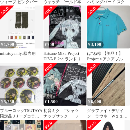
ウィーブ ピンクパーカ
ウォッチ ゴールド本体
ハミングバード スクリ
ー
EE002 替えベルト付
ーンセーバー 広美スペ
ースプロジェクト
1,700
750
3,100
¥
¥
¥
minatoyumiya様専用
Hatsune Miku Project
は*ね様 【美品！】
DIVA F 2nd ランドリー
Project e アクアブルー
バッグ
刺繍 ポロシャツ Mサイ
ズ
5,750
1,500
6,000
¥
¥
¥
ブルーロックTSUTAYA
初音ミク Tシャツ
グラファイトデザイ
限定品 Jリーグコラボ
ナップサック ♪
ン ラウネ W１１
缶バッジ 蜂楽 廻 合計8
５ ウェッジ用 シャ
点
フト