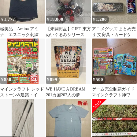
1,777
18,000
1,200
¥
¥
¥
極美品 Amina アミ
【未開封品】GIFT 東方
アニメグッズ まとめ売
ナ エスニック刺繍 タ
ぬいぐるみシリーズ ふ
り 文房具・カードケー
ンクトップ ノースリー
もふもぬえ。
ス・紙コースターセッ
ブ
ト
850
899
500
¥
¥
¥
マインクラフト レッド
WE HAVE A DREAM
ゲーム完全制覇ガイド
ストーン&建築・イン
201カ国202人の夢
マインクラフト神ワザ
テリア完全攻略
×SDGs
&凄ワザダブルまとめ