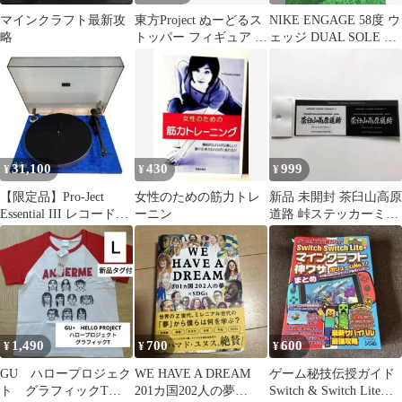
マインクラフト最新攻
東方Project ぬーどるス
NIKE ENGAGE 58度 ウ
略
トッパー フィギュア 東
ェッジ DUAL SOLE 限
風谷早苗 洩矢諏訪子
定シャフト
31,100
430
999
¥
¥
¥
【限定品】Pro-Ject
女性のための筋力トレ
新品 未開封 茶臼山高原
Essential III レコードプ
ーニン
道路 峠ステッカーミニ
レーヤー
1枚
1,490
700
600
¥
¥
¥
GU ハロープロジェク
WE HAVE A DREAM
ゲーム秘技伝授ガイド
ト グラフィックT
201カ国202人の夢
Switch & Switch Lite版