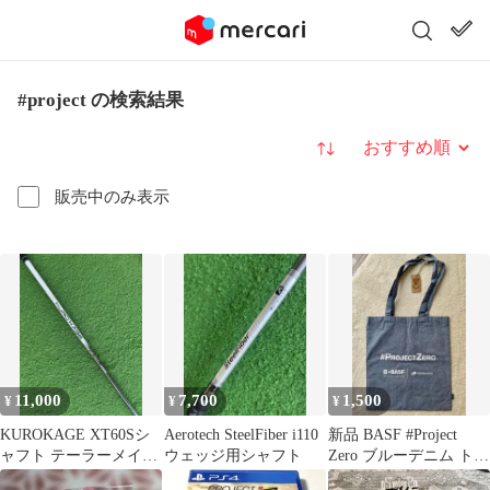
#project の検索結果
並び替え
販売中のみ表示
11,000
7,700
1,500
¥
¥
¥
KUROKAGE XT60Sシ
Aerotech SteelFiber i110
新品 BASF #Project
ャフト テーラーメイド
ウェッジ用シャフト
Zero ブルーデニム トー
スリーブ付き クロカゲ
トバッグ 非売品