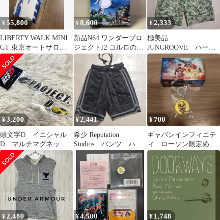
55,800
8,600
2,333
¥
¥
¥
LIBERTY WALK MINI
新品N64 ワンダープロ
極美品
GT 東京オートサロン
ジェクトJ2 コルロの森
JUNGROOVE ハーフ
2026 限定
のジョゼット 未使用
パンツ ショートパン
品 訳有り
ツ 総柄
3,200
2,441
700
¥
¥
¥
頭文字D イニシャル
希少 Reputation
ギャバンインフィニテ
D マルチマグネッ
Studios パンツ ハー
ィ ローソン限定めじ
ト PROJECT.D
フパンツ バンダナ レ
るしチャーム ルミナ
ア
ス
2,480
4,500
1,748
¥
¥
¥