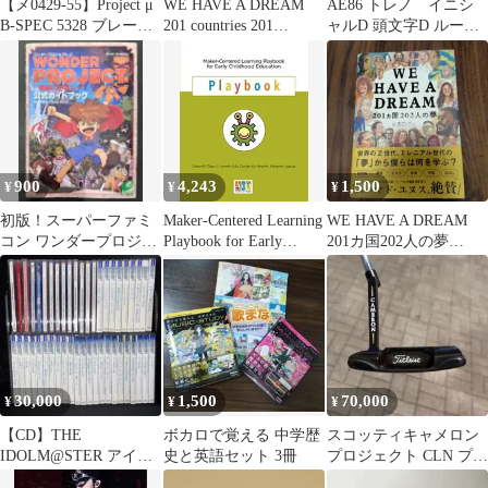
【メ0429-55】Project μ
WE HAVE A DREAM
AE86 トレノ イニシ
B-SPEC 5328 ブレーキ
201 countries 201
ャルD 頭文字D ルーム
パッド
dream…
ウェア パジャマ 藤
原とうふ店
900
4,243
1,500
¥
¥
¥
初版！スーパーファミ
Maker-Centered Learning
WE HAVE A DREAM
コン ワンダープロジェ
Playbook for Early
201カ国202人の夢
クトJ機械の少年ピーノ
Childhood Education
×SDGs
公式ガイドブック
30,000
1,500
70,000
¥
¥
¥
【CD】THE
ボカロで覚える 中学歴
スコッティキャメロン
IDOLM@STER アイド
史と英語セット 3冊
プロジェクト CLN プロ
ルマスター 46枚 まとめ
トタイプ ガンブルーフ