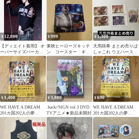
売り
ィニッシュ
12,800
999
1,300
¥
¥
¥
【ディエイト着用】 オ
東映ヒーローズキッチ
天馬咲希 まとめ売りぱ
ーバーサイズパーカー
ン コースター ギャ
しゃこれ ウエハースク
XL即発送1度着用
バン・ブシドー
リエイターズフェスタ
エピカ 箔押し
1,400
3,880
690
¥
¥
¥
WE HAVE A DREAM
.hack//SIGN vol.3 DVD
WE HAVE A DREAM
201カ国202人の夢
TVアニメ★新品未開封
201カ国202人の夢
×SDGs
×SDGs