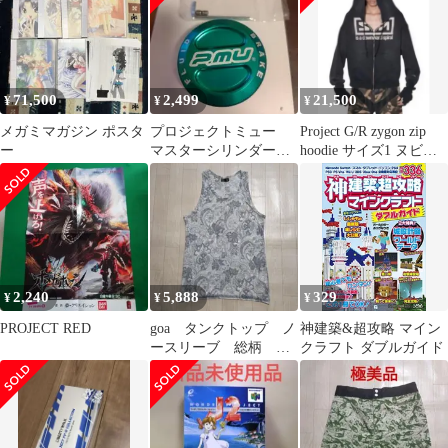
71,500
2,499
21,500
¥
¥
¥
メガミマガジン ポスタ
プロジェクトミュー
Project G/R zygon zip
ー
マスターシリンダーキ
hoodie サイズ1 ヌビア
ャップ
ン
2,240
5,888
329
¥
¥
¥
PROJECT RED
goa タンクトップ ノ
神建築&超攻略 マイン
ースリーブ 総柄 日
クラフト ダブルガイド
本製