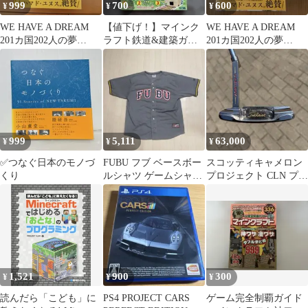
999
700
600
¥
¥
¥
WE HAVE A DREAM
【値下げ！】マインク
WE HAVE A DREAM
201カ国202人の夢
ラフト鉄道&建築ガイ
201カ国202人の夢
×SDGs
ド 全ページオールカラ
×SDGs
ー・ふりがなつき
999
5,111
63,000
¥
¥
¥
✅つなぐ日本のモノづ
FUBU フブ ベースボー
スコッティキャメロン
くり
ルシャツ ゲームシャツ
プロジェクト CLN プロ
メッシュ ストリー
トタイプ
ト 古着
1,521
900
300
¥
¥
¥
読んだら「こども」に
PS4 PROJECT CARS
ゲーム完全制覇ガイド