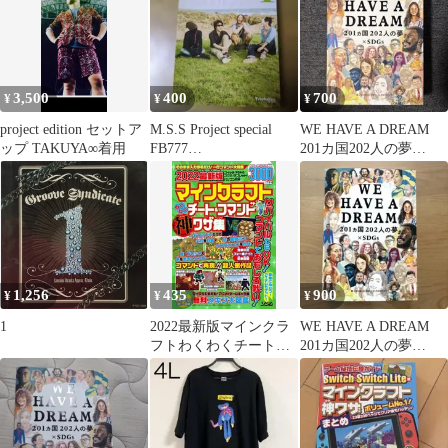
3,500
400
700
¥
¥
¥
project edition セットア
M.S.S Project special
WE HAVE A DREAM
ップ TAKUYA∞着用
FB777
201カ国202人の夢
KIKKUN―MK―2…
×SDGs
1,256
435
900
¥
¥
¥
1
2022最新版マインクラ
WE HAVE A DREAM
フトわくわくチート&
201カ国202人の夢
コマンド神ワザ集
×SDGs