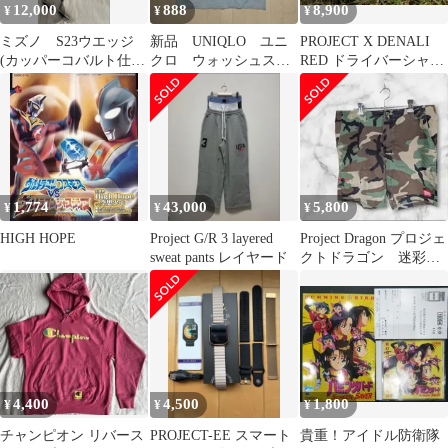
12,000
888
8,900
¥
¥
¥
ミズノ S23ウエッジ
新品 UNIQLO ユニ
PROJECT X DENALI
(カッパーコバルト仕上
クロ ウォッシュスラ
RED ドライバーシャフ
げ)2本セット
ブ Vネック Tシャツ
ト タイトスリープ付
半袖
1,774
43,000
5,800
¥
¥
¥
HIGH HOPE
Project G/R 3 layered
Project Dragon プロジェ
sweat pants レイヤード
クトドラゴン 迷彩柄
カーゴショートパンツ
4,400
4,500
1,800
¥
¥
¥
チャンピオン リバース
PROJECT-EE スマート
貴重！アイドル防衛隊