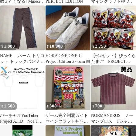
教えたくなる! Minecraft
PERFECT EDITION
マインクラフト神ワザ
ではじめる「おとな」
&凄ワザダブルまとめ
のプログラミング
1,888
10,900
2,750
¥
¥
¥
NAME. ネーム トリコ
HOKA ONE ONE U
【6個セット】びっくら
ット トラックパンツ ジ
Project Clifton 27.5cm 白
たまご PROJECT
ャージパンツ 日本製
R.E.D.
1,500
300
700
¥
¥
¥
バーチャルYouTuber
ゲーム完全制覇ガイド
NORMANBROS ノー
Project A.I.D Noa Tシ
マインクラフト神ワザ
マンブロス Tシャツ
ャツMサイズ
&凄ワザダブルまとめ
半袖 ストライプ ワ
ンポケット