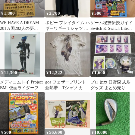
1,800
2,700
500
¥
¥
¥
WE HAVE A DREAM
ポピー プレイタイム ハ
ゲーム秘技伝授ガイド
201カ国202人の夢
ギーワギー Tシャツ 4L
Switch & Switch Lite版
×SDGs
②
マインクラフト神…
12,300
12,222
1,600
¥
¥
¥
メディコムトイ Project
goa フェザープリント
プロセカ 日野森 志歩
BM! 仮面ライダーフォ
亜熱帯 Tシャツ カッ
グッズ まとめ売り
ーゼ 仮面ライダーメテ
トソー 日本製
オ
500
56,600
10,000
¥
¥
¥