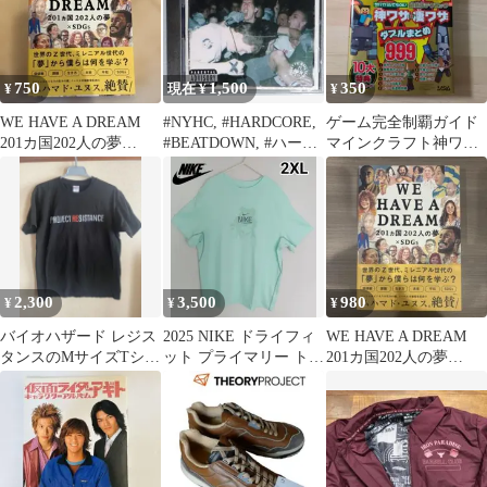
750
1,500
350
¥
現在 ¥
¥
WE HAVE A DREAM
#NYHC, #HARDCORE,
ゲーム完全制覇ガイド
201カ国202人の夢
#BEATDOWN, #ハード
マインクラフト神ワザ
×SDGs
コア
&凄ワザダブルまとめ
2,300
3,500
980
¥
¥
¥
バイオハザード レジス
2025 NIKE ドライフィ
WE HAVE A DREAM
タンスのMサイズTシャ
ット プライマリー トレ
201カ国202人の夢
ツ
ーニング Tシャツ 3L
×SDGs