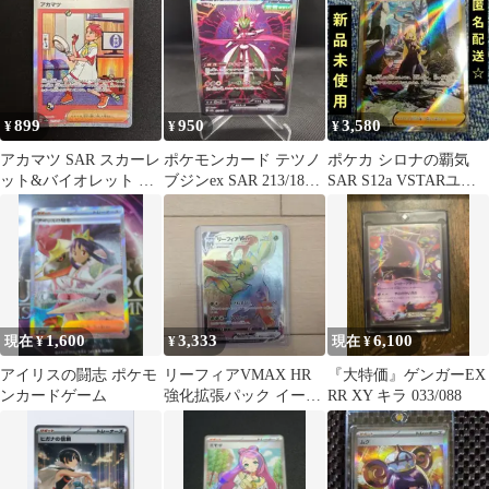
張パ
2025」 …
899
950
3,580
¥
¥
¥
アカマツ SAR スカーレ
ポケモンカード テツノ
ポケカ シロナの覇気
ット&バイオレット ハ
ブジンex SAR 213/187
SAR S12a VSTARユニ
イクラスパック テラス
SV8a
バース 239/172
タルフェ…
1,600
3,333
6,100
現在 ¥
¥
現在 ¥
アイリスの闘志 ポケモ
リーフィアVMAX HR
『大特価』ゲンガーEX
ンカードゲーム
強化拡張パック イーブ
RR XY キラ 033/088
イヒーローズ キラ
088/0…