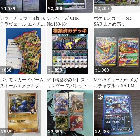
1,599
2,288
2,200
¥
¥
¥
ジラーチ ミラー 4枚 ス
シャワーズ CHR
ポケモンカード SR
テラヴェール エネチャ
No.189/184
SAR まとめ売り
ージ sv8a ねがいぼし
888
1,899
1,900
¥
¥
¥
ポケモンカードゲーム
✅【構築済み✨】スト
MEGAドリームex メガ
ストームエメラルダ
リンダー 悪バレット デ
ルチャブルex SAR MA
【3パックセット】
ッキ
2枚セット
555
2,555
2,288
¥
¥
¥