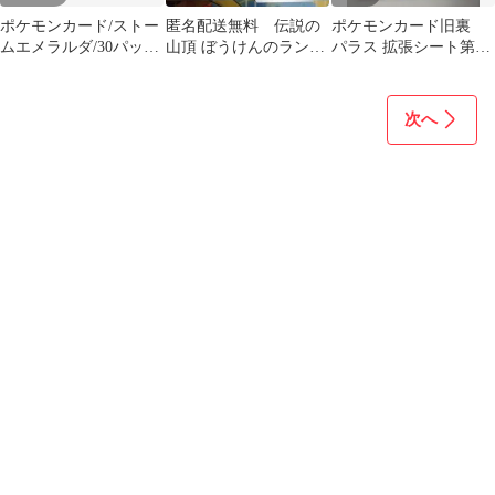
ポケモンカード/ストー
匿名配送無料 伝説の
ポケモンカード旧裏
ムエメラルダ/30パッ
山頂 ぼうけんのランタ
パラス 拡張シート第1
ク/1BOX分/封入率一致/
ン ギリー 各3枚計12枚
弾(青版) 5q1
当選品
次へ