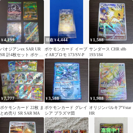
モースAR ルリリAR お
め売り 計10パック
ボルト 135/086
まけ15枚
バラエティパック
4,199
4,444
1,588
¥
現在 ¥
¥
パオジアンex SAR UR
ポケモンカード イーブ
サンダース CHR s8b
SR 計4枚セット ポケモ
イARプロモ 173/SV-P
193/184
ンカード
7,777
3,588
1,988
¥
¥
¥
ポケモンカード 22枚 ま
ポケモンカード グレイ
オリジンパルキアVstar
とめ売り SR SAR MA
シア プラズマ団
HR