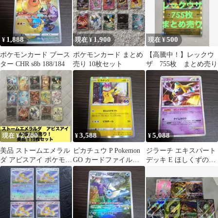
1,888
1,900
500
¥
現在 ¥
現在 ¥
ポケモンカード ブース
ポケモンカード まとめ
【高騰中！】レックウ
ター CHR s8b 188/184
売り 10枚セット
ザ 755枚 まとめ売り
2,200
3,588
5,088
現在 ¥
¥
¥
美品 ストームエメラル
ピカチュウ P Pokemon
ジラーチ エキスパート
ダ アビスアイ ポケモン
GO カードファイルセ
デッキ E ほしくずのう
カード AR まとめ売り
ット キラ 272/S-P
た
15枚