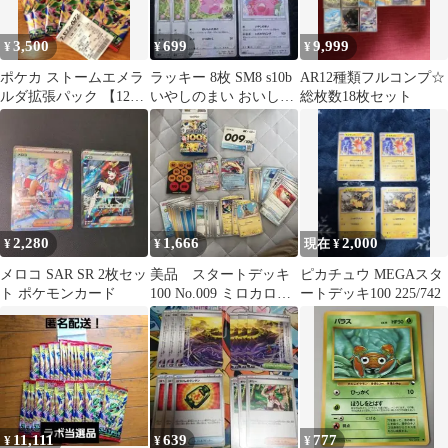
3,500
699
9,999
¥
¥
¥
ポケカ ストームエメラ
ラッキー 8枚 SM8 s10b
AR12種類フルコンプ☆
ルダ拡張パック 【12パ
いやしのまい おいしい
総枚数18枚セット
ック】
たまご 超爆インパクト
2,280
1,666
2,000
¥
¥
現在 ¥
メロコ SAR SR 2枚セッ
美品 スタートデッキ
ピカチュウ MEGAスタ
ト ポケモンカード
100 No.009 ミロカロス
ートデッキ100 225/742
ex メガタブンネex
11,111
639
777
¥
¥
¥