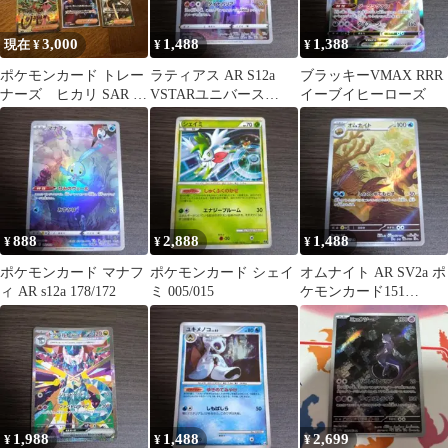
3,000
1,488
1,388
現在 ¥
¥
¥
ポケモンカード トレー
ラティアス AR S12a
ブラッキーVMAX RRR
ナーズ ヒカリ SAR カ
VSTARユニバース
イーブイヒーローズ
スミの元気 ヒガナの
195/172
信頼
888
2,888
1,488
¥
¥
¥
ポケモンカード マナフ
ポケモンカード シェイ
オムナイト AR SV2a ポ
ィ AR s12a 178/172
ミ 005/015
ケモンカード151
180/165
1,988
1,488
2,699
¥
¥
¥