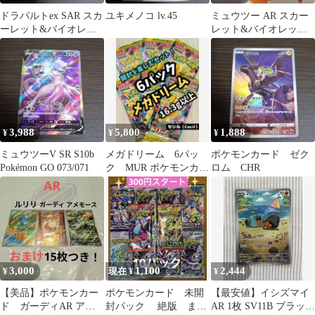
ドラパルトex SAR スカ
ユキメノコ lv.45
ミュウツー AR スカー
ーレット&バイオレッ
レット&バイオレット
ト ハイクラスパック テ
強化拡張パック ポケモ
ラスタ…
ンカード1…
3,988
5,800
1,888
¥
¥
¥
ミュウツーV SR S10b
メガドリーム 6パッ
ポケモンカード ゼク
Pokémon GO 073/071
ク MUR ポケモンカー
ロム CHR
ド PokemonCards
3,000
1,100
2,444
¥
現在 ¥
¥
【美品】ポケモンカー
ポケモンカード 未開
【最安値】イシズマイ
ド ガーディAR アメ
封パック 絶版 まと
AR 1枚 SV11B ブラック