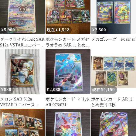
5,900
1,522
2,500
¥
現在 ¥
¥
ダークライVSTAR SAR
ポケモンカード メガゼ
メガゴルーグ ex sar sr
S12a VSTARユニバース
ラオラex SAR まとめ売
228/172
り
888
2,088
1,150
¥
¥
現在 ¥
メロン SAR S12a
ポケモンカード マリル
ポケモンカード AR ま
VSTARユニバース
AR 073/071
とめ売り 7枚
244/172