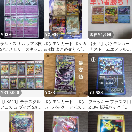
329
2,990
1,000
¥
¥
現在 ¥
ラルトス キルリア 8枚
ポケモンカード ポケカ
【美品】ポケモンカー
SVF メモリースキップ
sr 4枚 まとめ売り ゲッ
ド ストームエメラルダ
リファイン
コウガex
人気レア3枚セット
310,000
333
2,588
¥
¥
¥
【PSA10】テラスタル
ポケモンカード ポケ
ブラッキー プラズマ団
フェス ex ブイズ SAR
カ パック アビスア
R BW 拡張パック「ラ
10連番
イ ポケカパック 最
イデンナックル」
安値
031/051