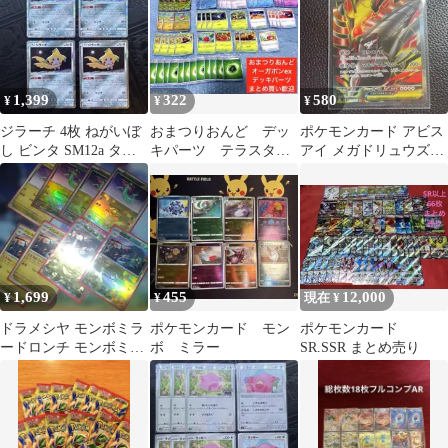
1,399
322
580
¥
¥
¥
ジラーチ 4枚 ねがいぼ
おまつりおんど デッ
ポケモンカード アビス
し ビンタ SM12a タッ
キパーツ テラスタル
アイ メガドリュウズ
グオールスターズ
フェス ポケカ ポケ
SR
モンカード
1,699
455
12,000
¥
¥
現在 ¥
ドラメシヤ モンボミラ
ポケモンカード モン
ポケモンカード
ードロンチ モンボミラ
ボ ミラー
SR.SSR まとめ売り
ー まとめ売り ノーマ
ル含む