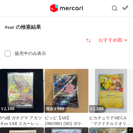
#sar の検索結果
並び替え
販売中のみ表示
2,100
900
2,500
¥
現在 ¥
¥
S*a様 ガチグマ アカツ
ピッピ【AR】
ピカチュウ P MEGA
キex SAR スカーレット
{086/080} [M3] ポケモ
「マクドナルドオリジ
&バイオレット 強化拡
ンカードゲーム
ナル ハッピーセット