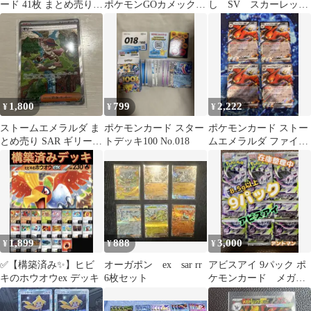
ード 41枚 まとめ売り
ポケモンGOカメックス
し SV スカーレット
大量セット
リザードン 基本水エネ
＆バイオレット まと
ルギー
め売り セット
1,800
799
2,222
¥
¥
¥
ストームエメラルダ ま
ポケモンカード スター
ポケモンカード ストー
とめ売り SAR ギリー
トデッキ100 No.018
ムエメラルダ ファイア
等セット
ローex 4枚セット
1,899
888
3,000
¥
¥
¥
✅【構築済み✨】ヒビ
オーガポン ex sar rr
アビスアイ 9パック ポ
キのホウオウex デッキ
6枚セット
ケモンカード メガダ
ークライ SAR