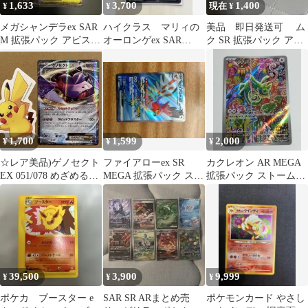
1,633
3,700
1,400
¥
¥
現在 ¥
メガシャンデラex SAR
ハイクラス マリィの
美品 即日発送可 ム
M 拡張パック アビスア
オーロンゲex SAR
ク SR 拡張パック アビ
イ キラ 113/081
MEGAドリームex ポケ
スアイ サポート 早い
モンカード
者勝ち
1,700
1,599
2,000
¥
¥
¥
☆レア美品)ゲノセクト
ファイアローex SR
カクレオン AR MEGA
EX 051/078 めざめる超
MEGA 拡張パック スト
拡張パック ストームエ
王 カセットチェンジ
ームエメラルダ キラ
メラルダ キラ 088/076
096…
39,500
3,900
9,999
¥
¥
¥
ポケカ ブースター e
SAR SR ARまとめ売
ポケモンカード やさし