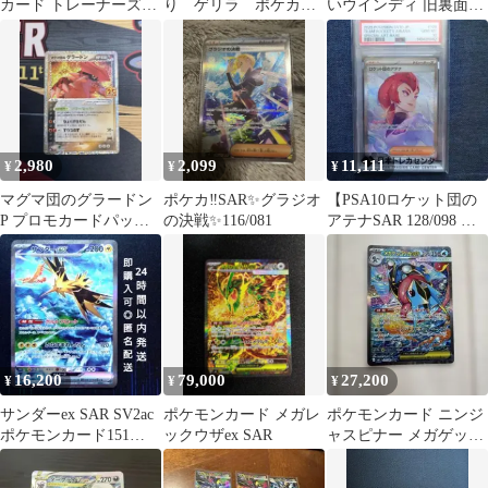
カード トレーナーズマ
り ゲリラ ポケカ
いウインディ 旧裏面
ガジンプロモ
早い者勝ち 引退品
No.059 neo4
2,980
2,099
11,111
¥
¥
¥
マグマ団のグラードン
ポケカ‼️SAR✨️グラジオ
【PSA10ロケット団の
P プロモカードパック
の決戦✨️116/081
アテナSAR 128/098 ポ
25th ANNIVERSARY…
ケモンカード鑑定品
16,200
79,000
27,200
¥
¥
¥
サンダーex SAR SV2ac
ポケモンカード メガレ
ポケモンカード ニンジ
ポケモンカード151
ックウザex SAR
ャスピナー メガゲッコ
204/165
ウガex SAR Greninja