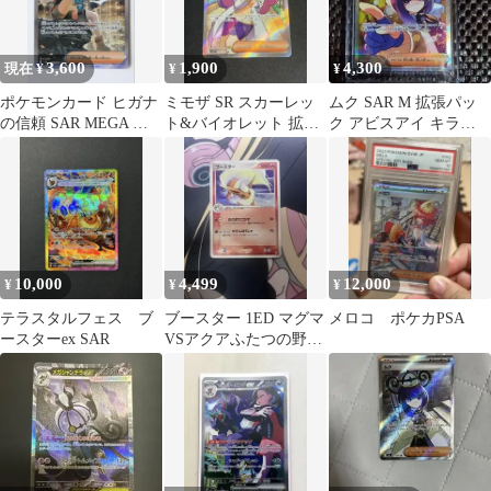
3,600
1,900
4,300
現在 ¥
¥
¥
ポケモンカード ヒガナ
ミモザ SR スカーレッ
ムク SAR M 拡張パッ
の信頼 SAR MEGA 拡
ト&バイオレット 拡張
ク アビスアイ キラ
張パック ストームエメ
パック バイオレットex
117/081
ラルダ
キラ ３
10,000
4,499
12,000
¥
¥
¥
テラスタルフェス ブ
ブースター 1ED マグマ
メロコ ポケカPSA
ースターex SAR
VSアクアふたつの野望
015/080 ポケモンカード