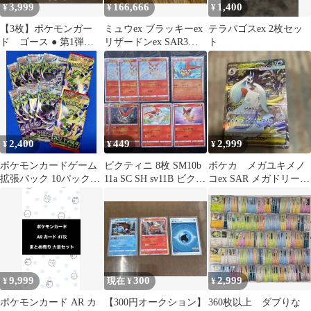
3,999
166,666
1,400
¥
¥
¥
【3枚】ポケモンガー
ミュウex ブラッキーex
テラパゴスex 2枚セッ
ド ゴース ● 第1弾基
リザードンex SAR3枚
ト
本拡張パック 019/128
セット
2,400
449
2,999
¥
¥
¥
ポケモンカードゲーム
ビクティニ 8枚 SM10b
ポケカ メガユキメノ
拡張パック 10パックセ
11a SC SH sv11B ビクト
コex SAR メガドリーム
ット
リー
ex
9,999
300
2,999
¥
現在 ¥
¥
ポケモンカード AR カ
【300円オークション】
360枚以上 ダブりな