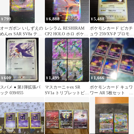
799
6,888
5,488
¥
¥
¥
オーガポン いしずえの
レシラム RESHIRAM
ポケモンカード ピカチ
めんex SAR SV8a テラ
CP2 HOLO ホロ ポケモ
ュウ 259/XY-P プロモ
スタルフェスex 216…
ンカード
ポケモンパン
600
1,499
1,666
¥
¥
¥
スバメ ● 第1弾拡張パ
マスカーニャex SR
ポケモンカード キュワ
ック 039/055
SV1a トリプレットビー
ワー AR 5枚セット キ
ト 086/073
ュワワーar