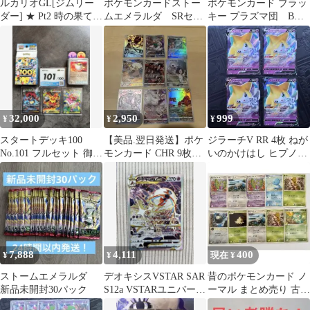
ルカリオGL[ジムリー
ポケモンカードストー
ポケモンカード ブラッ
ダー] ★ Pt2 時の果ての
ムエメラルダ SRセッ
キー プラズマ団 BW8
絆 053/090
ト
031/051 ライデンナック
ル
32,000
2,950
999
¥
¥
¥
スタートデッキ100
【美品.翌日発送】ポケ
ジラーチV RR 4枚 ねが
No.101 フルセット 御三
モンカード CHR 9枚セ
いのかけはし ヒプノス
家 SAR仕様
ット
トライク タイムゲイザ
ー
7,888
4,111
400
¥
¥
現在 ¥
ストームエメラルダ
デオキシスVSTAR SAR
昔のポケモンカード ノ
新品未開封30パック
S12a VSTARユニバース
ーマル まとめ売り 古い
223/172
レトロカード