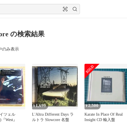
wcore の検索結果
中のみ表示
1,699
2,500
¥
¥
イツェル
L'Altra Different Days ラ
Karate In Place Of Real
el)『West』
ルトラ Slowcore 名盤
Insight CD 輸入盤