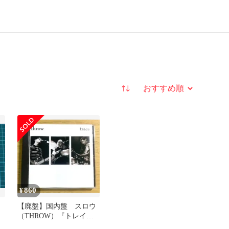
並び替え
860
¥
【廃盤】国内盤 スロウ
（THROW）『トレイス
(TRACE)』