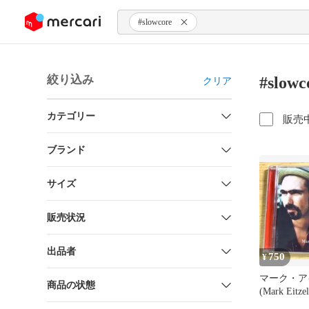
ンツにスキップ
#slowcore
絞り込み
#slo
クリア
カテゴリー
販売
ブランド
サイズ
販売状況
出品者
750
¥
マーク・ア
商品の状態
(Mark Eitz