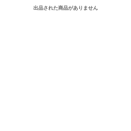
出品された商品がありません