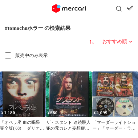
#tomochuホラー の検索結果
並び替え
販売中のみ表示
1,180
680
2,099
¥
¥
¥
「オペラ座 血の喝采
ザ・スタンド 連続殺人
「マーダーライドショ
完全版('88) 」ダリオ・
犯の元カレと妄想症に
ー」「マーダー・ライ
アルジェント DVD 視
悩む私☆殺人を見るの
ド・ショー 2」 ロ