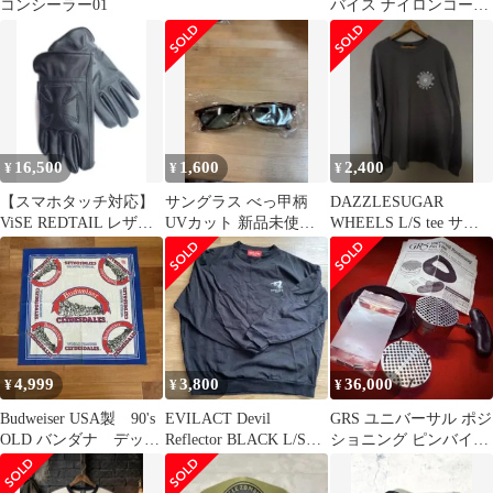
コンシーラー01
バイス ナイロンコーチ
JK ワイン色 XL
16,500
1,600
2,400
¥
¥
¥
【スマホタッチ対応】
サングラス べっ甲柄
DAZZLESUGAR
ViSE REDTAIL レザー
UVカット 新品未使
WHEELS L/S tee サイ
グローブ L 黒 ハーレー
用 バイカーシェー
ズXL
ド ハーレー
4,999
3,800
36,000
¥
¥
¥
Budweiser USA製 90's
EVILACT Devil
GRS ユニバーサル ポジ
OLD バンダナ デッド
Reflector BLACK L/S
ショニング ピンバイス
ストック
TEE
彫刻台 カスタムパーツ
付き