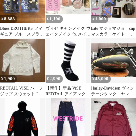
8,888
1,100
1,000
¥
¥
¥
Blues BROTHERS フィ
ヴィセ キャンメイク ウ
kate マジョマジョ cnp
ギュア ブルースブラザ
ェイクメイク 他 メイク
マスカラ ケイト ア
ーズ デッドストック
アップ 7点 セット 詰め
イシャドウ 眉マスカ
合わせ
ラ
1,900
2,990
45,000
¥
¥
¥
REDTAIL VISE ハーフ
【新作】新品 ViSE
Harley-Davidson ヴィン
ジップ スウェット L バ
REDTAiL アイアンクロ
テージタンク ヤレ加
イカー サイクルウェア
ス ボーダー ソックス
工 マスタングタンク
黒