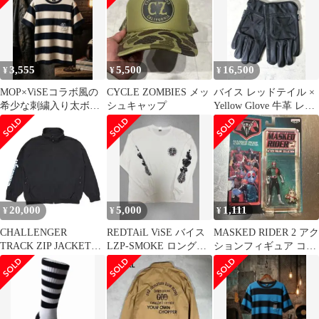
3,555
5,500
16,500
¥
¥
¥
MOP×ViSEコラボ風の
CYCLE ZOMBIES メッ
バイス レッドテイル ×
希少な刺繍入り太ボー
シュキャップ
Yellow Glove 牛革 レザ
ダー肉厚TシャツL相
ーグローブ 黒 M
当・40
20,000
5,000
1,111
¥
¥
¥
CHALLENGER
REDTAiL ViSE バイス
MASKED RIDER 2 アク
TRACK ZIP JACKET
LZP-SMOKE ロングス
ションフィギュア コレ
BLACK/L
リーブTシャツ 白
クション 1998