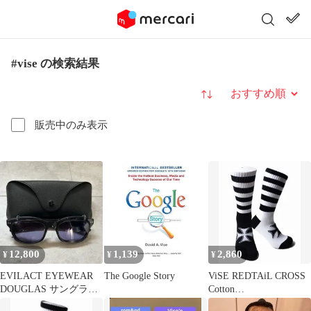
#vise の検索結果
並び替え
販売中のみ表示
12,800
1,139
2,860
¥
¥
¥
EVILACT EYEWEAR
The Google Story
ViSE REDTAiL CROSS
DOUGLAS サングラス
Cotton
クリップオン
Socks〔Black/WHITE〕