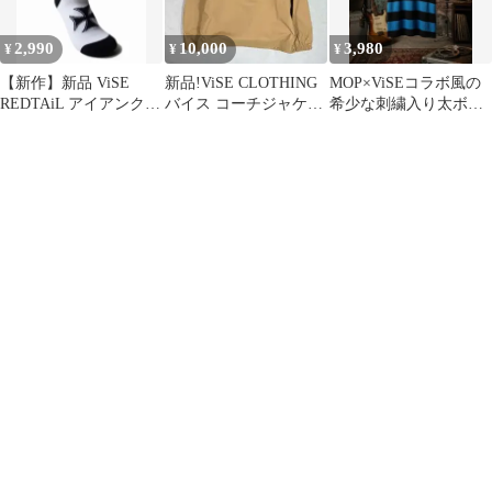
2,990
10,000
3,980
¥
¥
¥
【新作】新品 ViSE
新品!ViSE CLOTHING
MOP×ViSEコラボ風の
REDTAiL アイアンクロ
バイス コーチジャケッ
希少な刺繍入り太ボー
ス ボーダー ソックス
ト サンドベージュ XL
ダー肉厚TシャツL相
白
当・40