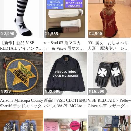
2,990
1,555
4,500
¥
¥
¥
【新作】新品 ViSE
rom&nd 03 眉マスカ
90's 魔女 おしゃべり
REDTAiL アイアンクロ
ラ & Vise'e 眉マスカ
人形 魔法使い レト
ス ボーダー ソックス
ラBR4 SET
ロ antique ソウ SAW
白
999
39,500
16,500
¥
¥
¥
Arizona Maricopa County
新品!! ViSE CLOTHiNG
ViSE REDTAIL × Yellow
Sheriff デッドストック
バイス VA-2L MC Jacket
Glove 牛革 レザーグロ
L
ーブ L