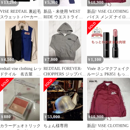
13,200
5,300
10,900
¥
¥
¥
VISE REDTAIL 裏起毛
新品・未使用 WEST
新品! ViSE CLOTHING
スウェット パーカー
RIDE ウエストライド
バイス メンズ ナイロン
XL 新品
濃紺 デニム W26
コーチジャケット L
4,500
7,000
1,100
¥
¥
¥
redtail vise clothing レッ
REDTAIL FOREVER-
Visée ネンマクフェイク
ドテイル 名古屋 ワ
CHOPPERS ジップパー
ルージュ PK851 もっと
ークシャツ
カー L
わがままな肉球
880
53,000
10,900
¥
¥
¥
カラーデュオトリック
ちょん様専用
新品! ViSE CLOTHING