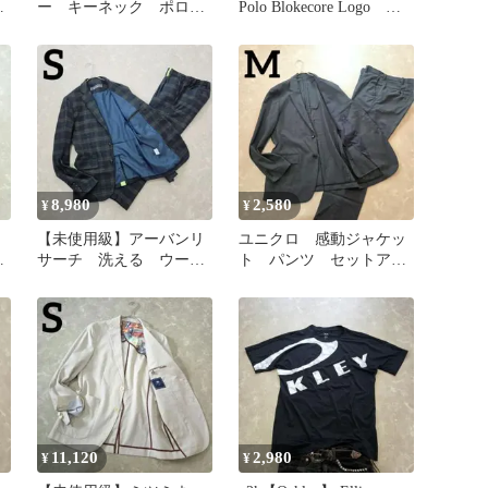
イ
ー キーネック ポロシ
Polo Blokecore Logo 短
ャツ ベージュ M 半
丈
袖 胸ポケ
8,980
2,580
¥
¥
峰
【未使用級】アーバンリ
ユニクロ 感動ジャケッ
混
サーチ 洗える ウー
ト パンツ セットアッ
ジ
ル チェック ネイビ
プ ウールライク M
ー S おしゃれ
グレー
11,120
2,980
¥
¥