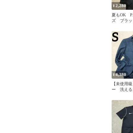
2,280
¥
夏もOK P.
ズ ブラッ
プ 背抜き
典
4,380
¥
【未使用級
ー 洗える
ビー ス
春～秋 結