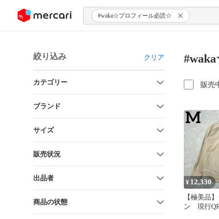
ンツにスキップ
#waka☆プロフィール必読☆
絞り込み
#wa
クリア
カテゴリー
販売
ブランド
サイズ
販売状況
出品者
12,330
¥
【極美品】
商品の状態
ン 現行Q
シャツ 