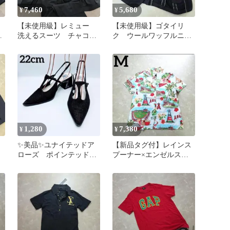
7,460
5,680
¥
¥
レ
【未使用級】レミュー
【未使用級】ゴタイリ
コ
洗えるスーツ チャコー
ク ウールワッフルニッ
ル XL AB7 通気性 夏
ト ブラウン M アン
もOK◎
コン 近年モデル
1,280
7,380
¥
¥
✨美品✨ユナイテッドア
【新品タグ付】レインス
ローズ ポインテッド
プーナー×エンゼルス
調
Tストラップ 黒 22 バ
レディース アロハシャ
M
ックベルト
ツ M 半袖