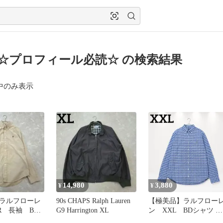
ka☆プロフィール必読☆ の検索結果
中のみ表示
14,980
3,880
¥
¥
ラルフローレ
90s CHAPS Ralph Lauren
【極美品】ラルフロー
R 長袖 BD
G9 Harrington XL
ン XXL BDシャツ 羽
ベージュ M
織 ポニー刺繍 紺