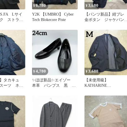
6,780
3,680
¥
¥
S.FA Lサイ
Y2K 【UMBRO】 Cyber
【パンツ新品】紺ブ
ク ストライ
Tech Blokecore Piste
金ボタン ジャケパン
 結婚式 式
ーデ L ビジカジ 春
夏 クールビズ
4,780
3,680
¥
¥
】タカキュ
✨ほぼ新品✨エイゾー
【未使用級】
スーツ ネイ
本革 パンプス 黒
KATHARINE
トライプ S
24cm 冠婚葬祭 太ヒー
HAMNETT デニム
婚式
ル 幅広
洗える ストレッチ 