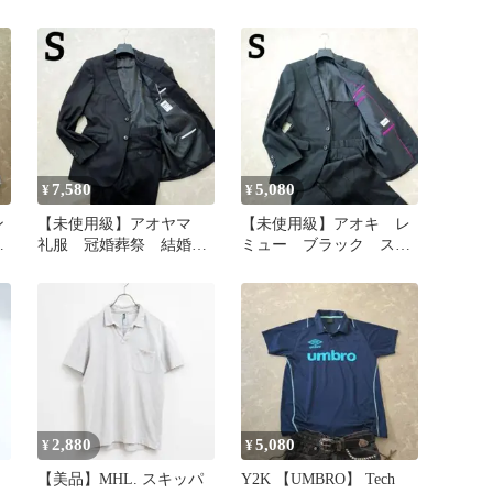
ネイビー 背抜き 春～
丈 c-boy
秋 M
7,580
5,080
¥
¥
ン
【未使用級】アオヤマ
【未使用級】アオキ レ
ブ
礼服 冠婚葬祭 結婚
ミュー ブラック スト
プ
式 S スーツ セット
ライプ 夏もOK◎S 結
アップ 漆黒
婚式 背抜き
2,880
5,080
¥
¥
【美品】MHL. スキッパ
Y2K 【UMBRO】 Tech