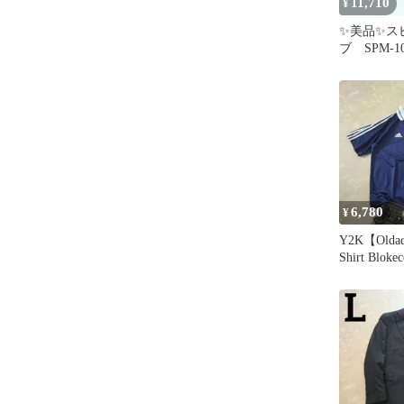
11,710
¥
✨美品✨ス
ブ SPM-
ン ヘビ柄 
6,780
¥
Y2K【Oldad
Shirt Bloke