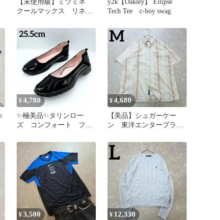
【未使用級】ミツミネ
y2k【Oakley】 Ellipse
クールマックス リネン
Tech Tee c-boy swag
混 ベージュ S 春～
秋 裏地柄
4,780
4,680
¥
¥
e
✨極美品✨タリンロー
【美品】シュガーケー
ズ コンフォート フラ
ン 東洋エンタープライ
ットシューズ 25.5 黒
ズ ベージュ M ドッ
健康靴
ト ヴィンテージ
3,500
12,330
¥
¥