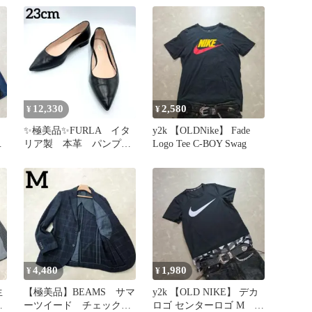
ゆるだぼ
12,330
2,580
¥
¥
✨極美品✨FURLA イタ
y2k 【OLDNike】 Fade
ー
リア製 本革 パンプ
Logo Tee C-BOY Swag
機
ス ポインテッド 23cm
黒
4,480
1,980
¥
¥
生
【極美品】BEAMS サマ
y2k 【OLD NIKE】 デカ
レ
ーツイード チェック
ロゴ センターロゴ M 短