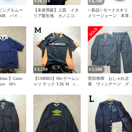
10,710
4,780
¥
¥
ピングルムー
【未使用級】上質 イタ
✨新品✨モードカオリ
104R パイソ
リア製生地 カノニコ
メリージェーン 本
SS 23.5cm
ネイビー ストライプ
黒 22cm 日本製 スト
L 結婚式
ラップ
3,280
5,500
¥
¥
idas 】Game
【UMBRO】00s ゲームシ
菅田将暉 おしゃれ古
core 00's
ャツ テック Y2K M c-
着 ヴィンテージ グ
boy swag
ーン チェック XL 
点もの ダブル