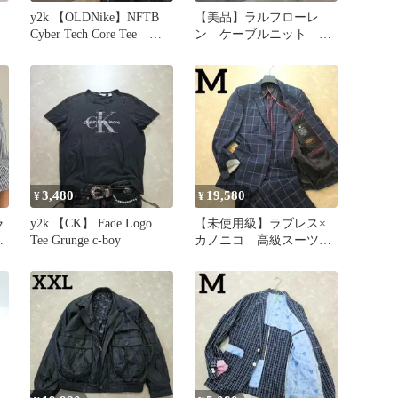
y2k 【OLDNike】NFTB
【美品】ラルフローレ
Cyber Tech Core Tee 短
ン ケーブルニット グ
丈
レー L ポニー刺繍
近年モデル 綿
3,480
19,580
¥
¥
ラ
y2k 【CK】 Fade Logo
【未使用級】ラブレス×
イ
Tee Grunge c-boy
カノニコ 高級スーツ
M
ネイビー チェック M
相当 伊製生地