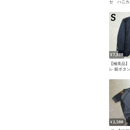
セ ハニカ
ラードジ
紺色 春～
7,980
¥
【極美品】
レ 銀ボタン
ャブル 秋
シック
2,580
¥