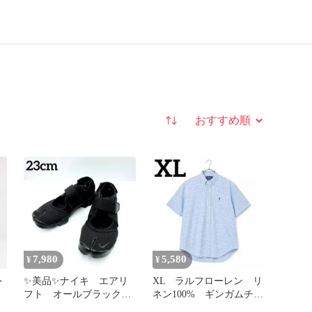
並び替え
7,980
5,580
¥
¥
レ
✨美品✨ナイキ エアリ
XL ラルフローレン リ
フト オールブラック
ネン100% ギンガムチェ
色
23cm DZ4182-010 黒
ック ブルー 清涼感