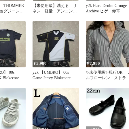
THOMMER
【未使用級】洗える リ
y2k Flare Denim Grunge
ジョグジーン
ネン 軽量 アンコン
Archive ヒゲ 赤耳
ディゴ 濃紺
ベージュ サマージャケ
ット 通気性
5,980
7,980
¥
¥
O】 00s
y2k 【UMBRO】 00s
✨未使用級✨現行QR 
K Blokecore
Game Jersey Blokecore 短
ルフローレン ストラ
丈
プ ブラック 白 
羽織り 長袖