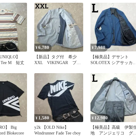
繍
チェック
6,780
7,980
¥
¥
UNIQLO】
【新品】タグ付 希少
【極美品】デサント
de Tee M 短丈
XXL VIKINGAR ブル
SOLOTEX シアサッカ
ー ストライプ 裏地花
ネイビー M 洗える 高
柄
能
1,580
12,980
¥
¥
RO】 Big
y2k 【OLD Nike】
【極美品】高級 伊製
ord Blokecore
Windrunner Fade Tee cboy
地 アンジェリコ グ