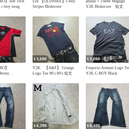
RO】Ash Tech
y2k 【OLDNIKE】c-boy
adidas × Thebe Magugu
-boy swag
Stripes Blokecore
Y2K Blokecore 短丈
3,680
3,080
¥
¥
BRO】
Y2K 【A&F】 Grunge
Emporio Armani Logo Te
ersey
Logo Tee 90's 00's 短丈
Y2K C-BOY Black
4,280
8,480
¥
¥