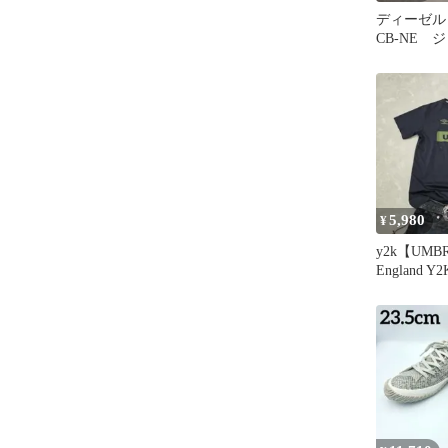
ディーゼル 
CB-NE 
ズ イン
W28
5,980
¥
y2k【UMBR
England Y2
Tee