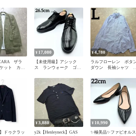
ー くっきりストライ
プ L 結婚式
17,080
4,780
¥
¥
ZARA ザラ
【未使用級】アシック
ラルフローレン ボタ
ケット カー
ス ランウォーク ゴア
ダウン 長袖シャツ 
通気性 羽織
テックス WR611L 黒
ルー 白 ストライ
26.5
L 羽織り
3,880
10,990
¥
¥
】ドゥクラッ
y2k【Henleyneck】GAS
✨極美品✨ファビオルス