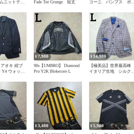
ムニットテー
Fade Tee Grunge 短丈
コーニ パンプス ポ
ャケット M
ンテッド スタッズ
秋
黒 22 本革
7,980
14,980
¥
¥
 アオキ 紺ブ
90s【UMBRO】 Diamond
【極美品】世界最高
 Y4 ウォッシ
Pro Y2K Blokecore L
イタリア生地 シルク
コーデ クラ
デルフィノ ツイード
ャケット L
3,480
5,980
¥
¥