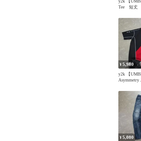
y2k 【UMB
Tee 短丈 c
5,980
¥
y2k 【UM
Asymmetry J
Blokecore
5,080
¥