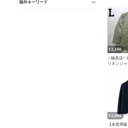
除外キーワード
2,180
¥
✨極美品✨
リネンジャ
キ L 
ボタンレス
2,880
¥
【未使用級