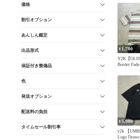
黒ポニー刺
価格
割引オプション
あんしん鑑定
1,780
¥
出品形式
Y2K【OLD
Border Fa
保証付き整備品
色
発送オプション
配送料の負担
5,980
¥
タイムセール割引率
y2k 【UMB
Logo Drawc