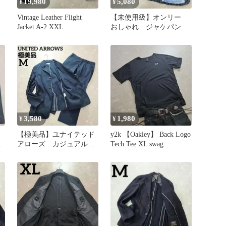
19,980
5,080
¥
¥
Vintage Leather Flight
【未使用級】オンリー
革
Jacket A-2 XXL
おしゃれ ジャケパン
ネイビー チェック 裏
地総柄 M
3,580
1,980
¥
¥
【極美品】ユナイテッド
y2k 【Oakley】 Back Logo
リ
アローズ カジュアルス
Tech Tee XL swag
一
ーツ 背抜き ネイビ
ー M 薄手