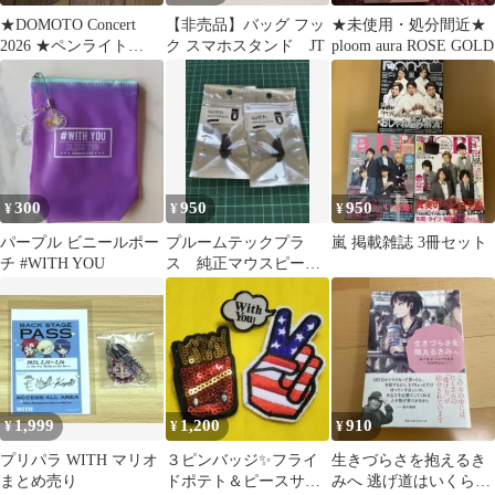
★DOMOTO Concert
【非売品】バッグ フッ
★未使用・処分間近★
2026 ★ペンライト
ク スマホスタンド JT
ploom aura ROSE GOLD
★Stay with me
300
950
950
¥
¥
¥
パープル ビニールポー
プルームテックプラ
嵐 掲載雑誌 3冊セット
チ #WITH YOU
ス 純正マウスピース
2袋セット
1,999
1,200
910
¥
¥
¥
プリパラ WITH マリオ
３ピンバッジ✨️フライ
生きづらさを抱えるき
まとめ売り
ドポテト＆ピースサイ
みへ 逃げ道はいくらで