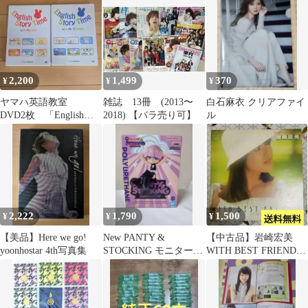
with2
2,200
1,499
370
¥
¥
¥
ヤマハ英語教室
雑誌 13冊 (2013〜
白石麻衣 クリアファイ
DVD2枚 「English
2018) 【バラ売り可】
ル
Story Time」
2,222
1,790
1,500
¥
¥
¥
【美品】Here we go!
New PANTY &
【中古品】岩崎宏美
yoonhostar 4th写真集
STOCKING モニタート
WITH BEST FRIENDS
ップフィギュア ポリウ
レコード
レタン