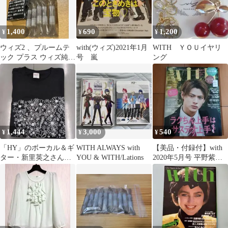
1,400
690
1,200
¥
¥
¥
ウィズ2 、プルームテ
with(ウィズ)2021年1月
WITH ＹＯＵイヤリ
ック プラス ウィズ純正
号 嵐
ング
カートリッジ 10本
1,444
3,000
540
¥
¥
¥
「HY」のボーカル＆ギ
WITH ALWAYS with
【美品・付録付】with
ター・新里英之さんが
YOU & WITH/Lations
2020年5月号 平野紫耀
デザインしたオリジナ
表紙 抜けなし
ル限定Tシャツ