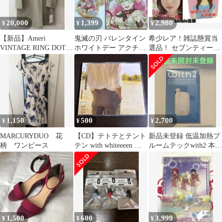
20,000
1,399
2,980
¥
¥
¥
【新品】Ameri
鬼滅の刃 バレンタイン
希少レア！雑誌懸賞当
VINTAGE RING DOT
ホワイトデー アクチャ
選品！ セブンティーン
BUTTON JACKET
コースター カード 蜜璃
限定 森絵梨佳ちゃん着
ぐるみキューピー
1,150
500
2,700
¥
¥
¥
MARCURYDUO 花
【CD】テトテとテント
新品未登録 低温加熱プ
柄 ワンピース
テン with whiteeeen ／
ルームテックwith2 本体
GReeeeN
(白) スターターキット
1,500
600
3,999
¥
¥
¥