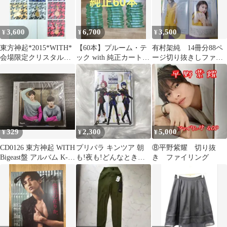
3,600
6,700
3,500
¥
¥
¥
東方神起*2015*WITH*
【60本】プルーム・テ
有村架純 14冊分88ペ
会場限定クリスタルチ
ック with 純正カートリ
ージ切り抜きしファイ
ャーム*9種セット*おま
ッジ
リング済み
け付き
329
2,300
5,000
¥
¥
¥
CD0126 東方神起 WITH
プリパラ キンツア 朝
⑧平野紫耀 切り抜
Bigeast盤 アルバム K-
も!夜も!どんなとき
き ファイリング
POP TVXQ CD
も!always WITH you!