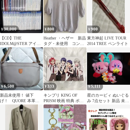
30,000
800
900
¥
¥
¥
【CD】THE
Heather ・ヘザー 新品
東方神起 LIVE TOUR
IDOLM@STER アイド
タグ・未使用 コンパ
2014 TREE ペンライト
ルマスター 46枚 まとめ
クトシシュウニット
売り
6,500
333
5,111
¥
¥
¥
新品未使用！ 値下
キンプリ KING OF
星のカービィ ぬいぐる
げ！ QUORE 本革シ
PRISM 映画 特典 ポス
み 7点セット 新品 未使
ョルダーバッグ レディ
トカード
用
ースバッグ