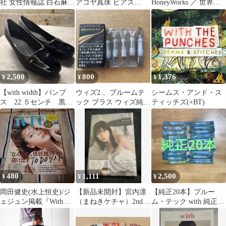
社 女性情報誌 白石麻衣
アコヤ真珠 ピアス
HoneyWorks ／ 世界はI
嵐 伊野尾慧
SV925
に満ちている
2,500
800
1,376
¥
¥
¥
【with width】パンプ
ウィズ2 、プルームテ
シームス・アンド・ス
ス 22.５センチ 黒
ック プラス ウィズ純正
ティッチズ(+BT)
ウィズウィズ 3E 幅広
カートリッジ 5本
480
1,111
2,500
¥
¥
¥
岡田健史(水上恒史)/ジ
【新品未開封】宮内凛
【純正20本】プルー
ェジュン掲載『With』
（まねきケチャ）2nd写
ム・テック with 純正カ
2019.7
真集 with. 2023.3/24
ートリッジ