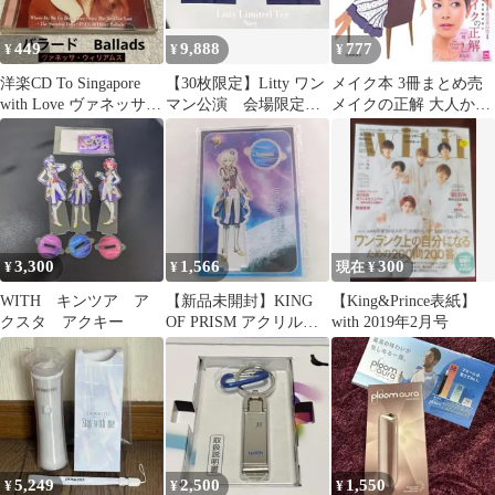
449
9,888
777
¥
¥
¥
洋楽CD To Singapore
【30枚限定】Litty ワン
メイク本 3冊まとめ売
with Love ヴァネッサ・
マン公演 会場限定T
メイクの正解 大人かわ
ウィリアムス
シャツ 缶バッヂ セ
いいメイクの超基本
ット
BOOK ラブ肌
3,300
1,566
300
¥
¥
現在 ¥
WITH キンツア ア
【新品未開封】KING
【King&Prince表紙】
クスタ アクキー
OF PRISM アクリルス
with 2019年2月号
タンド 夢川ショウゴ
5,249
2,500
1,550
¥
¥
¥