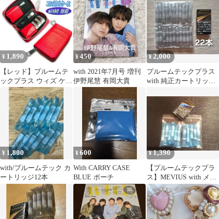
1,890
450
2,000
¥
¥
¥
【レッド】プルームテ
with 2021年7月号 増刊
プルームテックプラス
ックプラス ウィズ ケー
伊野尾慧 有岡大貴
with 純正カートリッジ
ス with2 ウィズ２ 対応
22本
1,800
600
1,390
¥
¥
¥
with/プルームテック カ
With CARRY CASE
【プルームテックプラ
ートリッジ12本
BLUE ポーチ
ス】MEVIUS with メン
ソール カートリッジ 11
本