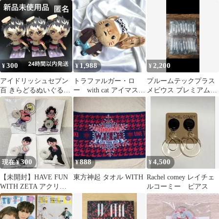
ン＆「With You！」ロ
もある―#with you―
ゴピン✨️
300
1,988
2,200
¥
¥
¥
アイドリッシュセブン
トラファルガー・ロ
プルームテックプラス
百 きらどるぬいぐるみ
ー with cat アイマスク
メビウス プレミアムゴ
3点セット
付きぬいぐるみキーホ
ールド 純正カートリッ
ルダー
ジ
300
888
4,500
現在 ¥
¥
¥
【未開封】HAVE FUN
東方神起 タオル WITH
Rachel comey レイチェ
WITH ZETA アクリル
ルコーミー ピアス
スタンド 全4種