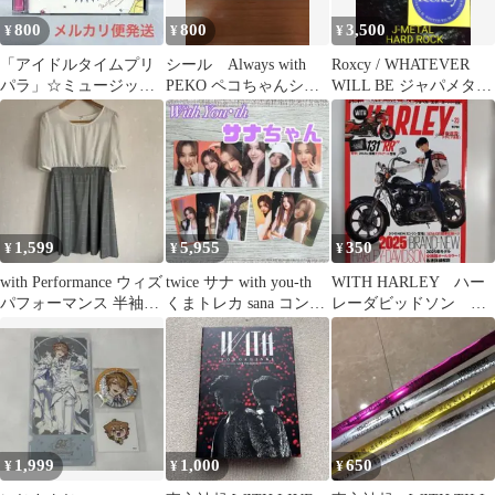
800
800
3,500
¥
¥
¥
「アイドルタイムプリ
シール Always with
Roxcy / WHATEVER
パラ」☆ミュージック
PEKO ペコちゃんシー
WILL BE ジャパメタ
コレクション
ル 2枚
メタル
1,599
5,955
350
¥
¥
¥
with Performance ウィズ
twice サナ with you-th
WITH HARLEY ハー
パフォーマンス 半袖ワ
くまトレカ sana コンプ
レーダビッドソン
ンピース 白
nemo
vol.23 ダブルアール
1,999
1,000
650
¥
¥
¥