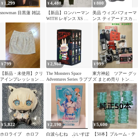
1,299
4,480
800
¥
¥
¥
snowman 目黒蓮 雑誌
【新品】ロンハーマン
美品 ウィズパフォーマ
WITH レギンス XS オ
ンス ティアードスカー
リーブ スリット ヨガ
ト プリーツ 黒 7号 S 冠
婚葬祭
799
2,980
999
¥
¥
¥
【新品・未使用】クリ
The Monsters Space
東方神起 ツアー グッ
アインプレッション ジ
Adventures Series ラブブ
ズ まとめ売り トン
ャガード柄ミニスカー
TVXQ! ブレスレット
ト Sサイズ
バッグ
5,822
2,190
5,600
¥
¥
¥
ホロライブ ホロフ
白波らむね ぶいすぽ
【50本】プルーム・テ