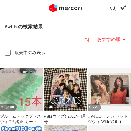
#with の検索結果
並び替え
販売中のみ表示
1,800
500
555
¥
¥
¥
プルームテックプラス
with(ウィズ) 2022年4月
TWICE トレカ セット
ウィズ2 純正 カートリ
号
ツウィ With YOU-th
ッジ 15本