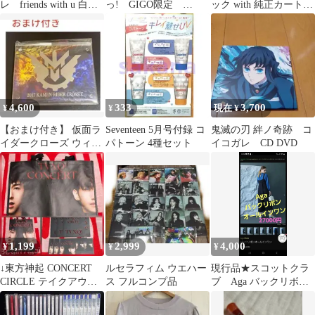
レ friends with u 白上
っ! GIGO限定
ック with 純正カートリ
フブキ
GIGO フィギュア ぶ
ッジ
いすぽ
4,600
333
3,700
¥
¥
現在 ¥
【おまけ付き】 仮面ラ
Seventeen 5月号付録 コ
鬼滅の刃 絆ノ奇跡 コ
イダークローズ ウィズ
パトーン 4種セット
イコガレ CD DVD
ビー 万丈龍我 赤楚衛二
1,199
2,999
4,000
¥
¥
¥
↓東方神起 CONCERT
ルセラフィム ウエハー
現行品★スコットクラ
CIRCLE テイクアウト
ス フルコンプ品
ブ Aga バックリボン
バッグ2種 / ステッカー
オールインワン