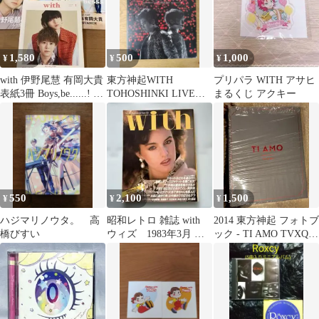
1,580
500
1,000
¥
¥
¥
with 伊野尾慧 有岡大貴
東方神起WITH
プリパラ WITH アサヒ
表紙3冊 Boys,be......! い
TOHOSHINKI LIVE
まるくじ アクキー
のあり
TOUR 2015
550
2,100
1,500
¥
¥
¥
ハジマリノウタ。 高
昭和レトロ 雑誌 with
2014 東方神起 フォトブ
橋びすい
ウィズ 1983年3月 希
ック - TI AMO TVXQ!
少 レア
(韓国盤)