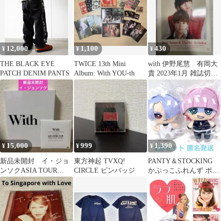
12,000
1,100
430
¥
¥
¥
THE BLACK EYE
TWICE 13th Mini
with 伊野尾慧 有岡大
PATCH DENIM PANTS
Album: With YOU-th
貴 2023年1月 雑誌切り
抜き
15,000
999
1,390
¥
¥
¥
新品未開封 イ・ジョ
東方神起 TVXQ!
PANTY＆STOCKING
ンソクASIA TOUR
CIRCLE ピンバッジ
かぷっこふれんず ポリ
STORY With 特典DVD
エステル ポリウレタン
付
II