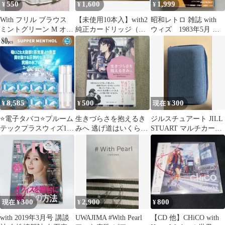
550
1,600
1,999
¥
¥
¥
With フリル ブラウス
【未使用10本入】with2
昭和レトロ 雑誌 with
ミントグリーン M オフ
純正カードリッジ（プ
ウィズ 1983年5月 レ
ィスファッション
レミアムゴールド）
ア
8,585
500
300
¥
¥
現在 ¥
⭐電子タバコ⭐プルーム
生きづらさを抱えるき
ジルスチュアート JILL
テックプラスウィズ10
みへ 逃げ道はいくらで
STUART マルチカード
ｘ8本セット互換スーパ
もある―#with you―
ケース DENIM
ーメンソール
300
2,900
800
現在 ¥
¥
¥
with 2019年3月号 講談
UWAJIMA #With Pearl
【CD 他】CHiCO with