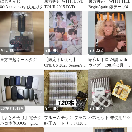
にじさんじ
東方神起 WITH LIVE
東方神起 WITH TILL
8thAnniversary 伏見ガク
TOUR 2015 DVD
BeginAgain 銀テープ4本
セット 美品
1,580
8,000
2,222
¥
¥
¥
東方神起ネームタグ
【限定トレカ付】
昭和レトロ 雑誌 with
ONEUS 2025 Season's
ウィズ 1987年3月 希
Greetings
少
1,499
1,380
2,800
現在 ¥
¥
¥
【まとめ売り】電子タ
プルームテック プラス
バスセット 未使用品✧
バコ本体IQOS glo
純正カートリッジ120本
Ploom with iBuddy
未再生利用無し使用済