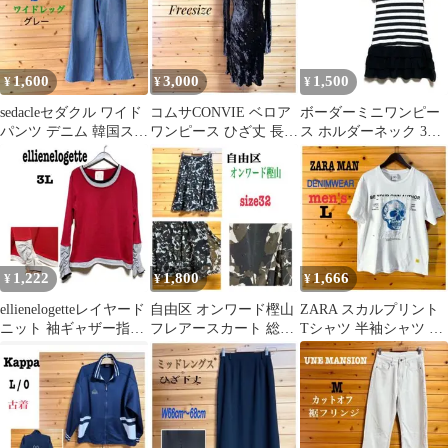
1,600
3,000
1,500
¥
¥
¥
sedacleセダクル ワイド
コムサCONVIE ベロア
ボーダーミニワンピー
パンツ デニム 韓国スト
ワンピース ひざ丈 長袖
ス ホルダーネック 3段
リート グレー S
ブラウン F
フリル 黒/白 M位
1,222
1,800
1,666
¥
¥
¥
ellienelogetteレイヤード
自由区 オンワード樫山
ZARA スカルプリント
ニット 袖ギャザー指出
フレアースカート 総柄
Tシャツ 半袖シャツ 白
し赤/グレー3L
サイズ32 XS
L