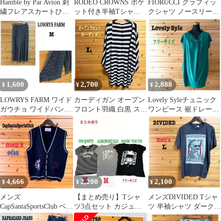
Hamble by Par Avion 刺
RODEO CROWNS ポケ
FIORUCCI グラフィッ
繍フレアスカートひざ
ット付き半袖Tシャツ
クシャツ ノースリーブ
丈 M〜L位
ロゴRワッペン オレン
グラデーションJ-S 150
ジ M
1,600
2,700
2,888
¥
¥
¥
LOWRYS FARM ワイド
カーディガン オープン
Lovely Syleチュニック
ガウチョ ワイドパンツ
フロント羽織 白黒 スト
ワンピース 裾ドレープ
総柄 シャリ感 M
ライプ 冷房対策 日除 L
エメラルドグリーン F
4,666
2,200
2,100
¥
¥
¥
メンズ
【まとめ売り】Tシャ
メンズDIVIDED Tシャ
CapSantaSportsClub ベス
ツ3点セット カジュア
ツ 半袖シャツ ダークグ
ト Vネック 刺繍 韓国
ル プリントT ボーダー
レー L