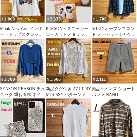
1,000
2,333
1,700
¥
¥
¥
Monk New Yard インポ
PERSON'S スニーカー
SHEINオープンフロン
ートトップスクロップ
ローカットメタリック
ト ノーカラージャケッ
ショート丈シャツリボ
軽量 白/シルバー LL
ト ブラックホワイト
ン柄M
XL
1,700
1,666
2,111
¥
¥
¥
SEASON REASON チュ
新品タグ付き AZUL BY
美品✨メンズ ショート
ニック 重ね着風 ネイビ
MOUSSY パターンメッ
パンツ NANO
ー 濃紺 LL
シュプルオーバー 白 F
UNIVERSE ハーフ カー
キS