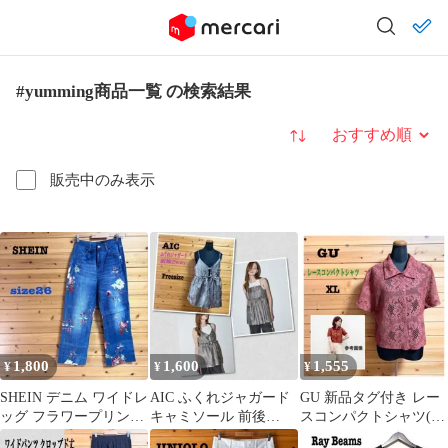
#yumming商品一覧 の検索結果
並び替え
販売中のみ表示
1,800
1,600
1,555
¥
¥
¥
SHEIN デニム ワイドレ
AIC ふくれジャガード
GU 新品タグ付き レー
ッグ フラワープリント
キャミソール 前後
スコンパクトシャツ(半
ダークブルー サイズ26
2WAYメタリック フリ
袖)総レース羽織 茶XL