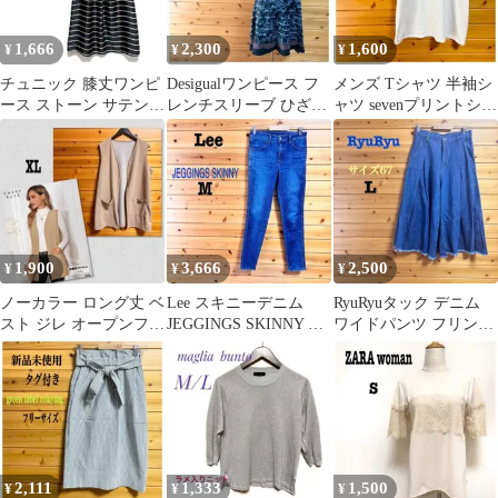
1,666
2,300
1,600
¥
¥
¥
チュニック 膝丈ワンピ
Desigualワンピース フ
メンズ Tシャツ 半袖シ
ース ストーン サテン生
レンチスリーブ ひざ丈
ャツ sevenプリントシャ
地 ボーダー 袖リボン
幾何学模様 サイズ38
ツ オーバーサイズ 白 L
黒 M
1,900
3,666
2,500
¥
¥
¥
ノーカラー ロング丈 ベ
Lee スキニーデニム
RyuRyuタック デニム
スト ジレ オープンフロ
JEGGINGS SKINNY ス
ワイドパンツ フリンジ
ント ベージュ XL
トレッチ ブルー M
ブルーデニム L 67
2,111
1,333
1,500
¥
¥
¥