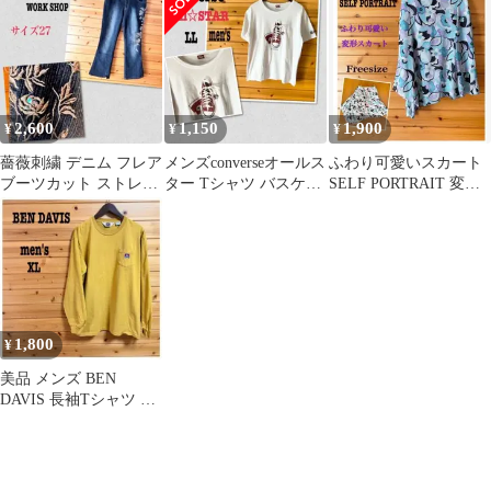
グレー 黒
2,600
1,150
1,900
¥
¥
¥
薔薇刺繍 デニム フレア
メンズconverseオールス
ふわり可愛いスカート
ブーツカット ストレッ
ター Tシャツ バスケッ
SELF PORTRAIT 変形
チ 黒 サイズ27
トシューズ 靴紐 LL
スカート 花柄 F
1,800
¥
美品 メンズ BEN
DAVIS 長袖Tシャツ ロ
ンT マスタード XL