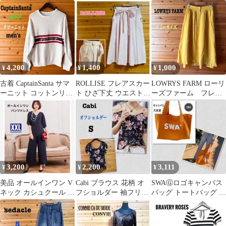
TシャツカットソーL
オーバーサイズ
ジュ F
4,200
1,400
1,000
¥
¥
¥
古着 CaptainSanta サマ
ROLLISE フレアスカー
LOWRYS FARM ローリ
ーニット コットンリネ
ト ひざ下丈 ウエストゴ
ーズファーム フレア
ン ロゴ刺繍 L
ム ハートポケット ピン
スカートフロントボタ
クF
ン 黄色系
3,200
2,200
3,111
¥
¥
¥
美品 オールインワン V
Cabi ブラウス 花柄 オ
SWAⒼロゴキャンバス
ネック カシュクール パ
フショルダー 袖フリル
バッグ トートバッグ キ
ンツドレス 2次会 濃紺
ネイビー S
ャンバス 帆布 オレンジ
XXL
色