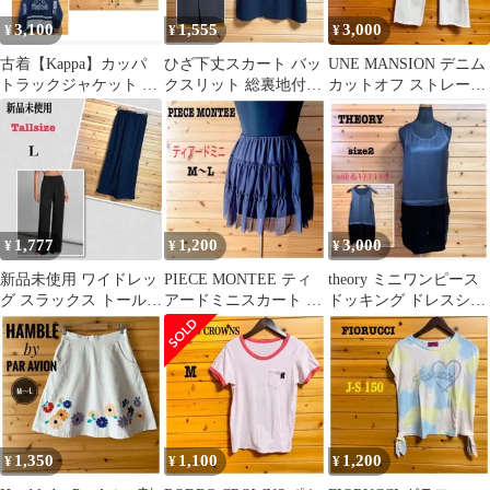
3,100
1,555
3,000
¥
¥
¥
古着【Kappa】カッパ
ひざ下丈スカート バッ
UNE MANSION デニム
トラックジャケット ジ
クスリット 総裏地付き
カットオフ ストレート
ャージ ロゴ刺繍ネイビ
スカート ミッドレング
裾フリンジ M 白
ー L/O
ス 黒M〜L
1,777
1,200
3,000
¥
¥
¥
新品未使用 ワイドレッ
PIECE MONTEE ティ
theory ミニワンピース
グ スラックス トールサ
アードミニスカート ダ
ドッキング ドレスシル
イズ ワイド ウエストゴ
ークグレー
ク混 ベルベット サイズ
ム L 黒
2
1,350
1,100
1,200
¥
¥
¥