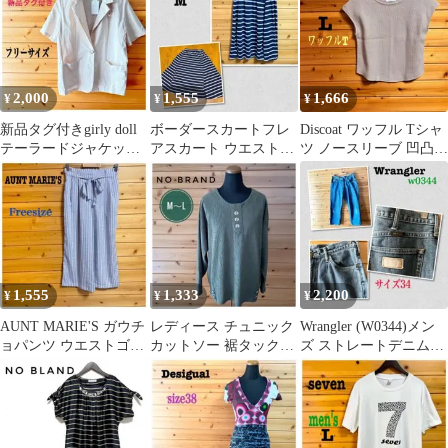
2,000
1,555
1,666
¥
¥
¥
新品タグ付きgirly doll
ボーダースカートフレ
Discoat ワッフル Tシャ
テーラードジャケット
アスカート ウエストゴ
ツ ノースリーブ 凹凸生
半袖ベージュ系フリー
ム白紺 ストライプ M
地 ベージュ L
サイズ
1,555
1,333
2,200
¥
¥
¥
AUNT MARIE'S ガウチ
レディース チュニック
Wrangler (W0344)メン
ョパンツ ウエストゴム
カットソー 裾タック飾
ズ ストレートデニムジ
ストライプ F
りゴールドボタン カー
ーンズ ブルー 34
キ M〜L