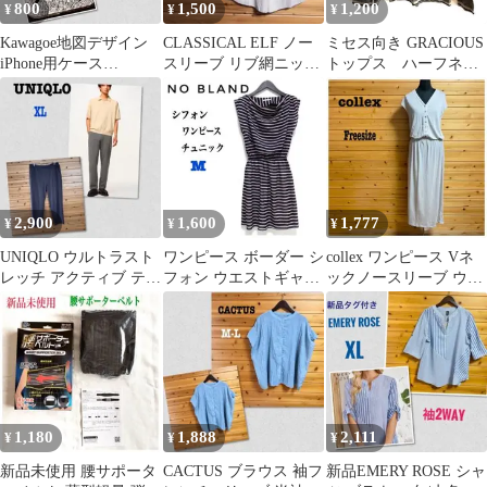
800
1,500
1,200
¥
¥
¥
Kawagoe地図デザイン
CLASSICAL ELF ノー
ミセス向き GRACIOUS
iPhone用ケース
スリーブ リブ網ニット
トップス ハーフネッ
iPhone14用
モックネック ベージュ
ク プルオーバーシャ
L
ツ L
2,900
1,600
1,777
¥
¥
¥
UNIQLO ウルトラスト
ワンピース ボーダー シ
collex ワンピース Vネ
レッチ アクティブ テー
フォン ウエストギャザ
ックノースリーブ ウエ
パードパンツ グレー
ーゴム フリー M
ストゴム ベージュ F
XL
1,180
1,888
2,111
¥
¥
¥
新品未使用 腰サポータ
CACTUS ブラウス 袖フ
新品EMERY ROSE シャ