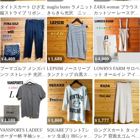
タイトスカート ひざ丈
maglia bunto ラメニット
ZARA woman ブラウス
縦ストライプ リボン付
きらきら光沢 ニッ
カットソー レースデザ
き フリーサイズ 白/グ
ト 7部袖 M/L
イン アイボリー S
レー
4,400
1,680
4,000
¥
¥
¥
プーマゴルフ メンズパ
LEPSIM ノースリーブ
LOWRYS FARM サロペ
ンツ ストレッチ 光沢
タンクトップ 白黒スト
ット オールイン アイボ
黒地ストライプ ロゴ刺
ライプ 裾スリット FT
リー系 フリーサイズ
繍 w88
1,100
1,800
1,777
¥
¥
¥
VANSPORTS LADIES'
SQUAREプリントTシ
ロングスカート タック
ボーダー柄 半袖シャツ
ャツ 生成り BIGシャツ
フレア 背面太ゴム ベー