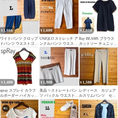
ーサイズ
1,666
1,600
2,000
¥
¥
¥
ワイドパンツ クロップ
UNIQLO ストレッチ ア
Ray BEAMS ブラウス
ドパンツ ウエストゴム
ンクルパンツ ウエスト
カットソー チュニック
イージー 黒 L
70cm カジュアル 白
丈 袖折返し ブラック
1,400
1,900
1,500
¥
¥
¥
spray スプレイ カラフ
美品 ✨ストレートパン
レディース カジュア
ルボーダー ハイカット
ツ バックル ウエストゴ
ルスリムパンツ セン
チュニック カットソー
ム入 白 L
タープレス ベージュ
M
9AR64