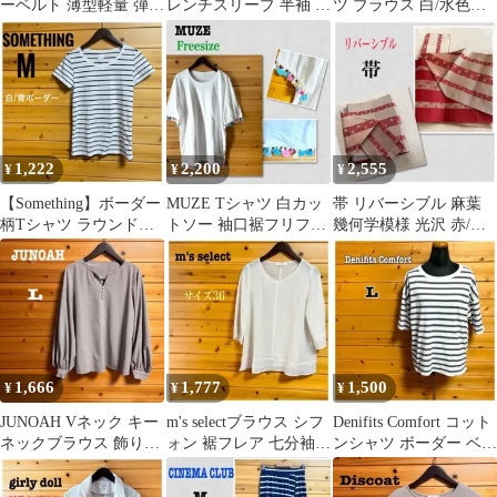
ーベルト 薄型軽量 弾性
レンチスリーブ 半袖 ブ
ツ ブラウス 白/水色ス
ボーン 通気性 男女兼用
ラウス ライトブルー
トライプ 袖2way XL
黒
M-L
1,222
2,200
2,555
¥
¥
¥
【Something】ボーダー
MUZE Tシャツ 白カッ
帯 リバーシブル 麻葉
柄Tシャツ ラウンドネ
トソー 袖口裾フリフリ
幾何学模様 光沢 赤/ベ
ックトップス 白/青 M
Freesize (〜4L)
ージュ系ゴールド
1,666
1,777
1,500
¥
¥
¥
JUNOAH Vネック キー
m's selectブラウス シフ
Denifits Comfort コット
ネックブラウス 飾りボ
ォン 裾フレア 七分袖
ンシャツ ボーダー ベー
タン付 バルーン袖ベー
オフホワイトサイズ36
ジュ/グレー L
ジュ L