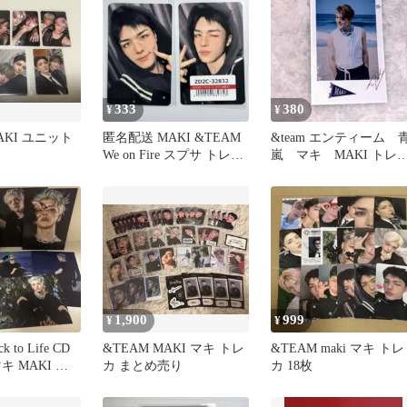
333
380
¥
¥
AKI ユニット
匿名配送 MAKI &TEAM
&team エンティーム 
We on Fire スプサ トレカ
嵐 マキ MAKI トレ
2種セット
カ ラキドロ チェキ
1,900
999
¥
¥
 to Life CD
&TEAM MAKI マキ トレ
&TEAM maki マキ トレ
キ MAKI ソ
カ まとめ売り
カ 18枚