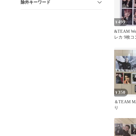
除外キーワード
499
¥
&TEAM We
レカ 9枚コ
ー 未開封
350
¥
＆TEAM 
り