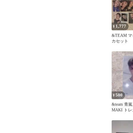
1,777
¥
&TEAM マ
カセット
500
¥
&team 
MAKI ト
ロ タワレ
カ