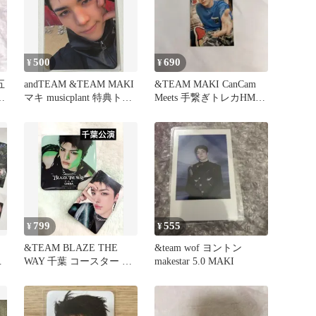
500
690
¥
¥
五
andTEAM &TEAM MAKI
&TEAM MAKI CanCam
カ
マキ musicplant 特典トレ
Meets 手繋ぎトレカHMV
カ
特典 マキ
799
555
¥
¥
&TEAM BLAZE THE
&team wof ヨントン
WAY 千葉 コースター ト
makestar 5.0 MAKI
レカ マキ MAKI