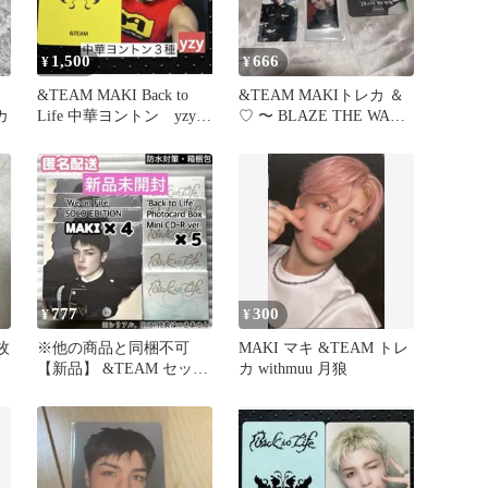
1,500
666
¥
¥
&TEAM MAKI Back to
&TEAM MAKIトレカ ＆
カ
Life 中華ヨントン yzy
♡ 〜 BLAZE THE WAY
３枚セット
新品5点セット
777
300
¥
¥
枚
※他の商品と同梱不可
MAKI マキ &TEAM トレ
【新品】 &TEAM セット
カ withmuu 月狼
MAKI