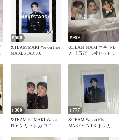
500
999
¥
¥
青
&TEAM MAKI We on Fire
&TEAM MAKI マキ トレ
MAKESTAR 5.0
カ 十五夜 3枚セット
新品未使用
300
777
¥
¥
&TEAM JO MAKI We on
&TEAM We on Fire
Fire ケミ トレカ ユニッ
MAKESTAR K トレカ
ト