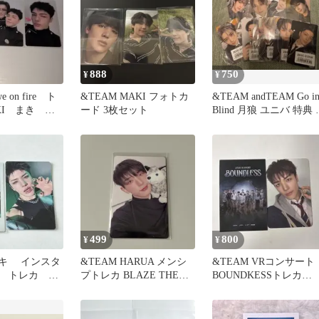
888
750
¥
¥
 on fire ト
&TEAM MAKI フォトカ
&TEAM andTEAM Go i
KI まき マ
ード 3枚セット
Blind 月狼 ユニバ 特典 
ンプ
499
800
¥
¥
 マキ インスタ
&TEAM HARUA メンシ
&TEAM VRコンサート
 トレカ セ
プトレカ BLAZE THE
BOUNDKESSトレカ
WAY
MAKI マキ