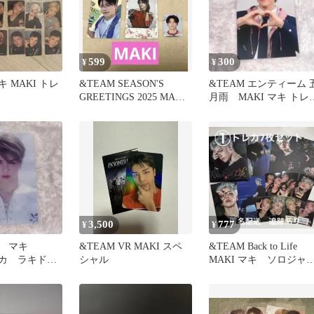
599
300
¥
¥
キ MAKI トレ
&TEAM SEASON'S
&TEAM エンティーム 
GREETINGS 2025 MAKI
月雨 MAKI マキ トレ
マキ
ラキドロ
3,500
777
¥
¥
青嵐 マキ
&TEAM VR MAKI スペ
&TEAM Back to Life
レカ ラキド
シャル
MAKI マキ ソロジャ
コ クリアトレ
ケ トレカセット