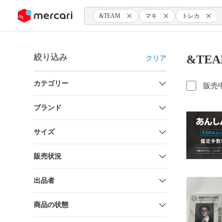
ンツにスキップ
&TEAM
マキ
トレカ
絞り込み
&TE
クリア
カテゴリー
販売
ブランド
サイズ
販売状況
出品者
商品の状態