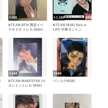
300
1,500
¥
¥
&TEAM BTW 限定イベ
&TEAM MAKI Back to
ラキドロ トレカ MAKI
LIFE 中華ヨントン ト
マキ
レカ ３種
444
666
¥
¥
青
&TEAM MAKESTAR 3.0
バンコクMAKI
ヨントントレカ MAKI
コ