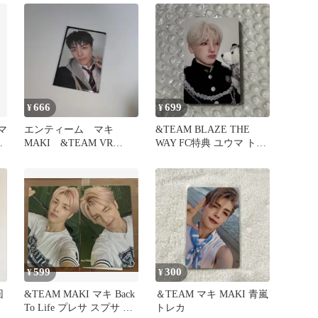
666
699
¥
¥
 マ
エンティーム マキ
&TEAM BLAZE THE
入
MAKI &TEAM VR
WAY FC特典 ユウマ トレ
BOUNDLESS トレカ
カ メンシプ
599
300
¥
¥
回
&TEAM MAKI マキ Back
＆TEAM マキ MAKI 青嵐
To Life プレサ スプサ ト
トレカ