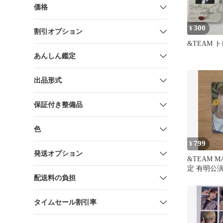
価格
300
¥
割引オプション
&TEAM 
あんしん鑑定
出品形式
保証付き整備品
色
799
¥
発送オプション
&TEAM M
定 有明公演
配送料の負担
タイムセール割引率