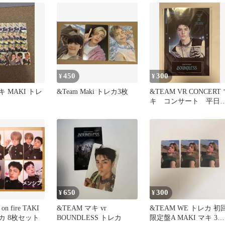
450
300
¥
¥
キ MAKI トレ
&Team Maki トレカ3枚
&TEAM VR CONCERT
キ コンサート 平日
場特典 ポストカード
650
300
¥
¥
n fire TAKI
&TEAM マキ vr
&TEAM WE トレカ 初
レカ 8枚セット
BOUNDLESS トレカ
限定盤A MAKI マキ 3枚