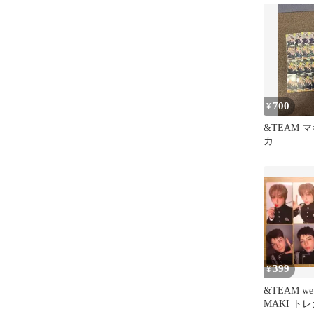
700
¥
&TEAM マ
カ
399
¥
&TEAM we o
MAKI ト