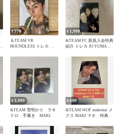
570
1,999
¥
¥
n
＆TEAM VR
&TEAM FC 新規入会特典
コ
BOUNDLESS トレカ 第1
紹介 トレカ JO YUMA
弾 マキ MAKI
MAKI 会場限定
3,999
499
¥
¥
&TEAM 雪明かり ラキ
&TEAM WOF makestar メ
ドロ 手書き MAKI
クス MAKI マキ 特典
1.0