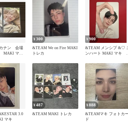
300
900
¥
¥
セカナン 会場
&TEAM We on Fire MAKI
&TEAM メンシプ &♡ 
MAKI マ
トレカ
ンハート MAKI マキ 
レカ
487
888
¥
¥
KESTAR 3.0
&TEAM MAKI トレカ
&TEAMマキ フォトカ
KI マキ
ド