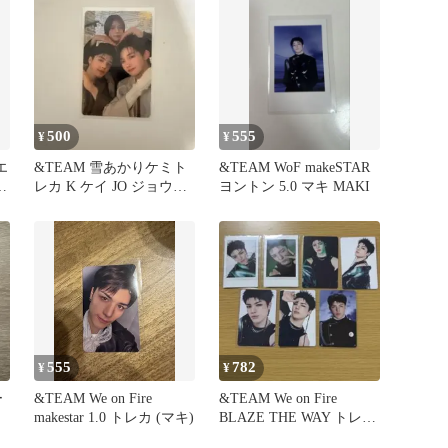
500
555
¥
¥
エ
&TEAM 雪あかりケミト
&TEAM WoF makeSTAR
ト
レカ K ケイ JO ジョウ
ヨントン 5.0 マキ MAKI
MAKI マキ
555
782
¥
¥
ー
&TEAM We on Fire
&TEAM We on Fire
makestar 1.0 トレカ (マキ)
BLAZE THE WAY トレカ
MAKI