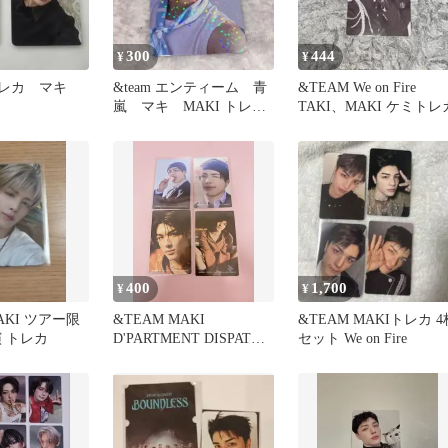
300
444
¥
¥
トレカ マキ
&team エンティーム 青
&TEAM We on Fire
嵐 マキ MAKI トレ
TAKI、MAKI ケミトレ
カ ラキドロ
400
1,700
¥
¥
AKI ツアー限
&TEAM MAKI
&TEAM MAKIトレカ 4
 トレカ
D'PARTMENT DISPATCH
セット We on Fire
トレカ4枚セット