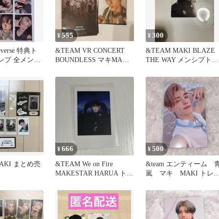
555
300
¥
¥
verse 特典ト
&TEAM VR CONCERT
&TEAM MAKI BLAZE
ンプ 全メンバ
BOUNDLESS マキMAKI
THE WAY メンシプトレ
セット
全員
カ
666
500
¥
¥
MAKI まとめ売
&TEAM We on Fire
&team エンティーム 
MAKESTAR HARUA トレ
嵐 マキ MAKI トレ
カ
カ ラキドロ タワレ