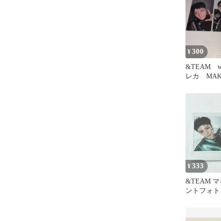
300
¥
&TEAM we
レカ MA
キ ユニバ
333
¥
&TEAM
ントフォト
ット