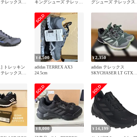
 テレックス
キングシューズ テレック
グシューズ テレックス
セックス大人
ス イーストレイル 3 クラ
AX3 ユニセックス大人
シルバーバイオレ
イマ ユニセックス大人
HJ469 シルバーバイオ
ーフュージョ
OPD96 コアブラック/カ
ット/ブルーフュージョ
ク (HP8598
ーボン/グレーフォー
ン/コアブラック (HP859
バイオレット/
(JR4008) 27.5 cm
[シルバーバイオレット/
ージョン/コア
ブルーフュージョン/コ
598)] [Free
ブラック (HP8598)] [Fre
Size]
4,500
2,350
¥
¥
] トレッキン
adidas TERREX AX3
adidas テレックス
 テレックス
24.5cm
SKYCHASER LT GTX
ルバーバイオレッ
レッキングシューズ
フュージョン/
(HP8598)
 [シルバーバイオ
ルーフュージョ
ラック
Free Size]
8,000
14,199
¥
¥