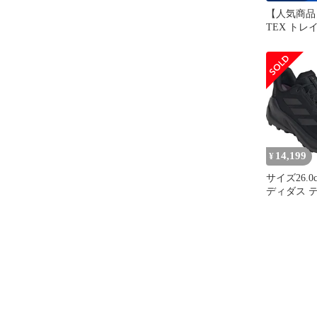
【人気商品】
TEX トレ
テレックス
メンズ NJ
グシューズ [a
14,199
¥
サイズ26.0c
ディダス 
レイルメーカ
TEX ハイ
ドア ラン
ih0618