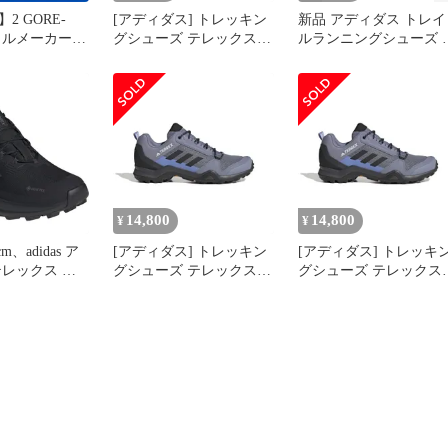
2 GORE-
[アディダス] トレッキン
新品 アディダス トレイ
イルメーカー
グシューズ テレックス
ルランニングシューズ 
 ハイキング
AX3 ユニセックス大人
レックス トレースロッ
F35トレッキン
HJ469 シルバーバイオレ
ー 2 GORE-TEX ユニ
didas]
ット/ブルーフュージョ
クス大人 NKA14 ワンダ
ン/コアブラック (HP8598
ースティール/グレース
[シルバーバイオレット/
ー/セミインパクトオレ
ブルーフュージョン/コア
ジ (JI1304) 26.0 cm
ブラック (HP8598)] [Free
Size]
14,800
14,800
¥
¥
m、adidas ア
[アディダス] トレッキン
[アディダス] トレッキ
テレックス ト
グシューズ テレックス
グシューズ テレックス
ー 2 GORE-
AX3 ユニセックス大人
AX3 ユニセックス大人
キング アウト
HJ469 シルバーバイオレ
HJ469 シルバーバイオ
ニングシューズ
ット/ブルーフュージョ
ット/ブルーフュージョ
ン/コアブラック (HP8598
ン/コアブラック (HP859
[シルバーバイオレット/
[シルバーバイオレット/
ブルーフュージョン/コア
ブルーフュージョン/コ
ブラック (HP8598)] [Free
ブラック (HP8598)] [Fre
Size]
Size]