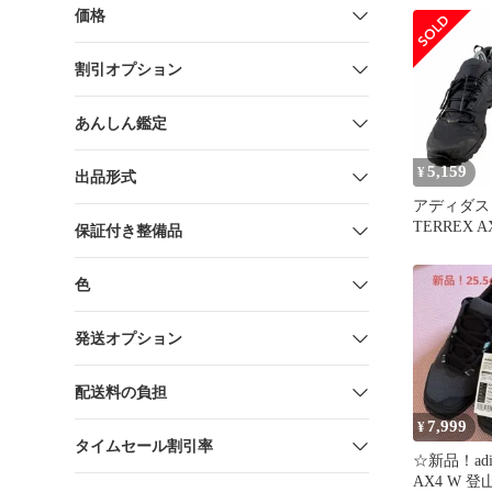
価格
割引オプション
あんしん鑑定
5,159
¥
出品形式
アディダス a
TERREX A
保証付き整備品
ッキングシ
JPN：27
色
発送オプション
配送料の負担
7,999
¥
タイムセール割引率
☆新品！adid
AX4 W 登山