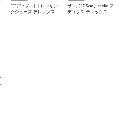
[アディダス] トレッキン
サイズ27.5cm、adidas ア
テ
グシューズ テレックス
ディダス テレックス ト
カ
AX3 ユニセックス大人
レイルメーカー 2 GORE-
セッ
HJ469 シルバーバイオレ
TEX ハイキング アウト
ット/ブルーフュージョ
ドア ランニングシューズ
リ
ン/コアブラック (HP8598
ih0618
ン
[シルバーバイオレット/
ブルーフュージョン/コア
ブラック (HP8598)] [Free
Size]
ン
レ
8
ア
e