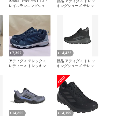
ア
Adidas Terrex 365 GTXト
新品 アディダス トレッ
レイルランニングシュー
キングシューズ テレック
-
ズ ブラック
ス イーストレイル 3 クラ
イマ ユニセックス大人
ズ
OPD96 コアブラック/カ
ーボン/グレーフォー
(JR4008) 27.0 cm
7,307
14,422
¥
¥
アディダス テレックス
新品 アディダス トレッ
ダ
レディース トレッキング
キングシューズ テレック
シューズ 240
ス トレイルメーカー 2 ミ
ッド GORE-TEX レディ
ース NJB87 コアブラッ
ク/カーボン/グレーフォ
ー (IE9066) 23.5 cm
14,800
14,199
¥
¥