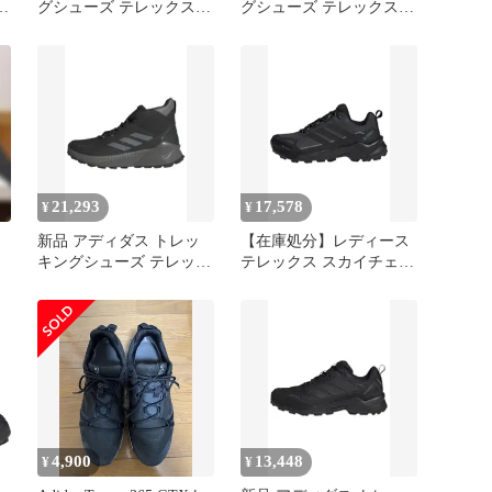
グシューズ テレックス
グシューズ テレックス
AX3 シルバーバイオレッ
AX3 シルバーバイオレッ
レ
ト/ブルーフュージョン/
ト/ブルーフュージョン/
コアブラック (HP8598)
コアブラック (HP8598)
8
26.0 cm [シルバーバイオ
26.0 cm [シルバーバイオ
レット/ブルーフュージョ
レット/ブルーフュージョ
ア
ン/コアブラック
ン/コアブラック
e
(HP8598)] [Free Size]
(HP8598)] [Free Size]
21,293
17,578
¥
¥
新品 アディダス トレッ
【在庫処分】レディース
ト
キングシューズ テレック
テレックス スカイチェイ
ス トレイルメーカー 2 ミ
サー AX5 GORE-TEX
ッド GORE-TEX ユニセ
NMQ34トレッキングシュ
ックス大人 NJB86 コアブ
ーズ
ラック/カーボン/グレー
フォー (IE9062) 25.5 cm
4,900
13,448
¥
¥