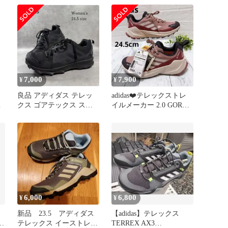
クス ウィメンズ IE2576
ハイキング スニーカー
24.5
7,000
7,900
¥
¥
良品 アディダス テレッ
adidas❤️テレックストレ
水
クス ゴアテックス スニ
イルメーカー 2.0 GORE-
ーカー 24.5cm 防水 黒
TEX 24.5cm
6,000
6,800
¥
¥
新品 23.5 アディダス
【adidas】テレックス
テ
テレックス イーストレイ
TERREX AX3