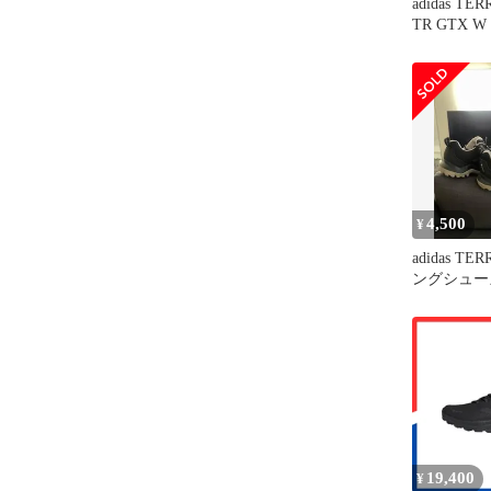
adidas TE
TR GTX W 
4,500
¥
adidas T
ングシューズ 
19,400
¥