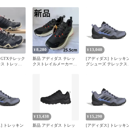
GORE-TEX NKA16
レックス トレースロッ
ー 2 GORE-TEX レデ
ス NKA16 コアブラック
コアブラック/グレーフ
イブ (JI1307) 24.5 cm
8,280
13,040
¥
¥
 GTXテレック
新品 アディダス テレッ
[アディダス] トレッキ
ース トレッキ
クストレイルメーカー2
グシューズ テレックス
 230
GTX IH3737 黒
AX3 シルバーバイオレ
ト/ブルーフュージョン/
コアブラック (HP8598)
26.0 cm [シルバーバイ
レット/ブルーフュージ
ン/コアブラック
(HP8598)] [Free Size]
13,438
15,290
¥
¥
] トレッキン
新品 アディダス トレッ
[アディダス] トレッキ