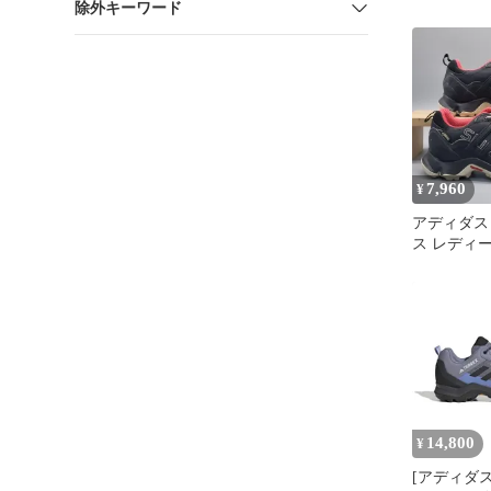
除外キーワード
7,960
¥
アディダス
ス レディ
ングシューズ
14,800
¥
[アディダス