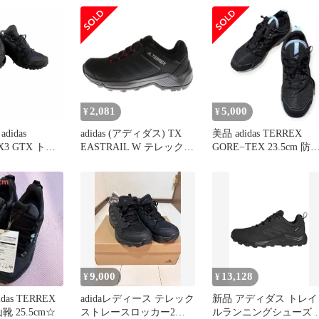
2,081
5,000
¥
¥
didas
adidas (アディダス) TX
美品 adidas TERREX
X3 GTX トレ
EASTRAIL W テレックス
GORE−TEX 23.5cm 防
ューズ メンズ
イーストレイル ローカッ
トレイル
トスニーカー EE7842 ブ
ラック
9,000
13,128
¥
¥
as TERREX
adidaレディース テレック
新品 アディダス トレイ
靴 25.5cm☆
ストレースロッカー2
ルランニングシューズ 