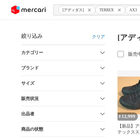
ンツにスキップ
[アディダス]
TERREX
AX3
絞り込み
[アディ
クリア
カテゴリー
販売
ブランド
サイズ
販売状況
出品者
12,999
¥
【新品】ア
商品の状態
テックスス
AX3 GTX B