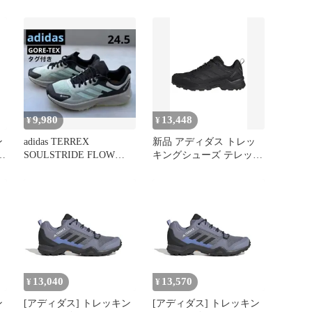
カ
ル W EG3117
HIKING/26.5cm
ィー
/
ァ
9,980
13,448
¥
¥
ン
adidas TERREX
新品 アディダス トレッ
SOULSTRIDE FLOW
キングシューズ テレック
ッ
GTX 24.5 ㎝
ス イーストレイル 3 クラ
イマ ユニセックス大人
OPD96 コアブラック/カ
オ
ーボン/グレーフォー
ョ
(JR4008) 25.5 cm
13,040
13,570
¥
¥
ン
[アディダス] トレッキン
[アディダス] トレッキン