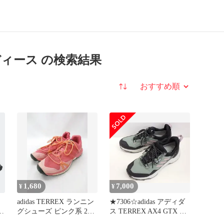
 レディース の検索結果
並び替え
1,680
7,000
¥
¥
adidas TERREX ランニン
★7306☆adidas アディダ
ー
グシューズ ピンク系 23.0
ス TERREX AX4 GTX W
㎝ メンズ
テレックス AX4 ゴアテッ