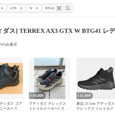
GTX
W
BTG41
レディース
ダス] TERREX AX3 GTX W BTG41
中のみ表示
10,000
11,899
¥
¥
ディダス ゴア
アディダス テレックス
新品 23.5cm アディダス
ニーカー TX
トレイルメーカー2 ゴア
テレックス トレイルメ
C0516
テックス JP5240
カー 2 MID GTX