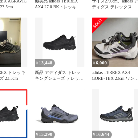
RREX AGRAVIC
極美品 adidas TERREX
サイズ27.0cm、adidas 
23.5cm
AX4 27.0 BKトレッキン
ディダス テレックス ト
グシューズ
レイルメーカー 2 GORE
TEX ハイキング アウト
ドア ランニングシュー
ih0618
13,448
6,000
¥
¥
ERREX トレッキ
新品 アディダス トレッ
adidas TERREX AX4
23.5cm
キングシューズ テレック
GORE-TEX 23cm ワン
ス イーストレイル 3 クラ
ーシルバー
イマ ユニセックス大人
OPD96 コアブラック/カ
ーボン/グレーフォー
(JR4008) 28.0 cm
15,290
16,644
¥
¥