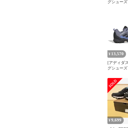
グシューズ
AX3 ユニ
HJ469 
ット/ブル
ン/コアブラッ
[シルバー
ブルーフュ
ブラック (HP8
Size]
13,570
¥
[アディダス
グシューズ
AX3 シ
ト/ブルー
コアブラック 
26.0 cm
レット/ブ
ン/コアブ
(HP8598)] [
9,699
¥