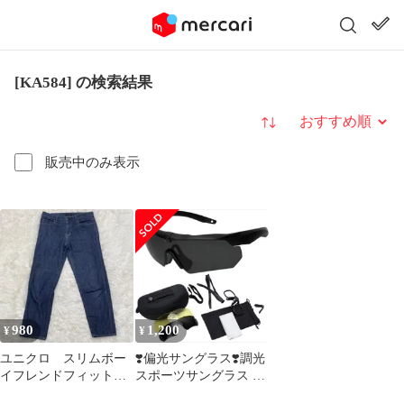
[KA584] の検索結果
並び替え
販売中のみ表示
980
1,200
¥
¥
ユニクロ スリムボー
❣️偏光サングラス❣️調光
イフレンドフィットア
スポーツサングラス 運
ンクルジーンズ ダー
転 釣り UV400 軽量