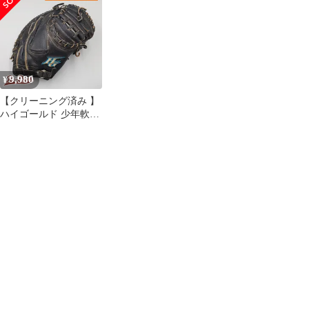
リーン
9,980
¥
【クリーニング済み 】
ハイゴールド 少年軟式
用 キャッチャーミット
型付け済み (Hi GOLD
グラブ)[KA585]