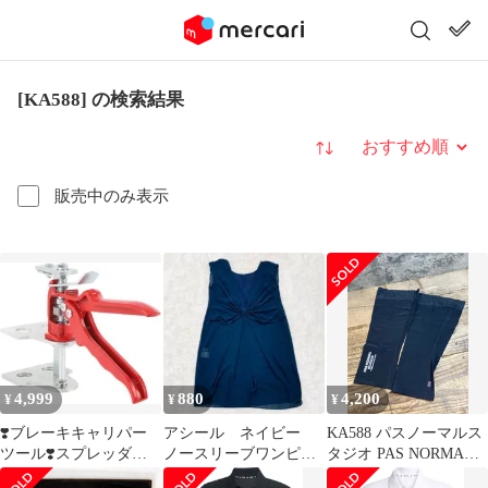
[KA588] の検索結果
並び替え
販売中のみ表示
4,999
880
4,200
¥
¥
¥
❣️ブレーキキャリパー
アシール ネイビー
KA588 パスノーマルス
ツール❣️スプレッダー
ノースリーブワンピー
タジオ PAS NORMAL
自動車 軽トラ メンテナ
ス サイズ38 ポリエス
STUDIOS CONTROL