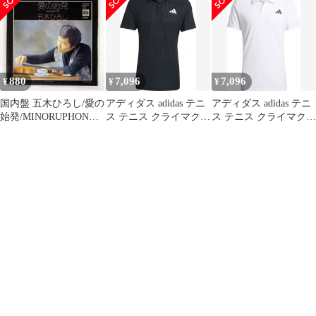
ンス
テル 美品
KNEE WARMER ニーウ
ォマー 黒 L 裏起毛
880
7,096
7,096
¥
¥
¥
国内盤 五木ひろし/愛の
アディダス adidas テニ
アディダス adidas テニ
始発/MINORUPHONE
ス テニス クライマクー
ス テニス クライマクー
KA588 7 □
ル+AIRCHILL フリーリ
ル+AIRCHILL フリーリ
フト ポロシャツ ウェア
フト ポロシャツ ウェア
トップス 半袖 クール
トップス 半袖 クール
ドライ 速乾 スリムフィ
ドライ 速乾 スリムフィ
ット 2つボタン トレー
ット 2つボタン トレー
ニング 競技 TT744
ニング 競技 TT744
KA5885 ブラック
KA5884 ホワイト