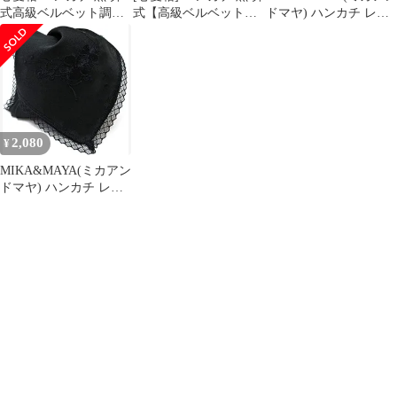
式高級ベルベット調タ
式【高級ベルベット
ドマヤ) ハンカチ レデ
オル地 レディース フォ
調】タオル地 レディー
ィース 結婚式 レース
ーマル 刺繍 レース 綿
ス フォーマル 刺繍 レ
葬儀 フォーマル 無地
100% 選べる枚数 葬儀
ース 綿100% 選べる枚
冠婚葬祭 入学式 卒業式
マナーBook付属 黒
数 [葬儀マナーBook付
ギフト 大判 ホワイト
属] (黒)
花( ホワイト 花, フリー
サイズ)
2,080
¥
MIKA&MAYA(ミカアン
ドマヤ) ハンカチ レデ
ィース 結婚式 レース
葬儀 フォーマル 無地
冠婚葬祭 入学式 卒業式
ギフト 大判 ブラック
花( ブラック 花, フリー
サイズ)