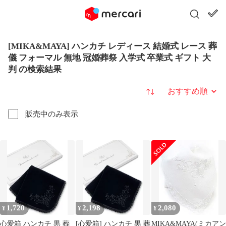
[MIKA&MAYA] ハンカチ レディース 結婚式 レース 葬
儀 フォーマル 無地 冠婚葬祭 入学式 卒業式 ギフト 大
判 の検索結果
並び替え
販売中のみ表示
1,720
2,198
2,080
¥
¥
¥
心愛箱 ハンカチ 黒 葬
[心愛箱] ハンカチ 黒 葬
MIKA&MAYA(ミカアン